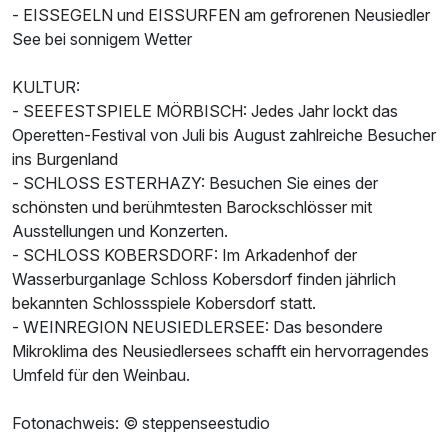
- EISSEGELN und EISSURFEN am gefrorenen Neusiedler
See bei sonnigem Wetter
KULTUR:
- SEEFESTSPIELE MÖRBISCH: Jedes Jahr lockt das
Operetten-Festival von Juli bis August zahlreiche Besucher
ins Burgenland
- SCHLOSS ESTERHAZY: Besuchen Sie eines der
schönsten und berühmtesten Barockschlösser mit
Ausstellungen und Konzerten.
- SCHLOSS KOBERSDORF: Im Arkadenhof der
Wasserburganlage Schloss Kobersdorf finden jährlich
bekannten Schlossspiele Kobersdorf statt.
Ausstattung
- WEINREGION NEUSIEDLERSEE: Das besondere
Mikroklima des Neusiedlersees schafft ein hervorragendes
Für 3 Tage
304,00 €
p.P. ab
Umfeld für den Weinbau.
Fotonachweis: © steppenseestudio