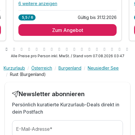
6 weitere anzeigen
Alle Inklusivleistungen
10 enthalten
6
Gültig bis 31.12.2026
5,5 / 6
1 Übernachtung inkl. Begrüßungsgetränk
Zum Angebot
Burgenland Card
1 x Reichhaltiges Frühstücksbuffet
inkl. 1 Flasche Mineralwasser am Zimmer
inkl. Kaffee und Kuchen am Nachmittag
Alle Preise pro Person inkl. MwSt. / Stand vom 07.08.2026 03:47
inkl. Nutzung der Tennisplätze *
Kurzurlaub
Österreich
Burgenland
Neusiedler See
inkl. hoteleigene Leihfahrräder *
Rust (Burgenland)
inkl. Leihbademantel & -tücher während
Aufenthalts
inkl. Wellness-Oase mit Hallenbad &
d
Newsletter abonnieren
Panoramablick
Persönlich kuratierte Kurzurlaub-Deals direkt in
* nach Verfügbarkeit
dein Postfach
E-Mail-Adresse*