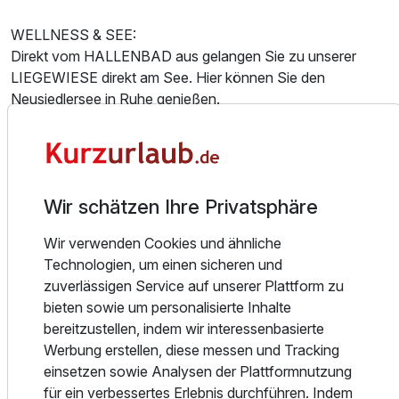
WELLNESS & SEE:
Direkt vom HALLENBAD aus gelangen Sie zu unserer
Ausstattung
LIEGEWIESE direkt am See. Hier können Sie den
Neusiedlersee in Ruhe genießen.
Zusatznächte
Die WELLNESS-OASE bietet vielfältige
Entspannungsmöglichkeiten:
Für 3 Tage
232,00 €
p.P. ab
- Sauna
Wir schätzen Ihre Privatsphäre
- Dampfbad
- Eisnebelgrotte
Wir verwenden Cookies und ähnliche
- Infrarotkabine
Technologien, um einen sicheren und
- Erlebnisduschen
zuverlässigen Service auf unserer Plattform zu
Einzelzimmer Komfort Seeseite
- Wärmebank
bieten sowie um personalisierte Inhalte
1 Erwachsenen
bereitzustellen, indem wir interessenbasierte
AKTIVITÄTEN im SOMMER:
Werbung erstellen, diese messen und Tracking
- SEGELN & SURFEN: Der Neusiedler See, Europas
einsetzen sowie Analysen der Plattformnutzung
größter Steppensee, bietet Seglern und Surfen die idealen
für ein verbessertes Erlebnis durchführen. Indem
Bedingungen. Vom Seehotel Rust gelangen Sie zu den