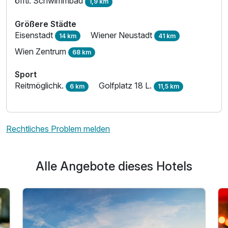
öfftl. Schwimmbad
1,9 km
Größere Städte
Eisenstadt
Wiener Neustadt
14 km
41 km
Wien Zentrum
68 km
Sport
Reitmöglichk.
Golfplatz 18 L.
6 km
11,5 km
Rechtliches Problem melden
Alle Angebote dieses Hotels