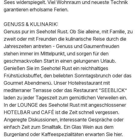
Sees widerspiegelt. Viel Wohnraum und neueste Technik
garantieren erholsame Ferien.
GENUSS & KULINARIK:
Genuss pur im Seehotel Rust. Ob Sie alleine, mit Familie, zu
Einzelzimmer Klassik
zweit oder mit Freunden die kulinarische Reise durch die
1 Erwachsenen
Jahreszeiten antreten - Genuss und Gaumenfreuden
stehen immer im Mittelpunkt, und sorgen für den
geschmackvollen Start in einen gelungenen Urlaub.
Genießen Sie im Seehotel Rust ein reichhaltiges
Frühstücksbuffet, den beliebten Sonntagsbrunch oder das
Gourmet Abendmenü. Unser Hotelrestaurant mit
mediterraner Terrasse oder das Restaurant “SEEBLICK”
laden zu jeder Tageszeit zum gemütlichen Verweilen ein.
In der LOUNGE des Seehotel Rust mit angeschlossener
HOTELBAR und CAFÉ ist die Zeit schnell vergessen.
Angeregte Diskussionen, interessante Gespräche oder
einfach Zeit zum Smalltalk. Ein Glas Wein aus dem
Burgenland oder Kaffeespezialitäten erwarten Sie hier.