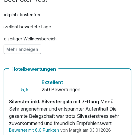
Parkplatz kostenfrei
Exzellent bewertete Lage
Vielseitiger Wellnessbereich
Mehr anzeigen
Hunde im Hotel nicht erlaubt
Auch vegetarische Speisen
Hotelbewertungen
Fahrradverleih
Exzellent
Fitnessgeräte stehen bereit
5,5
250 Bewertungen
Kostenloses W-LAN
Silvester inkl. Silvestergala mit 7-Gang Menü
Sehr angenehmer und entspannter Aufenthalt Die
Zimmerservice verfügbar
gesamte Belegschaft war trotz Silvesterstress sehr
zuvorkommend und freundlich Empfehlenswert
Mit Hotelbar
Bewertet mit 6,0 Punkten
von Margit am 03.01.2026