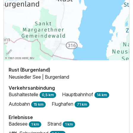
Rust (Burgenland)
Neusiedler See | Burgenland
Verkehrsanbindung
Bushaltestelle
Hauptbahnhof
0,5 km
14 km
Autobahn
Flughafen
15 km
71 km
Erlebnisse
Badesee
Strand
1 km
1 km