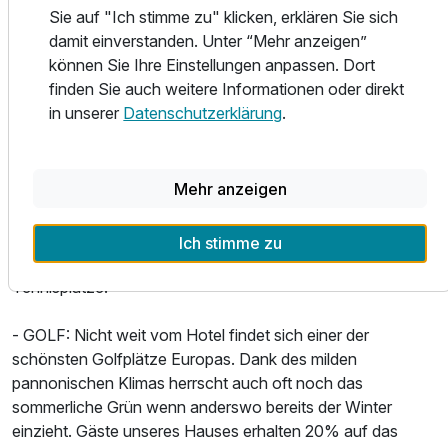
Sie auf "Ich stimme zu" klicken, erklären Sie sich
besten Plätzen um die Segel zu setzen oder auf dem
damit einverstanden. Unter “Mehr anzeigen”
Surfbrett dahinzugleiten.
können Sie Ihre Einstellungen anpassen. Dort
finden Sie auch weitere Informationen oder direkt
- BOOTSFAHRTEN: Zahlreiche Schifffahrtsunternehmen
in unserer
Datenschutzerklärung
.
und Bootsverleiher rund um den Neusiedler See bieten für
jeden Wunsch das richtige Boot. Ob Elektroboot oder
Tretboot, ob Katamaran mit Bordbar und Partyfeeling – wir
Mehr anzeigen
sind Ihnen bei der Organisation jederzeit behilflich.
- TENNIS: In der am Seehotel Rust angeschlossenen
Ich stimme zu
Tennishalle finden Tennisliebhaber zwei gepflegte
Tennisplätze.
- GOLF: Nicht weit vom Hotel findet sich einer der
schönsten Golfplätze Europas. Dank des milden
pannonischen Klimas herrscht auch oft noch das
sommerliche Grün wenn anderswo bereits der Winter
einzieht. Gäste unseres Hauses erhalten 20% auf das