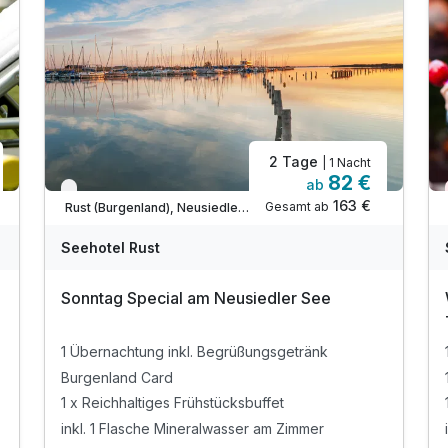
2 Tage
| 1 Nacht
82 €
ab
Verfügbar bis Dezember
163 €
Gesamt ab
Rust (Burgenland), Neusiedler See
Seehotel Rust
Sonntag Special am Neusiedler See
1 Übernachtung inkl. Begrüßungsgetränk
Burgenland Card
1 x Reichhaltiges Frühstücksbuffet
inkl. 1 Flasche Mineralwasser am Zimmer