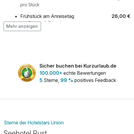
pro Stück
Frühstück am Anreisetag
26,00 €
pro Person (1 Tag/e)
Mehr anzeigen
Frühstück am Anreisetag - Kinder bis 13
16,00 €
Jahre
pro Person (1 Tag/e)
Kinder Abendmenü
22,00 €
Sicher buchen bei Kurzurlaub.de
pro Person (1 Tag/e)
100.000+
echte Bewertungen
5
Sterne,
99 %
positives Feedback
Kinder Silvestergala 2026/2027
91,00 €
pro Person (1 Tag/e)
Obstkorb
10,50 €
pro Zimmer
Sterne der Hotelstars Union
Seehotel Rust