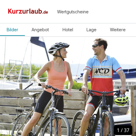
Wertgutscheine
Bilder
Angebot
Hotel
Lage
Weitere
1
1
/
/
37
37