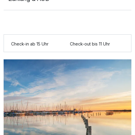
Check-in ab 15 Uhr
Check-out bis 11 Uhr
Ausstattung
Zusatznächte
Für 3 Tage
195,00 €
p.P. ab
Doppelzimmer Komfort Seeseite
2 Erwachsene und 2 Kinder