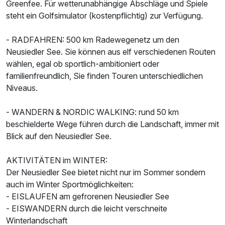
Greenfee. Für wetterunabhängige Abschläge und Spiele
steht ein Golfsimulator (kostenpflichtig) zur Verfügung.
- RADFAHREN: 500 km Radewegenetz um den
Neusiedler See. Sie können aus elf verschiedenen Routen
Ausstattung
wählen, egal ob sportlich-ambitioniert oder
familienfreundlich, Sie finden Touren unterschiedlichen
Zusatznächte
Niveaus.
- WANDERN & NORDIC WALKING: rund 50 km
Für 3 Tage
285,00 €
p.P. ab
beschielderte Wege führen durch die Landschaft, immer mit
Blick auf den Neusiedler See.
AKTIVITÄTEN im WINTER:
Der Neusiedler See bietet nicht nur im Sommer sondern
Juniorsuite/n
auch im Winter Sportmöglichkeiten:
2 Erwachsene und 2 Kinder
- EISLAUFEN am gefrorenen Neusiedler See
- EISWANDERN durch die leicht verschneite
Winterlandschaft