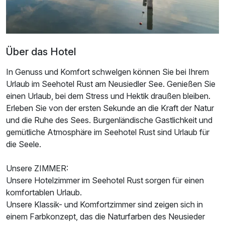
Über das Hotel
In Genuss und Komfort schwelgen können Sie bei Ihrem
Urlaub im Seehotel Rust am Neusiedler See. Genießen Sie
einen Urlaub, bei dem Stress und Hektik draußen bleiben.
Erleben Sie von der ersten Sekunde an die Kraft der Natur
und die Ruhe des Sees. Burgenländische Gastlichkeit und
gemütliche Atmosphäre im Seehotel Rust sind Urlaub für
die Seele.
Ausstattung
Unsere ZIMMER:
Unsere Hotelzimmer im Seehotel Rust sorgen für einen
Zusatznächte
komfortablen Urlaub.
Unsere Klassik- und Komfortzimmer sind zeigen sich in
einem Farbkonzept, das die Naturfarben des Neusieder
Für 3 Tage
239,00 €
p.P. ab