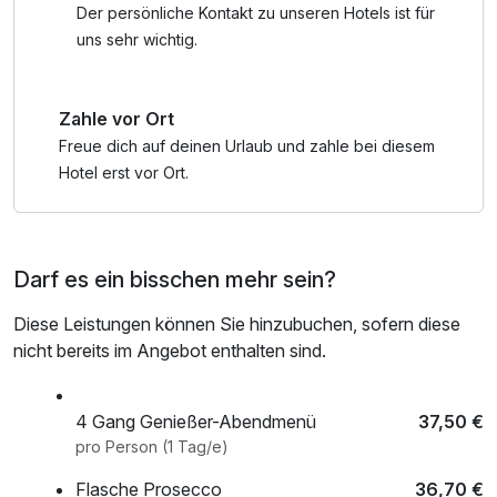
***WICHTIGE INFORMATION ZUR BUCHUNG dieses
Bademantel und -tücher
Der persönliche Kontakt zu unseren Hotels ist für
Angebots:
uns sehr wichtig.
Wählen Sie im Buchungsvorgang nur 2 Erwachsene und
KEINE Kinder und schreiben Sie im Feld "Bemerkungen"
Zahle vor Ort
vor Abschluss der Buchung den Namen und das Alter der
Kinder.
Freue dich auf deinen Urlaub und zahle bei diesem
Es werden vor Ort im Hotel bei Bezahlung die Kinderpreise
Hotel erst vor Ort.
hinzugerechnet: Aufpreis für Kinder im Zusatzbett im
Elternzimmer: 0 - 4,9 Jahre: gratis | 5 - 11,9 Jahre: € 93,00
| 12- 13,9 Jahre: € 130,00 | 14 - 17,9 Jahre € 176,00
Darf es ein bisschen mehr sein?
Diese Leistungen können Sie hinzubuchen, sofern diese
nicht bereits im Angebot enthalten sind.
4 Gang Genießer-Abendmenü
37,50 €
pro Person (1 Tag/e)
Flasche Prosecco
36,70 €