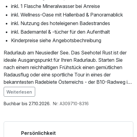
inkl. 1 Flasche Mineralwasser bei Anreise
inkl. Wellness-Oase mit Hallenbad & Panoramablick
inkl. Nutzung des hoteleigenen Badestrandes
inkl. Bademantel & -tücher für den Aufenthalt
Kinderpreise siehe Angebotsbechreibung
Radurlaub am Neusiedler See. Das Seehotel Rust ist der
ideale Ausgangspunkt für Ihren Radurlaub. Starten Sie
nach einem reichhaltigen Frühstück einen gemütlichen
Radausflug oder eine sportliche Tour in eines der
bekanntesten Radebiete Österreichs - der B10-Radweg ist
sogar der einzige 5-Sterne-Radweg Österreichs.
Weiterlesen
Im Angebot enthalten
Weitere Wege und Touren führen durch die besondere
1 x Welcome Drink, 1 Flasche Mineralwasser,
Buchbar bis 27.10.2026.
Nr: A309710-8316
Landschaft der Region - entlang der Weingärten, durch den
Saunabenutzung, Leihbademantel, Nutzung des
Nationalpark mit seinen berühmten Lacken und durch
Fitnessbereichs, Nutzung des Wellnessbereichs, W-LAN
romantische Dörfer.
Nutzung / Internetnutzung, ganztägige Nutzung
Persönlichkeit
Wellnessbereich nach check out, Badetasche mit