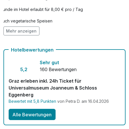
pro Person
Hunde im Hotel erlaubt für 8,00 € pro / Tag
Weißwein- Verkostung pro Person
30,00 €
Auch vegetarische Speisen
pro Person
Mehr anzeigen
Kostenloses W-LAN
Hotelbewertungen
Sehr gut
5,2
160 Bewertungen
Graz erleben inkl. 24h Ticket für
Universalmuseum Joanneum & Schloss
Eggenberg
Bewertet mit 5,8 Punkten
von Petra D. am 16.04.2026
Alle Bewertungen