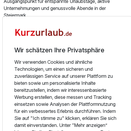
Ausgangspunkt für entspannte Urlaubstage, aktive
Unternehmungen und genussvolle Abende in der
Steiermark.
Zimmerinformation
Die Zimmer im Semriacherhof bieten einen unkomplizierten,
behaglichen Rahmen für erholsame Tage in Semriach.
Insgesamt stehen 60 Betten zur Verfügung. Die
Wir schätzen Ihre Privatsphäre
Ausstattung ist klar auf Komfort und praktische
Wir verwenden Cookies und ähnliche
Bedürfnisse ausgerichtet: Dusche, WC, Sat-TV und
Technologien, um einen sicheren und
kostenloser Breitband-Internetzugang per WLAN gehören
zuverlässigen Service auf unserer Plattform zu
in den Zimmern dazu. Je nach Aufenthalt verbringen Sie
bieten sowie um personalisierte Inhalte
hier ruhige Nächte nach einer Wanderung, einem Ausflug
bereitzustellen, indem wir interessenbasierte
nach Graz oder einem genussvollen Abend in der
Werbung erstellen, diese messen und Tracking
Hofkuchl. Die Zimmer fügen sich in den familiären
einsetzen sowie Analysen der Plattformnutzung
Charakter des Hauses ein und schaffen eine angenehme
für ein verbessertes Erlebnis durchführen. Indem
Basis für Ihre Auszeit in der Steiermark.
Sie auf "Ich stimme zu" klicken, erklären Sie sich
Essen und Trinken
damit einverstanden. Unter “Mehr anzeigen”