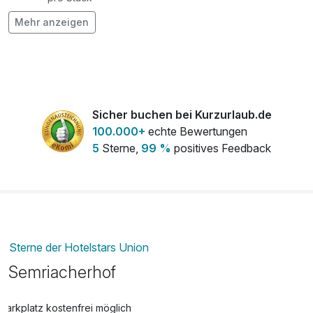
Mehr anzeigen
Frühstück aufs Zimmer pro Person
10,00 €
pro Person
Klangschalenmassage (50 Min.) pro
50,00 €
Person
pro Person (50 Minuten)
Sicher buchen bei Kurzurlaub.de
Obstkorb pro Zimmer
8,00 €
100.000+
echte Bewertungen
pro Zimmer
5
Sterne,
99 %
positives Feedback
Picknick-Korb pro Person
10,00 €
pro Person (0 )
Rowein-Verkostung pro Person
30,00 €
Sterne der Hotelstars Union
pro Person
Semriacherhof
Weinverkostung pro Person
30,00 €
Parkplatz kostenfrei möglich