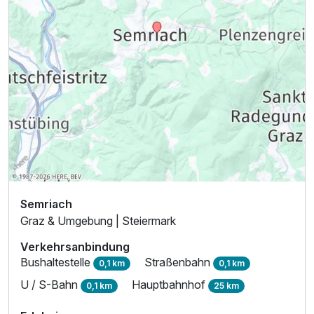
Semriach
Graz & Umgebung | Steiermark
Verkehrsanbindung
Bushaltestelle
Straßenbahn
0,1 km
0,1 km
U / S-Bahn
Hauptbahnhof
0,1 km
25 km