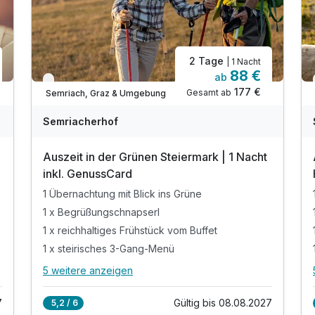
2 Tage
| 1 Nacht
88 €
ab
Verfügbar bis Dezember
177 €
Gesamt ab
Semriach, Graz & Umgebung
Semriacherhof
Auszeit in der Grünen Steiermark | 1 Nacht
inkl. GenussCard
1 Übernachtung mit Blick ins Grüne
1 x Begrüßungschnapserl
1 x reichhaltiges Frühstück vom Buffet
1 x steirisches 3-Gang-Menü
5 weitere anzeigen
Alle Inklusivleistungen
9 enthalten
7
Gültig bis 08.08.2027
5,2 / 6
1 Übernachtung mit Blick ins Grüne