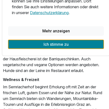
Kulinarik spielt im Semriacherhof eine zentrale Rolle. In der
können Sie Ihre Einstellungen anpassen. Dort
Hofkuchl genießen Sie steirische Wirtshausküche mit
finden Sie auch weitere Informationen oder direkt
modernen Einflüssen, saisonalen Zutaten und einem klaren
in unserer
Datenschutzerklärung
.
Bezug zur Region. Viele Produkte stammen vorrangig von
heimischen Bauern und Produzenten; Frische, Regionalität
und hausgemachte Qualität stehen im Mittelpunkt. Zum
Mehr anzeigen
Mittag- oder Abendessen wählen Sie à la carte oder
genießen je nach Angebot ein Menü. Ergänzt wird die
Ich stimme zu
Küche durch eine ausgeprägte Weinkultur und eine
internationale Weinkarte. Eine besondere Spezialität aus
der Hausfleischerei ist der Barriqueschinken. Auch
vegetarische und vegane Optionen werden angeboten.
Hunde sind an der Leine im Restaurant erlaubt.
Wellness & Freizeit
Im Semriacherhof beginnt Erholung oft mit Zeit an der
frischen Luft, gutem Essen und der Nähe zur Natur. Rund
um Semriach bieten sich Wanderungen, Mountainbike-
Touren und Ausflüge in die Erlebnisregion Graz an.