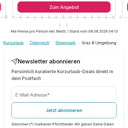
Zum Angebot
1 x Begrüßungschnapserl
1 x reichhaltiges Frühstück vom Buffet
1 x steirisches 3-Gang-Menü
1 x Jause für die Wanderung pro Aufenthalt
Alle Preise pro Person inkl. MwSt. / Stand vom 08.08.2026 04:13
inkl. GenussCard - der Mehrwert für Ihren
Urlaub!*
Kurzurlaub
Österreich
Steiermark
Graz & Umgebung
inkl. Nutzung des Kinderspielplatzes
Tipp: Wandern in Semriach - 15
Newsletter abonnieren
Rundwanderwege
Tageszeitung
Persönlich kuratierte Kurzurlaub-Deals direkt in
dein Postfach
E-Mail-Adresse*
Jetzt abonnieren
Sternchen (*) markieren Pflichtfelder. Wir geben Deine Daten