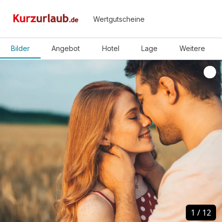
Wertgutscheine
Bilder
Angebot
Hotel
Lage
Weitere
1
1
/
/
12
12