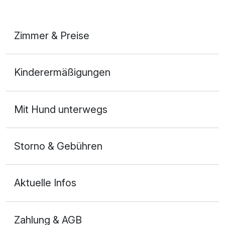
Zimmer & Preise
Doppelzimmer
Kinderermäßigungen
2 Erwachsene und 1 Kind
Ausstattung
Mit Hund unterwegs
Zusatznächte
Storno & Gebühren
Für 3 Tage
178,50 €
p.P. ab
Aktuelle Infos
Zahlung & AGB