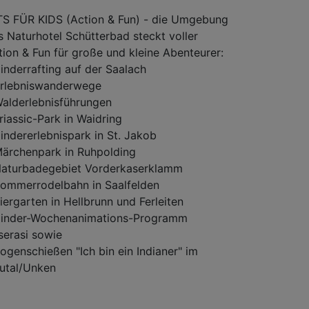
TS FÜR KIDS (Action & Fun) - die Umgebung
s Naturhotel Schütterbad steckt voller
tion & Fun für große und kleine Abenteurer:
Kinderrafting auf der Saalach
Erlebniswanderwege
Walderlebnisführungen
Triassic-Park in Waidring
Kindererlebnispark in St. Jakob
Märchenpark in Ruhpolding
Naturbadegebiet Vorderkaserklamm
Sommerrodelbahn in Saalfelden
Tiergarten in Hellbrunn und Ferleiten
Kinder-Wochenanimations-Programm
serasi sowie
Bogenschießen "Ich bin ein Indianer" im
utal/Unken