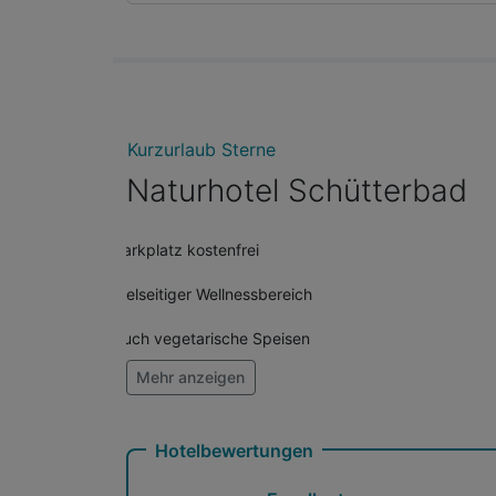
Kurzurlaub Sterne
Naturhotel Schütterbad
Parkplatz kostenfrei
Vielseitiger Wellnessbereich
Auch vegetarische Speisen
Mehr anzeigen
Fitnessgeräte stehen bereit
Zimmerservice verfügbar
Hotelbewertungen