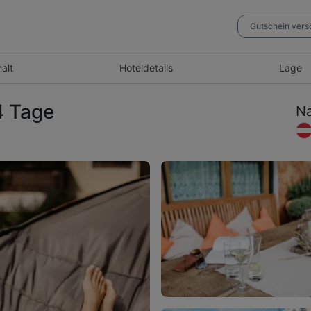
Gutschein ver
halt
Hotel
details
Lage
 4 Tage
Na