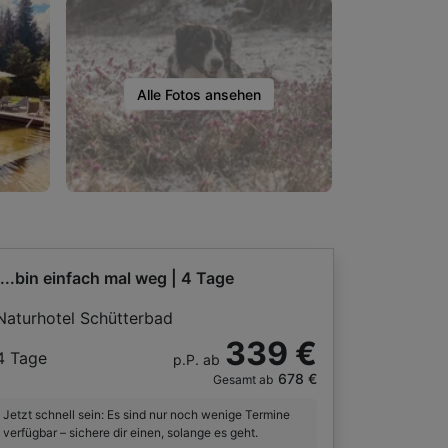
Alle Fotos ansehen
....bin einfach mal weg | 4 Tage
Naturhotel Schütterbad
339 €
4 Tage
p.P. ab
678 €
Gesamt ab
Jetzt schnell sein: Es sind nur noch wenige Termine
verfügbar – sichere dir einen, solange es geht.