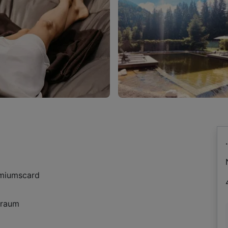
ämiumscard
sraum