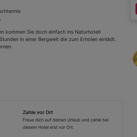
schtennis
n
nn kommen Sie doch einfach ins Naturhotell
unden in einer Bergwelt die zum Erholen einlädt.
ernen.
ch, Parkplatz, 1 x kleines Abschiedsgeschenk,
Wellnessbereichs, W-LAN Nutzung / Internetnutzung,
Zahle vor Ort
s
Freue dich auf deinen Urlaub und zahle bei
diesem Hotel erst vor Ort.