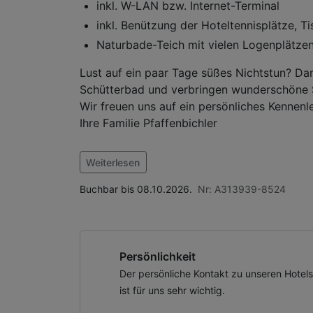
inkl. W-LAN bzw. Internet-Terminal
inkl. Benützung der Hoteltennisplätze, Ti
Naturbade-Teich mit vielen Logenplätze
Lust auf ein paar Tage süßes Nichtstun? Da
Schütterbad und verbringen wunderschöne St
Wir freuen uns auf ein persönliches Kennenl
Ihre Familie Pfaffenbichler
Im Angebot enthalten
Weiterlesen
1 x Welcome Drink, Saunabenutzung, Saunatu
Nutzung des Fitnessbereichs, Nutzung des 
Buchbar bis 08.10.2026.
Nr: A313939-8524
kostenfreie Nutzung öffentl. Nahverkehr
Persönlichkeit
Der persönliche Kontakt zu unseren Hotel
ist für uns sehr wichtig.