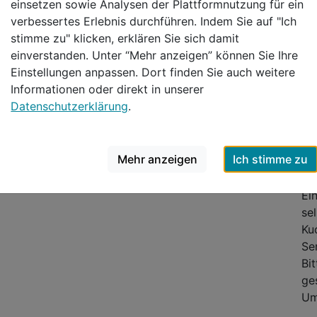
einsetzen sowie Analysen der Plattformnutzung für ein
Wi
verbessertes Erlebnis durchführen. Indem Sie auf "Ich
ho
stimme zu" klicken, erklären Sie sich damit
eh
einverstanden. Unter “Mehr anzeigen” können Sie Ihre
Det
Einstellungen anpassen. Dort finden Sie auch weitere
Informationen oder direkt in unserer
Vo
Datenschutzerklärung
.
Ab
Ge
un
Mehr anzeigen
Ich stimme zu
en
Ei
se
Ku
Se
Bi
339,00 €
p.P. ab
ge
Um