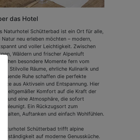
er das Hotel
s Naturhotel Schütterbad ist ein Ort für alle,
e Natur neu erleben möchten – modern,
tspannt und voller Leichtigkeit. Zwischen
rgen, Wäldern und frischer Alpenluft
tstehen besondere Momente fern vom
tag. Stilvolle Räume, ehrliche Kulinarik und
hltuende Ruhe schaffen die perfekte
lance aus Aktivsein und Entspannung. Hier
ifft zeitgemäßer Komfort auf die Kraft der
tur und eine Atmosphäre, die sofort
tschleunigt. Ein Rückzugsort zum
schalten, Auftanken und einfach Wohlfühlen.
 Naturhotel Schütterbad trifft alpine
denständigkeit auf moderne Genussküche.