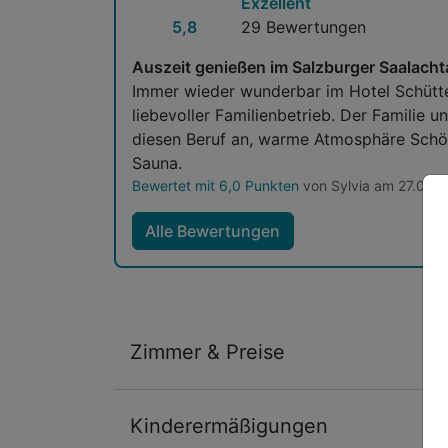
Exzellent
5,8
29 Bewertungen
Auszeit genießen im Salzburger Saalachta
Immer wieder wunderbar im Hotel Schütt
liebevoller Familienbetrieb. Der Familie und den Angestellten merkt man die Hingabe an
diesen Beruf an, warme Atmosphäre Schö
Sauna.
Bewertet mit 6,0 Punkten
von Sylvia am 27.09.
Alle Bewertungen
Zimmer & Preise
Doppelzimmer
Kinderermäßigungen
2 Erwachsene