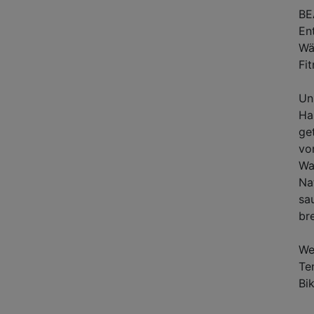
BE
En
Wä
Fi
Un
Ha
ge
vo
Wa
Na
sa
br
We
Te
Bi