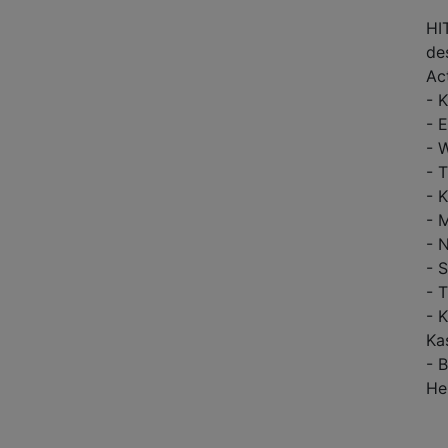
HI
de
369,00 €
p.P. ab
Ac
- 
- 
- 
- 
- 
- 
- 
- 
- 
- 
Ka
- 
He