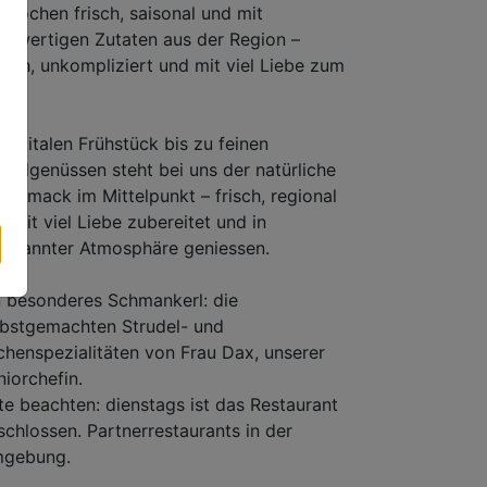
r kochen frisch, saisonal und mit
chwertigen Zutaten aus der Region –
rlich, unkompliziert und mit viel Liebe zum
ail.
m vitalen Frühstück bis zu feinen
endgenüssen steht bei uns der natürliche
schmack im Mittelpunkt – frisch, regional
d mit viel Liebe zubereitet und in
tspannter Atmosphäre geniessen.
n besonderes Schmankerl: die
lbstgemachten Strudel- und
chenspezialitäten von Frau Dax, unserer
niorchefin.
tte beachten: dienstags ist das Restaurant
schlossen. Partnerrestaurants in der
gebung.