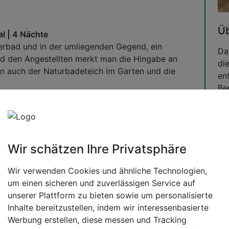
Üb
l | 4 Nächte
erbad und in der umliegenden Gegend, ein
Da
di
n auch der Naturbadeteich im Garten und die
en
Be
2025
en
All
wo
Ba
Wir schätzen Ihre Privatsphäre
tr
Na
Wir verwenden Cookies und ähnliche Technologien,
en
um einen sicheren und zuverlässigen Service auf
Ab
unserer Plattform zu bieten sowie um personalisierte
Inhalte bereitzustellen, indem wir interessenbasierte
Im
Werbung erstellen, diese messen und Tracking
Bo