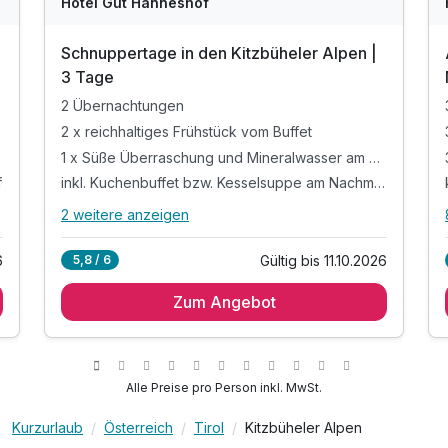
Hotel Gut Hanneshof
Schnuppertage in den Kitzbüheler Alpen |
3 Tage
2 Übernachtungen
2 x reichhaltiges Frühstück vom Buffet
1 x Süße Überraschung und Mineralwasser am Zimmer
f
inkl. Kuchenbuffet bzw. Kesselsuppe am Nachmittag
2 weitere anzeigen
Alle Inklusivleistungen
6 enthalten
6
Gültig bis 11.10.2026
5,8 / 6
2 Übernachtungen
Zum Angebot
2 x reichhaltiges Frühstück vom Buffet
1 x Süße Überraschung und Mineralwasser am
Zimmer
f
inkl. Kuchenbuffet bzw. Kesselsuppe am
Alle Preise pro Person inkl. MwSt.
Nachmittag
inkl. Sauna/Fitness je nach Tagesprogramm
Kurzurlaub
Österreich
Tirol
Kitzbüheler Alpen