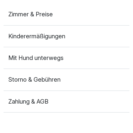
Zimmer & Preise
Doppelzimmer Komfort
Kinderermäßigungen
2 Erwachsene und 1 Kind
Ausstattung
Mit Hund unterwegs
Zusatznächte
Storno & Gebühren
Für 5 Tage
349,00 €
p.P. ab
Zahlung & AGB
Familienzimmer