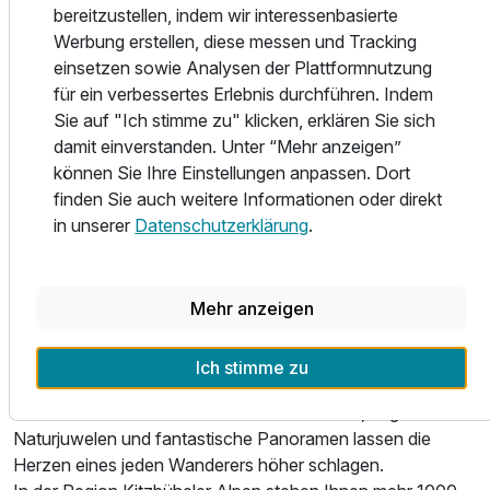
bereitzustellen, indem wir interessenbasierte
Das Gut Hanneshof, im Zentrum zahlreicher Skigebiete, ist
Werbung erstellen, diese messen und Tracking
der optimale Ausgangspunkt für Ihren Skiurlaub. Der neue
einsetzen sowie Analysen der Plattformnutzung
Lift „Lärchenhof“ ist zu Fuß erreichbar und vor allem für
für ein verbessertes Erlebnis durchführen. Indem
Einsteiger und Familien bestens geeignet.
Sie auf "Ich stimme zu" klicken, erklären Sie sich
Die bekannten Skigebiete St. Johann in Tirol, Waidring
damit einverstanden. Unter “Mehr anzeigen”
Steinplatte, und Kirchdorf in Tirol sind bequem mit dem
können Sie Ihre Einstellungen anpassen. Dort
Skibus erreichbar. Die Skigroßräume Kitzbühel, Skicircus
finden Sie auch weitere Informationen oder direkt
Saalbach Hinterglemm Leogang Fieberbrunn und die
in unserer
Datenschutzerklärung
.
Skiwelt Wilder Kaiser sind ebenfalls nur wenige Kilometer
entfernt.
SOMMERURLAUB
Mehr anzeigen
- WANDERN:
Unzählige Spazier- und Wanderwege, Pfade und
Ich stimme zu
Klettersteige führen Sie in die herrliche Bergwelt rund um
den Wilden Kaiser. Intensive Naturerlebnisse, unglaubliche
Naturjuwelen und fantastische Panoramen lassen die
Herzen eines jeden Wanderers höher schlagen.