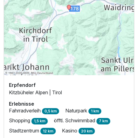
Erpfendorf
Kitzbüheler Alpen | Tirol
Erlebnisse
Fahrradverleih
Naturpark
0,5 km
1 km
Shopping
öfftl. Schwimmbad
1,5 km
7 km
Stadtzentrum
Kasino
12 km
20 km