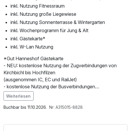
inkl. Nutzung Fitnessraum
inkl. Nutzung große Liegewiese
inkl. Nutzung Sonnenterrasse & Wintergarten
inkl. Wochenprogramm für Jung & Alt
inkl. Gästekarte*
inkl. W-Lan Nutzung
*Gut Hanneshof Gästekarte
- NEU: kostenlose Nutzung der Zugverbindungen von
Kirchbichl bis Hochfilzen
(ausgenommen IC, EC und RailJet)
- kostenlose Nutzung der Busverbindungen
- Kinder- und Wanderprogramm der Region
Weiterlesen
- Rabatte bei den Bergbahnen St. Johann in Tirol
Im Angebot enthalten
- Vergünstigter Eintritt in die Hallen- und Freischwimmbäder
1 Flasche Mineralwasser, Saunabenutzung, Parkplatz,
Buchbar bis 11.10.2026.
Nr: A315015-8828
der Region St. Johann in Tirol
Nutzung des Fitnessbereichs, Nutzung des
- Vergünstigungen bei Ausflugszielen wie zB. Swarovski
Wellnessbereichs, W-LAN Nutzung / Internetnutzung,
Kristallwelten, Wildpark Aurach
kostenfreie Nutzung öffentl. Nahverkehr, Tageszeitung