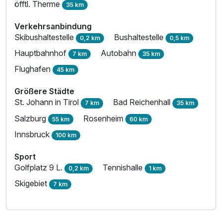
öfftl. Therme
35 km
Verkehrsanbindung
Skibushaltestelle
Bushaltestelle
0,2 km
0,5 km
Hauptbahnhof
Autobahn
7 km
35 km
Flughafen
45 km
Größere Städte
St. Johann in Tirol
Bad Reichenhall
7 km
35 km
Salzburg
Rosenheim
55 km
60 km
Innsbruck
100 km
Sport
Golfplatz 9 L.
Tennishalle
0,2 km
1 km
Skigebiet
7 km