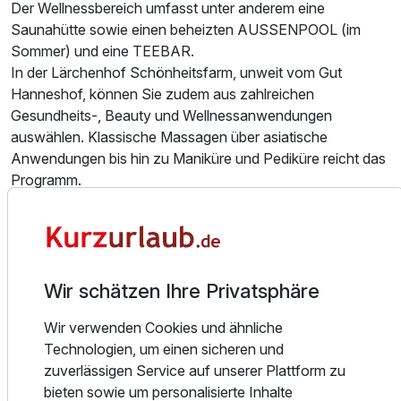
Der Wellnessbereich umfasst unter anderem eine
Saunahütte sowie einen beheizten AUSSENPOOL (im
Sommer) und eine TEEBAR.
In der Lärchenhof Schönheitsfarm, unweit vom Gut
Hanneshof, können Sie zudem aus zahlreichen
Gesundheits-, Beauty und Wellnessanwendungen
auswählen. Klassische Massagen über asiatische
Anwendungen bis hin zu Maniküre und Pediküre reicht das
Programm.
WINTERURLAUB
- LANGLAUF vor der Haustüre:
Wer träumt nicht davon, nach einem ausgiebigen
Frühstück, auf die Terrasse zu gehen und direkt in die
Wir schätzen Ihre Privatsphäre
Langlaufloipe zu starten? Im Gut Hanneshof ist genau dies
Wir verwenden Cookies und ähnliche
möglich, denn die herrliche Aachenloipe beginnt direkt vor
Technologien, um einen sicheren und
unserer Haustüre. Von hier aus haben Sie Anschluss an
zuverlässigen Service auf unserer Plattform zu
über 200 km präparierte Loipen für Klassiker und Skater.
bieten sowie um personalisierte Inhalte
- SKIFAHREN: