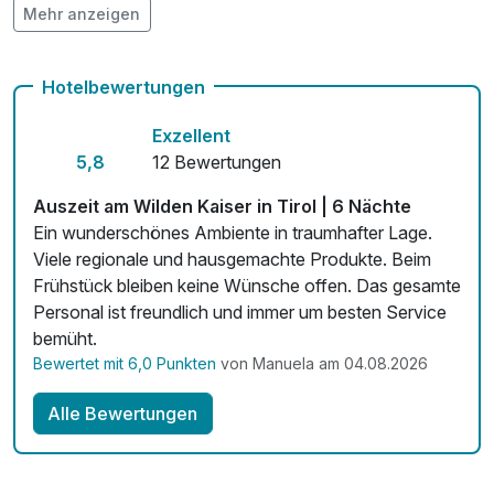
Mehr anzeigen
Hunde im Hotel erlaubt für 14,00 € pro Stück / Nacht
Auch vegetarische Speisen
Hotelbewertungen
Fahrradverleih
Exzellent
Fitnessgeräte stehen bereit
5,8
12 Bewertungen
Kostenloses W-LAN
Auszeit am Wilden Kaiser in Tirol | 6 Nächte
Ein wunderschönes Ambiente in traumhafter Lage.
Viele regionale und hausgemachte Produkte. Beim
Frühstück bleiben keine Wünsche offen. Das gesamte
Personal ist freundlich und immer um besten Service
bemüht.
Bewertet mit 6,0 Punkten
von Manuela am 04.08.2026
Alle Bewertungen