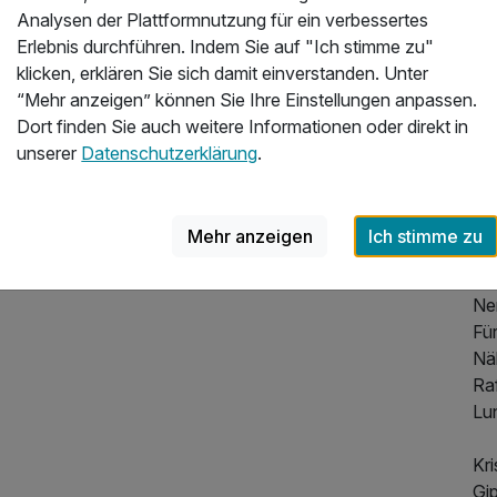
di
Analysen der Plattformnutzung für ein verbessertes
al
Erlebnis durchführen. Indem Sie auf "Ich stimme zu"
un
klicken, erklären Sie sich damit einverstanden. Unter
Ga
“Mehr anzeigen” können Sie Ihre Einstellungen anpassen.
im
Dort finden Sie auch weitere Informationen oder direkt in
mi
unserer
Datenschutzerklärung
.
Für
Ybb
Er
Mehr anzeigen
Ich stimme zu
Ra
an
Ne
Für
205,00 €
p.P. ab
Nä
Ra
Lu
Kri
Gi