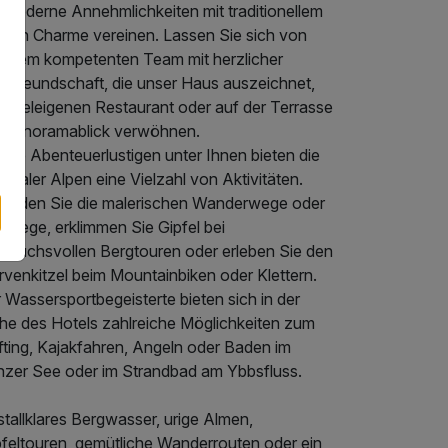
e moderne Annehmlichkeiten mit traditionellem
pinen Charme vereinen. Lassen Sie sich von
serem kompetenten Team mit herzlicher
stfreundschaft, die unser Haus auszeichnet,
 hoteleigenen Restaurant oder auf der Terrasse
t Panoramablick verwöhnen.
 die Abenteuerlustigen unter Ihnen bieten die
staler Alpen eine Vielzahl von Aktivitäten.
kunden Sie die malerischen Wanderwege oder
dwege, erklimmen Sie Gipfel bei
spruchsvollen Bergtouren oder erleben Sie den
rvenkitzel beim Mountainbiken oder Klettern.
 Wassersportbegeisterte bieten sich in der
he des Hotels zahlreiche Möglichkeiten zum
fting, Kajakfahren, Angeln oder Baden im
nzer See oder im Strandbad am Ybbsfluss.
stallklares Bergwasser, urige Almen,
pfeltouren, gemütliche Wanderrouten oder ein