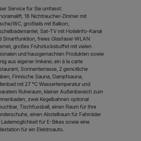
er Service für Sie umfasst:
noramalift, 18 Nichtraucher-Zimmer mit
sche/WC, großteils mit Balkon,
schelbademantel, Sat-TV mit Hotelinfo-Kanal
d Smartfunktion, freies Glasfaser-WLAN
ernet, großes Frühstücksbuffet mit vielen
gionalen und hausgemachten Produkten sowie
ig aus eigener Imkerei, ein à la carte
staurant, Sonnenterrasse, 2 gemütliche
uben, Finnische Sauna, Dampfsauna,
llenbad mit 27 °C Wassertemperatur und
paratem Ruheraum, kleiner Außenbereich zum
nnenbaden, zwei Kegelbahnen optional
uchbar, Tischfussball, einen Raum für Ihre
nderschuhe, einen Abstellraum für Fahrräder
 Lademöglichkeit für E-Bikes sowie eine
estation für ein Elektroauto.