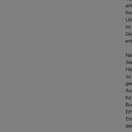
erf
fin
Url
Im
Gös
ent
Na
Sie
Ha
zu
ge
Auß
für
Bu
Er
En
de