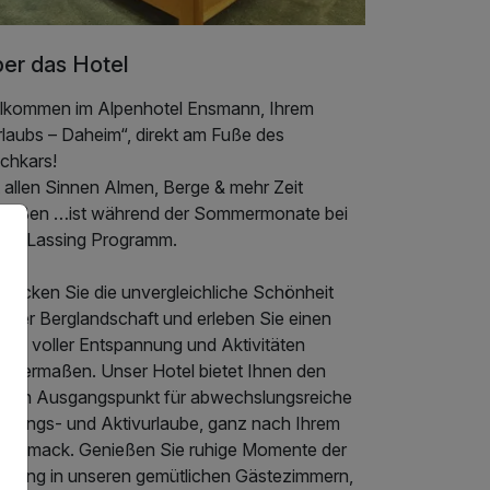
er das Hotel
llkommen im Alpenhotel Ensmann, Ihrem
rlaubs – Daheim“, direkt am Fuße des
chkars!
 allen Sinnen Almen, Berge & mehr Zeit
nießen …ist während der Sommermonate bei
s in Lassing Programm.
tdecken Sie die unvergleichliche Schönheit
serer Berglandschaft und erleben Sie einen
laub voller Entspannung und Aktivitäten
eichermaßen. Unser Hotel bietet Ihnen den
ealen Ausgangspunkt für abwechslungsreiche
holungs- und Aktivurlaube, ganz nach Ihrem
schmack. Genießen Sie ruhige Momente der
holung in unseren gemütlichen Gästezimmern,