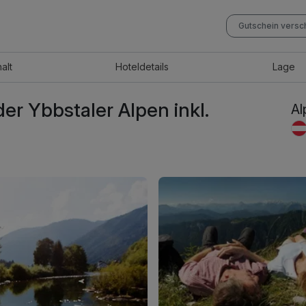
Gutschein vers
halt
Hotel
details
Lage
r Ybbstaler Alpen inkl.
Al