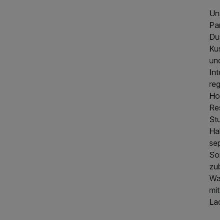
Uns
Pa
Du
Ku
un
Int
re
Hon
Re
St
Ha
se
So
zub
Wa
mit
Lad