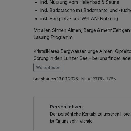
inkl. Nutzung vom Hallenbad & Sauna
inkl. Badetasche mit Bademantel und -tüch
inkl. Parkplatz- und W-LAN-Nutzung
Mit allen Sinnen Almen, Berge & mehr Zeit ge
Lassing Programm.
Kristallklares Bergwasser, urige Almen, Gipfel
Sprung in den Lunzer See – bei uns findet jed
Weiterlesen
Faszinierende Mountainbike-Touren aber auch
Im Angebot enthalten
Landschaft des alpinen Mostviertel. Im Ybbst
Saunabenutzung, Saunatuch, Leihbademantel,
Buchbar bis 13.09.2026.
Nr: A323138-8785
Lassing haben viel zu bieten - entdecken Sie e
Nutzung / Internetnutzung, Tageszeitung, Ba
*Die Wilde Wunder Card (04.07. - 13.09.2026) 
Persönlichkeit
an:
Der persönliche Kontakt zu unseren Hotel
° Bus & Bahn zum halben Preis
ist für uns sehr wichtig.
° gratis Bergfahrten mit der Hochkarbahn