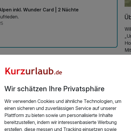
lpen inkl. Wunder Card | 2 Nächte
Üb
ufrieden.
25
Wi
„U
Ho
Mit
ge
un
En
un
Wir schätzen Ihre Privatsphäre
Ur
gl
Wir verwenden Cookies und ähnliche Technologien, um
id
einen sicheren und zuverlässigen Service auf unserer
Er
Plattform zu bieten sowie um personalisierte Inhalte
Ge
bereitzustellen, indem wir interessenbasierte Werbung
Er
erstellen, diese messen und Tracking einsetzen sowie