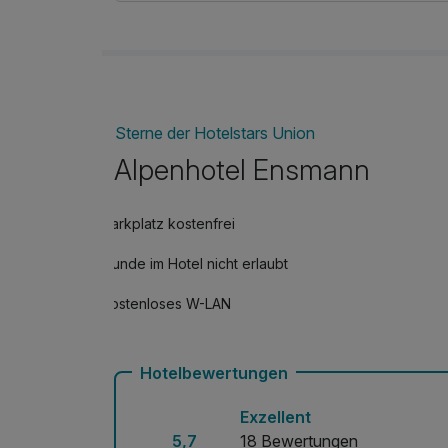
° E-Mountainbike Verleih
° Ermäßigung auf Rafting
° gratis Eintritt in die Freibäder
° kostenlose Führung durch die Ötscher Tropf
° gratis Eintritt in versch. Museen
Sterne der Hotelstars Union
Alpenhotel Ensmann
Parkplatz kostenfrei
Hunde im Hotel nicht erlaubt
Kostenloses W-LAN
Hotelbewertungen
Exzellent
5,7
18 Bewertungen