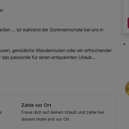
er
nießen … ist während der Sommermonate bei uns in
touren, gemütliche Wanderrouten oder ein erfrischender
er das passende für einen entspannten Urlaub.
 Genussradwege führen Sportbegeisterte durch die
aler Solebad kann entspannt werden. Göstling und
 Parkplatz, Nutzung des Wellnessbereichs, W-LAN
s selbst!
detasche mit Bademantel und -tücher
bietet über 50 tolle Ermäßigungen innerhalb der Region
Zahle vor Ort
s
Freue dich auf deinen Urlaub und zahle bei
diesem Hotel erst vor Ort.