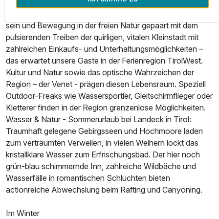
Wanderurlaub - ein Wanderparadies direkt vor der Tür!
Radfahren und Mountainbiken! Ruhe und Erholung, Aktiv
sein und Bewegung in der freien Natur gepaart mit dem
pulsierenden Treiben der quirligen, vitalen Kleinstadt mit
zahlreichen Einkaufs- und Unterhaltungsmöglichkeiten –
das erwartet unsere Gäste in der Ferienregion TirolWest.
Kultur und Natur sowie das optische Wahrzeichen der
Region – der Venet - prägen diesen Lebensraum. Speziell
Outdoor-Freaks wie Wassersportler, Gleitschirmflieger oder
Kletterer finden in der Region grenzenlose Möglichkeiten.
Wasser & Natur - Sommerurlaub bei Landeck in Tirol:
Traumhaft gelegene Gebirgsseen und Hochmoore laden
zum verträumten Verweilen, in vielen Weihern lockt das
kristallklare Wasser zum Erfrischungsbad. Der hier noch
grün-blau schimmernde Inn, zahlreiche Wildbäche und
Wasserfälle in romantischen Schluchten bieten
actionreiche Abwechslung beim Rafting und Canyoning.
Im Winter