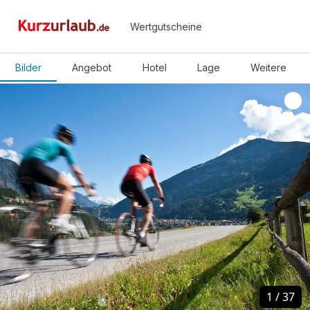
Wertgutscheine
Bilder
Angebot
Hotel
Lage
Weitere
1
1
/
/
37
37