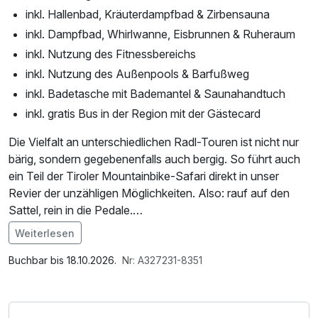
inkl. Hallenbad, Kräuterdampfbad & Zirbensauna
inkl. Dampfbad, Whirlwanne, Eisbrunnen & Ruheraum
inkl. Nutzung des Fitnessbereichs
inkl. Nutzung des Außenpools & Barfußweg
inkl. Badetasche mit Bademantel & Saunahandtuch
inkl. gratis Bus in der Region mit der Gästecard
Die Vielfalt an unterschiedlichen Radl-Touren ist nicht nur
bärig, sondern gegebenenfalls auch bergig. So führt auch
ein Teil der Tiroler Mountainbike-Safari direkt in unser
Revier der unzähligen Möglichkeiten. Also: rauf auf den
Sattel, rein in die Pedale.
Weiterlesen
Rennradspezifischen Leistungen:
Im Angebot enthalten
-) Fahrradständer im Außenbereich
Saunabenutzung, Saunatuch, Leihbademantel, Parkplatz,
Buchbar bis 18.10.2026.
Nr: A327231-8351
-) Absperrbare Fahrradboxen mit Auflademöglichkeit
Nutzung des Fitnessbereichs, Nutzung des
-) Verschließbarer Fahrradraum
Wellnessbereichs, W-LAN Nutzung / Internetnutzung,
-) Trockenraum für Bike-Kleidung
Badetasche mit Bademantel und -tücher