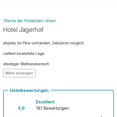
Sterne der Hotelstars Union
Hotel Jägerhof
Parkplatz für Pkw vorhanden, Gebühren möglich
Exzellent bewertete Lage
Vielseitiger Wellnessbereich
Mehr anzeigen
Hunde im Hotel nicht erlaubt
Auch vegetarische Speisen
Hotelbewertungen
Fahrradverleih
Exzellent
Fitnessgeräte stehen bereit
5,6
181 Bewertungen
Kostenloses W-LAN