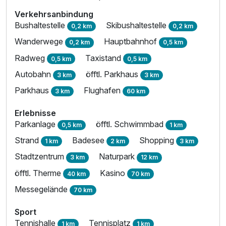
Verkehrsanbindung
Bushaltestelle
Skibushaltestelle
0,2 km
0,2 km
Wanderwege
Hauptbahnhof
0,2 km
0,5 km
Radweg
Taxistand
0,5 km
0,5 km
Autobahn
öfftl. Parkhaus
3 km
3 km
Parkhaus
Flughafen
3 km
60 km
Erlebnisse
Parkanlage
öfftl. Schwimmbad
0,5 km
1 km
Strand
Badesee
Shopping
1 km
2 km
3 km
Stadtzentrum
Naturpark
3 km
12 km
öfftl. Therme
Kasino
40 km
70 km
Messegelände
70 km
Sport
Tennishalle
Tennisplatz
1 km
1 km