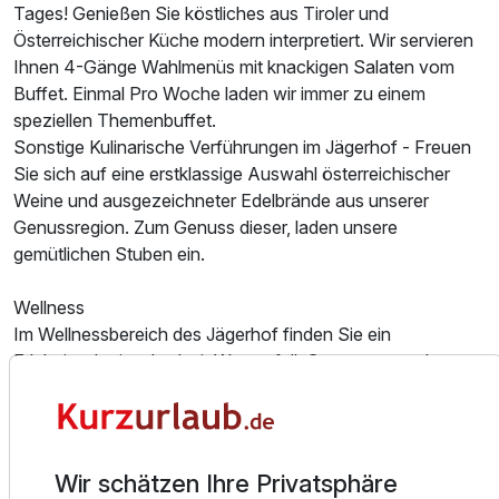
Tages! Genießen Sie köstliches aus Tiroler und
Österreichischer Küche modern interpretiert. Wir servieren
Ausstattung
Ihnen 4-Gänge Wahlmenüs mit knackigen Salaten vom
Buffet. Einmal Pro Woche laden wir immer zu einem
speziellen Themenbuffet.
Für 4 Tage
607,00 €
p.P. ab
Sonstige Kulinarische Verführungen im Jägerhof - Freuen
Sie sich auf eine erstklassige Auswahl österreichischer
Weine und ausgezeichneter Edelbrände aus unserer
Genussregion. Zum Genuss dieser, laden unsere
gemütlichen Stuben ein.
Wellness
Im Wellnessbereich des Jägerhof finden Sie ein
Erlebnisschwimmbad mit Wasserfall, Gegenstromanlage
und Unterwassermassage. Der großzügige Saunabereich
bietet wohltuende Abwechslung mit vier verschiedenen
Saunakabinen wie Kamillesauna, Zirbensauna,
Kräuterdampfbad und Osmanisches Bad, zudem
Wir schätzen Ihre Privatsphäre
Ruheraum, Frischluftbereich, Eisbrunnen und