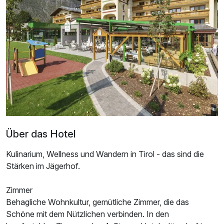
Doppelzimmer Deluxe
2 Erwachsene
Über das Hotel
Kulinarium, Wellness und Wandern in Tirol - das sind die
Stärken im Jägerhof.
Zimmer
Ausstattung
Behagliche Wohnkultur, gemütliche Zimmer, die das
Schöne mit dem Nützlichen verbinden. In den
Für 4 Tage
586,00 €