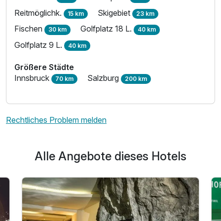
Reitmöglichk.
Skigebiet
15 km
23 km
Fischen
Golfplatz 18 L.
30 km
40 km
Golfplatz 9 L.
40 km
Größere Städte
Innsbruck
Salzburg
70 km
200 km
Rechtliches Problem melden
Alle Angebote dieses Hotels