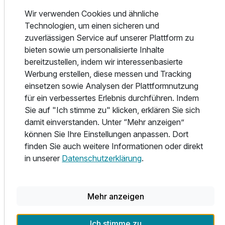
Kneipprondell. Dazu eine Whirlwanne für die
Wir verwenden Cookies und ähnliche
Fußreflexzonenmassage und eine Vitalschnecke.
Technologien, um einen sicheren und
Sammeln Sie Kräfte und lassen Sie sich treiben in unserem
zuverlässigen Service auf unserer Plattform zu
Erlebnisschwimmbad. Die wohlduftende Zirbensauna und
bieten sowie um personalisierte Inhalte
die Kamillensauna versprechen gewiss finnische
bereitzustellen, indem wir interessenbasierte
Saunafreuden. Im Kräuterdampf- und im osmanischen
Werbung erstellen, diese messen und Tracking
Dampfbad vereinen sich Wärme und Wasser mit
einsetzen sowie Analysen der Plattformnutzung
wohltuenden Düften, das ist der perfekte Platz, um
für ein verbessertes Erlebnis durchführen. Indem
komplett abzuschalten. Sie werden es sehen und spüren:
Sie auf "Ich stimme zu" klicken, erklären Sie sich
es ist traumhaft schön, im Jägerhof zu sein! Diejenigen, die
damit einverstanden. Unter “Mehr anzeigen”
ihren Ausgleich im Sport und in der Aktivität finden, lieben
können Sie Ihre Einstellungen anpassen. Dort
unseren Fitnessraum. Andere relaxen einfach gerne an der
finden Sie auch weitere Informationen oder direkt
Hausbar. Fragen Sie auch nach unserem Angebot an
in unserer
Datenschutzerklärung
.
wohltuenden Massagen, Schönheits- und
Gesichtsbehandlungen.
Von Mai bis Oktober hat auch unser Außenpool geöffnet!
Mehr anzeigen
Im Sommer
Ich stimme zu