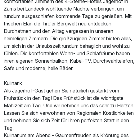
p.P. ab
komfortablen Zimmern des 4-Sterne-Hotels Jägerhof in
Zams bei Landeck wohltuende Nächte verbringen, um
rundum ausgeschlafen kommende Tage zu genießen. Mit
frischen Elan die Tiroler Bergwelt neu entdecken.
Durchatmen und den Alltag vergessen in unseren
heimeligen Zimmern. Die großzügigen Zimmer bieten alles,
Familienzimmer
um sich in der Urlaubszeit rundum behaglich und wohl zu
2 Erwachsene und 2 Kinder
fühlen. Die komfortablen Wohn- und Schlafräume haben
ihren eigenen Sonnenbalkon, Kabel-TV, Durchwahltelefon,
Safe und moderne, helle Bäder.
Kulinarik
Als Jägerhof-Gast gehen Sie natürlich gestärkt vom
Frühstück in den Tag! Das Frühstück ist die wichtigste
Mahlzeit am Tag. Und wir nehmen uns das sehr zu Herzen.
Lassen Sie sich verwöhnen von Regionalen Köstlichkeiten
und nehmen Sie sich Zeit für Ihren perfekten Start in den
Tag.
Kulinarium am Abend - Gaumenfreuden als Krönung des