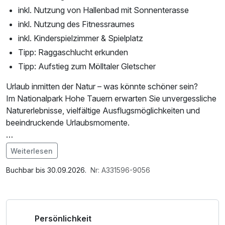
inkl. Nutzung von Hallenbad mit Sonnenterasse
inkl. Nutzung des Fitnessraumes
inkl. Kinderspielzimmer & Spielplatz
Tipp: Raggaschlucht erkunden
Tipp: Aufstieg zum Mölltaler Gletscher
Urlaub inmitten der Natur – was könnte schöner sein?
Im Nationalpark Hohe Tauern erwarten Sie unvergessliche
Naturerlebnisse, vielfältige Ausflugsmöglichkeiten und
beeindruckende Urlaubsmomente.
*die KärntenCard bietet Ihnen über 100 Ausflugsziele
Weiterlesen
kostenfrei oder ermäßigt
Im Angebot enthalten
zum Beispiel:
Leihbademantel, W-LAN Nutzung / Internetnutzung
Buchbar bis 30.09.2026.
Nr: A331596-9056
• Mölltaler Gletscher – beeindruckendes
Hochgebirgserlebnis
• Raggaschlucht – wildromantische Schlucht mit tosenden
Persönlichkeit
Wasserfällen