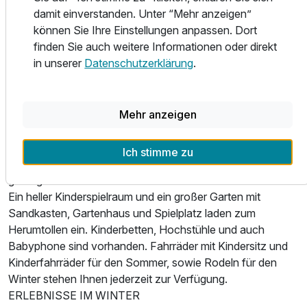
damit einverstanden. Unter “Mehr anzeigen”
Unser 150 m² großes Fitness-Studio mit 20 Top-Geräten,
können Sie Ihre Einstellungen anpassen. Dort
als auch ein Billard- und Tischtennistisch, stehen Ihnen
finden Sie auch weitere Informationen oder direkt
kostenlos zur Verfügung.
in unserer
Datenschutzerklärung
.
KINDER- & FERIEN-PARADIES
In unserer sehr familiären Atmosphäre fühlen sich Ihre
Mehr anzeigen
Kinder wie zu Hause. Sie wissen, dass das Lächeln und die
Geduld unserer Mitarbeiter von Herzen kommen. Sie haben
viel Freiraum zum Spielen und können sich hier richtig
Ich stimme zu
austoben. Trotzdem wird auch für Ordnung und Ruhe
gesorgt.
Ausstattung
Ein heller Kinderspielraum und ein großer Garten mit
Sandkasten, Gartenhaus und Spielplatz laden zum
Zusatznächte
Herumtollen ein. Kinderbetten, Hochstühle und auch
Babyphone sind vorhanden. Fahrräder mit Kindersitz und
Kinderfahrräder für den Sommer, sowie Rodeln für den
Für 4 Tage
465,00 €
p.P. ab
Winter stehen Ihnen jederzeit zur Verfügung.
ERLEBNISSE IM WINTER