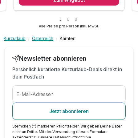
2 x reichhaltiges Frühstück vom Buffet
2 x Kaffee & Kuchen am Nachmittag
2 x 3-Gang-Abendmenü mit Salatbuffet
inkl. Kärnten Card* mit vielen Ermäßigungen
Alle Preise pro Person inkl. MwSt.
inkl. Nutzung der Wellnessoase mit Saunen
Kurzurlaub
Österreich
Kärnten
inkl. Nutzung von Hallenbad mit Sonnenterasse
inkl. Nutzung des Fitnessraumes
inkl. Kinderspielzimmer & Spielplatz
Newsletter abonnieren
Tipp: Aufstieg zum Mölltaler Gletscher
Persönlich kuratierte Kurzurlaub-Deals direkt in
Tipp: Raggaschlucht erkunden
dein Postfach
E-Mail-Adresse*
Jetzt abonnieren
Sternchen (*) markieren Pflichtfelder. Wir geben Deine Daten
nicht an Dritte. Mit der Verwendung dieses Formulars
akzeptierst Du unsere
Datenschutzrichtlinie
.