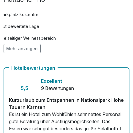
Parkplatz kostenfrei
Gut bewertete Lage
Vielseitiger Wellnessbereich
Mehr anzeigen
Hunde im Hotel erlaubt für 17,00 € pro Stück / Nacht
Auch vegetarische Speisen
Hotelbewertungen
Fitnessgeräte stehen bereit
Exzellent
Kostenloses W-LAN
5,5
9 Bewertungen
Kurzurlaub zum Entspannen in Nationalpark Hohe
Tauern Kärnten
Es ist ein Hotel zum Wohlfühlen sehr nettes Personal
gute Beratung über Ausflugsmöglichkeiten. Das
Essen war sehr gut besonders das große Salatbuffet