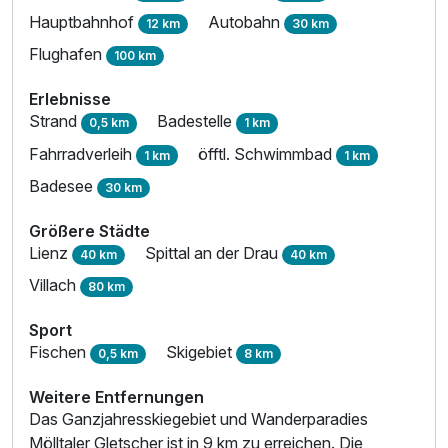
Hauptbahnhof
Autobahn
12 km
30 km
Flughafen
100 km
Erlebnisse
Strand
Badestelle
0,5 km
1 km
Fahrradverleih
öfftl. Schwimmbad
1 km
1 km
Badesee
30 km
Größere Städte
Lienz
Spittal an der Drau
40 km
40 km
Villach
80 km
Sport
Fischen
Skigebiet
0,5 km
8 km
Weitere Entfernungen
Das Ganzjahresskiegebiet und Wanderparadies
Mölltaler Gletscher ist in 9 km zu erreichen. Die