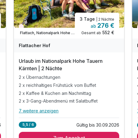
3 Tage
| 2 Nächte
276 €
ab
Nur noch Restplätze
552 €
Gesamt ab
Flattach, Nationalpark Hohe Tauern in Kärnten
Flattacher Hof
Urlaub im Nationalpark Hohe Tauern
Kärnten | 2 Nächte
2 x Übernachtungen
2 x reichhaltiges Frühstück vom Buffet
2 x Kaffee & Kuchen am Nachmittag
2 x 3-Gang-Abendmenü mit Salatbuffet
7 weitere anzeigen
Alle Inklusivleistungen
11 enthalten
Gültig bis 30.09.2026
6
5,5 / 6
2 x Übernachtungen
Zum Angebot