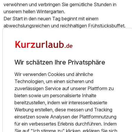
verwöhnen und verbringen Sie gemütliche Stunden in
unserem hellen Wintergarten.
Der Start in den neuen Tag beginnt mit einem
abwechslungsreichen und reichhaltigen Frühstücksbuffet.
Ausstattung
Genießen Sie die gemütliche Atmosphäre unseres
hauseigenen, ca. 500 Jahre alten, Gewölbekellers - "DER
Zusatznächte
KELLER" als kleine, feine Hotelbar und Raucherstüberl.
WELLNESS & ENTSPANNUNG
Wir schätzen Ihre Privatsphäre
Für 4 Tage
999,00 €
p.P. ab
Erholung und Entspannung finden Sie in unserem 450 m²
Wir verwenden Cookies und ähnliche
großen Wellnessbereich.
Technologien, um einen sicheren und
Schwimmen Sie im 28 bis 31° C warmen Wasser im
zuverlässigen Service auf unserer Plattform zu
Hallenschwimmband, und relaxen Sie auf der
bieten sowie um personalisierte Inhalte
Sonnenterrasse und in dem großzügigen Ruhebereich.
Familienzimmer
bereitzustellen, indem wir interessenbasierte
Entspannen Sie sich in unserer Saunalandschaft mit röm.
2 Erwachsene und 2 Kinder
Werbung erstellen, diese messen und Tracking
Dampfbad, finn. Sauna, Bio-Kräutersauna, Infrarotkabine,
einsetzen sowie Analysen der Plattformnutzung
Solarium, Erlebnisduschen und gemütlichem Ruheraum mit
für ein verbessertes Erlebnis durchführen. Indem
Wärmebank oder genießen Sie wohltuende Massagen.
Sie auf "Ich stimme zu" klicken, erklären Sie sich
FITNESS