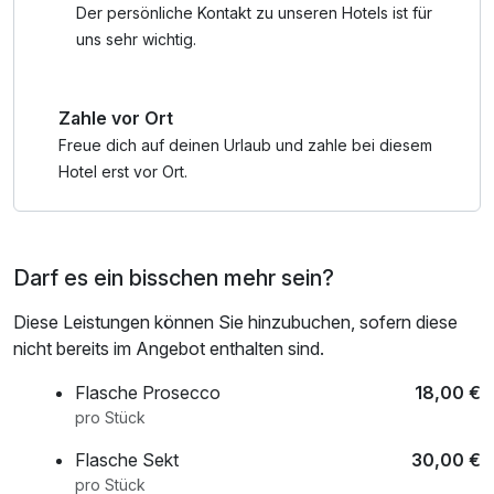
• Kletterwald Ossiacher See
Der persönliche Kontakt zu unseren Hotels ist für
• Wasserspielpark Fallbach/Maltatal
uns sehr wichtig.
• Jump Dome Klagenfurt
• Strandbad Stockenboi am Weissensee
Zahle vor Ort
• Sommerrodelbahn
• Gerlitzen Tandem Base
Freue dich auf deinen Urlaub und zahle bei diesem
• Elektroboot fahren am Faaker See
Hotel erst vor Ort.
• und vieles mehr
Darf es ein bisschen mehr sein?
Diese Leistungen können Sie hinzubuchen, sofern diese
nicht bereits im Angebot enthalten sind.
Flasche Prosecco
18,00 €
pro Stück
Flasche Sekt
30,00 €
pro Stück