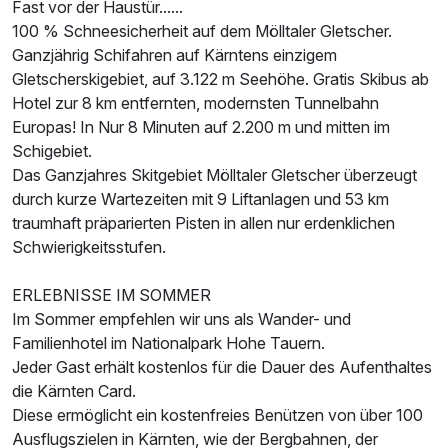
Fast vor der Haustür......
100 % Schneesicherheit auf dem Mölltaler Gletscher.
Ganzjährig Schifahren auf Kärntens einzigem
Suite/n
Gletscherskigebiet, auf 3.122 m Seehöhe. Gratis Skibus ab
2 Erwachsene und 2 Kinder
Hotel zur 8 km entfernten, modernsten Tunnelbahn
Europas! In Nur 8 Minuten auf 2.200 m und mitten im
Schigebiet.
Das Ganzjahres Skitgebiet Mölltaler Gletscher überzeugt
durch kurze Wartezeiten mit 9 Liftanlagen und 53 km
traumhaft präparierten Pisten in allen nur erdenklichen
Schwierigkeitsstufen.
ERLEBNISSE IM SOMMER
Im Sommer empfehlen wir uns als Wander- und
Familienhotel im Nationalpark Hohe Tauern.
Jeder Gast erhält kostenlos für die Dauer des Aufenthaltes
die Kärnten Card.
Diese ermöglicht ein kostenfreies Benützen von über 100
Ausflugszielen in Kärnten, wie der Bergbahnen, der
Ausstattung