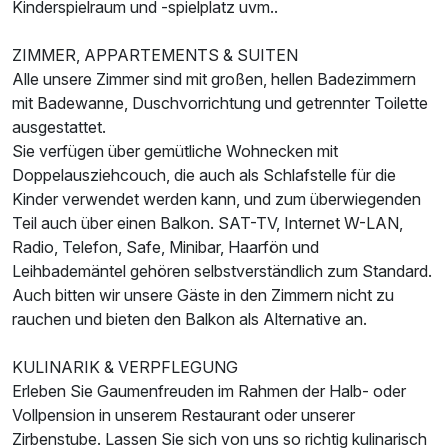
Kinderspielraum und -spielplatz uvm..
Für 4 Tage
420,00 €
p.P. ab
ZIMMER, APPARTEMENTS & SUITEN
Alle unsere Zimmer sind mit großen, hellen Badezimmern
mit Badewanne, Duschvorrichtung und getrennter Toilette
ausgestattet.
Sie verfügen über gemütliche Wohnecken mit
Doppelzimmer zur Einzelnutzung
Doppelausziehcouch, die auch als Schlafstelle für die
1 Erwachsenen
Kinder verwendet werden kann, und zum überwiegenden
Teil auch über einen Balkon. SAT-TV, Internet W-LAN,
Radio, Telefon, Safe, Minibar, Haarfön und
Leihbademäntel gehören selbstverständlich zum Standard.
Auch bitten wir unsere Gäste in den Zimmern nicht zu
rauchen und bieten den Balkon als Alternative an.
KULINARIK & VERPFLEGUNG
Erleben Sie Gaumenfreuden im Rahmen der Halb- oder
Vollpension in unserem Restaurant oder unserer
Zirbenstube. Lassen Sie sich von uns so richtig kulinarisch