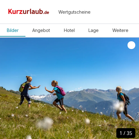
Wertgutscheine
Bilder
Angebot
Hotel
Lage
Weitere
1
1
/
/
35
35