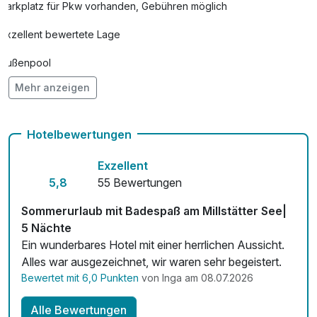
Parkplatz für Pkw vorhanden, Gebühren möglich
Exzellent bewertete Lage
Außenpool
Mehr anzeigen
Vielseitiger Wellnessbereich
Hunde im Hotel nicht erlaubt
Hotelbewertungen
Auch vegetarische Speisen
Exzellent
Fahrradverleih
5,8
55 Bewertungen
Zimmerservice verfügbar
Sommerurlaub mit Badespaß am Millstätter See|
5 Nächte
Mit Hotelbar
Ein wunderbares Hotel mit einer herrlichen Aussicht.
Alles war ausgezeichnet, wir waren sehr begeistert.
Bewertet mit 6,0 Punkten
von Inga am 08.07.2026
Alle Bewertungen