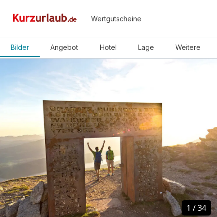
Wertgutscheine
Bilder
Angebot
Hotel
Lage
Weitere
1
1
/
/
34
34