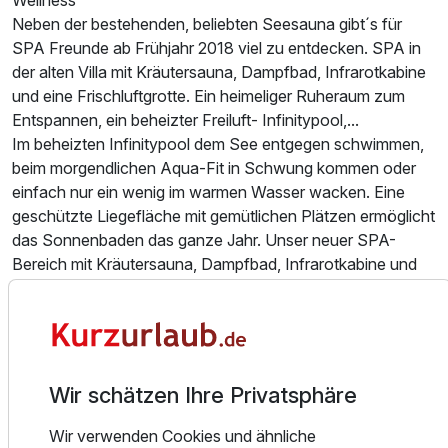
Neben der bestehenden, beliebten Seesauna gibt´s für
SPA Freunde ab Frühjahr 2018 viel zu entdecken. SPA in
der alten Villa mit Kräutersauna, Dampfbad, Infrarotkabine
und eine Frischluftgrotte. Ein heimeliger Ruheraum zum
Entspannen, ein beheizter Freiluft- Infinitypool,...
Im beheizten Infinitypool dem See entgegen schwimmen,
beim morgendlichen Aqua-Fit in Schwung kommen oder
einfach nur ein wenig im warmen Wasser wacken. Eine
geschützte Liegefläche mit gemütlichen Plätzen ermöglicht
das Sonnenbaden das ganze Jahr. Unser neuer SPA-
Bereich mit Kräutersauna, Dampfbad, Infrarotkabine und
Frischluftgrotte belebt den Körper. Erholung und
Entspannung finden Sie im attraktiven Ruheraum. Der Hit!
Unsere Seesauna: Direkt am Wasser gelegen, lockt nach
der finnischen Sauna der Sprung in den See.
Beheizter Freiluft-Infinitypool: 26° | Finnische Sauna:
Wir schätzen Ihre Privatsphäre
85°|Kräuter Sauna: 55°|Dampfbad: 45° bis 50°
SPA in der Villa: 14:00 bis 20:00; Seehäuschen mit
Wir verwenden Cookies und ähnliche