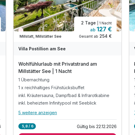
2 Tage
| 1 Nacht
127 €
ab
Wieder frei ab September
254 €
Gesamt ab
Millstatt, Millstätter See
Villa Postillion am See
Wohlfühlurlaub mit Privatstrand am
Millstätter See | 1 Nacht
1 Übernachtung
1 x reichhaltiges Frühstücksbuffet
inkl. Kräutersauna, Dampfbad & Infrarotkabine
inkl. beheiztem Infinitypool mit Seeblick
5 weitere anzeigen
Alle Inklusivleistungen
9 enthalten
6
Gültig bis 22.12.2026
5,8 / 6
1 Übernachtung