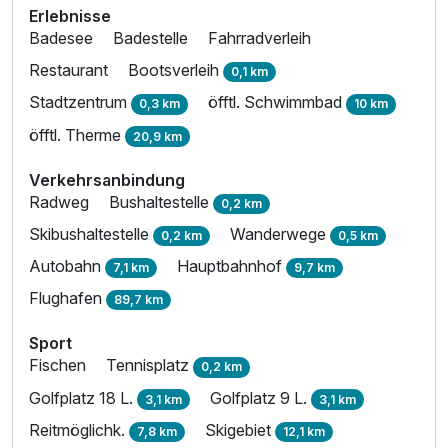
Erlebnisse
Badesee
Badestelle
Fahrradverleih
Restaurant
Bootsverleih
0,1 km
Stadtzentrum
öfftl. Schwimmbad
0,3 km
10 km
öfftl. Therme
20,9 km
Verkehrsanbindung
Radweg
Bushaltestelle
0,2 km
Skibushaltestelle
Wanderwege
0,2 km
0,5 km
Autobahn
Hauptbahnhof
7,1 km
9,7 km
Flughafen
89,7 km
Sport
Fischen
Tennisplatz
0,2 km
Golfplatz 18 L.
Golfplatz 9 L.
3,1 km
3,1 km
Reitmöglichk.
Skigebiet
7,8 km
12,1 km