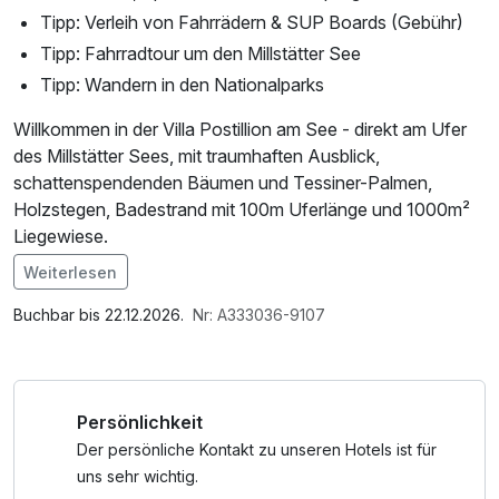
Tipp: Verleih von Fahrrädern & SUP Boards (Gebühr)
Tipp: Fahrradtour um den Millstätter See
Tipp: Wandern in den Nationalparks
Willkommen in der Villa Postillion am See - direkt am Ufer
des Millstätter Sees, mit traumhaften Ausblick,
schattenspendenden Bäumen und Tessiner-Palmen,
Holzstegen, Badestrand mit 100m Uferlänge und 1000m²
Liegewiese.
Weiterlesen
Im Angebot enthalten
Saunabenutzung, Saunatuch, Parkplatz, Nutzung des
Buchbar bis 22.12.2026.
Nr: A333036-9107
Fitnessbereichs, Nutzung des Wellnessbereichs,
Badetasche mit Bademantel und -tücher
Persönlichkeit
Der persönliche Kontakt zu unseren Hotels ist für
uns sehr wichtig.