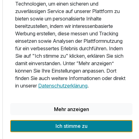
finnischer Sauna: 14:00 bis 20:00; Ruheraum: 9:00 bis
Technologien, um einen sicheren und
20:00; Beheizter Freiluft Infinitypool: 7:00 bis 20:00
zuverlässigen Service auf unserer Plattform zu
bieten sowie um personalisierte Inhalte
Leben am See
bereitzustellen, indem wir interessenbasierte
Aufs Land zu fahren, zur geistigen und körperlichen
Werbung erstellen, diese messen und Tracking
Erholung, kam beim städtischen Adel Ende des 19.
einsetzen sowie Analysen der Plattformnutzung
Jahrhundert. als "Sommerfrische" in Mode. Schon bald
für ein verbessertes Erlebnis durchführen. Indem
erkannten viele, dass gerade das Wechselspiel zwischen
Sie auf "Ich stimme zu" klicken, erklären Sie sich
geistiger und körperlicher Ertüchtigung und Regeneration
damit einverstanden. Unter “Mehr anzeigen”
besonders erholsam wirkt. Das sonnenverwöhnte Millstatt
können Sie Ihre Einstellungen anpassen. Dort
war mit seinem Benediktiner-Kloster und kulturellem Leben
finden Sie auch weitere Informationen oder direkt
nicht nur früh ein inspirierender Kraft-Ort, die einzigartige
in unserer
Datenschutzerklärung
.
Lage zwischen See und Berg lockte auch mit vielen
sportlichen Möglichkeiten.
Die Sommerfrischler entdeckten neben dem Baden das
Mehr anzeigen
eigentliche Schwimmen, das Rudern, Segeln und Angeln.
Die sanften Berge und Almen waren für sie ideal für die
Ich stimme zu
ersten Wanderexpeditionen.
So Mancher verliebte sich in diese Gegend an der