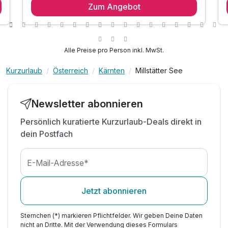
Zum Angebot
1 x reichhaltiges Frühstücksbuffet
inkl. Kräutersauna, Dampfbad & Infrarotkabine
inkl. beheiztem Infinitypool mit Seeblick
inkl. 2000 m² Privatbadestrand am See
Alle Preise pro Person inkl. MwSt.
inkl. Fitness, Sport- & Erwachsenenprogramm
Kurzurlaub
Österreich
Kärnten
Millstätter See
Tipp: Verleih von Fahrrädern & SUP Boards
(Gebühr)
Tipp: Fahrradtour um den Millstätter See
Newsletter abonnieren
Tipp: Wandern in den Nationalparks
Persönlich kuratierte Kurzurlaub-Deals direkt in
dein Postfach
E-Mail-Adresse*
Jetzt abonnieren
Sternchen (*) markieren Pflichtfelder. Wir geben Deine Daten
nicht an Dritte. Mit der Verwendung dieses Formulars