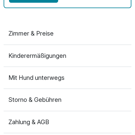
Zimmer & Preise
Doppelzimmer Seeseite
Kinderermäßigungen
2 Erwachsene
Mit Hund unterwegs
Storno & Gebühren
Zahlung & AGB