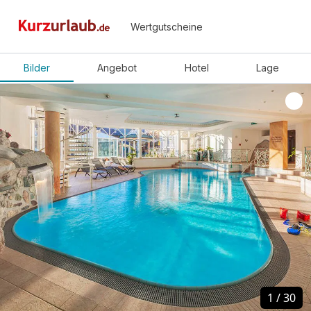
Wertgutscheine
Bilder
Angebot
Hotel
Lage
1
1
/
/
30
30