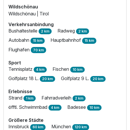
Wildschönau
Wildschönau | Tirol
Verkehrsanbindung
Bushaltestelle
Radweg
2 km
2 km
Autobahn
Hauptbahnhof
15 km
15 km
Flughafen
70 km
Sport
Tennisplatz
Fischen
4 km
10 km
Golfplatz 18 L.
Golfplatz 9 L.
20 km
20 km
Erlebnisse
Strand
Fahrradverleih
1 km
2 km
öfftl. Schwimmbad
Badesee
4 km
10 km
Größere Städte
Innsbruck
München
60 km
120 km