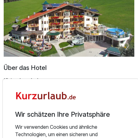
Familienzimmer
2 Erwachsene und 2 Kinder
Über das Hotel
Klein, aber oho!
Der Talhof ist ein kleines, familiengeführtes 4 Sterne Hotel
mitten in den Kitzbühel Alpen im Hochtal Wildschönau.
Unsere neue renovierten Zimmer und Appartments bieten
Wir schätzen Ihre Privatsphäre
zeitgemäßen Luxus mit
viel Liebe zum Detail.
Wir verwenden Cookies und ähnliche
Ausstattung
Unser Wellnessbereich umfasst ein großzügiges Hallenbad
Technologien, um einen sicheren und