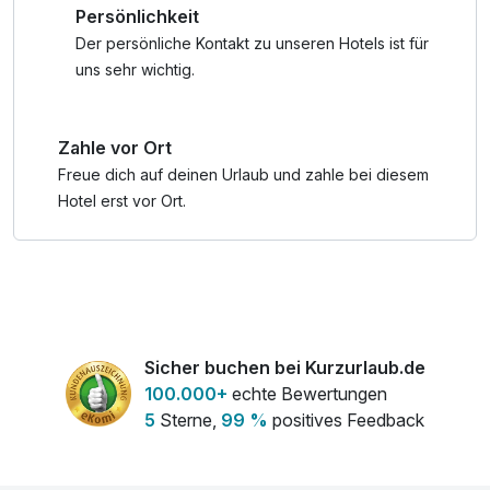
Persönlichkeit
Der Spabereich mit Hallenbad, Sauna, Dampfbad, Infrarot
Der persönliche Kontakt zu unseren Hotels ist für
Kabine, Relax Lounge, Ruheraum und
uns sehr wichtig.
Panoramasonnenterrasse laden zum Verweilen ein und für
die ganz heißen Tage geht es zu unserer 15 Minuten
Zahle vor Ort
entfernten Schafalm mit Natursee. Der Zutritt zum
Natursee, dem einzigen See im Hochtal, ist ausschließlich
Freue dich auf deinen Urlaub und zahle bei diesem
unseren Hotelgästen vorbehalten.
Hotel erst vor Ort.
In unserem hoteleigenen Restaurant verwöhnen wir Sie mit
heimischen Köstlichkeiten.
Unter anderem mit Lammbraten von unserer eigenen
Schafalm.
Das neu renovierte Restaurant bietet Sitzplätze für ca. 60
Sicher buchen bei Kurzurlaub.de
Personen im Inneren und 40 Personen auf unserer
100.000+
echte Bewertungen
Sonnenterrasse. Der abgezäunte Kinderspielplatz befindet
5
Sterne,
99 %
positives Feedback
sich direkt neben der Sonnenterrasse.