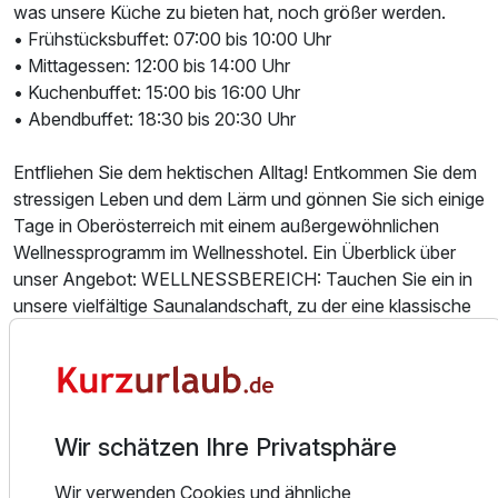
was unsere Küche zu bieten hat, noch größer werden.
• Frühstücksbuffet: 07:00 bis 10:00 Uhr
• Mittagessen: 12:00 bis 14:00 Uhr
• Kuchenbuffet: 15:00 bis 16:00 Uhr
• Abendbuffet: 18:30 bis 20:30 Uhr
Entfliehen Sie dem hektischen Alltag! Entkommen Sie dem
stressigen Leben und dem Lärm und gönnen Sie sich einige
Tage in Oberösterreich mit einem außergewöhnlichen
Wellnessprogramm im Wellnesshotel. Ein Überblick über
unser Angebot: WELLNESSBEREICH: Tauchen Sie ein in
unsere vielfältige Saunalandschaft, zu der eine klassische
Sauna, eine Kräuter-Bio-Sauna, ein Dampfbad,
Erlebnisduschen und eine entspannende Ruheinsel mit
einer Teebar gehören. INNENPOOL: Genießen Sie unseren
beheizten Innenpool im römischen Stil, der mit einem
künstlichen Wasserfall, einer Gegenstromanlage und
Wir schätzen Ihre Privatsphäre
Massagebänken ausgestattet ist. Entspannen Sie auch auf
Wir verwenden Cookies und ähnliche
unserer Sonnenterrasse. MASSAGEN: Erleben Sie eine