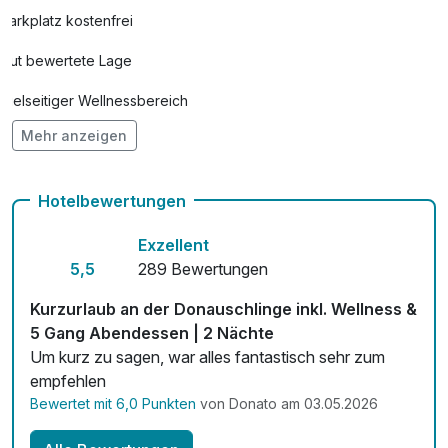
Flasche Grüner Veltliner - Hausmarke am
29,00 €
Parkplatz kostenfrei
Zimmer
Gut bewertete Lage
pro Stück
Flasche Male´s – RedHotSecco am
32,00 €
Vielseitiger Wellnessbereich
Zimmer
Mehr anzeigen
Hunde im Hotel erlaubt für 20,00 € pro Stück / Nacht
pro Stück
Auch vegetarische Speisen
Flasche Prosecco
31,00 €
Hotelbewertungen
pro Stück
Fahrradverleih
Flasche Sekt am Zimmer (Schlumberger
35,00 €
Exzellent
Kostenloses W-LAN
Sparkling)
5,5
289 Bewertungen
pro Stück
Mit Hotelbar
Kurzurlaub an der Donauschlinge inkl. Wellness &
5 Gang Abendessen | 2 Nächte
Hundepaket (pro Hund/Nacht) - erlaubt in
20,00 €
Um kurz zu sagen, war alles fantastisch sehr zum
DZ Waldseite / DZ Seeseite
empfehlen
pro Nacht (1 Nacht)
Bewertet mit 6,0 Punkten
von Donato am 03.05.2026