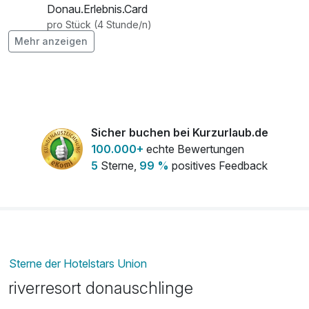
Donau.Erlebnis.Card
pro Stück (4 Stunde/n)
Mehr anzeigen
Fahrrad für den ganzen Tag /
15,00 €
Donau.Erlebnis.Card
pro Stück (8 Stunde/n)
Sicher buchen bei Kurzurlaub.de
Flasche Blauer Zweigelt - Hausmarke am
31,00 €
100.000+
echte Bewertungen
Zimmer
5
Sterne,
99 %
positives Feedback
pro Stück
Flasche Champagner
98,00 €
pro Stück
Flasche Donauperle – Birnenfrizzante am
28,00 €
Zimmer
Sterne der Hotelstars Union
pro Stück
riverresort donauschlinge