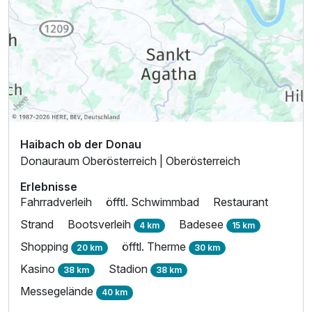
Haibach ob der Donau
Donauraum Oberösterreich | Oberösterreich
Erlebnisse
Fahrradverleih
öfftl. Schwimmbad
Restaurant
Strand
Bootsverleih
Badesee
4 km
15 km
Shopping
öfftl. Therme
20 km
30 km
Kasino
Stadion
38 km
38 km
Messegelände
40 km