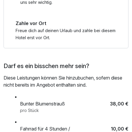
KEINE Kinder und schreiben Sie im Feld "Bemerkungen"
uns sehr wichtig.
vor Abschluss der Buchung die Anzahl und das Alter der
Kinder. Ansonsten wird Ihnen der im Hotel übliche
Zahle vor Ort
Kinderpreis verrechnet. Vielen Dank.
Freue dich auf deinen Urlaub und zahle bei diesem
Hotel erst vor Ort.
Darf es ein bisschen mehr sein?
Diese Leistungen können Sie hinzubuchen, sofern diese
nicht bereits im Angebot enthalten sind.
Bunter Blumenstrauß
38,00 €
pro Stück
Fahrrad für 4 Stunden /
10,00 €