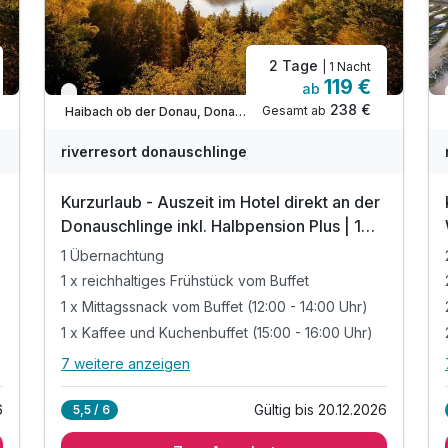
2 Tage
| 1 Nacht
119 €
ab
Verfügbar bis Dezember
238 €
Gesamt ab
Haibach ob der Donau, Donauraum Oberösterreich
riverresort donauschlinge
Kurzurlaub - Auszeit im Hotel direkt an der
Donauschlinge inkl. Halbpension Plus | 1
Nacht
1 Übernachtung
1 x reichhaltiges Frühstück vom Buffet
1 x Mittagssnack vom Buffet (12:00 - 14:00 Uhr)
1 x Kaffee und Kuchenbuffet (15:00 - 16:00 Uhr)
7 weitere anzeigen
Alle Inklusivleistungen
11 enthalten
6
Gültig bis 20.12.2026
5,5 / 6
1 Übernachtung