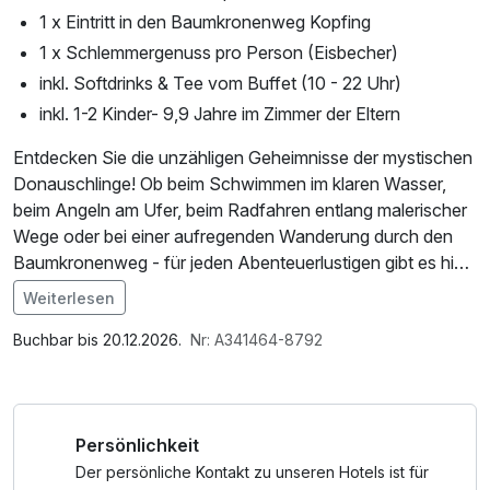
1 x Eintritt in den Baumkronenweg Kopfing
1 x Schlemmergenuss pro Person (Eisbecher)
inkl. Softdrinks & Tee vom Buffet (10 - 22 Uhr)
inkl. 1-2 Kinder- 9,9 Jahre im Zimmer der Eltern
Entdecken Sie die unzähligen Geheimnisse der mystischen
Donauschlinge! Ob beim Schwimmen im klaren Wasser,
beim Angeln am Ufer, beim Radfahren entlang malerischer
Wege oder bei einer aufregenden Wanderung durch den
Baumkronenweg - für jeden Abenteuerlustigen gibt es hier
etwas zu erleben. Tauchen Sie ein in die Natur und erleben
Weiterlesen
Sie die Schönheit dieser Region. Es warten 1001
Im Angebot enthalten
Möglichkeiten, um die Donauschlinge zu erkunden und ihre
Saunabenutzung, Leihbademantel, Parkplatz, Nutzung des
Buchbar bis 20.12.2026.
Nr: A341464-8792
faszinierenden Geheimnisse zu enthüllen.
Wellnessbereichs, W-LAN Nutzung / Internetnutzung,
Badetasche mit Bademantel und -tücher
WICHTIGE INFORMATION ZUR BUCHUNG dieses
Persönlichkeit
besonderen Familienangebots:
Wählen Sie im Buchungsvorgang nur 2 Erwachsene und
Der persönliche Kontakt zu unseren Hotels ist für