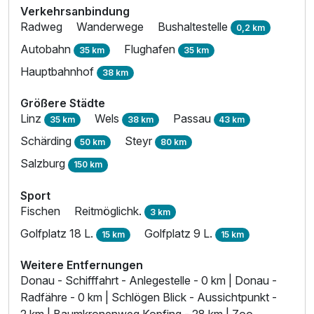
Verkehrsanbindung
Radweg
Wanderwege
Bushaltestelle
0,2 km
Autobahn
Flughafen
35 km
35 km
Hauptbahnhof
38 km
Größere Städte
Linz
Wels
Passau
35 km
38 km
43 km
Schärding
Steyr
50 km
80 km
Salzburg
150 km
Sport
Fischen
Reitmöglichk.
3 km
Golfplatz 18 L.
Golfplatz 9 L.
15 km
15 km
Weitere Entfernungen
Donau - Schifffahrt - Anlegestelle - 0 km | Donau -
Radfähre - 0 km | Schlögen Blick - Aussichtpunkt -