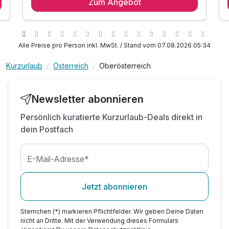
Zum Angebot
1 x reichhaltiges Frühstück vom Buffet
1 x Mittagssnack vom Buffet (12:00 - 14:00 Uhr)
1 x Kaffee und Kuchenbuffet (15:00 - 16:00 Uhr)
1 x 5-Gang-Abendessen inkl. Salatbuffet
Alle Preise pro Person inkl. MwSt. / Stand vom 07.08.2026 05:34
inkl. DONAU.Erlebnis Card mit vielen Rabatten
Kurzurlaub
Österreich
Oberösterreich
inkl. Softdrinks vom Buffet von 10:00 - 22:00 Uhr
inkl. Bier & Wein vom Buffet von 17:30 - 22:00 Uhr
inkl. Entspannung im Wellnessparadies &
Newsletter abonnieren
Indoorpool
Persönlich kuratierte Kurzurlaub-Deals direkt in
inkl. Finnische Sauna, Kräutersauna & Ruheinsel
dein Postfach
inkl. Parkplatz- und W-LAN Nutzung im Hotel
E-Mail-Adresse*
Jetzt abonnieren
Sternchen (*) markieren Pflichtfelder. Wir geben Deine Daten
nicht an Dritte. Mit der Verwendung dieses Formulars