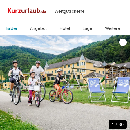
Wertgutscheine
Bilder
Angebot
Hotel
Lage
Weitere
1
1
/
/
30
30