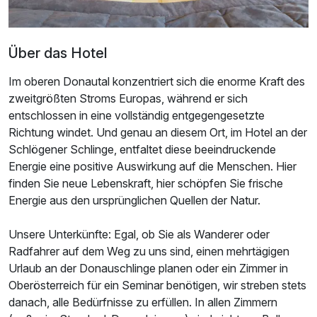
Über das Hotel
Im oberen Donautal konzentriert sich die enorme Kraft des
zweitgrößten Stroms Europas, während er sich
entschlossen in eine vollständig entgegengesetzte
Richtung windet. Und genau an diesem Ort, im Hotel an der
Schlögener Schlinge, entfaltet diese beeindruckende
Ausstattung
Energie eine positive Auswirkung auf die Menschen. Hier
finden Sie neue Lebenskraft, hier schöpfen Sie frische
Für 8 Tage
999,50 €
p.P. ab
Energie aus den ursprünglichen Quellen der Natur.
Unsere Unterkünfte: Egal, ob Sie als Wanderer oder
Radfahrer auf dem Weg zu uns sind, einen mehrtägigen
Urlaub an der Donauschlinge planen oder ein Zimmer in
Oberösterreich für ein Seminar benötigen, wir streben stets
Doppelzimmer Waldseite
danach, alle Bedürfnisse zu erfüllen. In allen Zimmern
2 Erwachsene und 2 Kinder