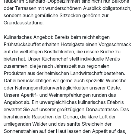
(außer im Standard-Doppelzimmer) sind nicht nur Balkone
oder Terrassen mit wunderschönem Ausblick obligatorisch,
sondern auch gemütliche Sitzecken gehören zur
Grundausstattung.
Kulinarisches Angebot: Bereits beim reichhaltigen
Frühstücksbuffet erhalten Hotelgäste einen Vorgeschmack
auf die vielfältigen Köstlichkeiten, die unsere Küche zu
bieten hat. Unser Küchenchef stellt individuelle Menüs
zusammen, die je nach Jahreszeit aus regionalen
Produkten aus der heimischen Landwirtschaft bestehen.
Dabei berücksichtigen wir gerne auch spezielle Wünsche
oder Nahrungsmittelunverträglichkeiten unserer Gäste.
Ausstattung
Unsere Aperitif- und Weinempfehlungen runden das
Angebot ab. Ein unvergleichliches kulinarisches Erlebnis
erwartet Sie auf unserer großzügigen Donauterrasse. Das
Für 8 Tage
939,50 €
p.P. ab
beruhigende Rauschen der Donau, die klare Luft der
umliegenden Wälder und das sanfte Streicheln der
Sonnenstrahlen auf der Haut lassen den Appetit auf das,