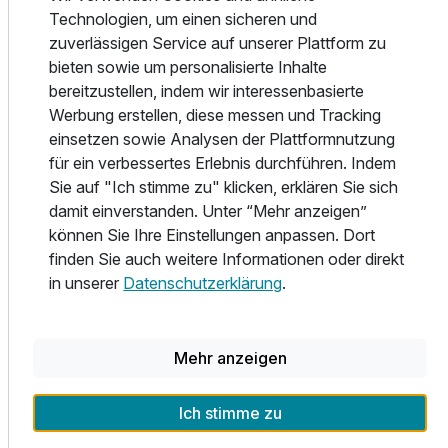
Technologien, um einen sicheren und
Vielzahl von wohltuenden Massagen im Hotel
zuverlässigen Service auf unserer Plattform zu
Donauschlinge während Ihres Wellnessaufenthalts in
bieten sowie um personalisierte Inhalte
Oberösterreich. Sie werden mit einem Gefühl von
bereitzustellen, indem wir interessenbasierte
Leichtigkeit und befreit von lästigen Verspannungen nach
Werbung erstellen, diese messen und Tracking
Hause zurückkehren.
einsetzen sowie Analysen der Plattformnutzung
• Unsere Saunen sind von 14:30 Uhr bis 20:00 Uhr
für ein verbessertes Erlebnis durchführen. Indem
geöffnet.
Sie auf "Ich stimme zu" klicken, erklären Sie sich
• Das Hallenbad ist von 06:30 Uhr bis 22:00 Uhr geöffnet.
damit einverstanden. Unter “Mehr anzeigen”
• Late Night Spa bis 22:00 Uhr (jeden Freitag; von
können Sie Ihre Einstellungen anpassen. Dort
November bis Ende März)
finden Sie auch weitere Informationen oder direkt
Möchten Sie Ihren Wellnessaufenthalt auch außerhalb des
in unserer
Datenschutzerklärung
.
Hotels genießen? Dann kombinieren Sie einen Ausflugstag
mit einem Besuch einer der Thermen in der Umgebung, wie
dem "Tropicana" in Bad Schallerbach oder der Europa-
Therme in Bad Füssing.
Mehr anzeigen
Freizeitmöglichkeiten: Das Donautal ist der ideale Ort für
Ich stimme zu
Gäste, die Erholung mit körperlicher Aktivität verbinden