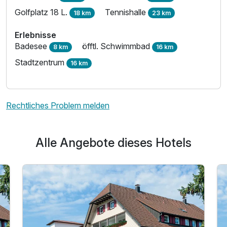
Golfplatz 18 L.
Tennishalle
18 km
23 km
Erlebnisse
Badesee
öfftl. Schwimmbad
8 km
16 km
Stadtzentrum
16 km
Rechtliches Problem melden
Alle Angebote dieses Hotels