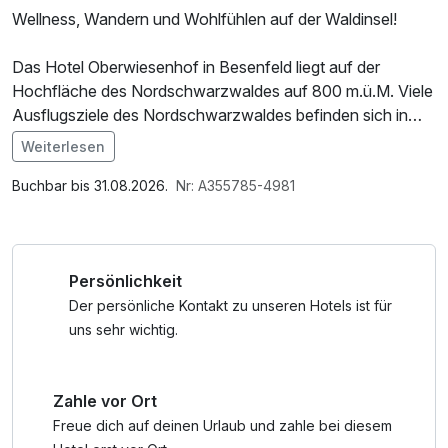
Wellness, Wandern und Wohlfühlen auf der Waldinsel!
Das Hotel Oberwiesenhof in Besenfeld liegt auf der
Hochfläche des Nordschwarzwaldes auf 800 m.ü.M. Viele
Ausflugsziele des Nordschwarzwaldes befinden sich in
Unmittelbarer Nähe und sind mit dem PKW schnell zu
Weiterlesen
erreichen.
Im Angebot enthalten
Saunabenutzung, Saunatuch, Leihbademantel, Parkplatz,
Buchbar bis 31.08.2026.
Nr: A355785-4981
Entdecken Sie die Natur und Umgebung, entspannen Sie
Nutzung des Fitnessbereichs, Nutzung des
im Schwimm- und Wellnessbereich und genießen Sie
Wellnessbereichs, W-LAN Nutzung / Internetnutzung,
unsere mehrgängigen Abendmenüs!
Nutzung Öffentliches Internetterminal, kostenfreie Nutzung
Persönlichkeit
öffentl. Nahverkehr, Tageszeitung
Der persönliche Kontakt zu unseren Hotels ist für
uns sehr wichtig.
Zahle vor Ort
Freue dich auf deinen Urlaub und zahle bei diesem