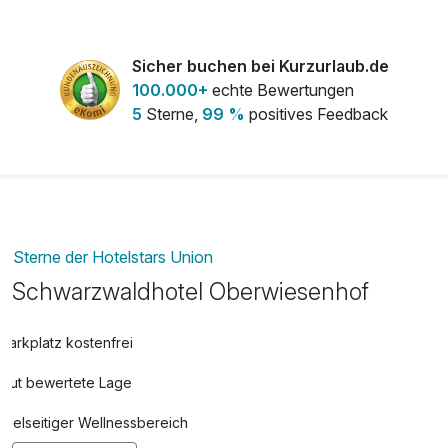
pro Stück
Flasche Sekt
45,00 €
Sicher buchen bei Kurzurlaub.de
pro Stück
100.000+
echte Bewertungen
5
Sterne,
99 %
positives Feedback
Hot Stone Massage
86,00 €
pro Person (50 Minuten)
Lymphdrainage
60,00 €
pro Person (45 Minuten)
Sterne der Hotelstars Union
Schwarzwaldhotel Oberwiesenhof
Rosenblütenbad
33,00 €
pro Person (30 Minuten)
Parkplatz kostenfrei
Gut bewertete Lage
Rosenblütenbad
33,00 €
pro Person (30 Minuten)
Vielseitiger Wellnessbereich