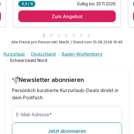
6
Gültig bis 30.11.2026
5,5 / 6
2 Übernachtungen
Zum Angebot
2 x reichhaltiges Frühstück vom Buffet
Tischreservierung im à la carte Restaurant
inkl. Entspannung im Wellnessbereich
inkl. kuscheliger Leih-Bademantel und Saunatuch
Alle Preise pro Person inkl. MwSt. / Stand vom 10.08.2026 19:46
inkl. Nutzung ÖPNV
Kurzurlaub
Deutschland
Baden-Württemberg
inkl. Parkplatz
Schwarzwald Nord
inkl. WLAN
Newsletter abonnieren
Persönlich kuratierte Kurzurlaub-Deals direkt in
dein Postfach
E-Mail-Adresse*
Jetzt abonnieren