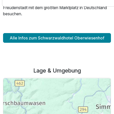
Kur- und Bäderstadt Baden-Baden oder die Kurstadt
Für 5 Tage
572,00 €
Freudenstadt mit dem größten Marktplatz in Deutschland
p.P. ab
besuchen.
Alle Infos zum Schwarzwaldhotel Oberwiesenhof
Juniorsuite/n
2 Erwachsene und 2 Kinder
Lage & Umgebung