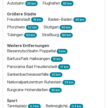
Autobahn
Flughafen
55 km
65 km
Größere Städte
Freudenstadt
Baden-Baden
18 km
40 km
Pforzheim
Stuttgart
52 km
60 km
Tübingen
Straßburg
63 km
80 km
Weitere Entfernungen
Riesenrutschbahn Poppeltal
6 km
BarfussPark Hallwangen
15 km
Panorama Bad Freudenstadt
17 km
Sankenbachwasserfälle
20 km
Nationalparkzentrum Ruhestein
29 km
Burgruine Hohendießen
35 km
Sport
Tennisplatz
Reitmöglichk.
0,1 km
0,5 km