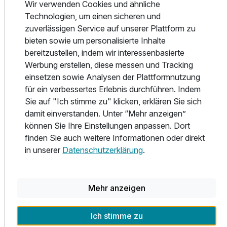
Einzelzimmer Standard
Wir verwenden Cookies und ähnliche
Technologien, um einen sicheren und
1 Erwachsenen
Wussten Sie, dass der Schwarzwald die bekannteste und
zuverlässigen Service auf unserer Plattform zu
beliebteste Urlaubsregion des Südwestens von
bieten sowie um personalisierte Inhalte
Deutschland ist? Der Schwarzwald erstreckt sich östlich
bereitzustellen, indem wir interessenbasierte
des Rheins entlang der Grenze zum Elsass. Auf 60 km
Werbung erstellen, diese messen und Tracking
Breite und 200 km Länge finden Sie in diesem Mittelgebirge
einsetzen sowie Analysen der Plattformnutzung
bis auf 1.500 Höhenmetern noch ursprüngliche Natur,
für ein verbessertes Erlebnis durchführen. Indem
sagenumwobene Hochwälder, Seen, Bäche und ein
Sie auf "Ich stimme zu" klicken, erklären Sie sich
gesundes Klima.
damit einverstanden. Unter “Mehr anzeigen”
können Sie Ihre Einstellungen anpassen. Dort
Trotz der weltweiten Bekanntheit des Schwarzwaldes
finden Sie auch weitere Informationen oder direkt
prägen Tradition und Kultur das Alltagsleben der
in unserer
Datenschutzerklärung
.
Schwarzwälder. Die kulinarischen Spezialitäten des
Schwarzwaldes, wie fruchtiges Kirschwasser, edle Weine
und die Schwarzwälder Kirschtorte werden aus
Ausstattung
Mehr anzeigen
heimischen Produkten hergestellt. Bei einem Urlaub im
Schwarzwald können Sie jedoch auch reizvolle und
Zusatznächte
Ich stimme zu
bekannte Städte wie etwa die internationale und bekannte