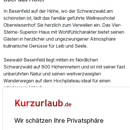
In Besenfeld auf der Höhe, wo der Schwarzwald am
schönsten ist, lädt das familiär geführte Wellnesshotel
Oberwiesenhof Sie herzlich zum Verweilen ein. Das Vier-
Sterne-Superior-Haus mit Wohlfühlcharakter bietet seinen
Gästen in herzlicher und ungezwungener Atmosphäre
kulinarische Genüsse für Leib und Seele.
Seewald-Besenfeld liegt mitten im Nördlichen
Ausstattung
Schwarzwald auf 800 Höhenmetern und ist mit seiner fast
unberührten Natur und seinen weitverzweigten
Zusatznächte
Wanderwegen auf dem Hochplateau ideal für einen
erholsamen Urlaub.
Für 5 Tage
580,00 €
p.P. ab
Wir bieten Ihnen wohltuendes Wellness im Schwarzwald
unweit der Luftkurorte Freudenstadt und Baiersbronn.
Unser Wellness-Tempel mit Swimmingpool und
Wir schätzen Ihre Privatsphäre
Beautyfarm bietet Ihnen nahezu alle Möglichkeiten an
modernen Wellness-Behandlungen.