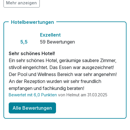
Mehr anzeigen
Hunde im Hotel erlaubt für 22,00 € pro Stück / Tag
Rückenmassage
45,00 €
pro Person (25 Minuten)
Auch vegetarische Speisen
Hotelbewertungen
kostenfreie Leihfahrräder
Exzellent
Fitnessgeräte stehen bereit
5,5
59 Bewertungen
Kostenloses W-LAN
Sehr schönes Hotel!
Ein sehr schönes Hotel, geräumige saubere Zimmer,
Zimmerservice verfügbar
stilvoll eingerichtet. Das Essen war ausgezeichnet!
Der Pool und Wellness Bereich war sehr angenehm!
Mit Hotelbar
An der Rezeption wurden wir sehr freundlich
empfangen und fachkundig beraten!
Bewertet mit 6,0 Punkten
von Helmut am 31.03.2025
Alle Bewertungen