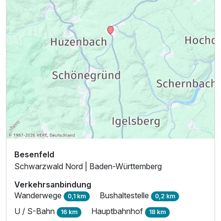
Ausstattung
Zusatznächte
Für 5 Tage
600,00 €
p.P. ab
Besenfeld
Schwarzwald Nord | Baden-Württemberg
Verkehrsanbindung
Wanderwege
Bushaltestelle
0,1 km
0,2 km
U / S-Bahn
Hauptbahnhof
16 km
18 km