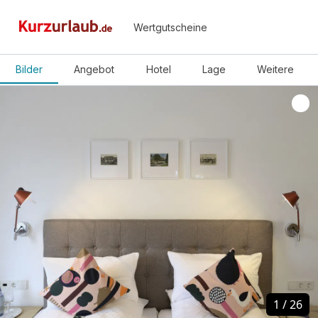
Wertgutscheine
Bilder
Angebot
Hotel
Lage
Weitere
1
1
/
/
26
26