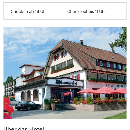
Ausstattung
Check-in ab 14 Uhr
Check-out bis 11 Uhr
Zusatznächte
Für 5 Tage
544,00 €
p.P. ab
Doppelzimmer Superior
2 Erwachsene und 1 Kind
Über das Hotel