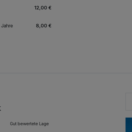
12,00 €
5 Jahre
8,00 €
Fahrt Harzer Schmalspurbahn zum Brocken Kind
39,00 €
65,00 €
k
Gut bewertete Lage