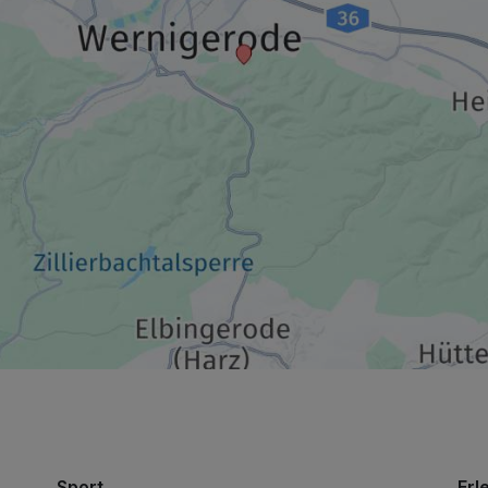
159,00 €
p.P. ab
Sport
Erl