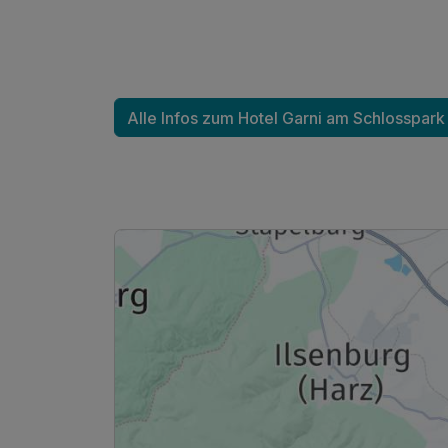
Für 4 Tage
Alle Infos zum Hotel Garni am Schlosspark
Doppelzimmer B
2 Erwachsene und 1 Kind
Ausstattung
Für 4 Tage
Einzelzimmer