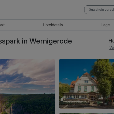
Gutschein vers
halt
Hotel
details
Lage
sspark in Wernigerode
Ho
We