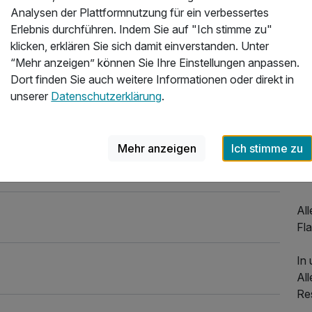
Analysen der Plattformnutzung für ein verbessertes
Dir
Erlebnis durchführen. Indem Sie auf "Ich stimme zu"
ehe
klicken, erklären Sie sich damit einverstanden. Unter
für
“Mehr anzeigen” können Sie Ihre Einstellungen anpassen.
Dort finden Sie auch weitere Informationen oder direkt in
Ni
unserer
Datenschutzerklärung
.
Agn
sc
Mehr anzeigen
Ich stimme zu
Sie
un
Al
Fla
In
All
Re