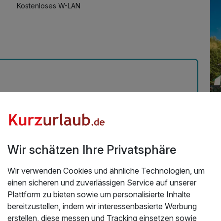
Kostenloses W-LAN
Üb
onal war richtig nett.Und wir haben für das nächste
Wir
Wir schätzen Ihre Privatsphäre
.2026
Sc
be
Wir verwenden Cookies und ähnliche Technologien, um
einen sicheren und zuverlässigen Service auf unserer
Da
Plattform zu bieten sowie um personalisierte Inhalte
er
bereitzustellen, indem wir interessenbasierte Werbung
erl
erstellen, diese messen und Tracking einsetzen sowie