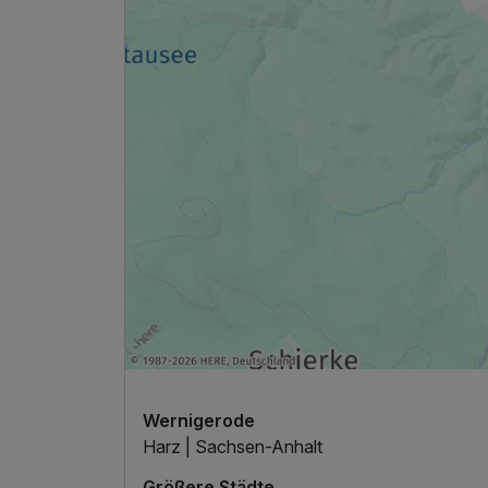
1 Erwachsenen
Ausstattung
Für 4 Tage
Wernigerode
Harz | Sachsen-Anhalt
Größere Städte