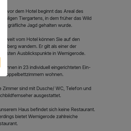
ekt vor dem Hotel beginnt das Areal des
maligen Tiergartens, in dem früher das Wild
 die gräfliche Jagd gehalten wurde.
cht weit vom Hotel können Sie auf den
esberg wandern. Er gilt als einer der
hönsten Ausblickspunkte in Wernigerode.
 können in 23 individuell eingerichteten Ein-
d Doppelbettzimmern wohnen.
le Zimmer sind mit Dusche/ WC, Telefon und
chbildfernseher ausgestattet.
 unserem Haus befindet sich keine Restaurant.
erdings bietet Wernigerode zahlreiche
staurant.