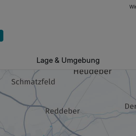
Wi
159,00 €
p.P. ab
Lage & Umgebung
159,00 €
p.P. ab