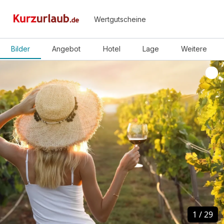
Wertgutscheine
Bilder
Angebot
Hotel
Lage
Weitere
1
1
/
/
29
29