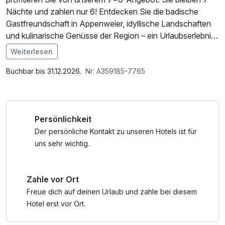
Nächte und zahlen nur 6! Entdecken Sie die badische
Gastfreundschaft in Appenweier, idyllische Landschaften
und kulinarische Genüsse der Region – ein Urlaubserlebnis
mit Mehrwert.
Weiterlesen
Im Angebot enthalten
1 Flasche Mineralwasser, Parkplatz, W-LAN Nutzung /
Buchbar bis 31.12.2026.
Nr: A359185-7765
Internetnutzung
Persönlichkeit
Der persönliche Kontakt zu unseren Hotels ist für
uns sehr wichtig.
Zahle vor Ort
Freue dich auf deinen Urlaub und zahle bei diesem
Hotel erst vor Ort.