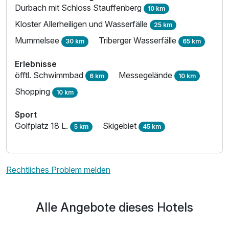
Durbach mit Schloss Stauffenberg
10 km
Kloster Allerheiligen und Wasserfälle
25 km
Mummelsee
Triberger Wasserfälle
30 km
65 km
Erlebnisse
öfftl. Schwimmbad
Messegelände
6 km
10 km
Shopping
10 km
Sport
Golfplatz 18 L.
Skigebiet
5 km
45 km
Rechtliches Problem melden
Alle Angebote dieses Hotels