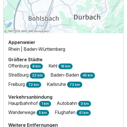
Appenweier
Rhein | Baden-Württemberg
Größere Städte
Offenburg
Kehl
8 km
16 km
Straßburg
Baden-Baden
22 km
45 km
Freiburg
Karlsruhe
72 km
73 km
Verkehrsanbindung
Hauptbahnhof
Autobahn
1 km
3 km
Wanderwege
Flughafen
5 km
41 km
Weitere Entfernungen