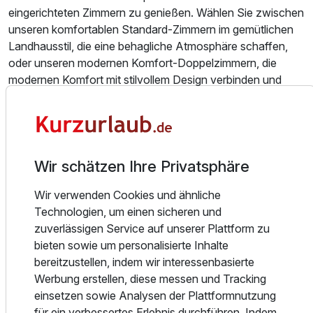
eingerichteten Zimmern zu genießen. Wählen Sie zwischen
unseren komfortablen Standard-Zimmern im gemütlichen
Landhausstil, die eine behagliche Atmosphäre schaffen,
oder unseren modernen Komfort-Doppelzimmern, die
modernen Komfort mit stilvollem Design verbinden und
Ihnen ein rundum angenehmes Wohnerlebnis bieten.
Für Feinschmecker hält unser Restaurant Klara kulinarische
Highlights bereit. Lassen Sie sich von unserer exzellenten
Ausstattung
Küche verwöhnen und entdecken Sie die Vielfalt der
Wir schätzen Ihre Privatsphäre
Ortenauer Weine, die perfekt zu unseren internationalen
Wir verwenden Cookies und ähnliche
und saisonalen Gerichten passen. Ob ein romantisches
Zusatznächte
Technologien, um einen sicheren und
Abendessen zu zweit, ein geselliges Dinner mit der Familie
zuverlässigen Service auf unserer Plattform zu
oder ein genussvoller Mittagstisch – bei uns wird jeder
Für 8 Tage
454,00 €
p.P. ab
bieten sowie um personalisierte Inhalte
Besuch zu einem besonderen Erlebnis.
bereitzustellen, indem wir interessenbasierte
Werbung erstellen, diese messen und Tracking
Die Region Ortenau bietet zahlreiche Möglichkeiten für
einsetzen sowie Analysen der Plattformnutzung
aktive und erlebnisreiche Tage. Erkunden Sie die
für ein verbessertes Erlebnis durchführen. Indem