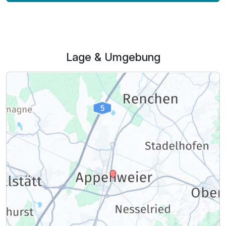
Zusatznächte
Für 8 Tage
752,00 €
p.P. ab
Lage & Umgebung