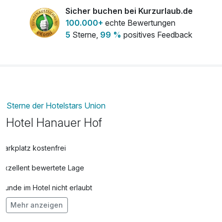
Sicher buchen bei Kurzurlaub.de
100.000+
echte Bewertungen
Extra Kissen + Decke
10,00 €
5
Sterne,
99 %
positives Feedback
pro Aufenthalt
Flasche Rotwein
30,00 €
pro Stück
Flasche Sekt
35,00 €
pro Stück
Sterne der Hotelstars Union
Flasche Weisswein
30,00 €
Hotel Hanauer Hof
pro Stück
Parkplatz kostenfrei
frischer Strauß Blumen auf dem Zimmer
35,00 €
Exzellent bewertete Lage
pro Stück
Romantisch dekoriertes Zimmer
15,00 €
Hunde im Hotel nicht erlaubt
pro Person
Mehr anzeigen
Auch vegetarische Speisen