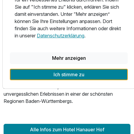
malerische Natur auf abwechslungsreichen Wanderwegen,
Sie auf "Ich stimme zu" klicken, erklären Sie sich
Einzelzimmer Komfort
testen Sie Ihre Fähigkeiten auf den Mountainbike-Trails
damit einverstanden. Unter “Mehr anzeigen”
oder genießen Sie einfach die Ruhe und Schönheit der
1 Erwachsenen
können Sie Ihre Einstellungen anpassen. Dort
Landschaft. Als zentraler Ausgangspunkt ermöglicht unser
finden Sie auch weitere Informationen oder direkt
Haus auch spannende Ausflüge in die Umgebung:
Ausstattung
in unserer
Datenschutzerklärung
.
Besuchen Sie den beliebten Europapark in Rust, entdecken
Sie die charmante Altstadt von Straßburg oder die
Zusatznächte
malerischen Gassen von Colmar – all das und noch viel
mehr liegt in unmittelbarer Nähe.
Mehr anzeigen
Für 8 Tage
845,00 €
p.P. ab
Ob Erholung, Genuss oder Abenteuer – im Hanauer Hof in
Ich stimme zu
Appenweier finden Sie die perfekte Kombination aus
komfortablem Aufenthalt, kulinarischem Genuss und
unvergesslichen Erlebnissen in einer der schönsten
Regionen Baden-Württembergs.
Einzelzimmer Standard
1 Erwachsenen
Ausstattung
Alle Infos zum Hotel Hanauer Hof