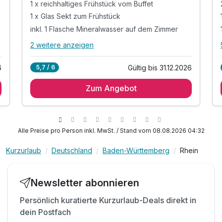
1 x reichhaltiges Frühstück vom Buffet
1 x Glas Sekt zum Frühstück
inkl. 1 Flasche Mineralwasser auf dem Zimmer
2 weitere anzeigen
Alle Inklusivleistungen
6 enthalten
6
Gültig bis 31.12.2026
5,7 / 6
1 Übernachtung
Zum Angebot
1 x reichhaltiges Frühstück vom Buffet
1 x Glas Sekt zum Frühstück
inkl. 1 Flasche Mineralwasser auf dem Zimmer
inkl. Parkplatz
Alle Preise pro Person inkl. MwSt. / Stand vom 08.08.2026 04:32
inkl. WLAN
Kurzurlaub
Deutschland
Baden-Württemberg
Rhein
Newsletter abonnieren
Persönlich kuratierte Kurzurlaub-Deals direkt in
dein Postfach