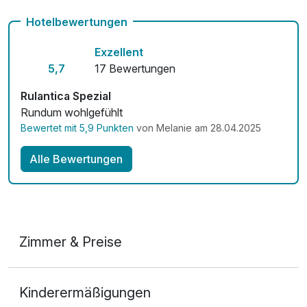
Fahrradverleih
Hotelbewertungen
Kostenloses W-LAN
Exzellent
Zimmerservice verfügbar
5,7
17 Bewertungen
Rulantica Spezial
Rundum wohlgefühlt
Bewertet mit 5,9 Punkten
von Melanie am 28.04.2025
Alle Bewertungen
Zimmer & Preise
Doppelzimmer Komfort
Kinderermäßigungen
2 Erwachsene