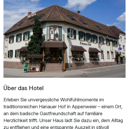
Ausstattung
Zusatznächte
Für 8 Tage
547,00 €
p.P. ab
Doppelzimmer Standard
2 Erwachsene
Über das Hotel
Erleben Sie unvergessliche Wohlfühlmomente im
traditionsreichen Hanauer Hof in Appenweier – einem Ort,
an dem badische Gastfreundschaft auf familiäre
Herzlichkeit trifft. Unser Haus lädt Sie dazu ein, dem Alltag
zu entfliehen und eine entspannte Auszeit in stilvoll