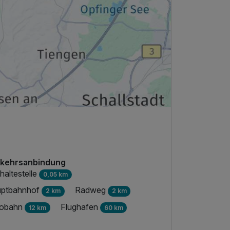
kehrsanbindung
haltestelle
0,05 km
ptbahnhof
Radweg
2 km
2 km
tobahn
Flughafen
12 km
60 km