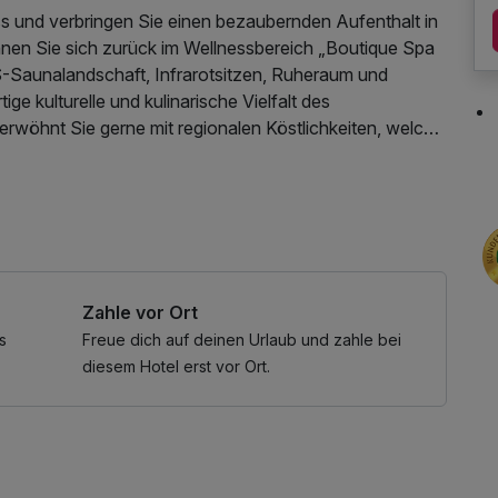
ss und verbringen Sie einen bezaubernden Aufenthalt in
nen Sie sich zurück im Wellnessbereich „Boutique Spa
S-Saunalandschaft, Infrarotsitzen, Ruheraum und
ge kulturelle und kulinarische Vielfalt des
wöhnt Sie gerne mit regionalen Köstlichkeiten, welche
genießen können.
ernetnutzung, kostenfreie Nutzung öffentl. Nahverkehr
Zahle vor Ort
s
Freue dich auf deinen Urlaub und zahle bei
diesem Hotel erst vor Ort.