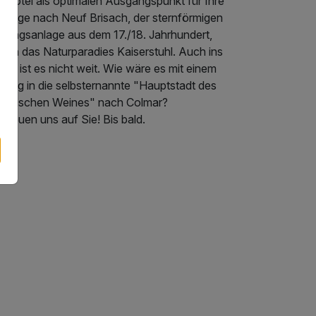
s Hotel als optimalen Ausgangspunkt für Ihre
sflüge nach Neuf Brisach, der sternförmigen
stungsanlage aus dem 17./18. Jahrhundert,
r in das Naturparadies Kaiserstuhl. Auch ins
ass ist es nicht weit. Wie wäre es mit einem
flug in die selbsternannte "Hauptstadt des
sässischen Weines" nach Colmar?
 freuen uns auf Sie! Bis bald.