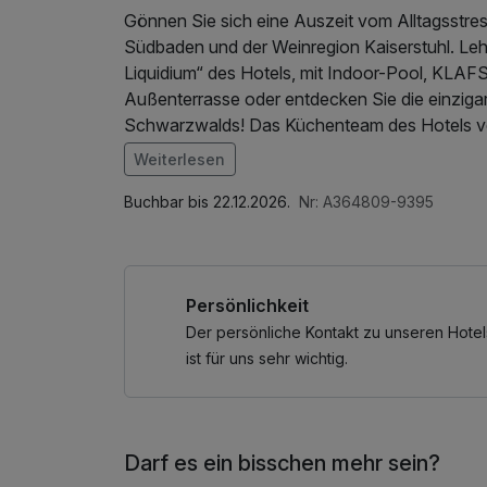
Gönnen Sie sich eine Auszeit vom Alltagsstre
Südbaden und der Weinregion Kaiserstuhl. Leh
Liquidium“ des Hotels, mit Indoor-Pool, KLAF
Außenterrasse oder entdecken Sie die einzigarti
Schwarzwalds! Das Küchenteam des Hotels ver
Sie mit fantastischer Aussicht auf den Rhein 
Weiterlesen
* Nutzung des ÖPNV im Schwarzwald
Im Angebot enthalten
1 Flasche Mineralwasser, W-LAN Nutzung / Int
Buchbar bis 22.12.2026.
Nr: A364809-9395
Persönlichkeit
Der persönliche Kontakt zu unseren Hotel
ist für uns sehr wichtig.
Darf es ein bisschen mehr sein?