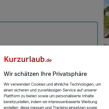
Mit Hotelbar
Üb
 zu Gast und sind jedes mal von der Freundlichkeit
HE
 Abendessen (Halbpension) ist ausgezeichnet und
In 
ehr ruhig und die Aussicht vom Balkon über den Rhein
Mü
wir bei unseren Aufenthalten gerne.
Wir schätzen Ihre Privatsphäre
das
2026
Pa
Wir verwenden Cookies und ähnliche Technologien, um
de
einen sicheren und zuverlässigen Service auf unserer
Sie
Plattform zu bieten sowie um personalisierte Inhalte
un
bereitzustellen, indem wir interessenbasierte Werbung
Ka
erstellen, diese messen und Tracking einsetzen sowie