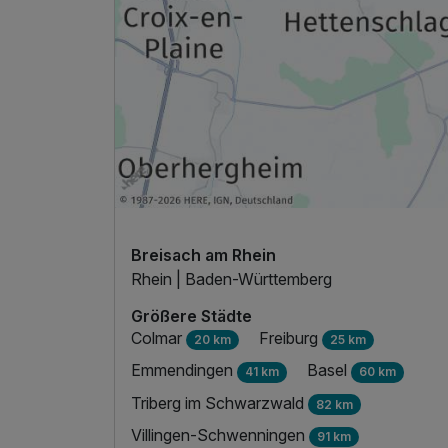
Für 2 Tage
Doppelzimmer Komfort
2 Erwachsene und 1 Kind
Breisach am Rhein
Rhein | Baden-Württemberg
Größere Städte
Colmar
Freiburg
20 km
25 km
Emmendingen
Basel
41 km
60 km
Triberg im Schwarzwald
82 km
Villingen-Schwenningen
91 km