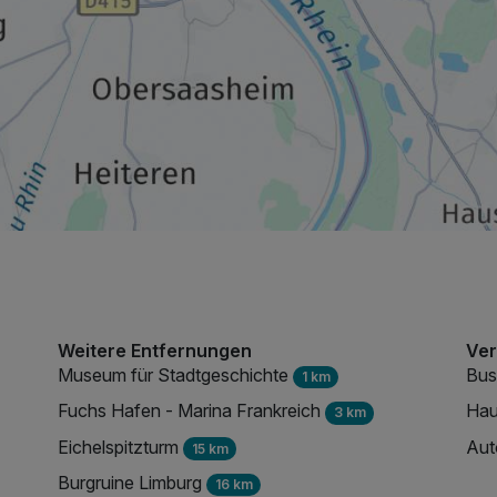
129,00 €
p.P. ab
Weitere Entfernungen
Ver
Museum für Stadtgeschichte
Bus
1 km
Fuchs Hafen - Marina Frankreich
Hau
3 km
Eichelspitzturm
Au
15 km
Burgruine Limburg
16 km