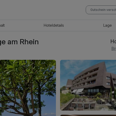
Gutschein vers
halt
Hotel
details
Lage
age am Rhein
Ho
Br