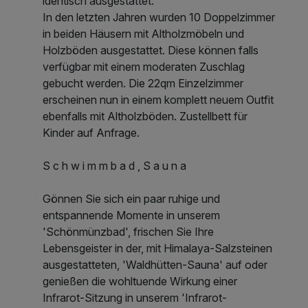
identisch ausgestattet.
In den letzten Jahren wurden 10 Doppelzimmer
in beiden Häusern mit Altholzmöbeln und
Holzböden ausgestattet. Diese können falls
verfügbar mit einem moderaten Zuschlag
gebucht werden. Die 22qm Einzelzimmer
erscheinen nun in einem komplett neuem Outfit
ebenfalls mit Altholzböden. Zustellbett für
Kinder auf Anfrage.
S c h w i m m b a d , S a u n a
Gönnen Sie sich ein paar ruhige und
entspannende Momente in unserem
'Schönmünzbad', frischen Sie Ihre
Lebensgeister in der, mit Himalaya-Salzsteinen
ausgestatteten, 'Waldhütten-Sauna' auf oder
genießen die wohltuende Wirkung einer
Infrarot-Sitzung in unserem 'Infrarot-