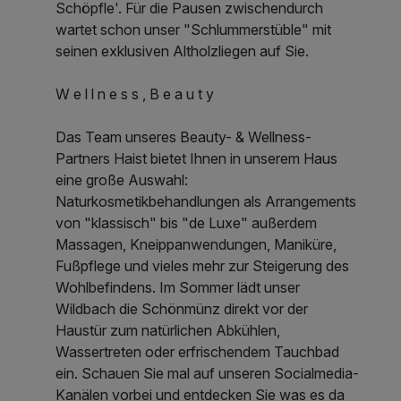
Schöpfle'. Für die Pausen zwischendurch
wartet schon unser "Schlummerstüble" mit
seinen exklusiven Altholzliegen auf Sie.
W e l l n e s s , B e a u t y
Das Team unseres Beauty- & Wellness-
Partners Haist bietet Ihnen in unserem Haus
eine große Auswahl:
Naturkosmetikbehandlungen als Arrangements
von "klassisch" bis "de Luxe" außerdem
Massagen, Kneippanwendungen, Maniküre,
Fußpflege und vieles mehr zur Steigerung des
Wohlbefindens. Im Sommer lädt unser
Wildbach die Schönmünz direkt vor der
Haustür zum natürlichen Abkühlen,
Wassertreten oder erfrischendem Tauchbad
ein. Schauen Sie mal auf unseren Socialmedia-
Kanälen vorbei und entdecken Sie was es da