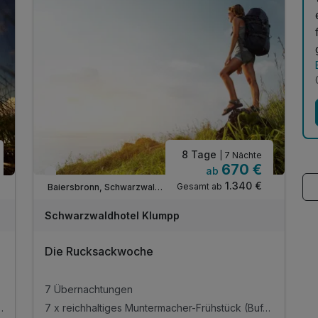
8 Tage
| 7 Nächte
670 €
ab
Verfügbar bis November
1.340 €
Gesamt ab
Baiersbronn, Schwarzwald Nord
Schwarzwaldhotel Klumpp
Die Rucksackwoche
7 Übernachtungen
cher-Frühstück (Buffet)
7 x reichhaltiges Muntermacher-Frühstück (Buffet)