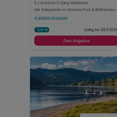
5 x leckeres 5-Gang Wahlmenü
inkl. Entspannen in unserem Poo
4 weitere anzeigen
Alle Inklusivleistungen
8 enthalten
Gültig bis 08.11.202
5,6 / 6
5 Übernachtungen
Zum Angebot
5 x reichhaltiges Muntermacher-Frühstück
(Buffet)
5 x leckeres 5-Gang Wahlmenü
inkl. Entspannen in unserem Pool &
Wellnessbereich
inkl. kuscheliger Leih-Bademantel & Saunatuch
inkl. neuste Baiersbronner Wanderhimmelkarte
inkl. Parkplatz am Hotel
inkl. WLAN