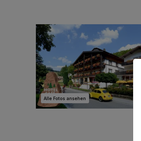
2 x Leih-Rucksack mit Vesper&Getränk
1 x prickelndes Glas Sekt zum Aperitif
inkl. Entspannen in unserem Pool &
Wellnessbereich
inkl. kuscheliger Leih-Bademantel & Saunatuch
inkl. aktueller Baiersbronner Wanderhimmelkart
inkl. Wanderguide mit Tourenvorschlägen
inkl. Parkplatz am Hotel
inkl. WLAN
Alle Fotos ansehen