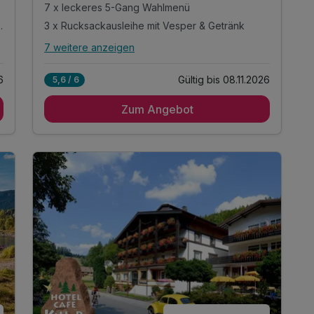
7 x leckeres 5-Gang Wahlmenü
l & Wellnessbereich
3 x Rucksackausleihe mit Vesper & Getränk
7 weitere anzeigen
Alle Inklusivleistungen
11 enthalten
6
Gültig bis 08.11.2026
5,6 / 6
7 Übernachtungen
Zum Angebot
7 x reichhaltiges Muntermacher-Frühstück
(Buffet)
7 x leckeres 5-Gang Wahlmenü
3 x Rucksackausleihe mit Vesper & Getränk
1 x entspannende Rückenmassage "Klassisch"
inkl. Entspannen in unserem Pool &
Wellnessbereich
inkl. kuscheliger Leih-Bademantel & Saunatuch
inkl. aktuelle Baiersbronner Wanderhimmelkarte
inkl. Wanderguide mit Tourenvorschlägen
inkl. Parkplatz am Hotel
inkl. WLAN