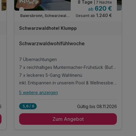
8 Tage
| 7 Nächte
620 €
ab
Verfügbar bis November
1.240 €
Gesamt ab
Baiersbronn, Schwarzwald Nord
Schwarzwaldhotel Klumpp
Schwarzwaldwohlfühlwoche
7 Übernachtungen
ffet)
7 x reichhaltiges Muntermacher-Frühstück (Buffet)
7 x leckeres 5-Gang Wahlmenü
inkl. Entspannen in unserem Pool & Wellnessbereich
5 weitere anzeigen
Alle Inklusivleistungen
9 enthalten
6
Gültig bis 08.11.2026
5,6 / 6
7 Übernachtungen
Zum Angebot
7 x reichhaltiges Muntermacher-Frühstück
(Buffet)
7 x leckeres 5-Gang Wahlmenü