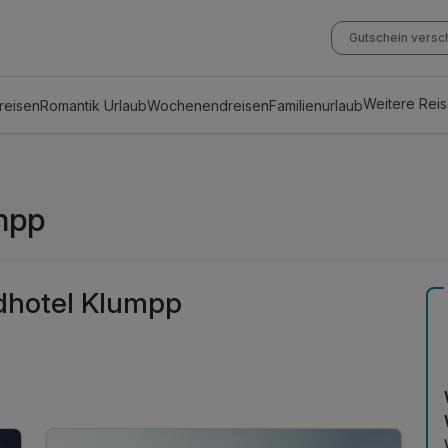
Gutschein vers
Weitere Rei
reisen
Romantik Urlaub
Wochenendreisen
Familienurlaub
mpp
dhotel Klumpp