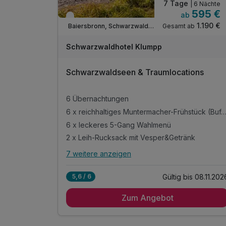
7 Tage
| 6 Nächte
595 €
ab
Verfügbar bis November
1.190 €
Gesamt ab
Baiersbronn, Schwarzwald Nord
Schwarzwaldhotel Klumpp
Schwarzwaldseen & Traumlocations
6 Übernachtungen
6 x reichhaltiges Muntermacher-Frühstück (Bu
6 x leckeres 5-Gang Wahlmenü
2 x Leih-Rucksack mit Vesper&Getränk
7 weitere anzeigen
Alle Inklusivleistungen
11 enthalten
Gültig bis 08.11.202
5,6 / 6
6 Übernachtungen
Zum Angebot
6 x reichhaltiges Muntermacher-Frühstück
(Buffet)
6 x leckeres 5-Gang Wahlmenü