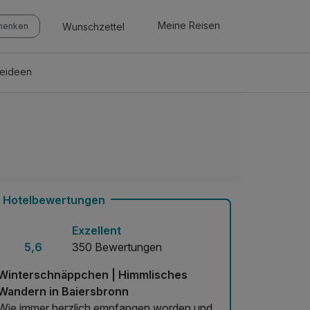
Meine Reisen
Wunschzettel
chenken
seideen
Hotelbewertungen
Exzellent
5,6
350 Bewertungen
Winterschnäppchen | Himmlisches
Wandern in Baiersbronn
Wie immer herzlich empfangen worden und