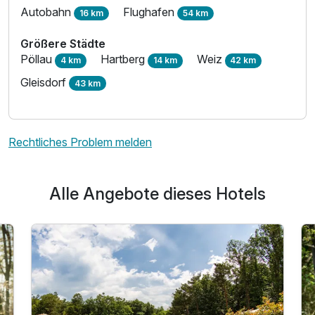
Autobahn
Flughafen
16 km
54 km
Größere Städte
Pöllau
Hartberg
Weiz
4 km
14 km
42 km
Gleisdorf
43 km
Rechtliches Problem melden
Alle Angebote dieses Hotels