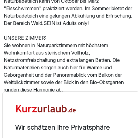
Naturbadeteich kann von Oktober bis März
"Eisschwimmen" praktiziert werden. Im Sommer bietet der
Naturbadeteich eine gelungen Abkühlung und Erfrischung.
Der Bereich Wald.SEIN ist Adults only!
UNSERE ZIMMER:
Sie wohnen in Naturparkzimmern mit höchstem
Wohnkomfort aus steirischem Vollholz,
Netzstromfreischaltung und extra langen Betten. Die
Naturmaterialien sorgen auch hier für Wärme und
Geborgenheit und der Panoramablick vom Balkon der
Weitblickzimmer sowie der Blick in den Bio-Obstgarten
runden diese Harmonie ab.
Gastronomie im Hotel
Die Küche ist seit 2004 BIO-zertifiziert. Genießen Sie
täglich frisch gebackenes Brot und Köstlichkeiten aus
Wir schätzen Ihre Privatsphäre
regionalen BIO-zertifizierten Produkten, die großteils direkt
aus der hoteleigenen BIO-Landwirtschaft und aus dem