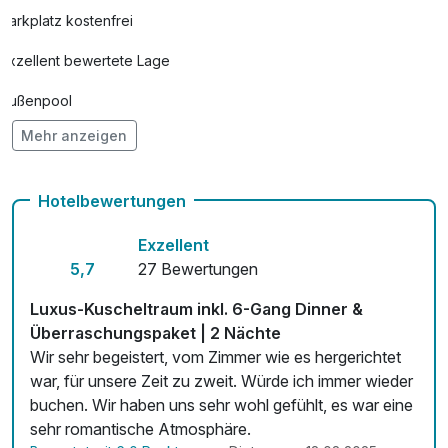
Parkplatz kostenfrei
Exzellent bewertete Lage
Außenpool
Mehr anzeigen
Vielseitiger Wellnessbereich
Hunde im Hotel erlaubt
Hotelbewertungen
Auch vegetarische Speisen
Exzellent
Fahrradverleih
5,7
27 Bewertungen
Fitnessgeräte stehen bereit
Luxus-Kuscheltraum inkl. 6-Gang Dinner &
Überraschungspaket | 2 Nächte
Kostenloses W-LAN
Wir sehr begeistert, vom Zimmer wie es hergerichtet
war, für unsere Zeit zu zweit. Würde ich immer wieder
Zimmerservice verfügbar
buchen. Wir haben uns sehr wohl gefühlt, es war eine
Mit Hotelbar
sehr romantische Atmosphäre.