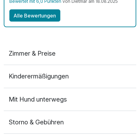
Bewertet mit 6,0 Punkten
von Dietmar am 18.08.2025
Alle Bewertungen
Zimmer & Preise
Doppelzimmer Deluxe
Kinderermäßigungen
2 Erwachsene und 1 Kind
Mit Hund unterwegs
Storno & Gebühren