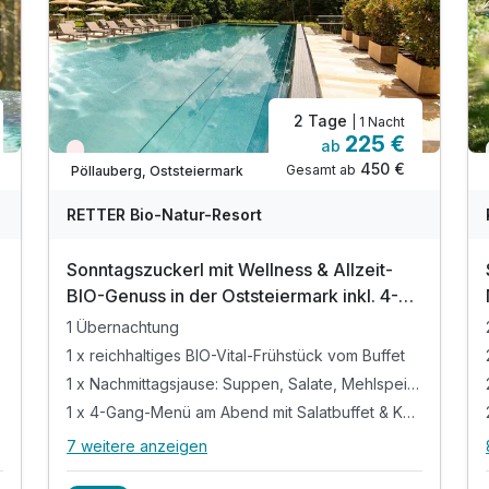
2 Tage
| 1 Nacht
225 €
ab
Wieder frei ab September
450 €
Gesamt ab
Pöllauberg, Oststeiermark
RETTER Bio-Natur-Resort
Sonntagszuckerl mit Wellness & Allzeit-
BIO-Genuss in der Oststeiermark inkl. 4-
Gang Menü | 1 Nacht
1 Übernachtung
1 x reichhaltiges BIO-Vital-Frühstück vom Buffet
1 x Nachmittagsjause: Suppen, Salate, Mehlspeisen
1 x 4-Gang-Menü am Abend mit Salatbuffet & Käse
7 weitere anzeigen
Alle Inklusivleistungen
11 enthalten