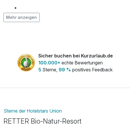
Klassische Massage
80,00 €
Mehr anzeigen
pro Aufenthalt (60 Minuten)
Late check out
54,00 €
pro Zimmer
Parkhaus/Tiefgarage
9,00 €
Sicher buchen bei Kurzurlaub.de
pro Tag (1 Tag/e)
100.000+
echte Bewertungen
5
Sterne,
99 %
positives Feedback
Sterne der Hotelstars Union
RETTER Bio-Natur-Resort