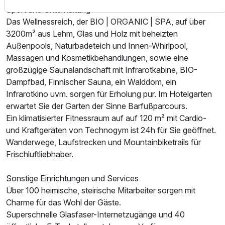
Sport und Unterhaltung
Das Wellnessreich, der BIO | ORGANIC | SPA, auf über
3200m² aus Lehm, Glas und Holz mit beheizten
Außenpools, Naturbadeteich und Innen-Whirlpool,
Massagen und Kosmetikbehandlungen, sowie eine
großzügige Saunalandschaft mit Infrarotkabine, BIO-
Dampfbad, Finnischer Sauna, ein Walddom, ein
Infrarotkino uvm. sorgen für Erholung pur. Im Hotelgarten
erwartet Sie der Garten der Sinne Barfußparcours.
Ein klimatisierter Fitnessraum auf auf 120 m² mit Cardio-
und Kraftgeräten von Technogym ist 24h für Sie geöffnet.
Wanderwege, Laufstrecken und Mountainbiketrails für
Frischluftliebhaber.
Sonstige Einrichtungen und Services
Über 100 heimische, steirische Mitarbeiter sorgen mit
Charme für das Wohl der Gäste.
Superschnelle Glasfaser-Internetzugänge und 40