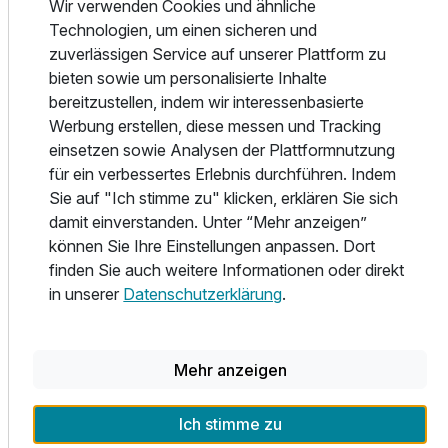
Wir verwenden Cookies und ähnliche
Naturpark Pöllauer Tal bezogen werden. Fleisch ist für die
Technologien, um einen sicheren und
Familie Retter etwas ganz Besonderes und kein
zuverlässigen Service auf unserer Plattform zu
Massenprodukt. Aus Überzeugung werden nur im Freiland
bieten sowie um personalisierte Inhalte
gehaltene BIO-Tiere wertschätzend im Ganzen verarbeitet.
bereitzustellen, indem wir interessenbasierte
Allergiker und Veganer finden eine feine Auswahl. Ein
Werbung erstellen, diese messen und Tracking
eigenes à la carte-Restaurant steht den Gästen zur
einsetzen sowie Analysen der Plattformnutzung
Verfügung. Halbpensionsgäste erwartet das Allzeit-BIO-
für ein verbessertes Erlebnis durchführen. Indem
Genuss-Buffet von 14-16 Uhr mit Säften, Suppen, Salaten
Sie auf "Ich stimme zu" klicken, erklären Sie sich
und Mehlspeisen. Abends wird ein 4-Gang-Menü mit
damit einverstanden. Unter “Mehr anzeigen”
Salatbuffet und mehreren Wahlmöglichkeiten beim
können Sie Ihre Einstellungen anpassen. Dort
Hauptgericht geboten.
finden Sie auch weitere Informationen oder direkt
Das BIO-Vital-Frühstücksbuffet mit Saftpressecke,
in unserer
Datenschutzerklärung
.
Brotladen, BIO-Müslis und frisch gekochten Eiergerichten
sorgt für einen gesunden Tagesbeginn.
Die Restaurants Apfel, Quitte, Birne, Kastanie und
Mehr anzeigen
Hagebutte bieten gemütliche Nischen und Feierstuben.
Von Frühling bis Herbst ist die überdachte Weitblickterrasse
ein herrlicher Platz für Frühstück, Mittag- und Abendessen.
Ich stimme zu