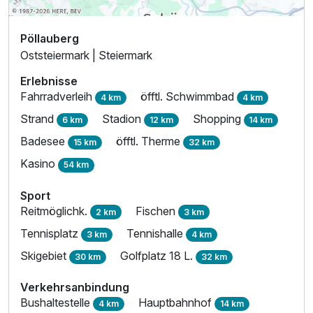
Pöllauberg
Oststeiermark | Steiermark
Erlebnisse
Fahrradverleih
öfftl. Schwimmbad
4 km
4 km
Strand
Stadion
Shopping
6 km
12 km
14 km
Badesee
öfftl. Therme
15 km
32 km
Kasino
54 km
Sport
Reitmöglichk.
Fischen
2 km
3 km
Tennisplatz
Tennishalle
3 km
4 km
Skigebiet
Golfplatz 18 L.
30 km
32 km
Verkehrsanbindung
Bushaltestelle
Hauptbahnhof
4 km
14 km