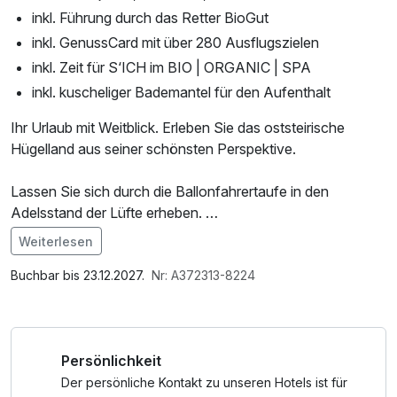
inkl. Führung durch das Retter BioGut
inkl. GenussCard mit über 280 Ausflugszielen
inkl. Zeit für S‘ICH im BIO | ORGANIC | SPA
inkl. kuscheliger Bademantel für den Aufenthalt
Ihr Urlaub mit Weitblick. Erleben Sie das oststeirische
Hügelland aus seiner schönsten Perspektive.
Lassen Sie sich durch die Ballonfahrertaufe in den
Adelsstand der Lüfte erheben.
Zu ebner Erde werden Sie mit den besten regionalen Bio-
Weiterlesen
Schmankerln verwöhnt, die Sie im Bio-Restaurant oder auf
Im Angebot enthalten
der Weitblickterrasse genießen können. Entspannen Sie im
1 x Welcome Drink, 1 Flasche Mineralwasser,
Buchbar bis 23.12.2027.
Nr: A372313-8224
BIO | ORGANIC | SPA und erleben Sie steirische
Saunabenutzung, Saunatuch, Leihbademantel, Parkplatz, 1
Gastfreundschaft vom Feinsten.
x kleines Abschiedsgeschenk, Nutzung des
Fitnessbereichs, Nutzung des Wellnessbereichs, W-LAN
Persönlichkeit
In der Oststeiermark gibt es eine lange Tradition des
Nutzung / Internetnutzung, kostenfreier Kaffee/Tee im
Ballonfahrens.
Zimmer, Tageszeitung, ganztägige Nutzung
Der persönliche Kontakt zu unseren Hotels ist für