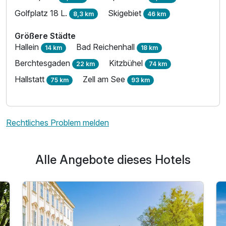
Golfplatz 18 L.
Skigebiet
8,3 km
46 km
Größere Städte
Hallein
Bad Reichenhall
14 km
18 km
Berchtesgaden
Kitzbühel
22 km
74 km
Hallstatt
Zell am See
75 km
93 km
Rechtliches Problem melden
Alle Angebote dieses Hotels