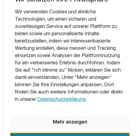
wichtigen Dinge im Leben: Einen duftenden Kaffee, ein
Wir verwenden Cookies und ähnliche
frisches Gebäck, verschiedene Marmeladen, … oder doch
Technologien, um einen sicheren und
lieber ein weiches Ei? Starten Sie mit unserem
zuverlässigen Service auf unserer Plattform zu
ausgewogenen und reichhaltigen Frühstückbuffet in einen
bieten sowie um personalisierte Inhalte
Urlaubstag ganz nach Ihrem Geschmack. Ein guter Tag
bereitzustellen, indem wir interessenbasierte
beginnt einfach mit dem besseren Frühstück.
Ausstattung
Werbung erstellen, diese messen und Tracking
einsetzen sowie Analysen der Plattformnutzung
Der Entspannungsfaktor wird in hektischen Zeiten immer
für ein verbessertes Erlebnis durchführen. Indem
Zusatznächte
wichtiger. Gäste, die den Erholungswert im Hotel Bloberger
Sie auf "Ich stimme zu" klicken, erklären Sie sich
Hof und seine Umgebung zu schätzen wissen, beflügeln
damit einverstanden. Unter “Mehr anzeigen”
uns.
Für 3 Tage
210,00 €
p.P. ab
können Sie Ihre Einstellungen anpassen. Dort
finden Sie auch weitere Informationen oder direkt
Ein Stadturlaub in Salzburg ist geprägt von spannenden
in unserer
Datenschutzerklärung
.
Tagen voller Eindrücke und Ausblicken. Umso angenehmer
ist es, die gesammelten Informationen in aller Ruhe, in der
Natur zu verarbeiten, zu überdenken und auch einmal
Mehr anzeigen
abzuschalten und zu entspannen. Unser Hotel Pension
Blobergerhof liegt nur wenige Minuten mit dem Bus oder