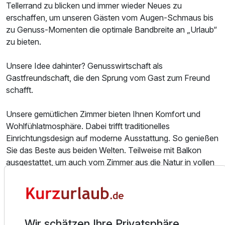
Tellerrand zu blicken und immer wieder Neues zu
erschaffen, um unseren Gästen vom Augen-Schmaus bis
Zusatznächte
zu Genuss-Momenten die optimale Bandbreite an „Urlaub“
zu bieten.
Für 3 Tage
180,00 €
p.P. ab
Unsere Idee dahinter? Genusswirtschaft als
Gastfreundschaft, die den Sprung vom Gast zum Freund
schafft.
Juniorsuite/n
Unsere gemütlichen Zimmer bieten Ihnen Komfort und
2 Erwachsene
Wohlfühlatmosphäre. Dabei trifft traditionelles
Einrichtungsdesign auf moderne Ausstattung. So genießen
Sie das Beste aus beiden Welten. Teilweise mit Balkon
ausgestattet, um auch vom Zimmer aus die Natur in vollen
Zügen genießen zu können.
Wir denken an gestern und sind neugierig auf morgen, und
wenn wir nicht aufpassen, verpassen wir das Kostbarste im
Wir schätzen Ihre Privatsphäre
Leben, das jetzt. Darum nehmen wir uns Zeit für die wirklich