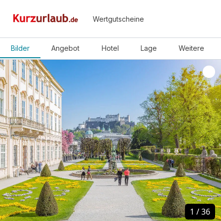
Wertgutscheine
Bilder
Angebot
Hotel
Lage
Weitere
1
1
/
/
36
36