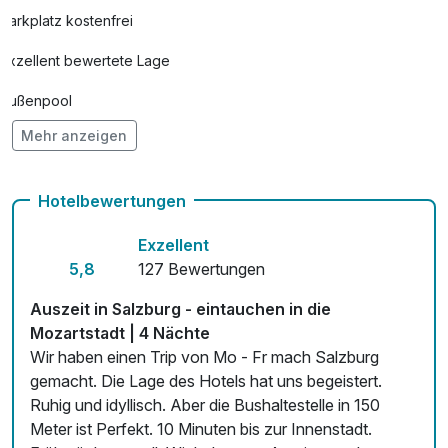
Parkplatz kostenfrei
Exzellent bewertete Lage
Außenpool
Mehr anzeigen
Hunde im Hotel nicht erlaubt
kostenfreie Leihfahrräder
Hotelbewertungen
Kostenloses W-LAN
Exzellent
5,8
127 Bewertungen
Auszeit in Salzburg - eintauchen in die
Mozartstadt | 4 Nächte
Wir haben einen Trip von Mo - Fr mach Salzburg
gemacht. Die Lage des Hotels hat uns begeistert.
Ruhig und idyllisch. Aber die Bushaltestelle in 150
Meter ist Perfekt. 10 Minuten bis zur Innenstadt.