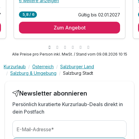
6 weitere anzeigen
Alle Inklusivleistungen
10 enthalten
7
Gültig bis 02.01.2027
5,8 / 6
1 Übernachtung
Zum Angebot
1 x ausgewogenes & reichhaltiges Frühstück
inkl. Verleih von Fahrräder (Aufpreis E-Bike)
inkl. Nespresso-Maschine (Kapseln extra)
inkl. Parkplatz & W-LAN Nutzung
Alle Preise pro Person inkl. MwSt. / Stand vom 09.08.2026 10:15
Tipp: early check-in nach Verfügbarkeit
Kurzurlaub
Österreich
Salzburger Land
Tipp: late check-out nach Verfügbarkeit
Salzburg & Umgebung
Salzburg Stadt
Tipp: Schloss Hellbrunn
Tipp: Schloss Mirabell
Tipp: Festung Hohensalzburg
Newsletter abonnieren
Persönlich kuratierte Kurzurlaub-Deals direkt in
dein Postfach
E-Mail-Adresse*