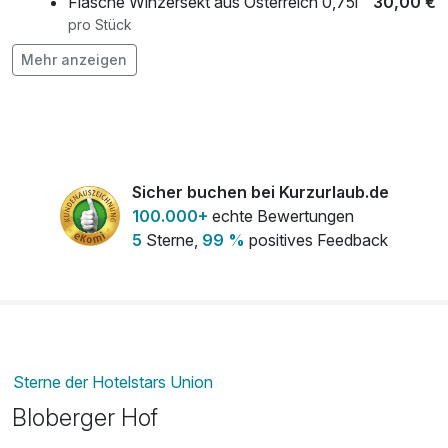
Flasche Winzersekt aus Österreich 0,75l
30,00 €
pro Stück
Mehr anzeigen
frischer Strauß Blumen auf dem Zimmer
40,00 €
pro Stück
Sicher buchen bei Kurzurlaub.de
100.000+
echte Bewertungen
5
Sterne,
99 %
positives Feedback
Sterne der Hotelstars Union
Bloberger Hof