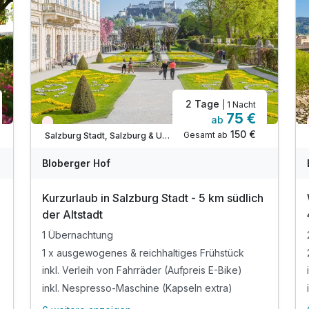
2 Tage
| 1 Nacht
75 €
ab
Wieder frei ab September
150 €
Gesamt ab
Salzburg Stadt, Salzburg & Umgebung
Bloberger Hof
Kurzurlaub in Salzburg Stadt - 5 km südlich
der Altstadt
1 Übernachtung
1 x ausgewogenes & reichhaltiges Frühstück
inkl. Verleih von Fahrräder (Aufpreis E-Bike)
inkl. Nespresso-Maschine (Kapseln extra)