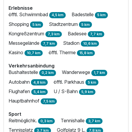
Erlebnisse
öfftl. Schwimmbad
Badestelle
4,5 km
5 km
Shopping
Stadtzentrum
5 km
5 km
Kongreßzentrum
Badesee
7,3 km
7,7 km
Messegelände
Stadion
7,7 km
10,6 km
Kasino
öfftl. Therme
10,7 km
15,8 km
Verkehrsanbindung
Bushaltestelle
Wanderwege
0,2 km
1,7 km
Autobahn
öfftl. Parkhaus
4,8 km
5 km
Flughafen
U / S-Bahn
5,4 km
5,9 km
Hauptbahnhof
7,5 km
Sport
Reitmöglichk.
Tennishalle
0,3 km
3,7 km
Tennisplatz
Golfplatz 9 L.
3,7 km
7,8 km