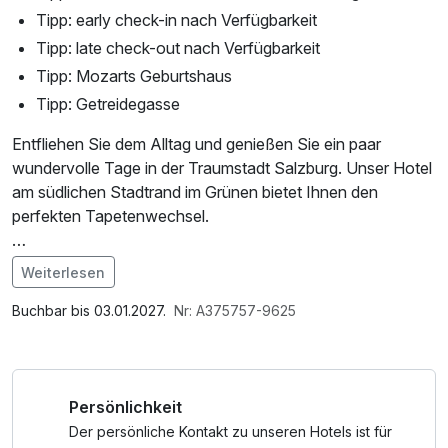
Tipp: early check-in nach Verfügbarkeit
Tipp: late check-out nach Verfügbarkeit
Tipp: Mozarts Geburtshaus
Tipp: Getreidegasse
Entfliehen Sie dem Alltag und genießen Sie ein paar
wundervolle Tage in der Traumstadt Salzburg. Unser Hotel
am südlichen Stadtrand im Grünen bietet Ihnen den
perfekten Tapetenwechsel.
Wir verwöhnen Sie vom modern-traditionell
Weiterlesen
geschmackvollen Zimmer, über ein reichhaltiges
Im Angebot enthalten
Frühstücksbuffet bis hin zum gemütlichen Abendessen in
Parkplatz, W-LAN Nutzung / Internetnutzung
Buchbar bis 03.01.2027.
Nr: A375757-9625
unserem Restaurant.
In die Altstadt gelangen Sie mit dem Auto in etwa 10min
Persönlichkeit
oder ganz unkompliziert mit dem öffentlich Bus (Busstation
120m vom Hotel entfernt). Dort erwartet Sie neben
Der persönliche Kontakt zu unseren Hotels ist für