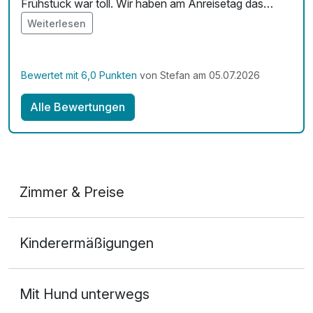
Frühstück war toll. Wir haben am Anreisetag das
Abendessen genutzt, es war sehr lecker. Sonst wären
Weiterlesen
wir auswärtig essen um mehr zu sehen/ erleben. Für
uns eine gelungene Auszeit. Gerne wieder.
Bewertet mit 6,0 Punkten
von Stefan am 05.07.2026
Alle Bewertungen
Zimmer & Preise
Doppelzimmer Standard
Kinderermäßigungen
2 Erwachsene und 1 Kind
Mit Hund unterwegs