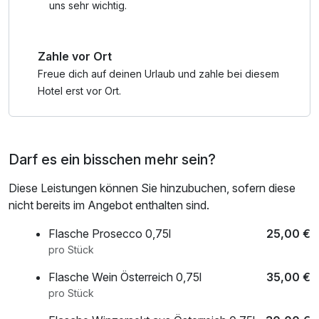
Kulturhighlights rund um Mozart mit diversen Austellungen
uns sehr wichtig.
und Veranstaltungen auch viel Tradition und interessante
Sehenswürdigkeiten. Zahlreiche Ausflugsziele wie das
Zahle vor Ort
Salzkammergut, die Burg Hohenwerfen oder verschiedene
Wandergebiete, zum Beispiel die Postalm, St. Koloman
Freue dich auf deinen Urlaub und zahle bei diesem
oder Werfenweng, erreichen Sie in ungefähr 30
Hotel erst vor Ort.
Autominuten.
*In unserer Menükarte befinden sich typisch
Darf es ein bisschen mehr sein?
österreichische Speisen. Vegetarische Speisen vorhanden,
KIENE Vegane Speisen.
Diese Leistungen können Sie hinzubuchen, sofern diese
nicht bereits im Angebot enthalten sind.
Flasche Prosecco 0,75l
25,00 €
pro Stück
Flasche Wein Österreich 0,75l
35,00 €
pro Stück