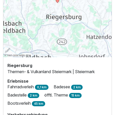
Riegersburg
Thermen- & Vulkanland Steiermark | Steiermark
Erlebnisse
Fahrradverleih
Badesee
0,1 km
2 km
Badestelle
öfftl. Therme
2 km
15 km
Bootsverleih
45 km
Verkehrsanbindung