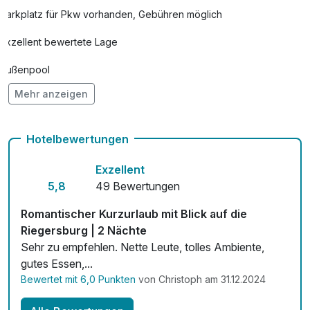
Parkplatz für Pkw vorhanden, Gebühren möglich
Exzellent bewertete Lage
Außenpool
Mehr anzeigen
Vielseitiger Wellnessbereich
Hunde im Hotel nicht erlaubt
Hotelbewertungen
Auch vegetarische Speisen
Exzellent
Fahrradverleih
5,8
49 Bewertungen
Kostenloses W-LAN
Romantischer Kurzurlaub mit Blick auf die
Riegersburg | 2 Nächte
Zimmerservice verfügbar
Sehr zu empfehlen. Nette Leute, tolles Ambiente,
gutes Essen,...
Mit Hotelbar
Bewertet mit 6,0 Punkten
von Christoph am 31.12.2024