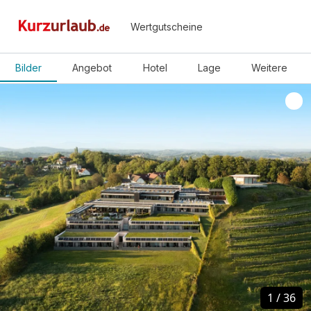
Wertgutscheine
Bilder
Angebot
Hotel
Lage
Weitere
1
1
/
/
36
36