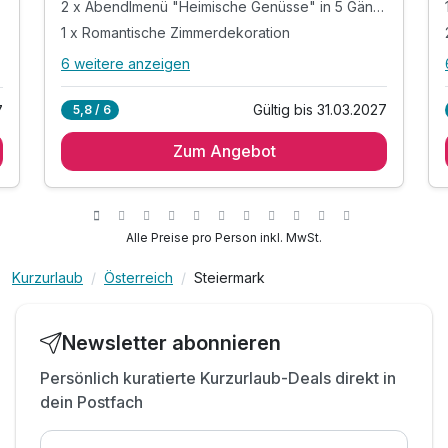
2 x Abendlmenü "Heimische Genüsse" in 5 Gängen
1 x Romantische Zimmerdekoration
swelt
6 weitere anzeigen
Alle Inklusivleistungen
10 enthalten
Gültig bis 31.03.2027
5,8 / 6
7
2 Übernachtungen
Zum Angebot
2 x reichhaltiges Genießerfrühstück
2 x Abendlmenü "Heimische Genüsse" in 5
Gängen
1 x Romantische Zimmerdekoration
Alle Preise pro Person inkl. MwSt.
1 x Selbstgemachte Pralinen am Zimmer
1 x Flasche himmlische Vulkanperle am Zimmer
Kurzurlaub
Österreich
Steiermark
inkl. Willkommensgruß
inkl. Finnische Sauna & Dampfbad
Newsletter abonnieren
inkl. beheizter Außenpool & Panorama-
Liegeterrasse
Persönlich kuratierte Kurzurlaub-Deals direkt in
dein Postfach
inkl. Genieß-Bar mit Obst, Säften und einer
Lounge