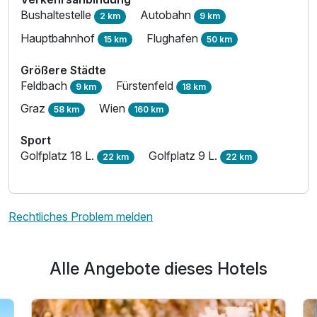
Bushaltestelle
Autobahn
2 km
9 km
Hauptbahnhof
Flughafen
15 km
50 km
Größere Städte
Feldbach
Fürstenfeld
9 km
18 km
Graz
Wien
58 km
160 km
Sport
Golfplatz 18 L.
Golfplatz 9 L.
22 km
22 km
Rechtliches Problem melden
Alle Angebote dieses Hotels