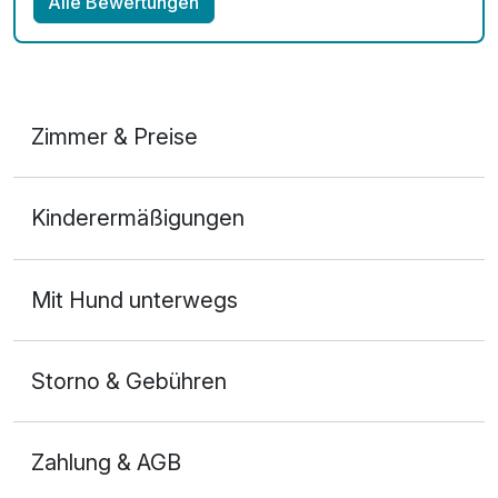
Alle Bewertungen
Zimmer & Preise
Doppelzimmer Panorama
Kinderermäßigungen
2 Erwachsene und 1 Kind
Mit Hund unterwegs
Storno & Gebühren
Zahlung & AGB