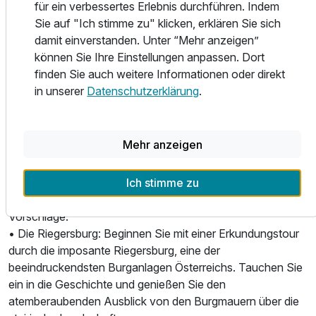
für ein verbessertes Erlebnis durchführen. Indem
entspannen Sie einfach in unserem Wellnessbereich und
Sie auf "Ich stimme zu" klicken, erklären Sie sich
lassen Sie sich bei einer wohltuenden Massage
damit einverstanden. Unter “Mehr anzeigen”
verwöhnen.
können Sie Ihre Einstellungen anpassen. Dort
finden Sie auch weitere Informationen oder direkt
Ob Sie einen romantischen Kurzurlaub zu zweit oder einen
in unserer
Datenschutzerklärung
.
erholsamen Familienurlaub in inspirierender Atmosphäre
planen - im Genusshotel Riegersburg erleben Sie
unvergessliche Momente und werden von unserer
Mehr anzeigen
herzlichen Gastfreundschaft verwöhnt.
Die Region um die Riegersburg bietet eine Fülle
anspannenden Ausflugsmöglichkeiten für Naturfreunde,
Ich stimme zu
Kulturinteressierte und Genießer. Hier sind einige
Vorschläge:
• Die Riegersburg: Beginnen Sie mit einer Erkundungstour
durch die imposante Riegersburg, eine der
beeindruckendsten Burganlagen Österreichs. Tauchen Sie
ein in die Geschichte und genießen Sie den
atemberaubenden Ausblick von den Burgmauern über die