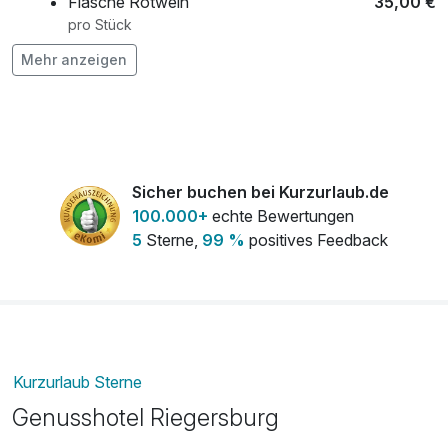
Flasche Rotwein
35,00 €
pro Stück
Mehr anzeigen
Flasche Sekt
38,00 €
pro Stück
Frühstück aufs Zimmer
8,00 €
pro Person
Late check out
40,00 €
Sicher buchen bei Kurzurlaub.de
pro Zimmer
100.000+
echte Bewertungen
5
Sterne,
99 %
positives Feedback
Romantisch dekoriertes Zimmer
7,00 €
pro Zimmer (0 )
Strauß rote Rosen
55,00 €
pro Stück
Kurzurlaub Sterne
Wanderrucksack
45,00 €
Genusshotel Riegersburg
pro Stück