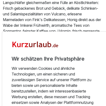
Langschläfer gleichermaßen eine Fülle an Köstlichkeiten:
Frisch gebackenes Brot und Gebäck, delikate Schinken-
und Salamispezialitäten von Vulcano, erlesene
Marmeladen von Fink's Delikatessen, Honig direkt aus der
Wabe der Imkerei Frühwirth, aromatische Tees von
Sonnentor, feinster Kaffee von J.Hornig, frisch gepresste
Fruchtsäfte, cremiger Grießbrei, eine Vielzahl an Müsli- und
Flockenvariationen und vieles mehr erwarten Sie täglich.
Unser Küchenteam zaubert für Sie kulinarische
Meisterwerke aus regionalen Zutaten und verführt Ihre
Wir schätzen Ihre Privatsphäre
Sinne mit raffinierten Geschmackskombinationen.
Genießen Sie exquisite Speisen in unserem gemütlichen
Wir verwenden Cookies und ähnliche
Restaurant oder lassen Sie sich auf unserer Terrasse von
Technologien, um einen sicheren und
der Sonne verwöhnen, während Sie den Panoramablick
zuverlässigen Service auf unserer Plattform zu
auf die umliegende Landschaft genießen.
bieten sowie um personalisierte Inhalte
bereitzustellen, indem wir interessenbasierte
Entdecken Sie die vielfältigen Freizeitmöglichkeiten in der
Werbung erstellen, diese messen und Tracking
Umgebung, von Wanderungen durch die Weinberge bis hin
einsetzen sowie Analysen der Plattformnutzung
zu Besichtigungen historischer Sehenswürdigkeiten. Oder