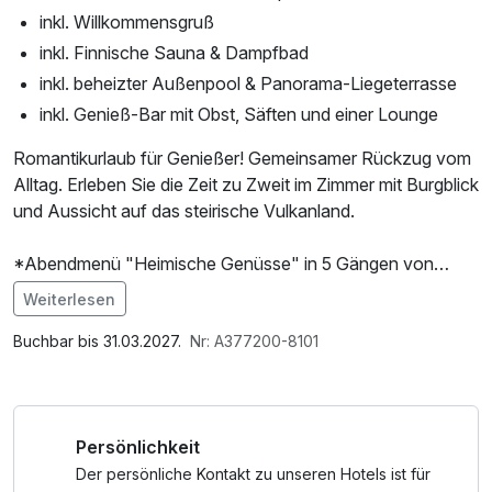
inkl. Willkommensgruß
inkl. Finnische Sauna & Dampfbad
inkl. beheizter Außenpool & Panorama-Liegeterrasse
inkl. Genieß-Bar mit Obst, Säften und einer Lounge
Romantikurlaub für Genießer! Gemeinsamer Rückzug vom
Alltag. Erleben Sie die Zeit zu Zweit im Zimmer mit Burgblick
und Aussicht auf das steirische Vulkanland.
*Abendmenü "Heimische Genüsse" in 5 Gängen von
Montag bis Samstag, Sonntags hat unser Restaurant
Weiterlesen
geschlossen
Im Angebot enthalten
Nutzung des Wellnessbereichs, W-LAN Nutzung /
Buchbar bis 31.03.2027.
Nr: A377200-8101
Internetnutzung
Persönlichkeit
Der persönliche Kontakt zu unseren Hotels ist für