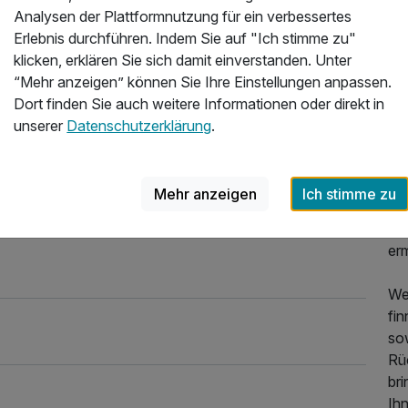
Analysen der Plattformnutzung für ein verbessertes
Er
Erlebnis durchführen. Indem Sie auf "Ich stimme zu"
fam
klicken, erklären Sie sich damit einverstanden. Unter
Füg
“Mehr anzeigen” können Sie Ihre Einstellungen anpassen.
Ih
Dort finden Sie auch weitere Informationen oder direkt in
Tir
unserer
Datenschutzerklärung
.
de
Di
hö
Mehr anzeigen
Ich stimme zu
be
Auf
er
We
fi
so
Rü
bri
Ih