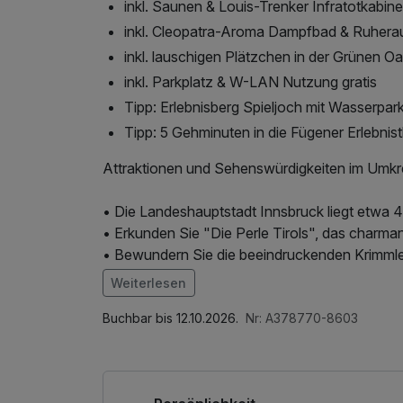
inkl. Saunen & Louis-Trenker Infratotkabine
inkl. Cleopatra-Aroma Dampfbad & Ruher
inkl. lauschigen Plätzchen in der Grünen O
inkl. Parkplatz & W-LAN Nutzung gratis
Tipp: Erlebnisberg Spieljoch mit Wasserpar
Tipp: 5 Gehminuten in die Fügener Erlebnis
Attraktionen und Sehenswürdigkeiten im Umkre
• Die Landeshauptstadt Innsbruck liegt etwa 4
• Erkunden Sie "Die Perle Tirols", das charma
• Bewundern Sie die beeindruckenden Krimmle
• Besuchen Sie die Glasstadt Rattenberg.
Weiterlesen
• Unternehmen Sie eine Dampferrundfahrt au
Im Angebot enthalten
erkunden Sie die Speicher-Stauseen.
Saunabenutzung, Saunatuch, Parkplatz, Nutz
Buchbar bis 12.10.2026.
Nr: A378770-8603
• Erleben Sie den Hintertuxer Gletscher.
Internetnutzung, Tageszeitung, Shuttleservi
• Steigen Sie in den Zillertalbahn-Dampfzug e
bequem in die malerische Bergwelt zu gelange