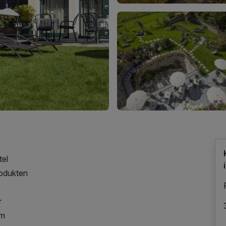
tel
rodukten
r
um