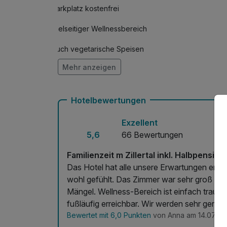
Parkplatz kostenfrei
Vielseitiger Wellnessbereich
Auch vegetarische Speisen
Mehr anzeigen
Mit Hotelbar
Hotelbewertungen
Exzellent
5,6
66 Bewertungen
Familienzeit m Zillertal inkl. Halbpension
Das Hotel hat alle unsere Erwartungen erfüll
wohl gefühlt. Das Zimmer war sehr groß un
Mängel. Wellness-Bereich ist einfach traumha
fußläufig erreichbar. Wir werden sehr gern
Bewertet mit 6,0 Punkten
von Anna am 14.07.20