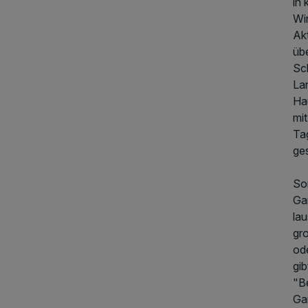
in 
Win
Ak
üb
Sc
La
Ha
mi
Ta
ges
So
Gar
lau
gro
ode
gib
"B
Ga