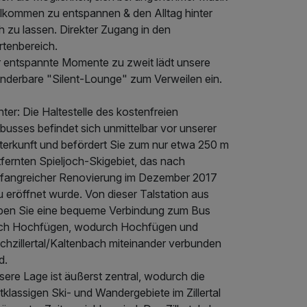
llkommen zu entspannen & den Alltag hinter
h zu lassen. Direkter Zugang in den
rtenbereich.
r entspannte Momente zu zweit lädt unsere
nderbare "Silent-Lounge" zum Verweilen ein.
ter: Die Haltestelle des kostenfreien
busses befindet sich unmittelbar vor unserer
terkunft und befördert Sie zum nur etwa 250 m
fernten Spieljoch-Skigebiet, das nach
fangreicher Renovierung im Dezember 2017
 eröffnet wurde. Von dieser Talstation aus
ben Sie eine bequeme Verbindung zum Bus
ch Hochfügen, wodurch Hochfügen und
chzillertal/Kaltenbach miteinander verbunden
d.
ere Lage ist äußerst zentral, wodurch die
tklassigen Ski- und Wandergebiete im Zillertal