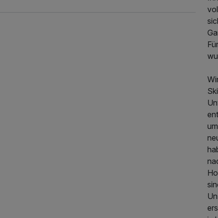
vo
sic
Ga
Fü
wu
Win
Ski
Un
ent
um
224,00 €
p.P. ab
neu
ha
na
Ho
sin
Uns
ers