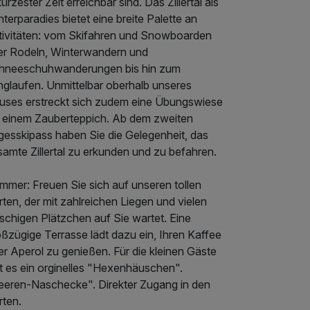
kürzester Zeit erreichbar sind. Das Zillertal als
terparadies bietet eine breite Palette an
tivitäten: vom Skifahren und Snowboarden
er Rodeln, Winterwandern und
hneeschuhwanderungen bis hin zum
nglaufen. Unmittelbar oberhalb unseres
uses erstreckt sich zudem eine Übungswiese
t einem Zauberteppich. Ab dem zweiten
gesskipass haben Sie die Gelegenheit, das
amte Zillertal zu erkunden und zu befahren.
mmer: Freuen Sie sich auf unseren tollen
ten, der mit zahlreichen Liegen und vielen
schigen Plätzchen auf Sie wartet. Eine
ßzügige Terrasse lädt dazu ein, Ihren Kaffee
r Aperol zu genießen. Für die kleinen Gäste
t es ein orginelles "Hexenhäuschen".
eeren-Naschecke". Direkter Zugang in den
rten.