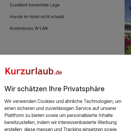
Exzellent bewertete Lage
Hunde im Hotel nicht erlaubt
Kostenloses W-LAN
Üb
Wir schätzen Ihre Privatsphäre
 | 6 Tage
t.Das Personal ist sehr freundlich. Wir haben uns sehr
Un
Wir verwenden Cookies und ähnliche Technologien, um
d mit Liebe und Geschmack ausgestattet.Es gab keine
Wal
einen sicheren und zuverlässigen Service auf unserer
ft.Spieljochbahn,Zillertalbahn, Therme sind alle
für
Plattform zu bieten sowie um personalisierte Inhalte
e wieder kommen.
Auc
bereitzustellen, indem wir interessenbasierte Werbung
26
er
erstellen, diese messen und Tracking einsetzen sowie