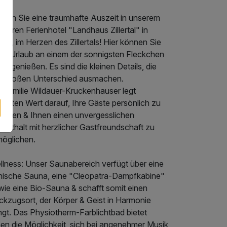
leben Sie eine traumhafte Auszeit in unserem
iliären Ferienhotel "Landhaus Zillertal" in
en, im Herzen des Zillertals! Hier können Sie
ren Urlaub an einem der sonnigsten Fleckchen
ols genießen. Es sind die kleinen Details, die
n großen Unterschied ausmachen.
e Familie Wildauer-Kruckenhauser legt
chsten Wert darauf, Ihre Gäste persönlich zu
treuen & Ihnen einen unvergesslichen
enthalt mit herzlicher Gastfreundschaft zu
möglichen.
llness: Unser Saunabereich verfügt über eine
nnische Sauna, eine "Cleopatra-Dampfkabine"
wie eine Bio-Sauna & schafft somit einen
ckzugsort, der Körper & Geist in Harmonie
ngt. Das Physiotherm-Farblichtbad bietet
nen die Möglichkeit, sich bei angenehmer Musik