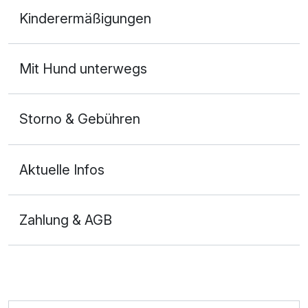
Doppelzimmer A
Kinderermäßigungen
2 Erwachsene
Ausstattung
Mit Hund unterwegs
Zusatznächte
Storno & Gebühren
Für 4 Tage
114,90 €
p.P. ab
Aktuelle Infos
Zahlung & AGB
Doppelzimmer B
2 Erwachsene und 1 Kind
Ausstattung