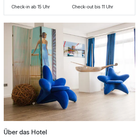
Zusatznächte
Check-in ab 15 Uhr
Check-out bis 11 Uhr
Für 4 Tage
114,90 €
p.P. ab
Einzelzimmer
1 Erwachsenen
Ausstattung
Zusatznächte
Für 4 Tage
198,90 €
p.P. ab
Über das Hotel