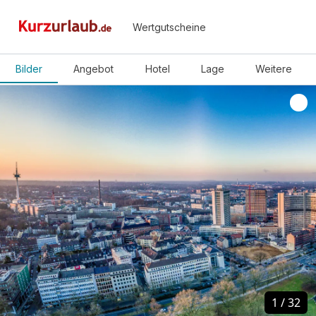
Wertgutscheine
Bilder
Angebot
Hotel
Lage
Weitere
1
1
/
/
32
32