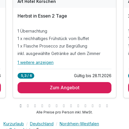
Art Hotel Körschen
Herbst in Essen 2 Tage
1 Übernachtung
1 x reichhaltiges Frühstück vom Buffet
1 x Flasche Prosecco zur Begrüßung
inkl. ausgewählte Getränke auf dem Zimmer
1 weitere anzeigen
Alle Inklusivleistungen
5 enthalten
6
Gültig bis 28.11.2026
5,3 / 6
1 Übernachtung
Zum Angebot
1 x reichhaltiges Frühstück vom Buffet
1 x Flasche Prosecco zur Begrüßung
inkl. ausgewählte Getränke auf dem Zimmer
inkl. WLAN im gesamten Hotel
Alle Preise pro Person inkl. MwSt.
Kurzurlaub
Deutschland
Nordrhein-Westfalen