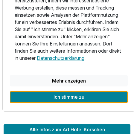
bereitzustellen, indem wir interessenbasierte
Starten Sie den Tag mit einem großen und liebevoll
Werbung erstellen, diese messen und Tracking
arrangiertem Frühstücksbuffet.
einsetzen sowie Analysen der Plattformnutzung
Wir servieren frischen Kaffee, Cappuccino, eine große
für ein verbessertes Erlebnis durchführen. Indem
Auswahl an Teesorten soviel Sie mögen.
Sie auf "Ich stimme zu" klicken, erklären Sie sich
Neben einer Auswahl an frischen Brötchen und Broten,
damit einverstanden. Unter “Mehr anzeigen”
finden Sie eine sehr große Auswahl an Konfitüren, Honig,
können Sie Ihre Einstellungen anpassen. Dort
diversen Käse- und frischen Wurst- und Schinkensorten.
finden Sie auch weitere Informationen oder direkt
Frischer Lachs, verschiedene Antipasti und eine riesige
in unserer
Datenschutzerklärung
.
Auswahl an Cerealien, Müsli, Fruchtjoghurts, Quark und
herrlich frischem Obst.
Säfte und Smoothies runden unser Angebot ab.
Mehr anzeigen
Kommen und sehen Sie, lernen Sie uns kennen.
Ich stimme zu
Wir sind mitten in Essen !
Alle Infos zum Art Hotel Körschen