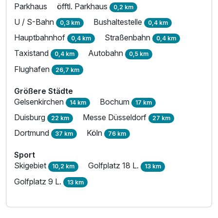
Parkhaus
öfftl. Parkhaus
0,2 km
U / S-Bahn
Bushaltestelle
0,3 km
0,4 km
Hauptbahnhof
Straßenbahn
0,4 km
0,4 km
Taxistand
Autobahn
0,4 km
0,5 km
Flughafen
26,7 km
Größere Städte
Gelsenkirchen
Bochum
14 km
17 km
Duisburg
Messe Düsseldorf
22 km
27 km
Dortmund
Köln
37 km
76 km
Sport
Skigebiet
Golfplatz 18 L.
10,2 km
13 km
Golfplatz 9 L.
13 km