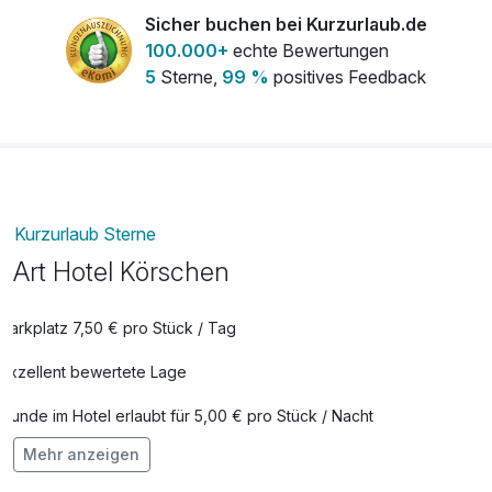
Sicher buchen bei Kurzurlaub.de
KombiTicket Legoland + SeaLife - Kinder
25,00 €
100.000+
echte Bewertungen
3-17 Jahre
5
Sterne,
99 %
positives Feedback
pro Person (1 Tag/e)
Ticket fürs Legoland - Kinder 3-17 Jahre
19,00 €
pro Person (1 Tag/e)
Ticket fürs SeaLife - Kinder 3-17 Jahre
19,00 €
pro Person (1 Tag/e)
Kurzurlaub Sterne
Art Hotel Körschen
Parkplatz 7,50 € pro Stück / Tag
Exzellent bewertete Lage
Hunde im Hotel erlaubt für 5,00 € pro Stück / Nacht
Mehr anzeigen
Fahrradverleih für 7,50 € pro Stück / Tag