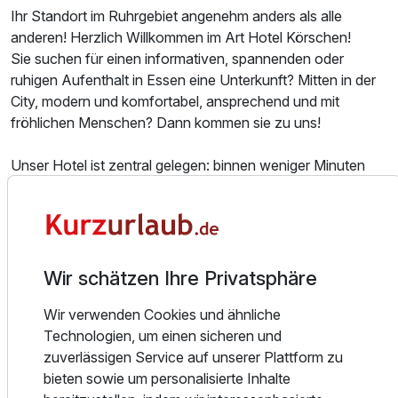
Ihr Standort im Ruhrgebiet angenehm anders als alle
anderen! Herzlich Willkommen im Art Hotel Körschen!
Sie suchen für einen informativen, spannenden oder
ruhigen Aufenthalt in Essen eine Unterkunft? Mitten in der
City, modern und komfortabel, ansprechend und mit
fröhlichen Menschen? Dann kommen sie zu uns!
Unser Hotel ist zentral gelegen: binnen weniger Minuten
erreichen Sie zu Fuß die Innenstadt mit Geschäften und
Restaurants: Zum Einkaufszentrum Limbecker Platz sind
es 500 Meter und zum Bahnhof 400m.
Alle Zimmer sind modern, individuell und ausgefallen
eingerichtet und dekoriert: Beatles, New York, Harley
Wir schätzen Ihre Privatsphäre
Davidson, Italien und Schuh. Zudem gehört es zum
Konzept unseres Hauses, dass wir Veränderungen
Wir verwenden Cookies und ähnliche
durchführen.
Technologien, um einen sicheren und
So gibt es in der Lobby regelmäßig wechselnde
zuverlässigen Service auf unserer Plattform zu
Ausstellungen.
bieten sowie um personalisierte Inhalte