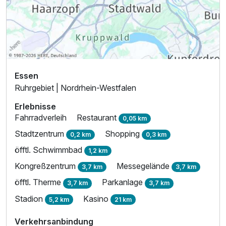
Essen
Ruhrgebiet | Nordrhein-Westfalen
Erlebnisse
Fahrradverleih
Restaurant
0,05 km
Stadtzentrum
Shopping
0,2 km
0,3 km
öfftl. Schwimmbad
1,2 km
Kongreßzentrum
Messegelände
3,7 km
3,7 km
öfftl. Therme
Parkanlage
3,7 km
3,7 km
Stadion
Kasino
5,2 km
21 km
Verkehrsanbindung