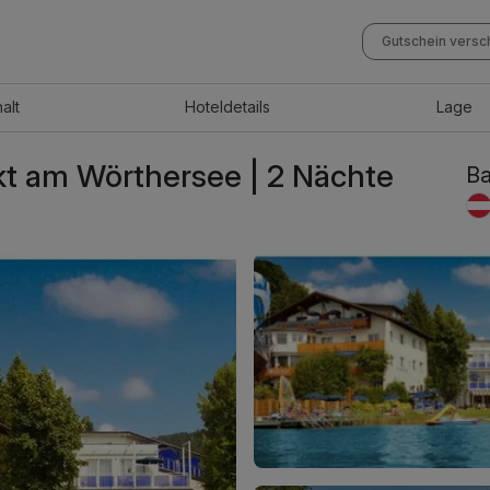
Gutschein vers
halt
Hotel
details
Lage
kt am Wörthersee | 2 Nächte
Ba