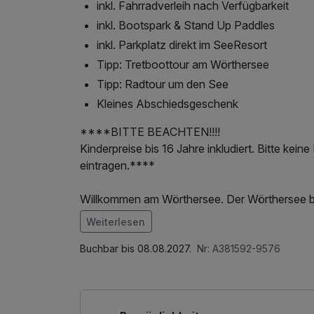
inkl. Fahrradverleih nach Verfügbarkeit
inkl. Bootspark & Stand Up Paddles
inkl. Parkplatz direkt im SeeResort
Tipp: Tretboottour am Wörthersee
Tipp: Radtour um den See
Kleines Abschiedsgeschenk
****BITTE BEACHTEN!!!!
Kinderpreise bis 16 Jahre inkludiert. Bitte kei
eintragen.****
Willkommen am Wörthersee. Der Wörthersee bri
Sonnenanbeter erfrischen sich am Seeufer. Da
Weiterlesen
Wörthersee. Wenn die Wassertemperaturen sink
Mini-WaterWorld. Im schönen Hallenbad mit Sau
Buchbar bis 08.08.2027.
Nr: A381592-9576
ganzjährig auch wenn es draußen schneit!
Frühstücksbuffet mit 1a Seeblick ist ganz vari