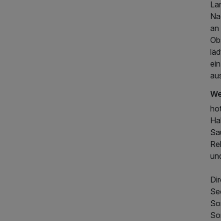
Lan
Na
an 
Ob
lä
ei
aus
We
ho
Hal
Sa
Re
un
250,00 €
p.P. ab
Di
Se
So
So