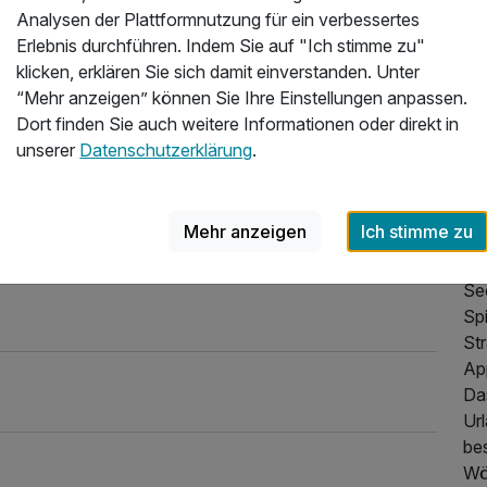
Analysen der Plattformnutzung für ein verbessertes
Erlebnis durchführen. Indem Sie auf "Ich stimme zu"
Üb
klicken, erklären Sie sich damit einverstanden. Unter
“Mehr anzeigen” können Sie Ihre Einstellungen anpassen.
Ho
Dort finden Sie auch weitere Informationen oder direkt in
Da
unserer
Datenschutzerklärung
.
sei
Wö
le
Mehr anzeigen
Ich stimme zu
hie
un
Se
Spi
St
Ap
Da
Ur
be
Wö