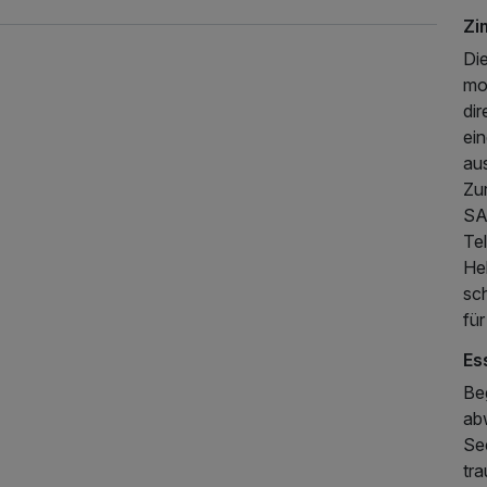
Zi
Di
mo
di
ei
aus
Zu
SA
200,00 €
p.P. ab
Te
Hel
sc
für
Es
Be
ab
Se
tr