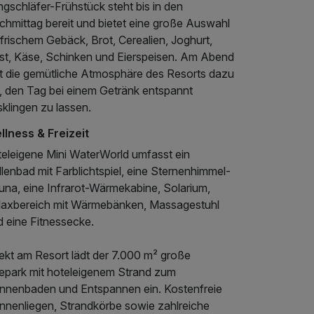
gschläfer-Frühstück steht bis in den
chmittag bereit und bietet eine große Auswahl
frischem Gebäck, Brot, Cerealien, Joghurt,
st, Käse, Schinken und Eierspeisen. Am Abend
dt die gemütliche Atmosphäre des Resorts dazu
n, den Tag bei einem Getränk entspannt
klingen zu lassen.
llness & Freizeit
teleigene Mini WaterWorld umfasst ein
lenbad mit Farblichtspiel, eine Sternenhimmel-
una, eine Infrarot-Wärmekabine, Solarium,
laxbereich mit Wärmebänken, Massagestuhl
d eine Fitnessecke.
rekt am Resort lädt der 7.000 m² große
epark mit hoteleigenem Strand zum
nnenbaden und Entspannen ein. Kostenfreie
nnenliegen, Strandkörbe sowie zahlreiche