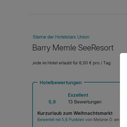
Sterne der Hotelstars Union
Barry Memle SeeResort
Hunde im Hotel erlaubt für 8,00 € pro / Tag
Hotelbewertungen
Exzellent
5,9
13 Bewertungen
Kurzurlaub zum Weihnachtsmarkt
Bewertet mit 5,8 Punkten
von Melanie D. am 17.1