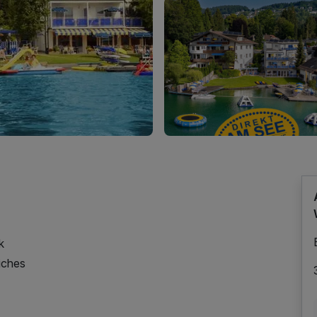
k
iches