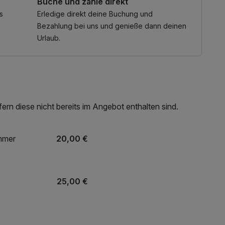
Buche und zahle direkt
 Kinder bis 14: 50% Rabatt!
 Das können Sie gerne von Tag zu Tag entscheiden.
s
Erledige direkt deine Buchung und
Bezahlung bei uns und genieße dann deinen
Urlaub.
Freizeitangebote am See.
rn diese nicht bereits im Angebot enthalten sind.
immer
20,00 €
25,00 €
7,00 €