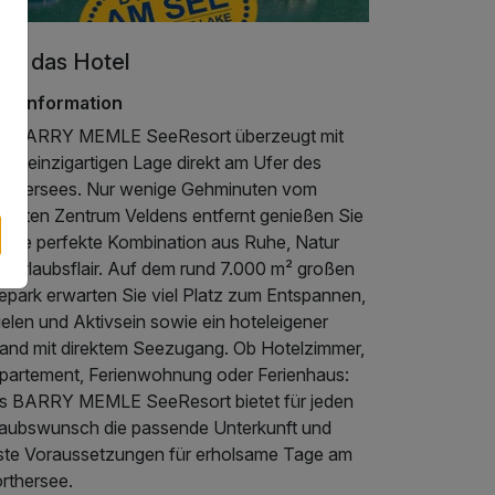
er das Hotel
telinformation
s BARRY MEMLE SeeResort überzeugt mit
ner einzigartigen Lage direkt am Ufer des
rthersees. Nur wenige Gehminuten vom
bhaften Zentrum Veldens entfernt genießen Sie
r die perfekte Kombination aus Ruhe, Natur
d Urlaubsflair. Auf dem rund 7.000 m² großen
epark erwarten Sie viel Platz zum Entspannen,
elen und Aktivsein sowie ein hoteleigener
rand mit direktem Seezugang. Ob Hotelzimmer,
partement, Ferienwohnung oder Ferienhaus:
s BARRY MEMLE SeeResort bietet für jeden
laubswunsch die passende Unterkunft und
ste Voraussetzungen für erholsame Tage am
rthersee.