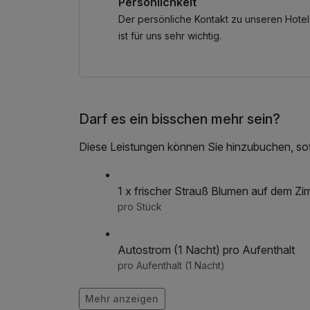
Persönlichkeit
20,- EUR pro Person / Kinder bis 6: GRATIS! /
Das brauchen Sie nicht extra vorzubestellen.
Der persönliche Kontakt zu unseren Hotel
ist für uns sehr wichtig.
Inklusive Wörthersee Plus Card!
Mit zahlreichen Vergünstigungen rund um die 
Darf es ein bisschen mehr sein?
Diese Leistungen können Sie hinzubuchen, sofe
1 x frischer Strauß Blumen auf dem Z
pro Stück
Autostrom (1 Nacht) pro Aufenthalt
pro Aufenthalt (1 Nacht)
Obstkorb pro Zimmer
Mehr anzeigen
pro Zimmer