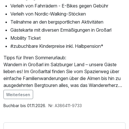
Verleih von Fahrrädern - E-Bikes gegen Gebühr
Verleih von Nordic-Walking-Stöcken
Teilnahme an den bergsportlichen Aktivitäten
Gästekarte mit diversen Ermäßigungen in Großarl
Mobility Ticket
#zubuchbare Kinderpreise inkl. Halbpension*
Tipps für Ihren Sommerurlaub:
Wandern in Großarl im Salzburger Land – unsere Gäste
lieben es! Im Großarltal finden Sie vom Spazierweg über
einfache Familienwanderungen über die Almen bis hin zu
ausgedehnten Bergtouren alles, was das Wandererherz
höherschlagen lässt – seit 2010 auch mit dem
Weiterlesen
Österreichischen Wander-Gütesiegel ausgezeichnet.
Im Angebot enthalten
Saunabenutzung, Saunatuch, Leihbademantel, Parkplatz,
Buchbar bis 01.11.2026.
Nr: A386411-9733
Dem Gipfel entgegen – Rad-Wandern in Großarl mit
Nutzung des Fitnessbereichs, Nutzung des
Mountainbike und E-Bike
Wellnessbereichs, W-LAN Nutzung / Internetnutzung,
Passionierte Mountainbiker können sich im Sommerurlaub
kostenfreie Nutzung öffentl. Nahverkehr, Tageszeitung