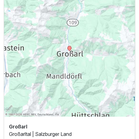
Vierbettzimmer
2 Erwachsene und 2 Kinder
Großarl
Ausstattung
Großarltal | Salzburger Land