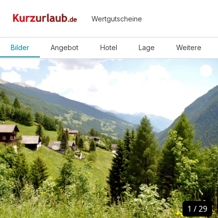
Wertgutscheine
Bilder
Angebot
Hotel
Lage
Weitere
1
1
/
/
29
29