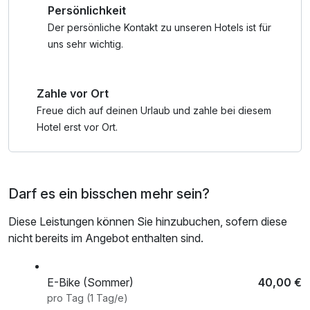
Persönlichkeit
auf 15 Mountainbike-Routen im Großarltal mit rund 11.000
Höhenmetern austoben. Wer’s etwas gemütlicher mag,
Der persönliche Kontakt zu unseren Hotels ist für
wählt das E-Bike. Damit geht’s fast mühelos nach oben.
uns sehr wichtig.
Jeder wie er mag …
Zahle vor Ort
Nur fünf Gehminuten von uns entfernt, auf einem 36.000
m2 großen Areal, befindet sich das funkelnagelneue,
Freue dich auf deinen Urlaub und zahle bei diesem
multifunktionelle Sport- und Freizeitzentrum mit
Hotel erst vor Ort.
abwechslungsreichen Angeboten – ein
Naherholungsbereich mit idyllischen Spazierwegen u.v.m.:
Erlebnisschwimmbad mit 4 verschiedenen Becken,
Darf es ein bisschen mehr sein?
Beachvolleyballplatz, 2 Tennisplätze, Minigolfanlage,
Fußballplatz (Kunstrasen), Mehrzweckplatz für
Diese Leistungen können Sie hinzubuchen, sofern diese
Streetsoccer, Streetball, etc.
nicht bereits im Angebot enthalten sind.
Tipps für Ihren Winterurlaub:
Skifahren in Großarl im Salzburger Land – unsere Gäste
E-Bike (Sommer)
40,00 €
lieben es! Im Großarler Skigebiet finden Sie von 80 km
pro Tag (1 Tag/e)