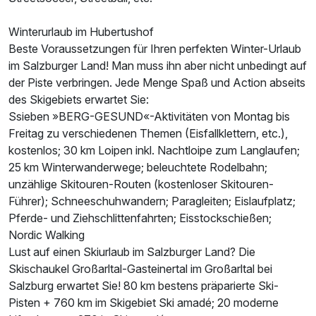
Winterurlaub im Hubertushof
Beste Voraussetzungen für Ihren perfekten Winter-Urlaub
im Salzburger Land! Man muss ihn aber nicht unbedingt auf
der Piste verbringen. Jede Menge Spaß und Action abseits
des Skigebiets erwartet Sie:
Ssieben »BERG-GESUND«-Aktivitäten von Montag bis
Ausstattung
Freitag zu verschiedenen Themen (Eisfallklettern, etc.),
kostenlos; 30 km Loipen inkl. Nachtloipe zum Langlaufen;
Für 7 Tage
658,00 €
p.P. ab
25 km Winterwanderwege; beleuchtete Rodelbahn;
unzählige Skitouren-Routen (kostenloser Skitouren-
Führer); Schneeschuhwandern; Paragleiten; Eislaufplatz;
Pferde- und Ziehschlittenfahrten; Eisstockschießen;
Nordic Walking
Suite/n Komfort
Lust auf einen Skiurlaub im Salzburger Land? Die
Skischaukel Großarltal-Gasteinertal im Großarltal bei
2 Erwachsene und 1 Kind
Salzburg erwartet Sie! 80 km bestens präparierte Ski-
Pisten + 760 km im Skigebiet Ski amadé; 20 moderne