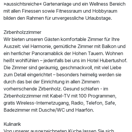
»aussichtsreiche« Gartenanlage und ein Wellness Bereich
Ausstattung
mit allen Finessen sowie Fitnessraum und Hobbyraum
bilden den Rahmen für unvergessliche Urlaubstage.
Für 7 Tage
658,00 €
p.P. ab
Zirbenholzzimmer
Wir bieten unseren Gästen komfortable Zimmer für Ihre
Auszeit: viel Harmonie, gemütliche Zimmer mit Balkon und
ein herrlicher Panoramablick der Hohen Tauern. Wohnen
heißt wohlfühlen – jedenfalls bei uns im Hotel Hubertushof.
Doppelzimmer zur Einzelnutzung
Die Zimmer sind geräumig, geschmackvoll, mit viel Liebe
1 Erwachsenen
zum Detail eingerichtet – besonders heimelig werden sie
durch das bei der Einrichtung in allen Zimmern
vorherrschende Zirbenholz. Gesund schlafen - im
Zirbenholzzimmer mit Kabel-TV mit 100 Programmen,
gratis Wireless-Internetzugang, Radio, Telefon, Safe,
Badezimmer mit Dusche/WC und Haarfön.
Kulinarik
Von unserer ausgezeichneten Küche lassen Sie sich