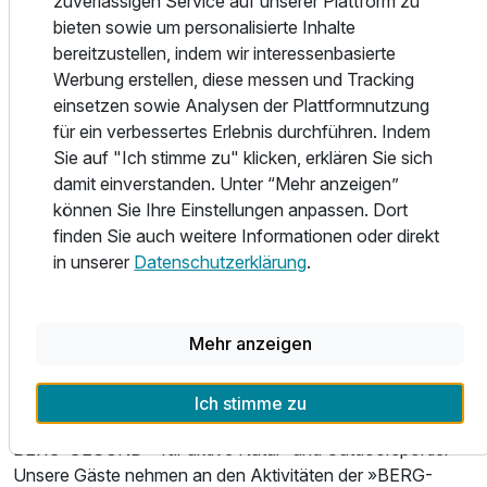
zuverlässigen Service auf unserer Plattform zu
erster Stelle stehen. Es erwarten Sie: Freiluftterrasse und
Dreibettzimmer
bieten sowie um personalisierte Inhalte
Natur-Relaxgarten, Massageraum - hoteleigenes
2 Erwachsene und 1 Kind
bereitzustellen, indem wir interessenbasierte
Massageangebot, Kräutersauna (mit Kräuterduft und
Werbung erstellen, diese messen und Tracking
Farblichttherapie), Dampfsauna (mit Duftzugabe und
einsetzen sowie Analysen der Plattformnutzung
Farblichttherapie), Finnische Sauna, Frischwasser-
für ein verbessertes Erlebnis durchführen. Indem
Whirlpool (gegen Gebühr), Wärmebank, Erlebnisduschen,
Sie auf "Ich stimme zu" klicken, erklären Sie sich
Solarium, Lichtdurchfluteter Ruheraum mit beheizten
damit einverstanden. Unter “Mehr anzeigen”
Wasserbetten, Trinkbrunnen mit hauseigenem Quellwasser,
können Sie Ihre Einstellungen anpassen. Dort
Großer Fitnessraum mit 9 Techno-Gym-Geräten
finden Sie auch weitere Informationen oder direkt
in unserer
Datenschutzerklärung
.
Sommerurlaubs im Hubertushof
Wer bei uns im Großarltal Aktivurlaub macht, hat so viele
Möglichkeiten wie der Urlaub Tage. Worauf auch immer Sie
Mehr anzeigen
Lust haben – wandern in Großarl und Umgebung,
Mountain- oder E-Biken, oder auch mal Ausflugsziele
besuchen: Unser Hotel Hubertushof im Zentrum von
Ich stimme zu
Großarl nahe Salzburg ist dafür Ihr ideales Urlaubsdomizil.
BERG-GESUND – für aktive Natur- und Outdoorsportler
Unsere Gäste nehmen an den Aktivitäten der »BERG-