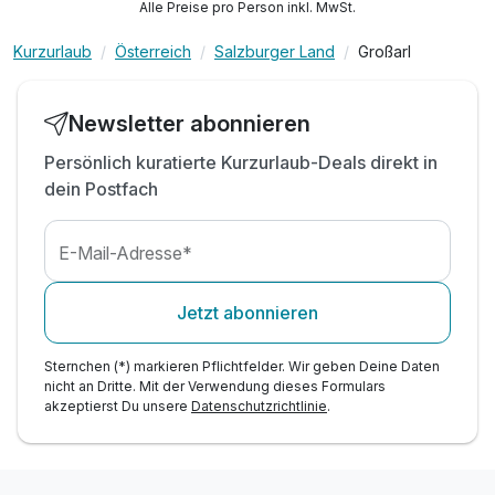
Kostenlose Bademäntel und Frotteeslipper
Alle Preise pro Person inkl. MwSt.
24h Zugang zum Fitnessraum
Kurzurlaub
Österreich
Salzburger Land
Großarl
Verleih von Fahrrädern - E-Bikes gegen Gebühr
Verleih von Nordic-Walking-Stöcken
Teilnahme an den bergsportlichen Aktivitäten
Newsletter abonnieren
Gästekarte mit diversen Ermäßigungen in Großarl
Persönlich kuratierte Kurzurlaub-Deals direkt in
Mobility Ticket
dein Postfach
#zubuchbare Kinderpreise inkl. Halbpension*
E-Mail-Adresse*
Jetzt abonnieren
Sternchen (*) markieren Pflichtfelder. Wir geben Deine Daten
nicht an Dritte. Mit der Verwendung dieses Formulars
akzeptierst Du unsere
Datenschutzrichtlinie
.