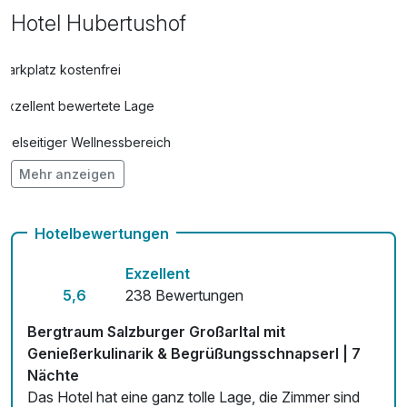
mystischen Liechtensteinklamm? Fragen Sie uns – wir
Hotel Hubertushof
haben viele Tipps für Sie!
Parkplatz kostenfrei
Bitte Beachten: Mindestbelegung für 3-Bett & 4-Bett
Exzellent bewertete Lage
Zimmer: 2 Erwachsene & 1 - 2 Kinder!
*Kinderpreise verstehen sich inkl. Halbpension!
Vielseitiger Wellnessbereich
Mehr anzeigen
Hunde im Hotel erlaubt für 25,00 € pro Stück / Tag
Auch vegetarische Speisen
Hotelbewertungen
kostenfreie Leihfahrräder
Exzellent
Fitnessgeräte stehen bereit
5,6
238 Bewertungen
Kostenloses W-LAN
Bergtraum Salzburger Großarltal mit
Genießerkulinarik & Begrüßungsschnapserl | 7
Mit Hotelbar
Nächte
Das Hotel hat eine ganz tolle Lage, die Zimmer sind