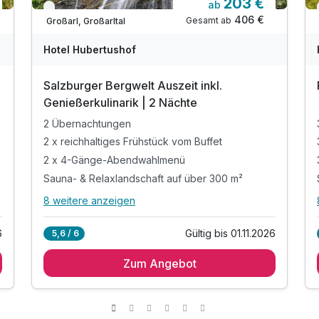
203 €
ab
Nur noch bis Oktober
406 €
Gesamt ab
Großarl, Großarltal
Hotel Hubertushof
Salzburger Bergwelt Auszeit inkl.
Genießerkulinarik | 2 Nächte
2 Übernachtungen
2 x reichhaltiges Frühstück vom Buffet
2 x 4-Gänge-Abendwahlmenü
Sauna- & Relaxlandschaft auf über 300 m²
8 weitere anzeigen
Alle Inklusivleistungen
12 enthalten
6
Gültig bis 01.11.2026
5,6 / 6
2 Übernachtungen
Zum Angebot
2 x reichhaltiges Frühstück vom Buffet
2 x 4-Gänge-Abendwahlmenü
Sauna- & Relaxlandschaft auf über 300 m²