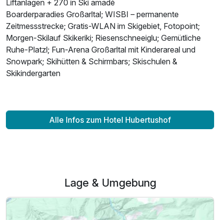
Liftanlagen + 270 in Ski amadé
Boarderparadies Großarltal; WISBI – permanente
Zeitmessstrecke; Gratis-WLAN im Skigebiet, Fotopoint;
Morgen-Skilauf Skikeriki; Riesenschneeiglu; Gemütliche
Ruhe-Platzl; Fun-Arena Großarltal mit Kinderareal und
Snowpark; Skihütten & Schirmbars; Skischulen &
Skikindergarten
Alle Infos zum Hotel Hubertushof
Ausstattung
Für 7 Tage
605,00 €
p.P. ab
Lage & Umgebung