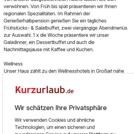
verwöhnen. Von Früh bis spät präsentieren wir Ihnen
regionalen Spezialitäten. Im Rahmen der
Genießerhalbpension genießen Sie ein tägliches
Frühstücks- & Salatbuffet, zwei viergängige Abendmenüs
zur Auswahl. 1 x die Woche präsentiere wir unser
Galadinner, ein Dessertbuffet und auch die
Nachmittagsjause mit Kaffee und Kuchen.
Wellness
Unser Haus zählt zu den Wellnesshotels in Großarl nahe
Salzburg. Wenn Sie unsere Wellness-Landschaft betreten,
Ausstattung
ahnen Sie sofort, warum. Ein durchdachtes Konzept,
stimmige Farben, Materialien und Beleuchtung, wohlige
Wärme, aromatische Düfte und der fantastische Ausblick
Für 7 Tage
692,00 €
p.P. ab
auf unsere im Winter und Sommer schöne Gartenanlage
Wir schätzen Ihre Privatsphäre
und das Bergpanorama rund um Großarl werden Sie sofort
Wir verwenden Cookies und ähnliche
in ihren Bann ziehen. Auf über 300 m² finden Sie Raum
Technologien, um einen sicheren und
und Zeit für alle Sinne, wo Erholung und Wohlgefühl an