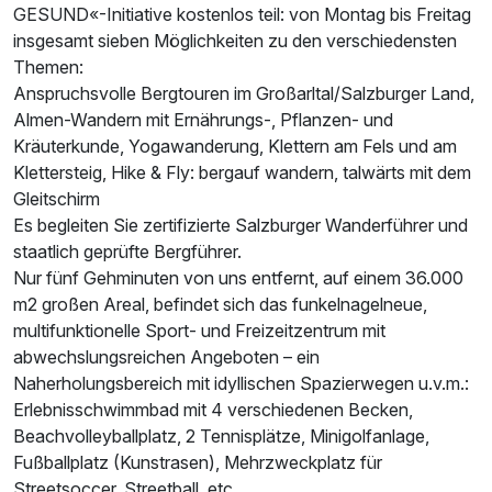
GESUND«-Initiative kostenlos teil: von Montag bis Freitag
insgesamt sieben Möglichkeiten zu den verschiedensten
Ausstattung
Themen:
Anspruchsvolle Bergtouren im Großarltal/Salzburger Land,
Almen-Wandern mit Ernährungs-, Pflanzen- und
Für 7 Tage
590,00 €
p.P. ab
Kräuterkunde, Yogawanderung, Klettern am Fels und am
Klettersteig, Hike & Fly: bergauf wandern, talwärts mit dem
Gleitschirm
Es begleiten Sie zertifizierte Salzburger Wanderführer und
staatlich geprüfte Bergführer.
Familienzimmer
Nur fünf Gehminuten von uns entfernt, auf einem 36.000
2 Erwachsene und 2 Kinder
m2 großen Areal, befindet sich das funkelnagelneue,
multifunktionelle Sport- und Freizeitzentrum mit
abwechslungsreichen Angeboten – ein
Naherholungsbereich mit idyllischen Spazierwegen u.v.m.:
Erlebnisschwimmbad mit 4 verschiedenen Becken,
Beachvolleyballplatz, 2 Tennisplätze, Minigolfanlage,
Fußballplatz (Kunstrasen), Mehrzweckplatz für
Streetsoccer, Streetball, etc.