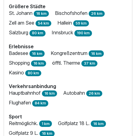
Größere Städte
Für 7 Tage
536,00 €
p.P. ab
St. Johann
Bischofshofen
16 km
26 km
Zell am See
Hallein
54 km
59 km
Salzburg
Innsbruck
80 km
190 km
Erlebnisse
Badesee
Kongreßzentrum
16 km
16 km
Shopping
öfftl. Therme
16 km
37 km
Kasino
80 km
Verkehrsanbindung
Hauptbahnhof
Autobahn
16 km
26 km
Flughafen
84 km
Sport
Reitmöglichk.
Golfplatz 18 L.
1 km
16 km
Golfplatz 9 L.
16 km