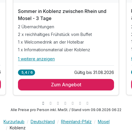
Sommer in Koblenz zwischen Rhein und
Mosel - 3 Tage
2 Übernachtungen
2 x reichhaltiges Frühstück vom Buffet
1 x Welcomedrink an der Hotelbar
1 x Informationsmaterial über Koblenz
1 weitere anzeigen
Alle Inklusivleistungen
5 enthalten
6
Gültig bis 31.08.2026
5,4 / 6
2 Übernachtungen
Zum Angebot
2 x reichhaltiges Frühstück vom Buffet
1 x Welcomedrink an der Hotelbar
1 x Informationsmaterial über Koblenz
inkl. W-LAN im Hotel
Alle Preise pro Person inkl. MwSt. / Stand vom 09.08.2026 06:22
Kurzurlaub
Deutschland
Rheinland-Pfalz
Mosel
Koblenz