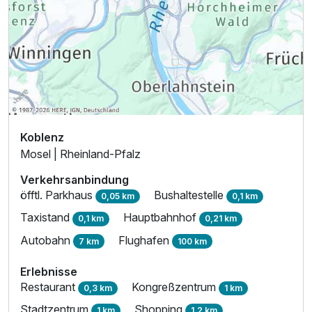
Koblenz
Mosel | Rheinland-Pfalz
Verkehrsanbindung
öfftl. Parkhaus
Bushaltestelle
0,05 km
0,1 km
Taxistand
Hauptbahnhof
0,1 km
0,21 km
Autobahn
Flughafen
7 km
100 km
Erlebnisse
Restaurant
Kongreßzentrum
0,3 km
1 km
Stadtzentrum
Shopping
1 km
1,2 km