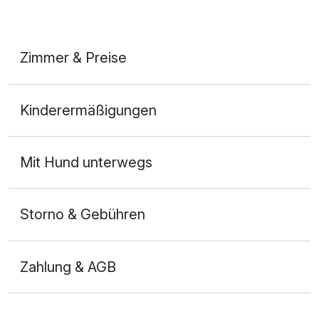
Zimmer & Preise
Doppelzimmer
Kinderermäßigungen
2 Erwachsene und 1 Kind
Mit Hund unterwegs
Storno & Gebühren
Zahlung & AGB