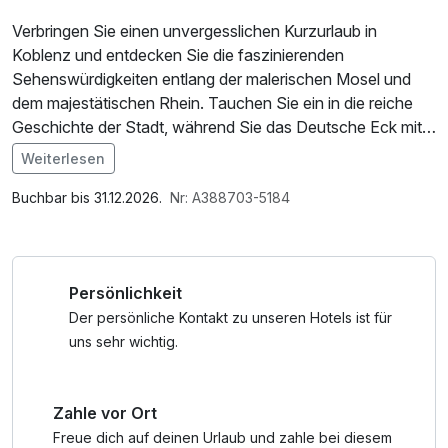
Verbringen Sie einen unvergesslichen Kurzurlaub in
Koblenz und entdecken Sie die faszinierenden
Sehenswürdigkeiten entlang der malerischen Mosel und
dem majestätischen Rhein. Tauchen Sie ein in die reiche
Geschichte der Stadt, während Sie das Deutsche Eck mit
dem beeindruckenden Reiterstandbild von Kaiser Wilhelm I.
Weiterlesen
erkunden. Schlendern Sie durch die charmanten Gassen
Im Angebot enthalten
der Altstadt und bestaunen Sie historische Gebäude wie
W-LAN Nutzung / Internetnutzung
Buchbar bis 31.12.2026.
Nr: A388703-5184
das imposante Kurfürstliche Schloss. Genießen Sie einen
Spaziergang entlang der Uferpromenaden und lassen Sie
sich vom malerischen Flair der zwei Flüsse verzaubern.
Persönlichkeit
Erleben Sie Kultur und Natur in perfekter Harmonie
während Ihres Kurzurlaubs in Koblenz.
Der persönliche Kontakt zu unseren Hotels ist für
uns sehr wichtig.
Zahle vor Ort
Freue dich auf deinen Urlaub und zahle bei diesem