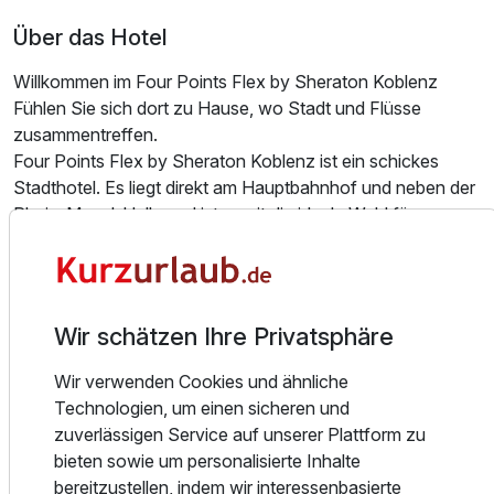
Über das Hotel
Willkommen im Four Points Flex by Sheraton Koblenz
Fühlen Sie sich dort zu Hause, wo Stadt und Flüsse
zusammentreffen.
Four Points Flex by Sheraton Koblenz ist ein schickes
Stadthotel. Es liegt direkt am Hauptbahnhof und neben der
Ausstattung
Rhein-Mosel-Halle und ist somit die ideale Wahl für
Geschäftsreisen, Veranstaltungen und Freizeitaufenthalte.
Für 3 Tage
326,00 €
p.P. ab
Das moderne Haus bietet 120 stilvoll eingerichtete, gut
ausgestattete Gästezimmer mit Klimaanlage, kostenlosem
WLAN, Flachbildfernseher und Arbeitsbereichen, die auf
Wir schätzen Ihre Privatsphäre
Produktivität und Komfort ausgelegt sind. Die Gäste
profitieren von einer hervorragenden Verkehrsanbindung
Wir verwenden Cookies und ähnliche
und können bequem das Stadtzentrum und das berühmte
Technologien, um einen sicheren und
Deutsche Eck erreichen oder einen Spaziergang entlang
zuverlässigen Service auf unserer Plattform zu
der Flüsse Rhein und Mosel genießen. Ein
bieten sowie um personalisierte Inhalte
abwechslungsreiches Frühstücksbüfett, die rund um die
bereitzustellen, indem wir interessenbasierte