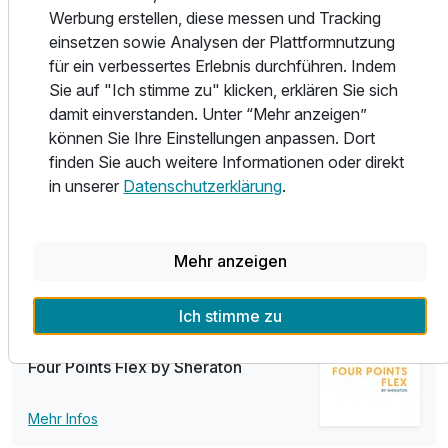
Uhr besetzte Rezeption und ein freundliches Team sorgen
Werbung erstellen, diese messen und Tracking
für einen reibungslosen und angenehmen Aufenthalt. Mit
einsetzen sowie Analysen der Plattformnutzung
seiner zentralen Lage am Tor zum UNESCO-
für ein verbessertes Erlebnis durchführen. Indem
Weltkulturerbe Oberes Mittelrheintal und einem
Sie auf "Ich stimme zu" klicken, erklären Sie sich
funktionalen, städtebaulichen Designkonzept eignet sich
damit einverstanden. Unter “Mehr anzeigen”
das Four Points Flex by Sheraton Koblenz perfekt für
können Sie Ihre Einstellungen anpassen. Dort
Meetings, Städtereisen und geschäftliche Veranstaltungen.
finden Sie auch weitere Informationen oder direkt
Gastfreundschaft bedeutet hier smarten Service,
in unserer
Datenschutzerklärung
.
persönlichen Komfort und einen angenehmen Aufenthalt.
Das Hotel verfügt über eine GREENSIGN HOTEL - Level 4
Zertifizierung.
Mehr anzeigen
Ich stimme zu
Teil der Kette
Four Points Flex by Sheraton
Mehr Infos