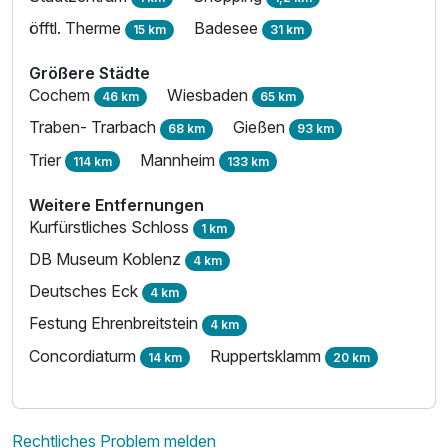
öfftl. Therme
Badesee
15 km
31 km
Größere Städte
Cochem
Wiesbaden
46 km
65 km
Traben- Trarbach
Gießen
68 km
93 km
Trier
Mannheim
114 km
133 km
Weitere Entfernungen
Kurfürstliches Schloss
1 km
DB Museum Koblenz
4 km
Deutsches Eck
4 km
Festung Ehrenbreitstein
4 km
Concordiaturm
Ruppertsklamm
14 km
20 km
Rechtliches Problem melden