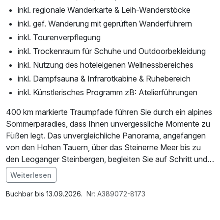
inkl. regionale Wanderkarte & Leih-Wanderstöcke
inkl. gef. Wanderung mit geprüften Wanderführern
inkl. Tourenverpflegung
inkl. Trockenraum für Schuhe und Outdoorbekleidung
inkl. Nutzung des hoteleigenen Wellnessbereiches
inkl. Dampfsauna & Infrarotkabine & Ruhebereich
inkl. Künstlerisches Programm zB: Atelierführungen
400 km markierte Traumpfade führen Sie durch ein alpines
Sommerparadies, dass Ihnen unvergessliche Momente zu
Füßen legt. Das unvergleichliche Panorama, angefangen
von den Hohen Tauern, über das Steinerne Meer bis zu
den Leoganger Steinbergen, begleiten Sie auf Schritt und
Tritt auf Ihren Wanderungen.
Weiterlesen
Im Angebot enthalten
Sechs Bergbahnen bringen Groß und Klein kräftesparend
Parkplatz, Nutzung des Wellnessbereichs, W-LAN
Buchbar bis 13.09.2026.
Nr: A389072-8173
dem Himmel ein Stückchen näher – und das zum Nulltarif,
Nutzung / Internetnutzung
denn wir sind ein Mitgliedsbetrieb der Saalbach