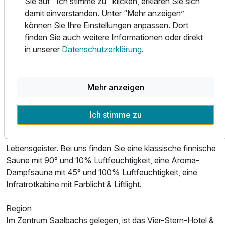
Sie auf "Ich stimme zu" klicken, erklären Sie sich
damit einverstanden. Unter “Mehr anzeigen”
Entspannen im Aquarellness-Spa
können Sie Ihre Einstellungen anpassen. Dort
Ob Sie sich den Besuch des Aquarellness-Spa-Bereichs
finden Sie auch weitere Informationen oder direkt
durch besonders viele Tiefschneeschwünge oder eine
in unserer
Datenschutzerklärung
.
Radtour durch die Berge des Glemmtals erst verdient
haben, oder ohne große Umwege gleich mit dem Genießen
beginnen: der moderne und behagliche Wellness-Bereich
Mehr anzeigen
des Hotels Kristiana lädt auf jeden Fall zum Verweilen,
Entspannen und Erholen ein. In relaxter Atmosphäre wird
Unnötiges abgestreift und neue Energien können getankt
Ich stimme zu
werden. Die wohltuenden Wärmeanwendungen wecken
Ausstattung
nicht nur in der kalten Jahreszeit im Nu wieder neue
Lebensgeister. Bei uns finden Sie eine klassische finnische
Für 8 Tage
875,00 €
Saune mit 90° und 10% Luftfeuchtigkeit, eine Aroma-
p.P. ab
Dampfsauna mit 45° und 100% Luftfeuchtigkeit, eine
Infratrotkabine mit Farblicht & Liftlight.
Region
Im Zentrum Saalbachs gelegen, ist das Vier-Stern-Hotel &