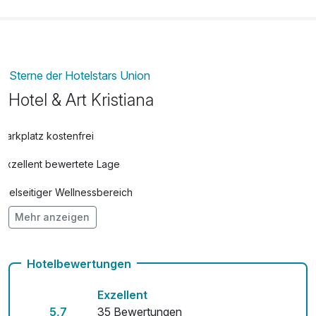
uneingeschränkte Nutzung der Minigolfanlagen und
Tennisanlagen in Saalbach und Hinterglemm
**alkoholfreie Getränke, Bier, Wein, Tee und Kaffee
inklusive von 12:00 - 20:00 Uhr
Sterne der Hotelstars Union
Hotel & Art Kristiana
Parkplatz kostenfrei
Exzellent bewertete Lage
Vielseitiger Wellnessbereich
Mehr anzeigen
Hunde im Hotel nicht erlaubt
Auch vegetarische Speisen
Hotelbewertungen
Fahrradverleih
Exzellent
Kostenloses W-LAN
5,7
35 Bewertungen