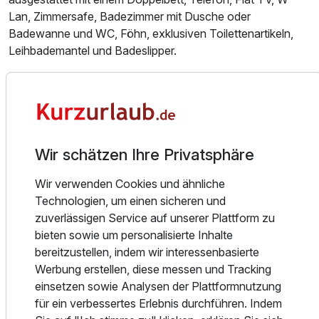
Lan, Zimmersafe, Badezimmer mit Dusche oder
Badewanne und WC, Föhn, exklusiven Toilettenartikeln,
Leihbademantel und Badeslipper.
Wie es sich für ein Hotel & Art Hotel gehört, werden auch
in der Hotelküche kulinarische Kunstwerke kreiert.
Ausstattung
Traditionelle Gerichte aus der Region rund um Saalbach
werden im Hotel & Art Kristiana verfeinert und
Wir schätzen Ihre Privatsphäre
abgewandelt, Einflüsse aus verschiedenen Ländern fließen
Für 8 Tage
875,00 €
p.P. ab
wie selbstverständlich in die Rezepte ein. Pinzgauer Küche,
Wir verwenden Cookies und ähnliche
Überliefertes aus früheren Zeiten, kreative Kompositionen
Technologien, um einen sicheren und
und internationale Einflüsse verschmelzen abends zu 5-
zuverlässigen Service auf unserer Plattform zu
Gänge-Menüs von hervorragender Qualität.
bieten sowie um personalisierte Inhalte
Hochgeistiges und edle Tropfen – die findet man im
Einzelzimmer
bereitzustellen, indem wir interessenbasierte
rustikalen Ambiente des Kristiana-Weinkellers, der – wie
Werbung erstellen, diese messen und Tracking
1 Erwachsenen
könnte es anders sein - von Johann Breifuss künstlerisch
einsetzen sowie Analysen der Plattformnutzung
„aufgewertet“ wurde. Das Resultat ist ein ganz besonderer
für ein verbessertes Erlebnis durchführen. Indem
Ort, wie man ihn in anderen Hotels nicht findet.