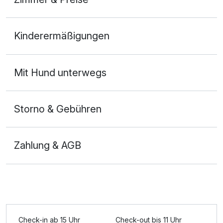
Doppelzimmer Deluxe
Kinderermäßigungen
2 Erwachsene
Mit Hund unterwegs
Storno & Gebühren
Zahlung & AGB
Ausstattung
Check-in ab 15 Uhr
Check-out bis 11 Uhr