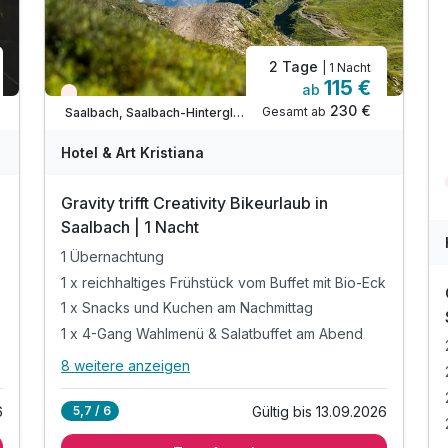
2 Tage
| 1 Nacht
115 €
ab
Nur noch Restplätze
230 €
Gesamt ab
Saalbach, Saalbach-Hinterglemm
Hotel & Art Kristiana
Gravity trifft Creativity Bikeurlaub in
Saalbach | 1 Nacht
1 Übernachtung
o-Eck
1 x reichhaltiges Frühstück vom Buffet mit Bio-Eck
1 x Snacks und Kuchen am Nachmittag
1 x 4-Gang Wahlmenü & Salatbuffet am Abend
8 weitere anzeigen
Alle Inklusivleistungen
12 enthalten
6
Gültig bis 13.09.2026
5,7 / 6
1 Übernachtung