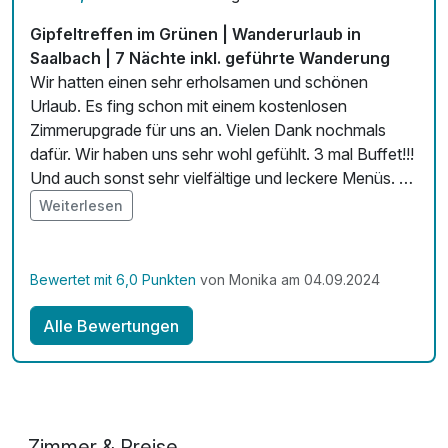
Zimmerservice verfügbar
Gipfeltreffen im Grünen | Wanderurlaub in
Saalbach | 7 Nächte inkl. geführte Wanderung
Mit Hotelbar
Wir hatten einen sehr erholsamen und schönen
Urlaub. Es fing schon mit einem kostenlosen
Zimmerupgrade für uns an. Vielen Dank nochmals
dafür. Wir haben uns sehr wohl gefühlt. 3 mal Buffet!!!
Und auch sonst sehr vielfältige und leckere Menüs. Es
waren alle Mitarbeiter die wir kennenlernen durften
Weiterlesen
sehr nette und angenehme Mitmenschen:). Unser
Angebot hatte af.Getränke dabei was sehr schön ist.
Danke nochmals dafür.
Bewertet mit 6,0 Punkten
von Monika am 04.09.2024
Alle Bewertungen
Zimmer & Preise