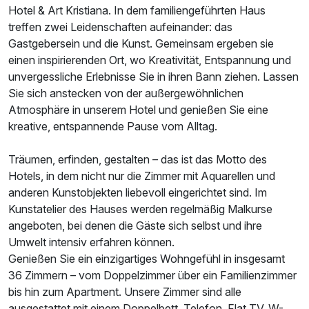
Hotel & Art Kristiana. In dem familiengeführten Haus
treffen zwei Leidenschaften aufeinander: das
Gastgebersein und die Kunst. Gemeinsam ergeben sie
Ausstattung
einen inspirierenden Ort, wo Kreativität, Entspannung und
unvergessliche Erlebnisse Sie in ihren Bann ziehen. Lassen
Für 8 Tage
799,00 €
p.P. ab
Sie sich anstecken von der außergewöhnlichen
Atmosphäre in unserem Hotel und genießen Sie eine
kreative, entspannende Pause vom Alltag.
Träumen, erfinden, gestalten – das ist das Motto des
Hotels, in dem nicht nur die Zimmer mit Aquarellen und
Doppelzimmer Komfort B
anderen Kunstobjekten liebevoll eingerichtet sind. Im
2 Erwachsene und 1 Kind
Kunstatelier des Hauses werden regelmäßig Malkurse
angeboten, bei denen die Gäste sich selbst und ihre
Umwelt intensiv erfahren können.
Genießen Sie ein einzigartiges Wohngefühl in insgesamt
36 Zimmern – vom Doppelzimmer über ein Familienzimmer
bis hin zum Apartment. Unsere Zimmer sind alle
ausgestattet mit einem Doppelbett, Telefon, Flat TV, W-