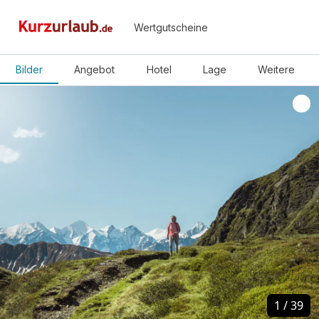
Wertgutscheine
Bilder
Angebot
Hotel
Lage
Weitere
1
1
/
/
39
39