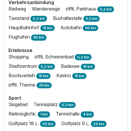
Verkehrsanbindung
Radweg
Wanderwege
öfftl. Parkhaus
0,2 km
Taxistand
Bushaltestelle
0,2 km
0,5 km
Hauptbahnhof
Autobahn
15 km
60 km
Flughafen
90 km
Erlebnisse
Shopping
öfftl. Schwimmbad
0,2 km
Stadtzentrum
Badesee
0,2 km
15 km
Bootsverleih
Kasino
15 km
15 km
öfftl. Therme
25 km
Sport
Skigebiet
Tennisplatz
0,3 km
Reitmöglichk.
Tennishalle
1 km
4 km
Golfplatz 18 L.
Golfplatz 9 L.
20 km
20 km