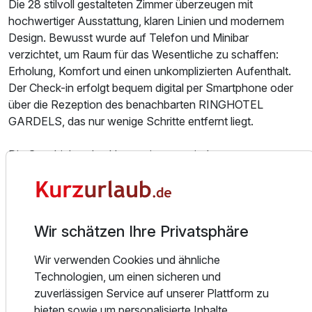
Die 28 stilvoll gestalteten Zimmer überzeugen mit
hochwertiger Ausstattung, klaren Linien und modernem
Design. Bewusst wurde auf Telefon und Minibar
verzichtet, um Raum für das Wesentliche zu schaffen:
Erholung, Komfort und einen unkomplizierten Aufenthalt.
Einzelzimmer Basis
Der Check-in erfolgt bequem digital per Smartphone oder
1 Erwachsenen
über die Rezeption des benachbarten RINGHOTEL
GARDELS, das nur wenige Schritte entfernt liegt.
Die Geschichte des Hauses ist eng mit der
traditionsreichen Hotelgeschichte der Familie Gardels
verbunden. Bereits im Jahr 1882 eröffnete Gustav Gardels
seinen Dorfgasthof in St. Michaelisdonn. Über fünf
Generationen hinweg entwickelte sich daraus ein
Wir schätzen Ihre Privatsphäre
modernes Hotelunternehmen, das bis heute von
Innovationsgeist, Gastfreundschaft und regionaler
Wir verwenden Cookies und ähnliche
Verbundenheit geprägt ist.
Technologien, um einen sicheren und
zuverlässigen Service auf unserer Plattform zu
Kulinarisch genießen Gäste die norddeutsche Gastlichkeit
bieten sowie um personalisierte Inhalte