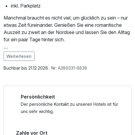
inkl. Parkplatz
Manchmal braucht es nicht viel, um glücklich zu sein – nur
etwas Zeit füreinander. Genießen Sie eine romantische
Auszeit zu zweit an der Nordsee und lassen Sie den Alltag
für ein paar Tage hinter sich.
Freuen Sie sich auf 2 Übernachtungen inklusive
Weiterlesen
reichhaltigem Frühstück vom Buffet und starten Sie
Im Angebot enthalten
entspannt in gemeinsame Urlaubstage. Zur Begrüßung
Parkplatz, Nutzung des Fitnessbereichs, W-LAN Nutzung /
Buchbar bis 21.12.2026.
Nr: A389331-6838
stoßen Sie mit einem Cocktail auf Ihre gemeinsame
Internetnutzung
Auszeit an.
Persönlichkeit
Am ersten Abend erwartet Sie ein genussvolles 3-Gang-
Menü, bei dem Sie sich kulinarisch verwöhnen lassen und
Der persönliche Kontakt zu unseren Hotels ist für
den Tag in entspannter Atmosphäre ausklingen lassen
uns sehr wichtig.
können.
Zahle vor Ort
Nutzen Sie die Zeit für gemeinsame Ausflüge an die