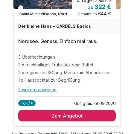
4 Tage
| 3 Nächte
322 €
ab
Nur noch Restplätze
644 €
Gesamt ab
Sankt Michaelisdonn, Nordsee
Der kleine Hans - GARDELS Basics
Nordsee. Genuss. Einfach mal raus.
3 Übernachtungen
3 x reichhaltiges Frühstück vom Buffet
2 x regionales 3-Gang-Menü zum Abendessen
1 x Hauscocktail zur Begrüßung
2 weitere anzeigen
Alle Inklusivleistungen
6 enthalten
Gültig bis 28.09.2026
5,3 / 6
3 Übernachtungen
Zum Angebot
3 x reichhaltiges Frühstück vom Buffet
2 x regionales 3-Gang-Menü zum Abendessen
1 x Hauscocktail zur Begrüßung
Alle Preise pro Person inkl. MwSt. / Stand vom 05.08.2026 22:33