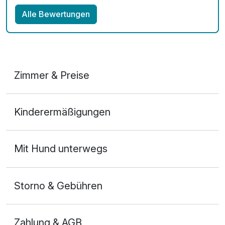
Alle Bewertungen
Zimmer & Preise
Doppelzimmer Kingsize Bett
Kinderermäßigungen
2 Erwachsene
Mit Hund unterwegs
Storno & Gebühren
Zahlung & AGB