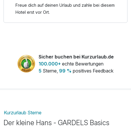
Nordseeküste, Spaziergänge entlang der Deiche oder
Freue dich auf deinen Urlaub und zahle bei diesem
einen Besuch des faszinierenden UNESCO-
Hotel erst vor Ort.
Weltnaturerbes Wattenmeer. Die frische Nordseeluft und
die einzigartige Weite der Küstenlandschaft schaffen den
perfekten Rahmen für unvergessliche Momente zu zweit.
Für alle, die zwischendurch aktiv sein möchten, steht
zudem der Fitnessbereich des Hauses zur Verfügung.
Sicher buchen bei Kurzurlaub.de
100.000+
echte Bewertungen
Eine kleine Auszeit voller Zweisamkeit, Genuss und
5
Sterne,
99 %
positives Feedback
Nordsee-Flair – perfekt, um gemeinsam neue Erinnerungen
zu schaffen
Kurzurlaub Sterne
Der kleine Hans - GARDELS Basics