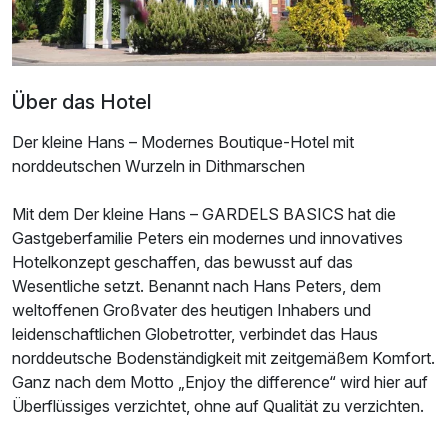
Über das Hotel
Der kleine Hans – Modernes Boutique-Hotel mit
norddeutschen Wurzeln in Dithmarschen
Mit dem Der kleine Hans – GARDELS BASICS hat die
Gastgeberfamilie Peters ein modernes und innovatives
Hotelkonzept geschaffen, das bewusst auf das
Wesentliche setzt. Benannt nach Hans Peters, dem
weltoffenen Großvater des heutigen Inhabers und
Ausstattung
leidenschaftlichen Globetrotter, verbindet das Haus
norddeutsche Bodenständigkeit mit zeitgemäßem Komfort.
Zusatznächte
Ganz nach dem Motto „Enjoy the difference“ wird hier auf
Überflüssiges verzichtet, ohne auf Qualität zu verzichten.
Für 3 Tage
170,00 €
p.P. ab