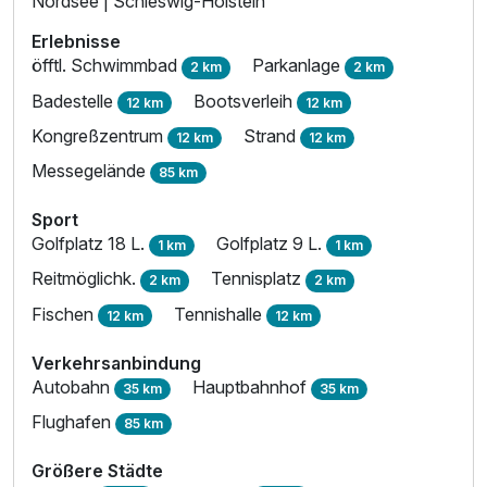
Nordsee | Schleswig-Holstein
Erlebnisse
öfftl. Schwimmbad
Parkanlage
2 km
2 km
Badestelle
Bootsverleih
12 km
12 km
Kongreßzentrum
Strand
12 km
12 km
Messegelände
85 km
Sport
Golfplatz 18 L.
Golfplatz 9 L.
1 km
1 km
Reitmöglichk.
Tennisplatz
2 km
2 km
Fischen
Tennishalle
12 km
12 km
Verkehrsanbindung
Autobahn
Hauptbahnhof
35 km
35 km
Flughafen
85 km
Größere Städte