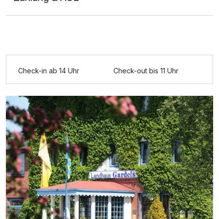
Ausstattung
Check-in ab 14 Uhr
Check-out bis 11 Uhr
Zusatznächte
Für 3 Tage
180,00 €
p.P. ab
Doppelzimmer Queensize Bett
2 Erwachsene