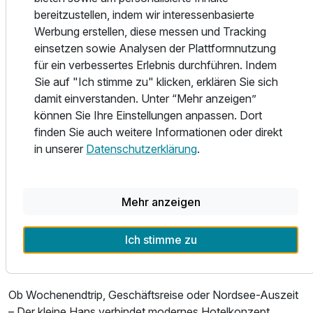
in der gemütlichen Gaststube „Gustav's“ im Haupthaus.
bereitzustellen, indem wir interessenbasierte
Ausstattung
Hier werden regionale Spezialitäten und saisonale Gerichte
Werbung erstellen, diese messen und Tracking
in entspannter Atmosphäre serviert. Darüber hinaus stehen
einsetzen sowie Analysen der Plattformnutzung
den Gästen die Einrichtungen des RINGHOTEL GARDELS
Zusatznächte
für ein verbessertes Erlebnis durchführen. Indem
zur Verfügung. Der dortige Sauna- und Fitnessbereich
Sie auf "Ich stimme zu" klicken, erklären Sie sich
kann gegen Aufpreis genutzt werden und sorgt für
damit einverstanden. Unter “Mehr anzeigen”
Für 3 Tage
230,00 €
p.P. ab
zusätzliche Entspannung während des Aufenthalts.
können Sie Ihre Einstellungen anpassen. Dort
finden Sie auch weitere Informationen oder direkt
St. Michaelisdonn liegt im Herzen von Dithmarschen und
in unserer
Datenschutzerklärung
.
ist ein idealer Ausgangspunkt für Ausflüge an die
Nordseeküste, ins UNESCO-Weltnaturerbe Wattenmeer,
nach Büsum, Friedrichskoog oder an die Schleusen des
Mehr anzeigen
Nord-Ostsee-Kanals. Die weiten Marschlandschaften,
zahlreiche Radwege und die typisch norddeutsche
Ich stimme zu
Gelassenheit machen die Region besonders attraktiv für
Erholungssuchende und Aktivurlauber.
Ob Wochenendtrip, Geschäftsreise oder Nordsee-Auszeit
– Der kleine Hans verbindet modernes Hotelkonzept,