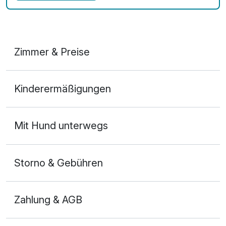
Zimmer & Preise
Doppelzimmer Standard
Kinderermäßigungen
2 Erwachsene und 1 Kind
Mit Hund unterwegs
Storno & Gebühren
Zahlung & AGB