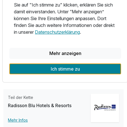
liegt an der kultur-historischen Straße der Romanik, welche
Sie auf "Ich stimme zu" klicken, erklären Sie sich
Sehenswürdigkeiten in ganz Sachsen-Anhalt miteinander
damit einverstanden. Unter “Mehr anzeigen”
verbindet.
können Sie Ihre Einstellungen anpassen. Dort
finden Sie auch weitere Informationen oder direkt
Wir freuen uns auf Ihren Besuch.
in unserer
Datenschutzerklärung
.
Ihr Team vom Radisson Blu Hotel, Halle-Merseburg
Mehr anzeigen
Durch die Lage zwischen den Städten Leipzig und Halle ist
Merseburg ein idealer Ausgangspunkt für Ihre
Ich stimme zu
Unternehmungen.
Teil der Kette
Radisson Blu Hotels & Resorts
Mehr Infos