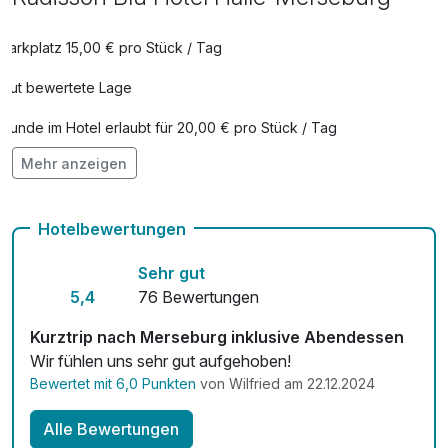
Parkplatz 15,00 € pro Stück / Tag
Gut bewertete Lage
Hunde im Hotel erlaubt für 20,00 € pro Stück / Tag
Mehr anzeigen
Check-out bis 12 Uhr
Auch vegetarische Speisen
Hotelbewertungen
Fitnessgeräte stehen bereit
Sehr gut
Kostenloses W-LAN
5,4
76 Bewertungen
Zimmerservice verfügbar
Kurztrip nach Merseburg inklusive Abendessen
Wir fühlen uns sehr gut aufgehoben!
Mit Hotelbar
Bewertet mit 6,0 Punkten
von Wilfried am 22.12.2024
Alle Bewertungen