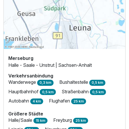
Merseburg
Halle - Saale - Unstrut | Sachsen-Anhalt
Verkehrsanbindung
Wanderwege
Bushaltestelle
0,3 km
0,5 km
Hauptbahnhof
Straßenbahn
0,5 km
0,5 km
Autobahn
Flughafen
4 km
25 km
Größere Städte
Halle/Saale
Freyburg
15 km
25 km