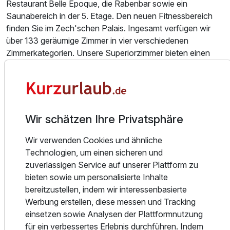
Einzelzimmer Standard
Restaurant Belle Epoque, die Rabenbar sowie ein
1 Erwachsenen und 1 Kind
Saunabereich in der 5. Etage. Den neuen Fitnessbereich
finden Sie im Zech'schen Palais. Ingesamt verfügen wir
über 133 geräumige Zimmer in vier verschiedenen
Ausstattung
Zimmerkategorien. Unsere Superiorzimmer bieten einen
wunderschönen Ausblick auf die Stadt Merseburg mit dem
Zusatznächte
beeindruckenden Dom und Schloss. Das Belle Epoque
bietet Ihnen eine kulinarische Vielfalt mit internationaler
Für 4 Tage
Küche. Hier können Sie vom kleinen Snack bis zum
346,00 €
p.P. ab
Gänge-Menü, vom Steak bis zum Fisch und vom
Wir schätzen Ihre Privatsphäre
Mineralwasser bis zum Spitzenwein alles genießen.
Wir verwenden Cookies und ähnliche
Merseburg, die Dom- und Schloßstadt am malerischen
Technologien, um einen sicheren und
Hochufer der Saale, zählt mit einer mehr als 1000-jährigen
zuverlässigen Service auf unserer Plattform zu
Geschichte zu den ältesten Städten im mitteldeutschen
bieten sowie um personalisierte Inhalte
Raum. Erleben Sie ein Stück deutscher Geschichte, das
bereitzustellen, indem wir interessenbasierte
abwechslungsreicher kaum sein kann, hautnah und
Werbung erstellen, diese messen und Tracking
begeben Sie sich zum Beispiel auf die Spuren Martin
einsetzen sowie Analysen der Plattformnutzung
Luthers, der hier im Merseburger Dom predigte. Merseburg
für ein verbessertes Erlebnis durchführen. Indem