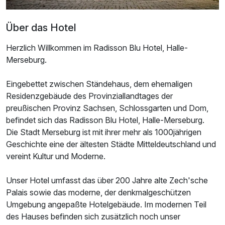
Über das Hotel
Herzlich Willkommen im Radisson Blu Hotel, Halle-
Merseburg.
Eingebettet zwischen Ständehaus, dem ehemaligen
Residenzgebäude des Provinziallandtages der
preußischen Provinz Sachsen, Schlossgarten und Dom,
befindet sich das Radisson Blu Hotel, Halle-Merseburg.
Ausstattung
Die Stadt Merseburg ist mit ihrer mehr als 1000jährigen
Geschichte eine der ältesten Städte Mitteldeutschland und
vereint Kultur und Moderne.
Für 4 Tage
235,00 €
p.P. ab
Unser Hotel umfasst das über 200 Jahre alte Zech'sche
Palais sowie das moderne, der denkmalgeschützen
Umgebung angepaßte Hotelgebäude. Im modernen Teil
des Hauses befinden sich zusätzlich noch unser