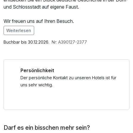
und Schlossstadt auf eigene Faust.
Wir freuen uns auf Ihren Besuch.
Weiterlesen
Im Angebot enthalten
Saunatuch, Nutzung des Fitnessbereichs, W-LAN
Buchbar bis 30.12.2026.
Nr: A390127-2377
Nutzung / Internetnutzung
Persönlichkeit
Der persönliche Kontakt zu unseren Hotels ist für
uns sehr wichtig.
Darf es ein bisschen mehr sein?