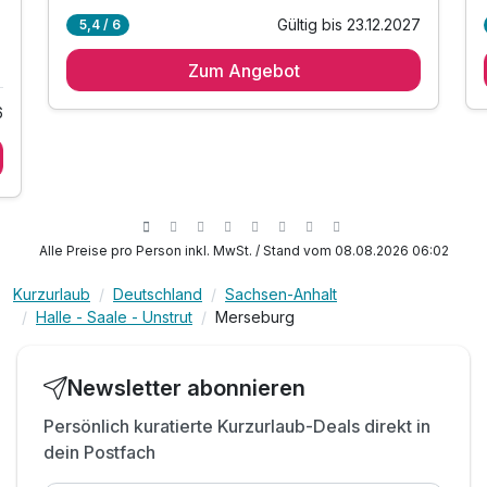
Gültig bis 23.12.2027
5,4 / 6
1 Übernachtung
Zum Angebot
1 x reichhaltiges Frühstück
1 x 3-Gang-Buffet oder Menü
6
im Restaurant "Belle Epoque"
inkl. Stadtplan von Merseburg
inkl. W-LAN
Alle Preise pro Person inkl. MwSt. / Stand vom 08.08.2026 06:02
Kurzurlaub
Deutschland
Sachsen-Anhalt
Halle - Saale - Unstrut
Merseburg
Newsletter abonnieren
Persönlich kuratierte Kurzurlaub-Deals direkt in
dein Postfach