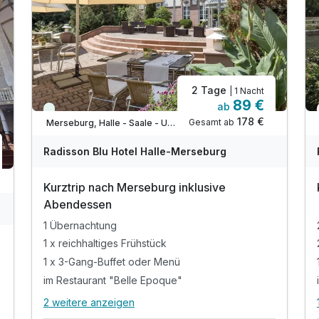
2 Tage
| 1 Nacht
89 €
ab
Viele Termine frei
178 €
Gesamt ab
Merseburg, Halle - Saale - Unstrut
Radisson Blu Hotel Halle-Merseburg
Kurztrip nach Merseburg inklusive
Abendessen
1 Übernachtung
1 x reichhaltiges Frühstück
1 x 3-Gang-Buffet oder Menü
im Restaurant "Belle Epoque"
2 weitere anzeigen
Alle Inklusivleistungen
6 enthalten