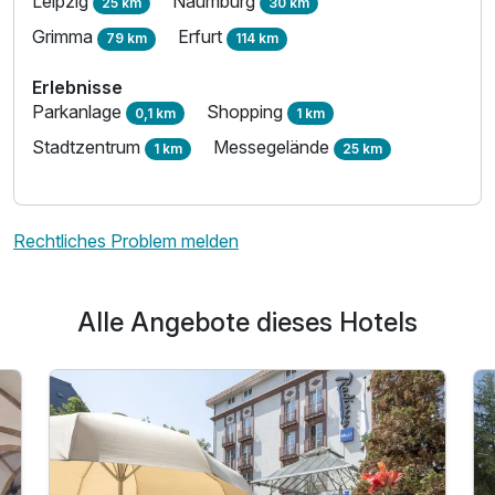
Leipzig
Naumburg
25 km
30 km
Grimma
Erfurt
79 km
114 km
Erlebnisse
Parkanlage
Shopping
0,1 km
1 km
Stadtzentrum
Messegelände
1 km
25 km
Rechtliches Problem melden
Alle Angebote dieses Hotels