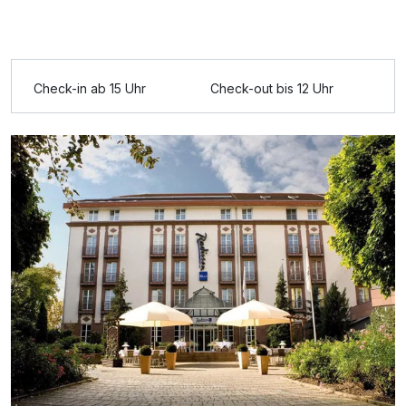
Check-in ab 15 Uhr
Check-out bis 12 Uhr
Ausstattung
Zusatznächte
Für 4 Tage
205,00 €
p.P. ab
Doppelzimmer Superior
2 Erwachsene