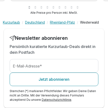
1 x Begrüßungsgetränk
inkl. WLAN-Nutzung
Alle Preise pro Person inkl. MwSt.
inkl. Parkplatz
Kurzurlaub
Deutschland
Rheinland-Pfalz
Westerwald
Nutzung unseres Saunabereichs
Newsletter abonnieren
Persönlich kuratierte Kurzurlaub-Deals direkt in
dein Postfach
E-Mail-Adresse*
Jetzt abonnieren
Sternchen (*) markieren Pflichtfelder. Wir geben Deine Daten
nicht an Dritte. Mit der Verwendung dieses Formulars
akzeptierst Du unsere
Datenschutzrichtlinie
.