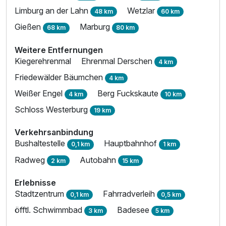
Limburg an der Lahn
Wetzlar
48 km
60 km
Gießen
Marburg
68 km
80 km
Ausstattung
Weitere Entfernungen
Kiegerehrenmal
Ehrenmal Derschen
4 km
Zusatznächte
Friedewälder Bäumchen
4 km
Weißer Engel
Berg Fuckskaute
Für 4 Tage
330,00 €
4 km
10 km
p.P. ab
Schloss Westerburg
19 km
Verkehrsanbindung
Bushaltestelle
Hauptbahnhof
0,1 km
1 km
Radweg
Autobahn
2 km
15 km
Erlebnisse
Stadtzentrum
Fahrradverleih
0,1 km
0,5 km
öfftl. Schwimmbad
Badesee
3 km
5 km