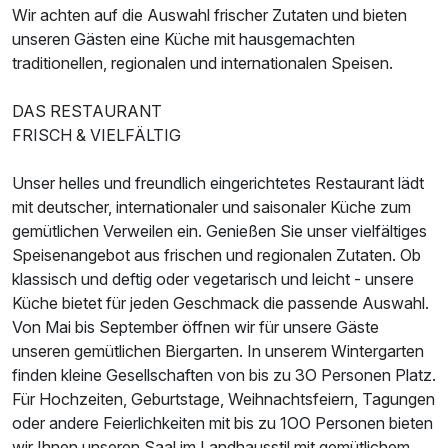
Wir achten auf die Auswahl frischer Zutaten und bieten
unseren Gästen eine Küche mit hausgemachten
traditionellen, regionalen und internationalen Speisen.
DAS RESTAURANT
FRISCH & VIELFÄLTIG
Unser helles und freundlich eingerichtetes Restaurant lädt
mit deutscher, internationaler und saisonaler Küche zum
Ausstattung
gemütlichen Verweilen ein. Genießen Sie unser vielfältiges
Speisenangebot aus frischen und regionalen Zutaten. Ob
Zusatznächte
klassisch und deftig oder vegetarisch und leicht - unsere
Küche bietet für jeden Geschmack die passende Auswahl.
Von Mai bis September öffnen wir für unsere Gäste
Für 4 Tage
262,00 €
p.P. ab
unseren gemütlichen Biergarten. In unserem Wintergarten
finden kleine Gesellschaften von bis zu 3O Personen Platz.
Für Hochzeiten, Geburtstage, Weihnachtsfeiern, Tagungen
oder andere Feierlichkeiten mit bis zu 1OO Personen bieten
wir Ihnen unseren Saal im Landhausstil mit gemütlichem