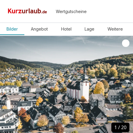
Wertgutscheine
Bilder
Angebot
Hotel
Lage
Weitere
1
1
/
/
20
20