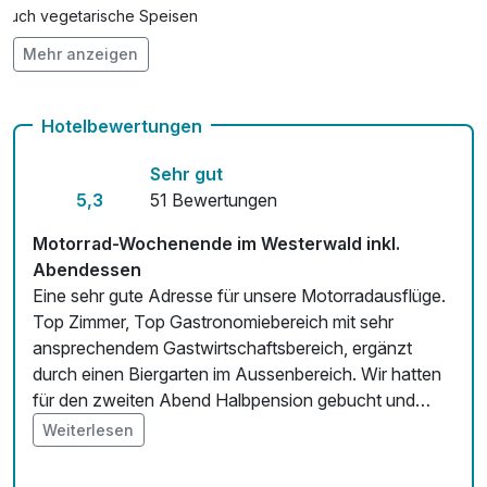
Auch vegetarische Speisen
Mehr anzeigen
Kostenloses W-LAN
Zimmerservice verfügbar
Hotelbewertungen
Mit Hotelbar
Sehr gut
5,3
51 Bewertungen
Motorrad-Wochenende im Westerwald inkl.
Abendessen
Eine sehr gute Adresse für unsere Motorradausflüge.
Top Zimmer, Top Gastronomiebereich mit sehr
ansprechendem Gastwirtschaftsbereich, ergänzt
durch einen Biergarten im Aussenbereich. Wir hatten
für den zweiten Abend Halbpension gebucht und
waren mehr als positiv überrascht 1. von der Auswahl
Weiterlesen
aus vier Gerichten und 2. dem jeweiligen Gericht
selbst. Das Motorrad stand nachts geschützt in der