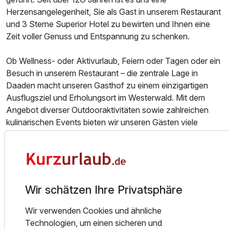
Für 4 Tage
268,00 €
p.P. ab
Herzensangelegenheit, Sie als Gast in unserem Restaurant
und 3 Sterne Superior Hotel zu bewirten und Ihnen eine
Zeit voller Genuss und Entspannung zu schenken.
Ob Wellness- oder Aktivurlaub, Feiern oder Tagen oder ein
Doppelzimmer Komfort
Besuch in unserem Restaurant – die zentrale Lage in
2 Erwachsene und 1 Kind
Daaden macht unseren Gasthof zu einem einzigartigen
Ausflugsziel und Erholungsort im Westerwald. Mit dem
Angebot diverser Outdooraktivitäten sowie zahlreichen
kulinarischen Events bieten wir unseren Gästen viele
Möglichkeiten, Ihren Aufenthalt in unserem Gasthof zu
gestalten.
Unser oberstes Ziel ist dabei stets, dass sich unsere Gäste
Wohlfühlen. An einem Ort, wo Tradition und Gastlichkeit zu
Wir schätzen Ihre Privatsphäre
Hause sind.
Wir verwenden Cookies und ähnliche
DAS HOTEL
Technologien, um einen sicheren und