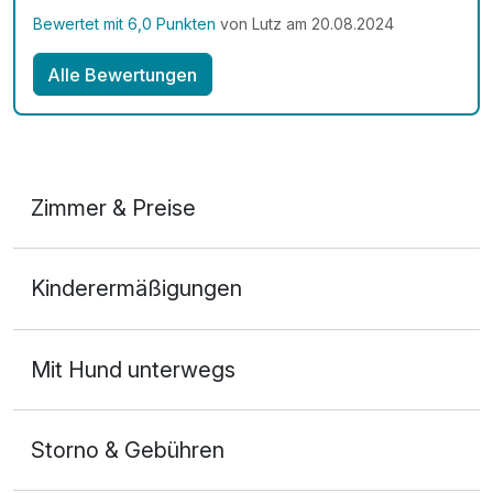
abgeschlossenen Großgarage, deren Automatiktor
Bewertet mit 6,0 Punkten
von Lutz am 20.08.2024
mit dem eigenen Zimmerschlüssel geöffnet werden
kann. Fußläufig erreicht man innerhalb von zwei
Alle Bewertungen
Minuten das Eiscafé des Ortes.
Zimmer & Preise
Doppelzimmer
Kinderermäßigungen
2 Erwachsene und 1 Kind
Mit Hund unterwegs
Storno & Gebühren