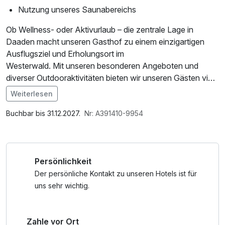
Nutzung unseres Saunabereichs
Ob Wellness- oder Aktivurlaub – die zentrale Lage in
Daaden macht unseren Gasthof zu einem einzigartigen
Ausflugsziel und Erholungsort im
Westerwald. Mit unseren besonderen Angeboten und
diverser Outdooraktivitäten bieten wir unseren Gästen viele
Möglichkeiten, ihren Aufenthalt in unserem Gasthof zu
Weiterlesen
gestalten.
Im Angebot enthalten
Parkplatz, W-LAN Nutzung / Internetnutzung,
Buchbar bis 31.12.2027.
Nr: A391410-9954
Tageszeitung
Persönlichkeit
Der persönliche Kontakt zu unseren Hotels ist für
uns sehr wichtig.
Zahle vor Ort