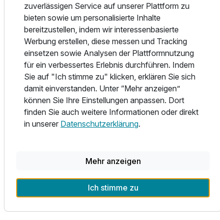
MODERN & GEMÜTLICH
zuverlässigen Service auf unserer Plattform zu
bieten sowie um personalisierte Inhalte
Unser kleines, familiengeführtes Hotel ist der ideale Ort für
bereitzustellen, indem wir interessenbasierte
Ausstattung
Ihre persönliche Auszeit. Mit 16 Einzel- und 2O
Werbung erstellen, diese messen und Tracking
Doppelzimmern bieten wir Ihnen als Gast eine ruhige und
einsetzen sowie Analysen der Plattformnutzung
Zusatznächte
exklusive Möglichkeit der Erholung. Sie können dabei
für ein verbessertes Erlebnis durchführen. Indem
zwischen den Zimmerkategorien Standard und Komfort
Sie auf "Ich stimme zu" klicken, erklären Sie sich
wählen. All unsere Zimmer bieten einen modernen
Für 4 Tage
260,00 €
damit einverstanden. Unter “Mehr anzeigen”
p.P. ab
Wohnkomfort und sind mit Dusche, WC, Fön, Telefon und
können Sie Ihre Einstellungen anpassen. Dort
WLAN sowie zum Teil mit sonnigem Balkon ausgestattet.
finden Sie auch weitere Informationen oder direkt
Unser denkmalgeschütztes Haus und die Liebe zum Detail
in unserer
Datenschutzerklärung
.
in jedem Raum laden zum Entspannen und Wohlfühlen ein.
Ob Sie Ihren Urlaub bei uns entspannt oder aktiv
Doppelzimmer mit Balkon
verbringen möchten - Mountainbiking oder Tennis sowie
Mehr anzeigen
2 Erwachsene und 1 Kind
die unmittelbare Nähe zu idyllischen Wanderwegen bieten
Ihnen zahlreiche Möglichkeiten.
Ich stimme zu
UNSERE KÜCHE