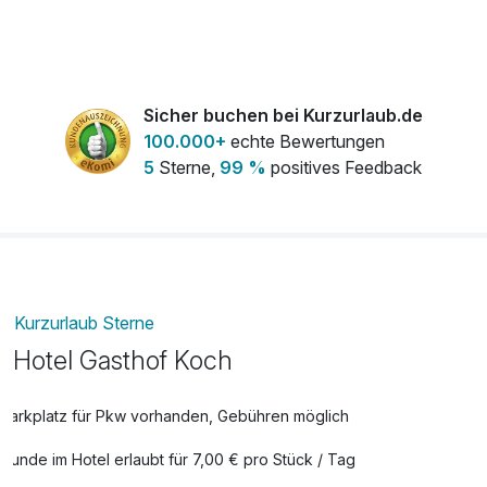
Hund im Zimer
13,00 €
pro Stück
Lunchpaket
10,00 €
Sicher buchen bei Kurzurlaub.de
pro Person
100.000+
echte Bewertungen
Obstkorb
11,00 €
5
Sterne,
99 %
positives Feedback
pro Zimmer
​Kalte Platte für Spätanreisen auf dem
14,00 €
Zimmer
pro Stück
Kurzurlaub Sterne
Hotel Gasthof Koch
Parkplatz für Pkw vorhanden, Gebühren möglich
Hunde im Hotel erlaubt für 7,00 € pro Stück / Tag