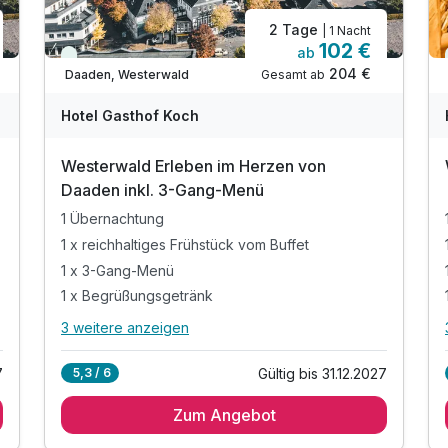
2 Tage
| 1 Nacht
102 €
ab
Immer verfügbar
204 €
Gesamt ab
Daaden, Westerwald
Hotel Gasthof Koch
Westerwald Erleben im Herzen von
Daaden inkl. 3-Gang-Menü
1 Übernachtung
1 x reichhaltiges Frühstück vom Buffet
1 x 3-Gang-Menü
1 x Begrüßungsgetränk
3 weitere anzeigen
Alle Inklusivleistungen
7 enthalten
7
Gültig bis 31.12.2027
5,3 / 6
1 Übernachtung
Zum Angebot
1 x reichhaltiges Frühstück vom Buffet
1 x 3-Gang-Menü