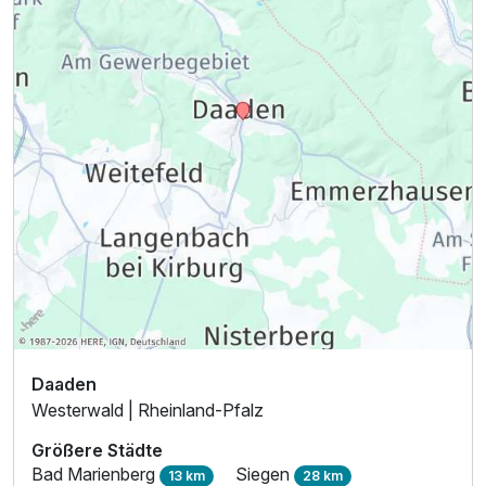
Für 4 Tage
320,00 €
p.P. ab
Einzelzimmer Komfort
1 Erwachsenen
Daaden
Westerwald | Rheinland-Pfalz
Größere Städte
Bad Marienberg
Siegen
13 km
28 km