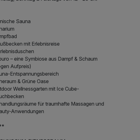
nnische Sauna
narium
mpfbad
Fußbecken mit Erlebnisreise
Erlebnisduschen
puro – eine Symbiose aus Dampf & Schaum
egen Aufpreis)
una-Entspannungsbereich
heraum & Grüne Oase
tdoor Wellnessgarten mit Ice Cube-
uchbecken
handlungsräume für traumhafte Massagen und
auty-Anwendungen
**