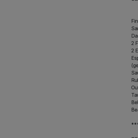
Fi
Sa
Da
2 
2 
Es
(g
Sa
Ru
Ou
Ta
Be
Be
**