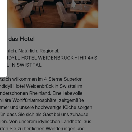
er das Hotel
sönlich. Natürlich. Regional.
NDIDYLL HOTEL WEIDENBRÜCK - IHR 4*S
TEL IN SWISTTAL
rzlich willkommen im 4 Sterne Superior
didyll Hotel Weidenbrück in Swisttal im
nderschönen Rheinland. Eine liebevolle
miliäre Wohlfühlatmosphäre, zeitgemäße
mmer und unsere hochwertige Küche sorgen
ür, dass Sie sich als Gast bei uns zuhause
hlen. Von unserem idyllischen Landhotel aus
arten Sie zu herrlichen Wanderungen und