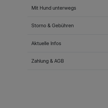
Teilkörpermassage
Mit Hund unterwegs
pro Stück (25 Minuten)
Storno & Gebühren
Aktuelle Infos
Zahlung & AGB
Ausstattung
Zusatznächte
Für 5 Tage