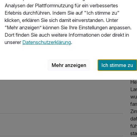
30,00 €
Analysen der Plattformnutzung für ein verbessertes
Erlebnis durchführen. Indem Sie auf "Ich stimme zu"
ch & 4-Gang-Dinner nahe Bonn
klicken, erklären Sie sich damit einverstanden. Unter
g und Entspannung für eine kleine Auszeit in
“Mehr anzeigen” können Sie Ihre Einstellungen anpassen.
40,00 €
g in der eigenen Heimat, Freundliche, ruhige,
Dort finden Sie auch weitere Informationen oder direkt in
stattung, Leckere und gute Küche,
Üb
unserer
Datenschutzerklärung
.
6.2026
Per
Wanderung oder
45,00 €
LA
Mehr anzeigen
Ich stimme zu
HO
He
45,00 €
Lan
wu
fa
Zi
45,00 €
daf
fü
st