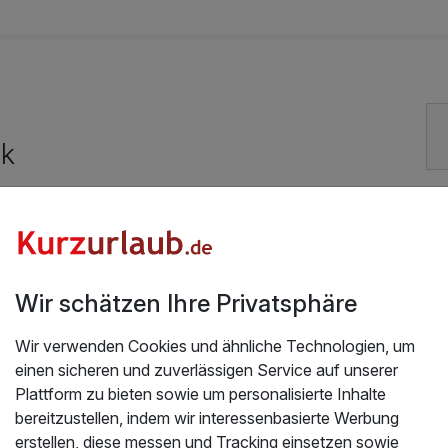
30,00 €
90,00 €
ck
100,00 €
Gut bewertete Lage
Hunde im Hotel erlaubt für 20,00 € pro Stück / Tag
20,00 €
E-Bike-Verleih 45,00 € pro Stück / Tag
Wir schätzen Ihre Privatsphäre
Kostenloses W-LAN
Wir verwenden Cookies und ähnliche Technologien, um
Mit Hotelbar
einen sicheren und zuverlässigen Service auf unserer
45,00 €
Plattform zu bieten sowie um personalisierte Inhalte
bereitzustellen, indem wir interessenbasierte Werbung
erstellen, diese messen und Tracking einsetzen sowie