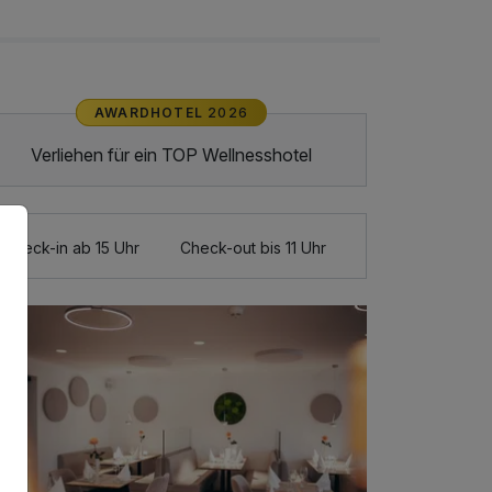
AWARDHOTEL
2026
Verliehen für ein TOP Wellnesshotel
Check-in ab 15 Uhr
Check-out bis 11 Uhr