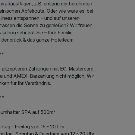
hrradausflügen, z.B. entlang der berühmten
einischen Apfelroute. Oder wie wäre es, bei
llness entspannen – und auf unseren
rrassen die Sonne zu genießen? Wir freuen
 schon sehr auf Sie – Ihre Familie
idenbrück & das ganze Hotelteam
**
r akzeptieren Zahlungen mit EC, Mastercard,
sa und AMEX. Barzahlung nicht möglich. Wir
ken für Ihr Verständnis.
**
aumhafter SPA auf 500m²
ntag - Freitag von 15 - 20 Uhr
mstag, Sonntag & Feiertage von 12 - 20 Uhr