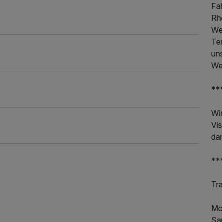
50,00 €
Fa
Rh
We
Te
uns
We
**
Wi
Vi
dan
**
Tr
Mo
482,00 €
p.P. ab
Sa