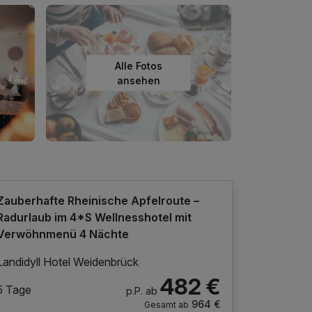
Alle Fotos
ansehen
Zauberhafte Rheinische Apfelroute –
Radurlaub im 4*S Wellnesshotel mit
Verwöhnmenü 4 Nächte
Landidyll Hotel Weidenbrück
482 €
5 Tage
p.P. ab
964 €
Gesamt ab