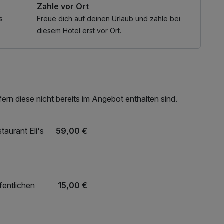
Zahle vor Ort
h für Sie zubereitet wird.
ion aus Bewegung, Naturgenuss sowie kulinarischen
s
Freue dich auf deinen Urlaub und zahle bei
fel-Region von ihrer schönsten Seite.
diesem Hotel erst vor Ort.
 zu heißen und garantieren Ihnen eine rundum
rn diese nicht bereits im Angebot enthalten sind.
aurant Eli's
59,00 €
fentlichen
15,00 €