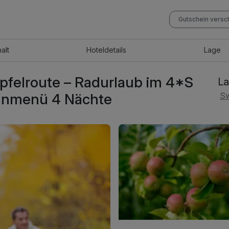
Gutschein vers
halt
Hotel
details
Lage
pfelroute – Radurlaub im 4*S
La
öhnmenü 4 Nächte
Sw