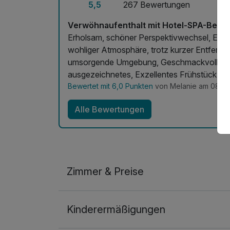
5,5
267 Bewertungen
Late Check-Out
pro Zimmer
Verwöhnaufenthalt mit Hotel-SPA-Besu
Erholsam, schöner Perspektivwechsel, Erdun
Muschel in der Therme Euskirchen
wohliger Atmosphäre, trotz kurzer Entfernun
pro Stück
umsorgende Umgebung, Geschmackvolle Aus
ausgezeichnetes, Exzellentes Frühstück!!
Bewertet mit 6,0 Punkten
von Melanie am 08.0
Picknickkorb für 2 Personen für Ihre 
Fahrradtour
Alle Bewertungen
pro Zimmer
Ruheinsel in der Therme Euskirchen
pro Stück
Zimmer & Preise
Tagesticket für die Therme Euskirchen
Doppelzimmer French Bett
pro Person
Kinderermäßigungen
2 Erwachsene