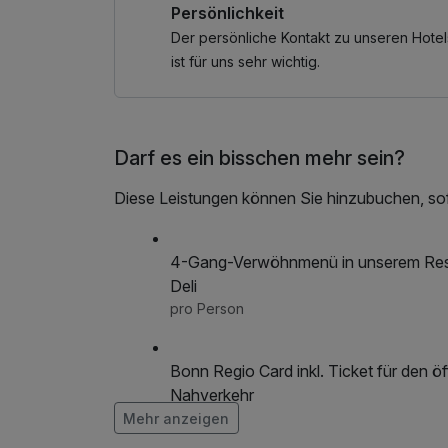
Persönlichkeit
das mit regionalen und saisonalen Zutaten frisc
Freuen Sie sich auf eine gelungene Kombinat
Der persönliche Kontakt zu unseren Hotel
Höhepunkten – und erleben Sie die Rhein-Vorei
ist für uns sehr wichtig.
Wir freuen uns darauf, Sie bei uns willkommen
entspannte Wohlfühlatmosphäre.
Darf es ein bisschen mehr sein?
Diese Leistungen können Sie hinzubuchen, sofe
4-Gang-Verwöhnmenü in unserem Rest
Deli
pro Person
Bonn Regio Card inkl. Ticket für den öf
Nahverkehr
pro Person
Mehr anzeigen