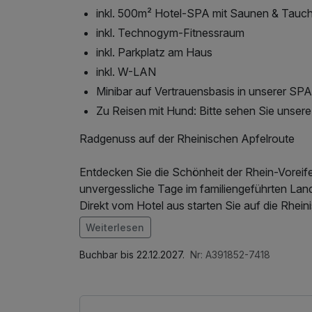
inkl. 500m² Hotel-SPA mit Saunen & Tauc
inkl. Technogym-Fitnessraum
inkl. Parkplatz am Haus
inkl. W-LAN
Minibar auf Vertrauensbasis in unserer SP
Zu Reisen mit Hund: Bitte sehen Sie unser
Radgenuss auf der Rheinischen Apfelroute
Entdecken Sie die Schönheit der Rhein-Voreif
unvergessliche Tage im familiengeführten Land
Direkt vom Hotel aus starten Sie auf die Rhei
Nordrhein-Westfalens. Auf überwiegend verke
Weiterlesen
blühenden Obstplantagen, weitläufigen Feldern
Im Angebot enthalten
Zahlreiche liebevoll gestaltete Rastplätze ent
1 Flasche Mineralwasser, Saunabenutzung, Sa
Buchbar bis 22.12.2027.
Nr: A391852-7418
und das von uns vorbereitete Picknick inmitte
Fitnessbereichs, Nutzung des Wellnessbereic
Nach einem aktiven Tag kehren Sie in unser H
ganztägige Nutzung Wellnessbereich nach che
In unserem Eli's Deli – Das Restaurant verwö