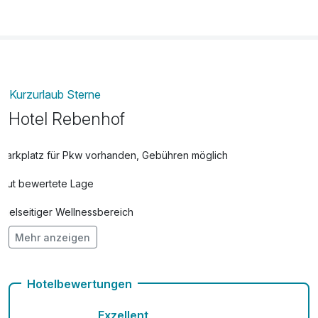
Kurzurlaub Sterne
Hotel Rebenhof
Parkplatz für Pkw vorhanden, Gebühren möglich
Gut bewertete Lage
Vielseitiger Wellnessbereich
Mehr anzeigen
Hunde im Hotel erlaubt für 18,00 € pro Stück / Tag
Kostenloses W-LAN
Hotelbewertungen
Exzellent