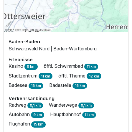
Baden-Baden
Schwarzwald Nord | Baden-Württemberg
Erlebnisse
Kasino
öfftl. Schwimmbad
9 km
11 km
Stadtzentrum
öfftl. Therme
11 km
12 km
Badesee
Badestelle
16 km
16 km
Verkehrsanbindung
Ausstattung
Radweg
Wanderwege
0,1 km
0,1 km
Autobahn
Hauptbahnhof
9 km
11 km
Für 5 Tage
503,00 €
p.P. ab
Flughafen
15 km