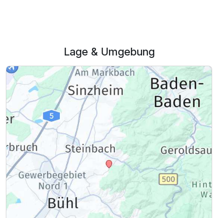
Lage & Umgebung
Ausstattung
Für 5 Tage
582,00 €
p.P. ab
Doppelzimmer Superior A
2 Erwachsene