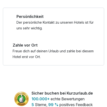
* An Sonntagen ist unser Restaurant geschlossen. Bei
Buchung des Angebots mit Aufenthalt über einen Sonntag
Persönlichkeit
werden Ihnen EUR 35,00 pro Person vom Angebotspreis
gutgeschrieben. Das Abendessen kann an diesen Tagen in
Der persönliche Kontakt zu unseren Hotels ist für
Restaurants in der Nähe eingenommen werden.
uns sehr wichtig.
Zahle vor Ort
Freue dich auf deinen Urlaub und zahle bei diesem
Hotel erst vor Ort.
Sicher buchen bei Kurzurlaub.de
100.000+
echte Bewertungen
5
Sterne,
99 %
positives Feedback