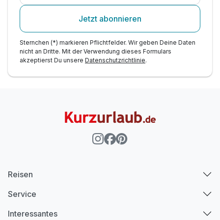
Ausstattung
Jetzt abonnieren
Für 5 Tage
615,00 €
p.P. ab
Sternchen (*) markieren Pflichtfelder. Wir geben Deine Daten
nicht an Dritte. Mit der Verwendung dieses Formulars
akzeptierst Du unsere
Datenschutzrichtlinie
.
Juniorsuite/n
2 Erwachsene
Reisen
Service
Interessantes