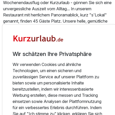
Wochenendausflug oder Kurzurlaub - gönnen Sie sich eine
unvergessliche Auszeit vom Alltag... In unserem
Für 5 Tage
460,00 €
p.P. ab
Restaurant mit herrlichem Panoramablick, kurz "s'Lokal"
genannt, finden 45 Gäste Platz. Unsere helle, gemütliche
"Burgunderstube" eignet sich für 35 Personen. Zur
Sommerzeit können Sie Ihre Speisen und Getränke auf
unserer Terrasse genießen. Saisonale und regionale
Grundprodukte, Getränke und Weine sind die Basis unserer
Doppelzimmer Komfort B
leckeren badisch - internationalen Küche. Mit Liebe
2 Erwachsene
Wir schätzen Ihre Privatsphäre
gekocht und einem Lächeln serviert, ganz nach Ihrem
Geschmack - vom herzhaften Vesper bis zum
Wir verwenden Cookies und ähnliche
umfangreichen Menü.
Technologien, um einen sicheren und
Genießen Sie Ruhe und finden Sie Entspannung in
zuverlässigen Service auf unserer Plattform zu
unserem Wellnessbereich, mit Bio Sauna, Finnische Sauna,
bieten sowie um personalisierte Inhalte
Kräutersauna, Dampfbad, Ruheraum oder im Sommer auf
bereitzustellen, indem wir interessenbasierte
der Liegewiese im Freien. Öffnungszeiten: in den
Werbung erstellen, diese messen und Tracking
Sommermonaten: täglich ab 16:00 - 21:00 Uhr, in den
einsetzen sowie Analysen der Plattformnutzung
Wintermonaten: ab 13:00 - 20:00Uhr.
für ein verbessertes Erlebnis durchführen. Indem
Das Baden-Badener-Rebland ist zum Malen schön -
Sie auf "Ich stimme zu" klicken, erklären Sie sich