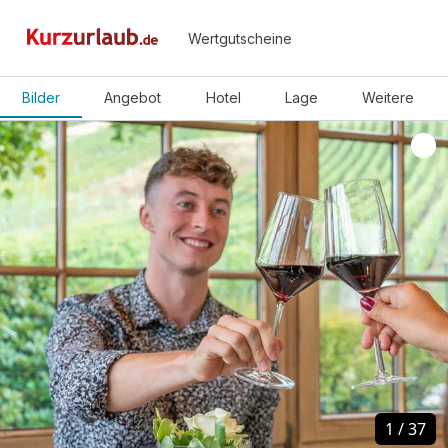
Wertgutscheine
Bilder
Angebot
Hotel
Lage
Weitere
1
1
/
/
37
37