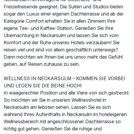
Freizeitreisende geeignet. Die Suiten und Studios bieten
Ausstattung
sogar den Luxus einer eigenen Dachterrasse und ab der
Kategorie Comfort erhalten Sie in allen Zimmern Ihre
eigene Tee- und Kaffee-Station. Genießen Sie Ihre
Zusatznächte
Übernachtung in Neckarsulm und lassen Sie sich vom
Komfort und der Ruhe unseres Hotels verzaubern! Sie
Für 3 Tage
135,00 €
p.P. ab
reisen viel und sind vor allem geschäftlich unterwegs?
Dann möchten wir Ihnen bei uns umso mehr das Gefühl
geben, auf Reisen zuhause zu sein.
WELLNESS IN NECKARSULM – KOMMEN SIE VORBEI
UND LEGEN SIE DIE BEINE HOCH!
Doppelzimmer Superior
In waagerechter Position und alle Viere von sich gestreckt:
2 Erwachsene
So möchten wir Sie in unserem Wellnesshotel in
Neckarsulm am liebsten sehen. Lassen Sie es sich
während Ihres Aufenthalts in Neckarsulm im hoteleigenen
Wellnessbereich mit angeschlossener Dachterrasse so
richtig gut gehen. Genießen Sie die ruhige und