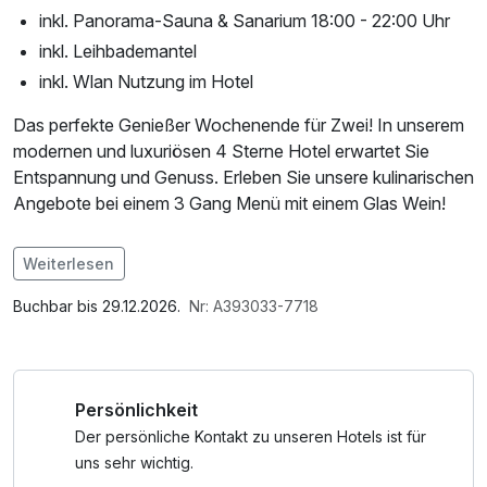
inkl. Panorama-Sauna & Sanarium 18:00 - 22:00 Uhr
inkl. Leihbademantel
inkl. Wlan Nutzung im Hotel
Das perfekte Genießer Wochenende für Zwei! In unserem
modernen und luxuriösen 4 Sterne Hotel erwartet Sie
Entspannung und Genuss. Erleben Sie unsere kulinarischen
Angebote bei einem 3 Gang Menü mit einem Glas Wein!
Im Angebot enthalten
Weiterlesen
1 Flasche Mineralwasser, Saunabenutzung, Saunatuch,
Leihbademantel, Nutzung des Fitnessbereichs, Nutzung
Buchbar bis 29.12.2026.
Nr: A393033-7718
des Wellnessbereichs, W-LAN Nutzung / Internetnutzung,
Nutzung Öffentliches Internetterminal, Tageszeitung
Persönlichkeit
Der persönliche Kontakt zu unseren Hotels ist für
uns sehr wichtig.