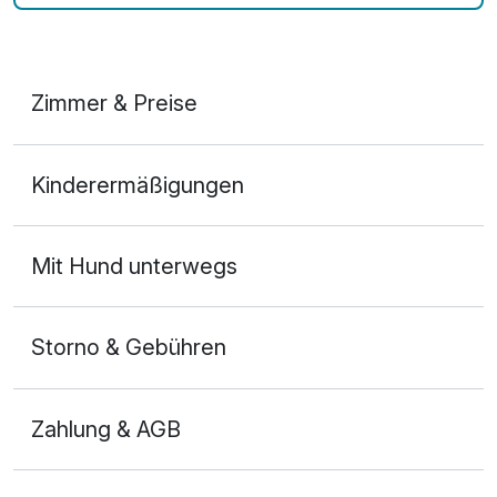
Zimmer & Preise
Doppelzimmer Deluxe
Kinderermäßigungen
2 Erwachsene
Mit Hund unterwegs
Storno & Gebühren
Zahlung & AGB