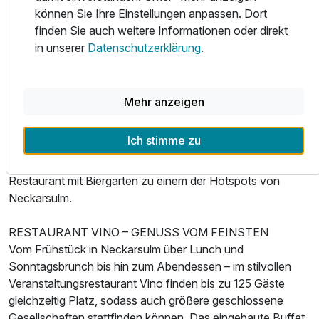
Für 3 Tage
115,00 €
p.P. ab
MIT CHARME
können Sie Ihre Einstellungen anpassen. Dort
Wie der Name schon verrät, befindet sich das Restaurant
finden Sie auch weitere Informationen oder direkt
Alte Post in der ehemaligen Postfiliale von Neckarsulm.
in unserer
Datenschutzerklärung
.
Das wunderschöne Gebäude wurde als historisches Zitat
in das Gesamtkonzept des neuen Welcome Hotel
Neckarsulm eingebunden. Ein gläsernes Bauelement
Mehr anzeigen
verbindet den modernen Hotelteil mit der Gastronomie Alte
Post. Im Restaurant und dem angrenzenden Biergarten
Ich stimme zu
erhalten Sie frisch zubereitete À-la-carte-Gerichte und
natürlich kühle Getränke. Abends verwandelt sich das
Restaurant mit Biergarten zu einem der Hotspots von
Neckarsulm.
RESTAURANT VINO – GENUSS VOM FEINSTEN
Vom Frühstück in Neckarsulm über Lunch und
Sonntagsbrunch bis hin zum Abendessen – im stilvollen
Veranstaltungsrestaurant Vino finden bis zu 125 Gäste
gleichzeitig Platz, sodass auch größere geschlossene
Gesellschaften stattfinden können. Das eingebaute Buffet