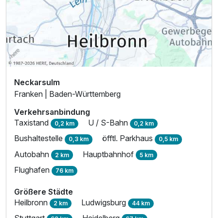
Neckarsulm
Franken | Baden-Württemberg
Verkehrsanbindung
Taxistand
U / S-Bahn
0,2 km
0,2 km
Bushaltestelle
öfftl. Parkhaus
0,3 km
0,5 km
Autobahn
Hauptbahnhof
2 km
5 km
Flughafen
76 km
Größere Städte
Heilbronn
Ludwigsburg
2 km
44 km