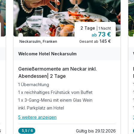
2 Tage
| 1 Nacht
73 €
ab
Verfügbar bis Dezember
145 €
Gesamt ab
Neckarsulm, Franken
Welcome Hotel Neckarsulm
Genießermomente am Neckar inkl.
Abendessen| 2 Tage
1 Übernachtung
1 x reichhaltiges Frühstück vom Buffet
1 x 3-Gang-Menü mit einem Glas Wein
inkl. Parkplatz am Hotel
5 weitere anzeigen
Alle Inklusivleistungen
9 enthalten
6
Gültig bis 29.12.2026
5,5 / 6