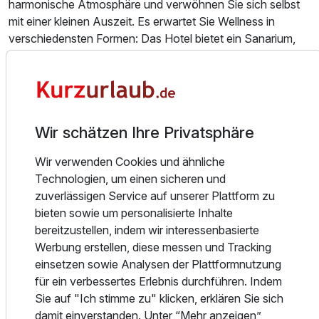
harmonische Atmosphäre und verwöhnen Sie sich selbst
mit einer kleinen Auszeit. Es erwartet Sie Wellness in
verschiedensten Formen: Das Hotel bietet ein Sanarium,
eine Panorama-Sauna sowie zwei Ruhe- und
Entspannungsbereiche. In unserem Fitnessstudio in
Neckarsulm mit diversen Sportgeräten können Sie zudem
etwas für Körper und Fitness tun.
Wir schätzen Ihre Privatsphäre
Freuen Sie sich auf:
einen Soft-Wellnessbereich mit angeschlossener
Wir verwenden Cookies und ähnliche
Dachterrasse,
Technologien, um einen sicheren und
ein Sanarium (aufgrund der aktuellen Situation
zuverlässigen Service auf unserer Plattform zu
geschlossen),
bieten sowie um personalisierte Inhalte
eine Panorama-Sauna (derzeit ohne Aufguss),
bereitzustellen, indem wir interessenbasierte
Ausstattung
Ruhe- und Entspannungsbereiche und
Werbung erstellen, diese messen und Tracking
einen Fitnessbereich mit Laufband, Crosstrainer, diverse
einsetzen sowie Analysen der Plattformnutzung
Hanteln und Ergotrainer!
Zusatznächte
für ein verbessertes Erlebnis durchführen. Indem
Sie auf "Ich stimme zu" klicken, erklären Sie sich
RESTAURANT ALTE POST – BAR UND BIERGARTEN
damit einverstanden. Unter “Mehr anzeigen”