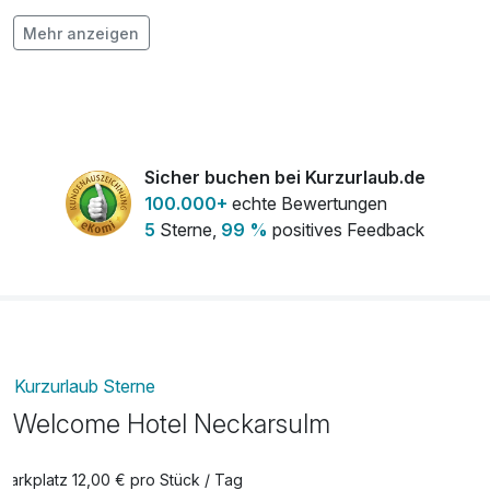
Flasche Wein 0,75l
24,00 €
Mehr anzeigen
pro Stück
Lunchbox für unterwegs
14,00 €
pro Person
Obstkorb
10,00 €
Sicher buchen bei Kurzurlaub.de
pro Zimmer
100.000+
echte Bewertungen
5
Sterne,
99 %
positives Feedback
Kurzurlaub Sterne
Welcome Hotel Neckarsulm
Parkplatz 12,00 € pro Stück / Tag