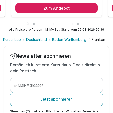
1 Übernachtung
Zum Angebot
1 x reichhaltiges Frühstück vom Buffet
1 x 3-Gang-Menü mit einem Glas Wein
inkl. Parkplatz am Hotel
inkl. Late Checkout bis 15:00 Uhr
Alle Preise pro Person inkl. MwSt. / Stand vom 06.08.2026 20:39
inkl. Nutzung des modernen Soft-
Wellnessbereichs
Kurzurlaub
Deutschland
Baden-Württemberg
Franken
inkl. Panorama-Sauna & Sanarium 18:00 - 22:00
Uhr
Newsletter abonnieren
inkl. Leihbademantel
inkl. Wlan Nutzung im Hotel
Persönlich kuratierte Kurzurlaub-Deals direkt in
dein Postfach
E-Mail-Adresse*
Jetzt abonnieren
Sternchen (*) markieren Pflichtfelder. Wir geben Deine Daten