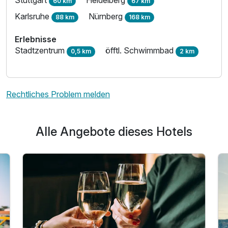
Stuttgart
Heidelberg
60 km
67 km
Karlsruhe
Nürnberg
88 km
168 km
Erlebnisse
Stadtzentrum
öfftl. Schwimmbad
0,5 km
2 km
Rechtliches Problem melden
Alle Angebote dieses Hotels