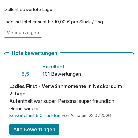
Exzellent bewertete Lage
Hunde im Hotel erlaubt für 10,00 € pro Stück / Tag
Mehr anzeigen
Auch vegetarische Speisen
Kostenloses W-LAN
Hotelbewertungen
Zimmerservice verfügbar
Exzellent
Mit Hotelbar
5,5
101 Bewertungen
Ladies First - Verwöhnmomente in Neckarsulm |
2 Tage
Aufenthalt war super. Personal super freundlich.
Gerne wieder
Bewertet mit 6,0 Punkten
von Anita am 22.07.2026
Alle Bewertungen