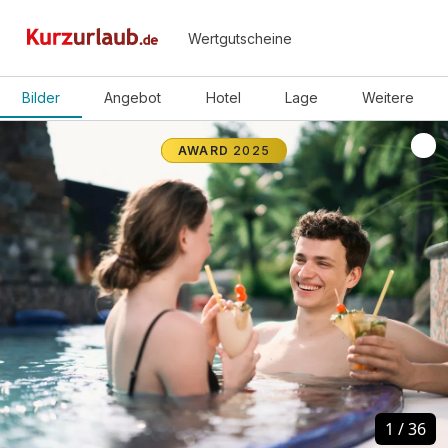
Wertgutscheine
Bilder
Angebot
Hotel
Lage
Weitere
AWARD
2025
1
1
/
/
36
36