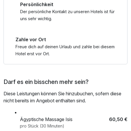
Persönlichkeit
Der Zutritt zur Eurotherme mit Tropicana, Sauna-Dorf
check out, Badetasche mit Bademantel und -tücher
Auszeit (Saunawelt nur für Erwachsene), Aquapulco
Der persönliche Kontakt zu unseren Hotels ist für
erfolgt über einen Verbindungsgang und ist auch am An- &
uns sehr wichtig.
Abreisetag inkludiert!
Zahle vor Ort
Das Relax-Hotelpool und die Saunen mit dem neuen
`Balinesischen Palmenhaus´ und großzügigen
Freue dich auf deinen Urlaub und zahle bei diesem
Liegebereichen ist exklusive für Hotelgäste nutzbar!
Hotel erst vor Ort.
*Den Hotel-Wellnessbereich können Sie auch am An- und
Abreisetag von 9:00 - 22:00 Uhr nutzen
Darf es ein bisschen mehr sein?
Diese Leistungen können Sie hinzubuchen, sofern diese
nicht bereits im Angebot enthalten sind.
Ägyptische Massage Isis
60,50 €
pro Stück (30 Minuten)