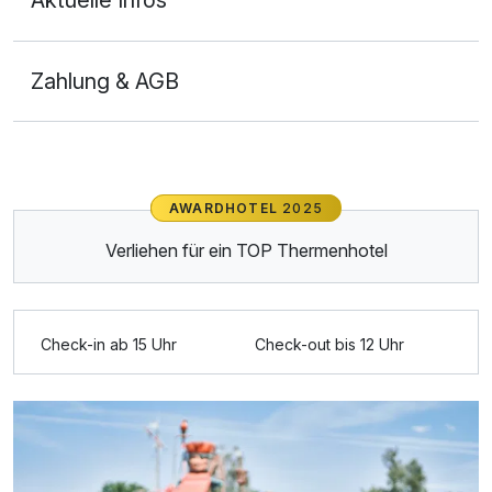
Aktuelle Infos
Zahlung & AGB
Ausstattung
Für 8 Tage
1.652,00 €
AWARDHOTEL
2025
p.P. ab
Verliehen für ein TOP Thermenhotel
Check-in ab 15 Uhr
Check-out bis 12 Uhr
Suite/n
2 Erwachsene