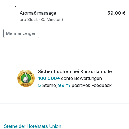
Aromaölmassage
59,00 €
pro Stück (30 Minuten)
Flasche Prosecco
31,00 €
Mehr anzeigen
pro Stück
Hydra Boost
57,00 €
pro Stück (30 Minuten)
Sicher buchen bei Kurzurlaub.de
100.000+
echte Bewertungen
Klassische Ganzkörpermassage
75,00 €
5
Sterne,
99 %
positives Feedback
pro Stück (45 Minuten)
Physio Relax Massage
95,00 €
pro Stück (50 Minuten)
Sterne der Hotelstars Union