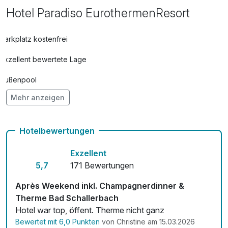
Hotel Paradiso EurothermenResort
Parkplatz kostenfrei
Exzellent bewertete Lage
Außenpool
Mehr anzeigen
Vielseitiger Wellnessbereich
Hunde im Hotel nicht erlaubt
Hotelbewertungen
Auch vegetarische Speisen
Exzellent
Fitnessgeräte stehen bereit
5,7
171 Bewertungen
Kostenloses W-LAN
Après Weekend inkl. Champagnerdinner &
Therme Bad Schallerbach
Zimmerservice verfügbar
Hotel war top, öffent. Therme nicht ganz
Bewertet mit 6,0 Punkten
von Christine am 15.03.2026
Mit Hotelbar