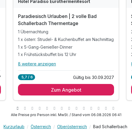
WAR
W
Hotel Paradiso EurothermenResort
D
202
2
Paradiesisch Urlauben | 2 volle Bad
5
5
Schallerbach Thermentage
1 Übernachtung
1 x österr. Strudel- & Kuchenbuffet am Nachmittag
1 x 5-Gang-Genießer-Dinner
1 x Frühstücksbuffet bis 12 Uhr
8 weitere anzeigen
Alle Inklusivleistungen
12 enthalten
7
Gültig bis 30.09.2027
5,7 / 6
1 Übernachtung
Zum Angebot
1 x österr. Strudel- & Kuchenbuffet am Nachmittag
1 x 5-Gang-Genießer-Dinner
1 x Frühstücksbuffet bis 12 Uhr
inkl. ganztägiger Zugang zur öffentlichen
Alle Preise pro Person inkl. MwSt. / Stand vom 06.08.2026 06:41
Therme*
inkl. Nutzung Hotelpool & Sauna, nur f.
Kurzurlaub
Österreich
Oberösterreich
Bad Schallerbach