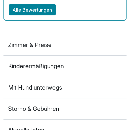
Alle Bewertungen
Zimmer & Preise
Doppelzimmer Wasserseite
Kinderermäßigungen
2 Erwachsene und 2 Kinder
Mit Hund unterwegs
Storno & Gebühren