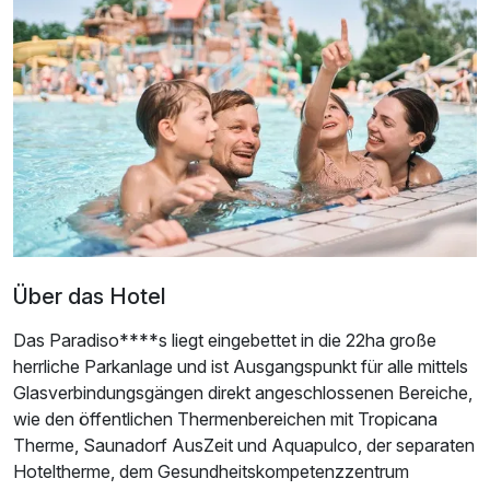
Ausstattung
Über das Hotel
Für 8 Tage
1.834,00 €
p.P. ab
Das Paradiso****s liegt eingebettet in die 22ha große
herrliche Parkanlage und ist Ausgangspunkt für alle mittels
Glasverbindungsgängen direkt angeschlossenen Bereiche,
wie den öffentlichen Thermenbereichen mit Tropicana
Therme, Saunadorf AusZeit und Aquapulco, der separaten
Hoteltherme, dem Gesundheitskompetenzzentrum