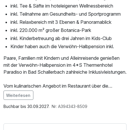
inkl. Tee & Säfte im hoteleigenen Wellnessbereich
inkl. Teilnahme am Gesundheits- und Sportprogramm
inkl. Relaxbereich mit 3 Ebenen & Panoramablick
inkl. 220.000 m² großer Botanica-Park
inkl. Kinderbetreuung ab drei Jahren im Kids-Club
Kinder haben auch die Verwöhn-Halbpension inkl.
Paare, Familien mit Kindern und Alleinreisende genießen
mit der Verwöhn-Halbpension im 4*S Thermenhotel
Paradiso in Bad Schallerbach zahlreiche Inklusivleistungen.
Vom kulinarischen Angebot im Restaurant über die
Benützung des hauseigenen Wellnessbereichs bis zur
Weiterlesen
Kinderbetreuung ab drei Jahren im Kids-Club.
Im Angebot enthalten
Saunabenutzung, Leihbademantel, Parkplatz, Nutzung des
Buchbar bis 30.09.2027.
Nr: A394343-8509
Alle diese attraktiven Vorteile sind im Preis für Ihren Urlaub
Fitnessbereichs, Nutzung des Wellnessbereichs, W-LAN
im 4*S Hotel Paradiso bereits inbegriffen!
Nutzung / Internetnutzung, kostenfreie Nutzung öffentl.
Nahverkehr, ganztägige Nutzung Wellnessbereich nach