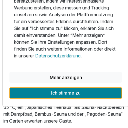
bereitzustellen, indem wir interessenbasierte
Auszeit (Saunawelt nur für Erwachsene), Aquapulco
Werbung erstellen, diese messen und Tracking
erfolgt über einen Verbindungsgang und ist auch am
einsetzen sowie Analysen der Plattformnutzung
Anreisetag ab 09:00 Uhr und am Abreisetag bis 22 Uhr
für ein verbessertes Erlebnis durchführen. Indem
inkludiert! (Badeschluss 21:30)
Sie auf "Ich stimme zu" klicken, erklären Sie sich
damit einverstanden. Unter “Mehr anzeigen”
Bei uns finden Sie in Sachen Thermen-Erlebnis wahrhaften
können Sie Ihre Einstellungen anpassen. Dort
Luxus vor. Einerseits haben Sie Zugang zu allen
finden Sie auch weitere Informationen oder direkt
Angeboten der weitläufigen und vielfältigen öffentlichen
in unserer
Datenschutzerklärung
.
Therme – darüber hinaus bietet das Paradiso aber direkt im
Hotel eine separierte Pool- & Saunalandschaft mit
Balinesischem Palmenhaus auf insgesamt 3.600 m²
Mehr anzeigen
inmitten einer herrlichen Gartenanlage, die ausschließlich
unseren Hotelgästen zur Verfügung steht. Ein
Ich stimme zu
faszinierender Thermalwasser-Außenpool mit
Sprudelliegen, Wasserfall und Massagestraße bei wohligen
35 °C, ein „Japanisches Teehaus“ als Sauna-Nacktbereich
mit Dampfbad, Bambus-Sauna und der „Pagoden-Sauna“
im Garten erwarten unsere Gäste.