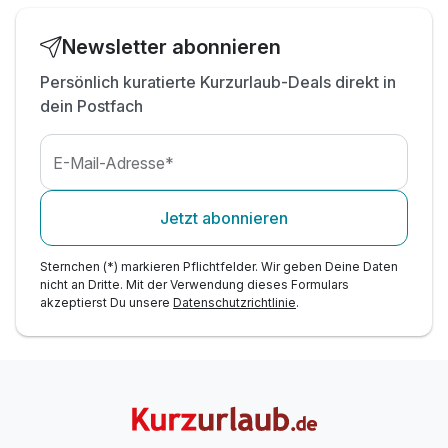
Hotelgäste
inkl. Tee & Säfte im hoteleigenen
Newsletter abonnieren
Wellnessbereich
inkl. Teilnahme am Gesundheits- und
Persönlich kuratierte Kurzurlaub-Deals direkt in
Sportprogramm
dein Postfach
inkl. Relaxbereich mit 3 Ebenen & Panoramablick
inkl. 220.000 m² großer Botanica-Park
E-Mail-Adresse*
inkl. Kinderbetreuung ab drei Jahren im Kids-
Club
Jetzt abonnieren
Kinder haben auch die Verwöhn-Halbpension
inkl.
Sternchen (*) markieren Pflichtfelder. Wir geben Deine Daten
nicht an Dritte. Mit der Verwendung dieses Formulars
akzeptierst Du unsere
Datenschutzrichtlinie
.