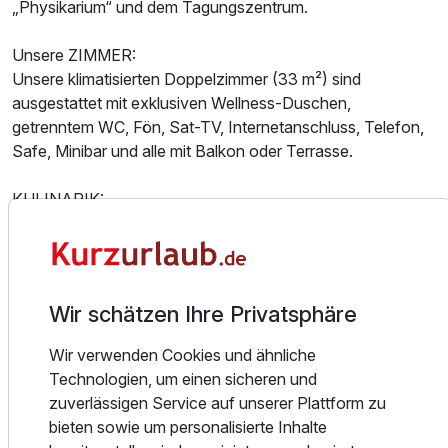
„Physikarium“ und dem Tagungszentrum.
Unsere ZIMMER:
Unsere klimatisierten Doppelzimmer (33 m²) sind
ausgestattet mit exklusiven Wellness-Duschen,
getrenntem WC, Fön, Sat-TV, Internetanschluss, Telefon,
Safe, Minibar und alle mit Balkon oder Terrasse.
KULINARIK:
Das umfassende Frühstücksangebot wird am großzügigen
Buffet zubereitet. Besonderen Wert bei Ihrem Urlaub legt
das Hotel auf ein genussvolles und stimmungsvolles
Abendessen im Top-Ambiente. Den jeweils dazu
Wir schätzen Ihre Privatsphäre
passenden Wein finden Sie in der Vinothek. In der Piano-
Bar klingt Ihr Abend bei gepflegten Drinks und guter
Wir verwenden Cookies und ähnliche
Unterhaltung stimmungsvoll aus.
Technologien, um einen sicheren und
zuverlässigen Service auf unserer Plattform zu
THERMEN-ERLEBNIS:
bieten sowie um personalisierte Inhalte
Der Zutritt zur Eurotherme mit Tropicana, Saunadorf