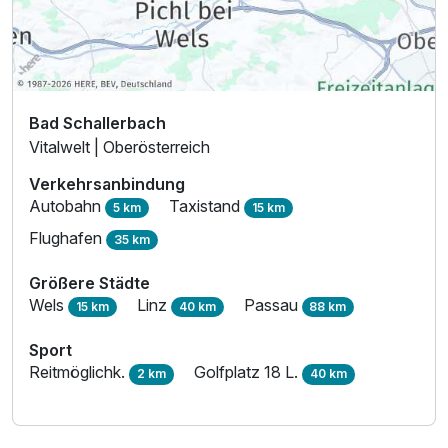
Bad Schallerbach
Vitalwelt | Oberösterreich
Verkehrsanbindung
Autobahn
Taxistand
5 km
15 km
Flughafen
35 km
Größere Städte
Wels
Linz
Passau
15 km
40 km
88 km
Sport
Reitmöglichk.
Golfplatz 18 L.
2 km
40 km