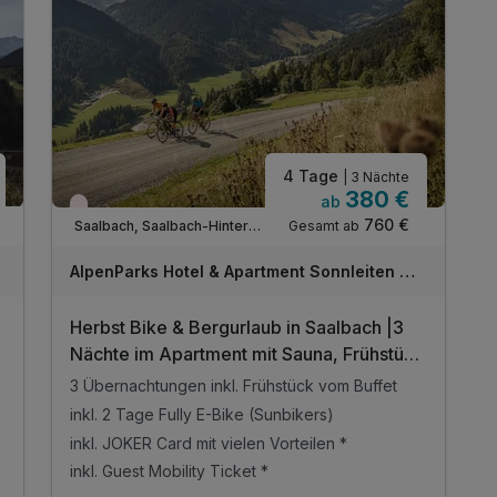
inkl. 1 Tiefgaragenparkplatz
inkl. W-LAN Nutzung im Hotel & im Zimmer
inkl. Endreinigung
inkl. Bikestorage pro Apartment
4 Tage
| 3 Nächte
380 €
ab
Wieder frei ab September
760 €
Gesamt ab
Saalbach, Saalbach-Hinterglemm
AlpenParks Hotel & Apartment Sonnleiten Saalbach
Herbst Bike & Bergurlaub in Saalbach |3
Nächte im Apartment mit Sauna, Frühstück
& E-Bike inklusive
3 Übernachtungen inkl. Frühstück vom Buffet
inkl. 2 Tage Fully E-Bike (Sunbikers)
inkl. JOKER Card mit vielen Vorteilen *
inkl. Guest Mobility Ticket *