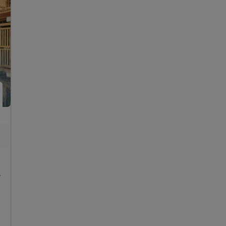
inkl. Benutzung des hauseigenen Außenpool
inkl. 1 Tiefgaragenparkplatz
inkl. W-LAN Nutzung im Hotel & im Zimmer
inkl. Endreinigung
inkl. Bikestorage pro Apartment