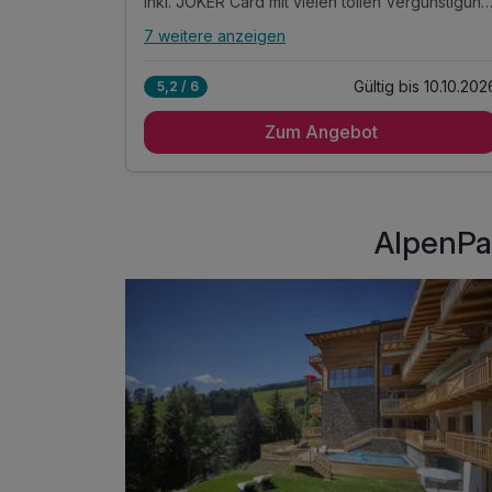
inkl. JOKER Card mit vielen tollen Vergünstig
7 weitere anzeigen
Alle Inklusivleistungen
11 enthalten
Gültig bis 10.10.202
5,2 / 6
6 Nächte im großzügigen Apartment
Zum Angebot
6 x Frühstück vom Buffet
voll ausgestattetes Apartment
inkl. JOKER Card mit vielen tollen
Vergünstigungen
AlpenPa
inkl. Guest Mobility Ticket *
inkl. Benutzung des hauseigenen Außenpool
inkl. 1 Tiefgaragenparkplatz
inkl. W-LAN Nutzung im Hotel & im Zimmer
inkl. Endreinigung
inkl. Bikestorage pro Apartment
1 Handtuchwechsel inklusive