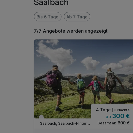
Saalbach
Bis 6 Tage
Ab 7 Tage
7/7 Angebote werden angezeigt.
4 Tage
| 3 Nächte
300 €
ab
Nur noch bis Oktober
600 €
Gesamt ab
Saalbach, Saalbach-Hinterglemm