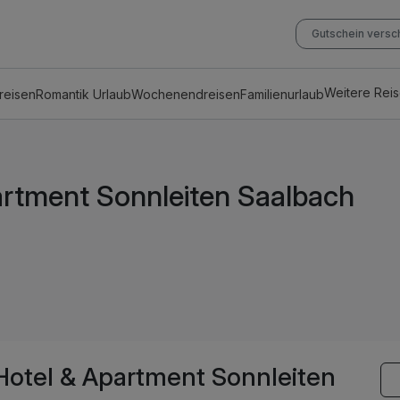
Gutschein vers
Weitere Rei
reisen
Romantik Urlaub
Wochenendreisen
Familienurlaub
artment Sonnleiten Saalbach
Hotel & Apartment Sonnleiten