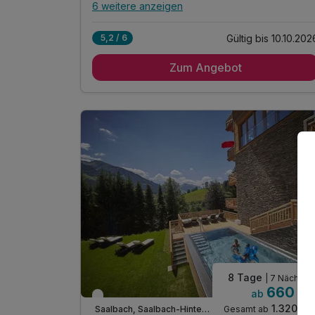
6 weitere anzeigen
Alle Inklusivleistungen
10 enthalten
Gültig bis 10.10.202
5,2 / 6
3 Übernachtungen im Apartment
Zum Angebot
inkl. Frühstück vom Buffet
inkl. JOKER Card mit vielen Vorteilen *
inkl. Guest Mobility Ticket *
1 x Tiefgaragenparkplatz
inkl. Endreinigung
inkl. Nutzung des Außenpools
inkl. W-LAN Nutzung im Hotel & im Zimmer
inkl. Endreinigung
voll ausgestattetes Apartment mit Sauna
8 Tage
| 7 Nächte
660 €
ab
Nur noch bis Oktober
1.320 €
Gesamt ab
Saalbach, Saalbach-Hinterglemm