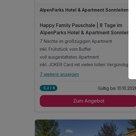
AlpenParks Hotel & Apartment Sonnleiten Saalbach
Happy Family Pauschale | 8 Tage im
AlpenParks Hotel & Apartment Sonnleiten
Saalbach
7 Nächte im großzügigen Apartment
inkl. Frühstück vom Buffet
voll ausgestattetes Apartment
inkl. JOKER Card mit vielen tollen Vergünstig
7 weitere anzeigen
Alle Inklusivleistungen
11 enthalten
Gültig bis 10.10.202
5,2 / 6
7 Nächte im großzügigen Apartment
Zum Angebot
inkl. Frühstück vom Buffet
voll ausgestattetes Apartment
inkl. JOKER Card mit vielen tollen
Vergünstigungen
inkl. Guest Mobility Ticket *