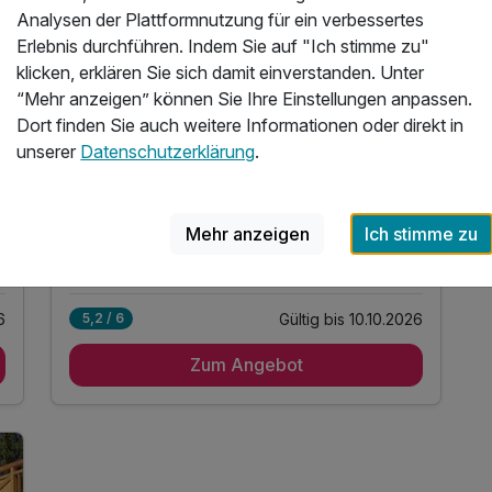
Analysen der Plattformnutzung für ein verbessertes
AlpenParks Hotel & Apartment Sonnleiten Saalbach
Erlebnis durchführen. Indem Sie auf "Ich stimme zu"
klicken, erklären Sie sich damit einverstanden. Unter
Happy Family Pauschale | 6 Tage im
“Mehr anzeigen” können Sie Ihre Einstellungen anpassen.
AlpenParks Hotel & Apartment Sonnleiten
Dort finden Sie auch weitere Informationen oder direkt in
Saalbach
5 Nächte im großzügigen Apartment
unserer
Datenschutzerklärung
.
5 x Frühstück vom Buffet
voll ausgestattetes Apartment
Mehr anzeigen
Ich stimme zu
ungen
inkl. JOKER Card mit vielen tollen Vergünstigungen
6 weitere anzeigen
Alle Inklusivleistungen
10 enthalten
6
Gültig bis 10.10.2026
5,2 / 6
5 Nächte im großzügigen Apartment
Zum Angebot
5 x Frühstück vom Buffet
voll ausgestattetes Apartment
inkl. JOKER Card mit vielen tollen
Vergünstigungen
inkl. Guest Mobility Ticket *