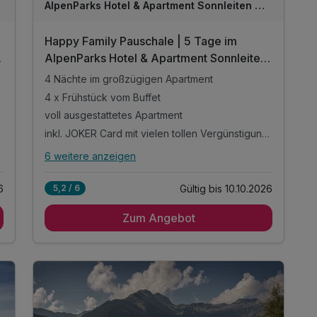
AlpenParks Hotel & Apartment Sonnleiten Saalbach
Happy Family Pauschale | 5 Tage im
AlpenParks Hotel & Apartment Sonnleiten
Saalbach
4 Nächte im großzügigen Apartment
4 x Frühstück vom Buffet
voll ausgestattetes Apartment
ungen
inkl. JOKER Card mit vielen tollen Vergünstigungen
6 weitere anzeigen
Alle Inklusivleistungen
10 enthalten
6
Gültig bis 10.10.2026
5,2 / 6
4 Nächte im großzügigen Apartment
Zum Angebot
4 x Frühstück vom Buffet
voll ausgestattetes Apartment
inkl. JOKER Card mit vielen tollen
Vergünstigungen
inkl. Guest Mobility Ticket *
inkl. Benutzung des hauseigenen Außenpool