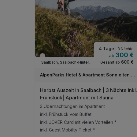
inkl. 1 Tiefgaragenparkplatz
inkl. W-LAN Nutzung im Hotel & im Zimmer
inkl. Endreinigung
inkl. Bikestorage pro Apartment
4 Tage
| 3 Nächte
300 €
ab
Wieder frei ab September
600 €
Gesamt ab
Saalbach, Saalbach-Hinterglemm
AlpenParks Hotel & Apartment Sonnleiten Saalbach
Herbst Auszeit in Saalbach | 3 Nächte inkl.
Frühstück| Apartment mit Sauna
3 Übernachtungen im Apartment
inkl. Frühstück vom Buffet
inkl. JOKER Card mit vielen Vorteilen *
inkl. Guest Mobility Ticket *