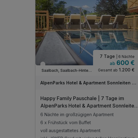
inkl. Benutzung des hauseigenen Außenpool
inkl. 1 Tiefgaragenparkplatz
inkl. W-LAN Nutzung im Hotel & im Zimmer
inkl. Endreinigung
inkl. Bikestorage pro Apartment
1 Handtuchwechsel inklusive
7 Tage
| 6 Nächte
600 €
ab
Nur noch bis Oktober
1.200 €
Gesamt ab
Saalbach, Saalbach-Hinterglemm
AlpenParks Hotel & Apartment Sonnleiten Saalbach
Happy Family Pauschale | 7 Tage im
AlpenParks Hotel & Apartment Sonnleiten
Saalbach
6 Nächte im großzügigen Apartment
6 x Frühstück vom Buffet
voll ausgestattetes Apartment