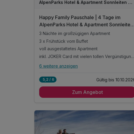
AlpenParks Hotel & Apartment Sonnleiten Saalbach
Happy Family Pauschale | 4 Tage im
AlpenParks Hotel & Apartment Sonnleiten
Saalbach
3 Nächte im großzügigen Apartment
3 x Frühstück vom Buffet
voll ausgestattetes Apartment
inkl. JOKER Card mit vielen tollen Vergünstig
6 weitere anzeigen
Alle Inklusivleistungen
10 enthalten
Gültig bis 10.10.202
5,2 / 6
3 Nächte im großzügigen Apartment
Zum Angebot
3 x Frühstück vom Buffet
voll ausgestattetes Apartment
inkl. JOKER Card mit vielen tollen
Vergünstigungen
inkl. Guest Mobility Ticket *
inkl. Benutzung des hauseigenen Außenpool