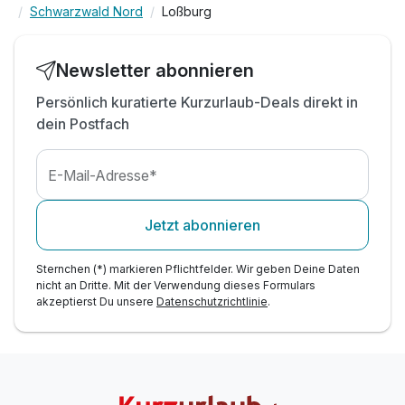
Schwarzwald Nord
Loßburg
inkl. Badetasche inkl. Saunatuch
inkl. WLAN
inkl. Parkplatz
Newsletter abonnieren
Persönlich kuratierte Kurzurlaub-Deals direkt in
dein Postfach
E-Mail-Adresse*
Jetzt abonnieren
Sternchen (*) markieren Pflichtfelder. Wir geben Deine Daten
nicht an Dritte. Mit der Verwendung dieses Formulars
akzeptierst Du unsere
Datenschutzrichtlinie
.