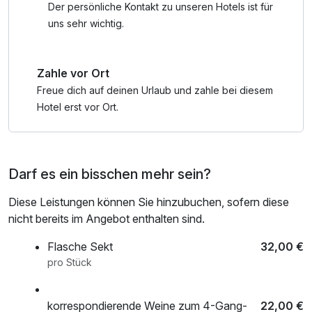
Der persönliche Kontakt zu unseren Hotels ist für
Wellness:
uns sehr wichtig.
Schöne Sauna-Landschaft - geöffnet von 15:00 Uhr -
19:00 Uhr. In unserer Spa-Suite "Badestüble" können Sie
Zahle vor Ort
ganz exklusiv - Allein zu Zweit - entspannen. In den
Angeboten "Turteltaubentagen" sind 2 Stunden Aufenthalt
Freue dich auf deinen Urlaub und zahle bei diesem
bereits enthalten.
Hotel erst vor Ort.
Die "Hirsch-Inklusive-Extras":
1 Flasche Mineralwasser auf dem Zimmer, großes
Darf es ein bisschen mehr sein?
Schlemmerfrühstück vom Buffet, unsere Hotelgäste
können im ganzen Haus WLAN kostenlos nutzen und
Diese Leistungen können Sie hinzubuchen, sofern diese
unsere Saunalandschaft nutzen.
nicht bereits im Angebot enthalten sind.
Flasche Sekt
32,00 €
pro Stück
korrespondierende Weine zum 4-Gang-
22,00 €