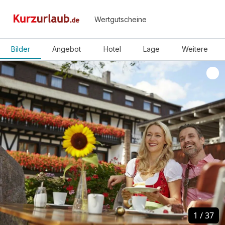
Wertgutscheine
Bilder
Angebot
Hotel
Lage
Weitere
1
1
/
/
37
37