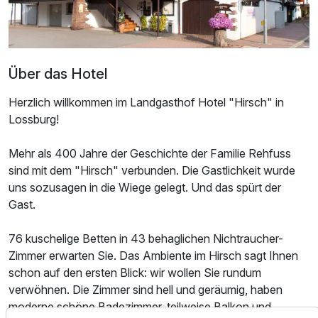
Über das Hotel
Herzlich willkommen im Landgasthof Hotel "Hirsch" in
Lossburg!
Mehr als 400 Jahre der Geschichte der Familie Rehfuss
sind mit dem "Hirsch" verbunden. Die Gastlichkeit wurde
Ausstattung
uns sozusagen in die Wiege gelegt. Und das spürt der
Gast.
Für 4 Tage
321,00 €
p.P. ab
76 kuschelige Betten in 43 behaglichen Nichtraucher-
Zimmer erwarten Sie. Das Ambiente im Hirsch sagt Ihnen
schon auf den ersten Blick: wir wollen Sie rundum
verwöhnen. Die Zimmer sind hell und geräumig, haben
moderne schöne Badezimmer, teilweise Balkon und
Doppelzimmer mit Balkon