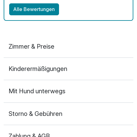
Alle Bewertungen
Zimmer & Preise
Doppelzimmer
Kinderermäßigungen
2 Erwachsene
Mit Hund unterwegs
Storno & Gebühren
Zahlung & AGB