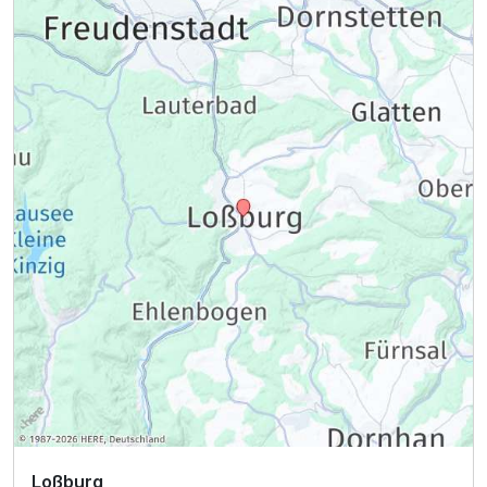
Ausstattung
Für 4 Tage
333,00 €
p.P. ab
Einzelzimmer Economy
1 Erwachsenen
Loßburg