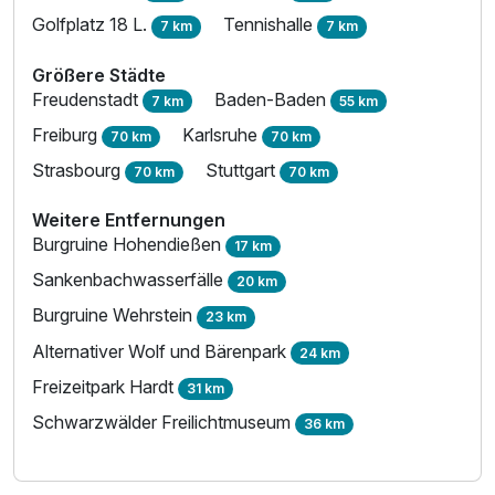
Golfplatz 18 L.
Tennishalle
7 km
7 km
Größere Städte
Freudenstadt
Baden-Baden
7 km
55 km
Freiburg
Karlsruhe
70 km
70 km
Strasbourg
Stuttgart
70 km
70 km
Weitere Entfernungen
Burgruine Hohendießen
17 km
Sankenbachwasserfälle
20 km
Ausstattung
Burgruine Wehrstein
23 km
Alternativer Wolf und Bärenpark
Für 4 Tage
381,00 €
24 km
p.P. ab
Freizeitpark Hardt
31 km
Schwarzwälder Freilichtmuseum
36 km