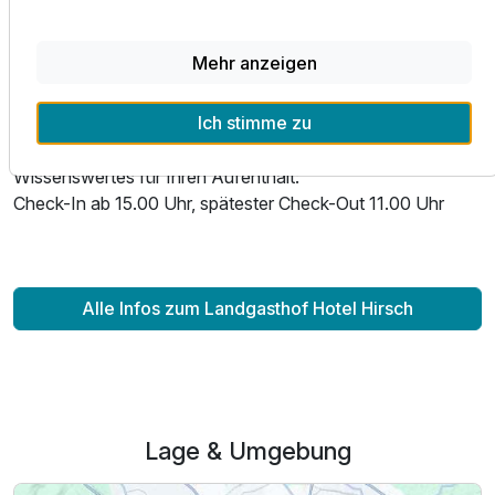
1 Flasche Mineralwasser auf dem Zimmer
Großes Schlemmerfrühstück vom Buffet
Mehr anzeigen
Unsere Hotelgäste können im ganzen Haus WLAN
kostenlos nutzen.
Doppelzimmer Superior
Ich stimme zu
Nutzung unserer Saunalandschaft
2 Erwachsene
Wissenswertes für Ihren Aufenthalt:
Check-In ab 15.00 Uhr, spätester Check-Out 11.00 Uhr
Alle Infos zum Landgasthof Hotel Hirsch
Lage & Umgebung