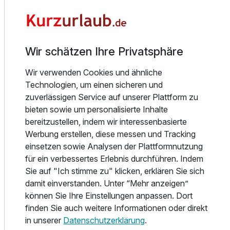
Wohnecke, sowie TV, Radio, Telefon, Schreibplatz,
2 Erwachsene
WLAN.
Schlemmen:
Wir schätzen Ihre Privatsphäre
Liebe geht nun mal durch den Magen. Und weil die
Küchenbrigade im Hirsch es versteht, regionale
Wir verwenden Cookies und ähnliche
Spezialitäten in gehobener wie auch deftiger Ausprägung
Technologien, um einen sicheren und
meisterhaft zu zelebrieren, wird manches Lob zum
zuverlässigen Service auf unserer Plattform zu
weiteren Ansporn.
bieten sowie um personalisierte Inhalte
bereitzustellen, indem wir interessenbasierte
Wellness:
Werbung erstellen, diese messen und Tracking
Schöne Sauna-Landschaft - geöffnet von 15:00 Uhr -
einsetzen sowie Analysen der Plattformnutzung
19:00 Uhr.
für ein verbessertes Erlebnis durchführen. Indem
In unserer Spa-Suite "Badestüble" können Sie ganz
Sie auf "Ich stimme zu" klicken, erklären Sie sich
exklusiv - Allein zu Zweit - entspannen. In den Angeboten
damit einverstanden. Unter “Mehr anzeigen”
Ausstattung
"Turteltaubentagen" sind 2 Stunden Aufenthalt bereits
können Sie Ihre Einstellungen anpassen. Dort
enthalten.
finden Sie auch weitere Informationen oder direkt
Für 4 Tage
321,00 €
p.P. ab
in unserer
Datenschutzerklärung
.
Die "Hirsch-Inklusive-Extras":