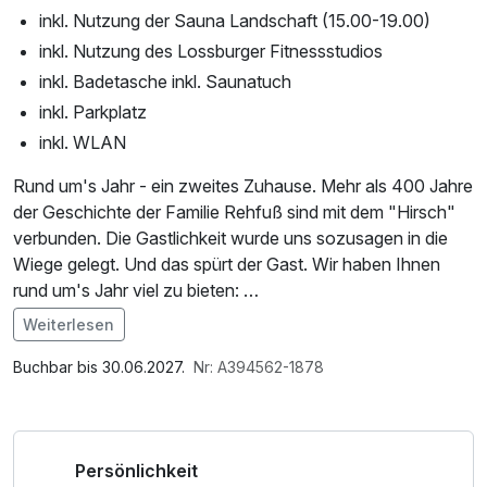
inkl. Nutzung der Sauna Landschaft (15.00-19.00)
inkl. Nutzung des Lossburger Fitnessstudios
inkl. Badetasche inkl. Saunatuch
inkl. Parkplatz
inkl. WLAN
Rund um's Jahr - ein zweites Zuhause. Mehr als 400 Jahre
der Geschichte der Familie Rehfuß sind mit dem "Hirsch"
verbunden. Die Gastlichkeit wurde uns sozusagen in die
Wiege gelegt. Und das spürt der Gast. Wir haben Ihnen
rund um's Jahr viel zu bieten:
Weiterlesen
Schlemmen:
Im Angebot enthalten
Liebe geht nun mal durch den Magen. Und weil die
Nutzung Öffentliches Internetterminal, Shuttleservice
Buchbar bis 30.06.2027.
Nr: A394562-1878
Küchenbrigade im Hirsch es versteht, regionale
vom/zum Bahnhof
Spezialitäten in gehobener wie auch deftiger Ausprägung
meisterhaft zu zelebrieren, wird manches Lob zum
Persönlichkeit
weiteren Ansporn.