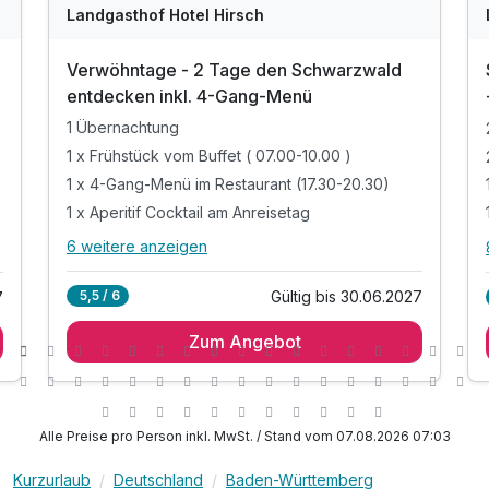
Landgasthof Hotel Hirsch
Verwöhntage - 2 Tage den Schwarzwald
entdecken inkl. 4-Gang-Menü
1 Übernachtung
1 x Frühstück vom Buffet ( 07.00-10.00 )
1 x 4-Gang-Menü im Restaurant (17.30-20.30)
1 x Aperitif Cocktail am Anreisetag
6 weitere anzeigen
Alle Inklusivleistungen
10 enthalten
Gültig bis 30.06.2027
5,5 / 6
7
1 Übernachtung
Zum Angebot
1 x Frühstück vom Buffet ( 07.00-10.00 )
1 x 4-Gang-Menü im Restaurant (17.30-20.30)
1 x Aperitif Cocktail am Anreisetag
1 x Kaffeespezialitäten & Süßes (14:30-16:30)
Alle Preise pro Person inkl. MwSt. / Stand vom 07.08.2026 07:03
inkl. Nutzung der Sauna Landschaft (15.00-19.00)
Kurzurlaub
Deutschland
Baden-Württemberg
inkl. Nutzung des Lossburger Fitnessstudios