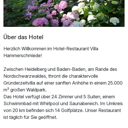
Zusatznächte
Für 3 Tage
437,00 €
p.P. ab
Über das Hotel
Herzlich Willkommen im Hotel-Restaurant Villa
Hammerschmiede!
Doppelzimmer Deluxe
2 Erwachsene und 1 Kind
Zwischen Heidelberg und Baden-Baden, am Rande des
Nordschwarzwaldes, thront die charaktervolle
Gründerzeitvilla auf einer sanften Anhöhe in einem 25.000
m² großen Waldpark.
Das Hotel verfügt über 24 Zimmer und 5 Suiten, einem
Schwimmbad mit Whirlpool und Saunabereich. Im Umkreis
von 20 km befinden sich 14 Golfplätze. Unser Restaurant
ist täglich für Sie geöffnet.