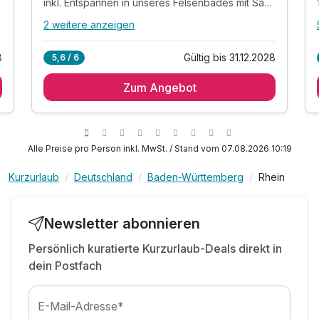
inkl. Entspannen in unseres Felsenbades mit Sauna
2 weitere anzeigen
Alle Inklusivleistungen
6 enthalten
8
Gültig bis 31.12.2028
5,6 / 6
1 Übernachtung
Zum Angebot
1 x reichhaltiges Frühstück vom Buffet
1 x Begrüßungsaperitif
inkl. Entspannen in unseres Felsenbades mit
Sauna
Alle Preise pro Person inkl. MwSt. / Stand vom 07.08.2026 10:19
inkl. Außenparkplatz
inkl. WLAN
Kurzurlaub
Deutschland
Baden-Württemberg
Rhein
Newsletter abonnieren
Persönlich kuratierte Kurzurlaub-Deals direkt in
dein Postfach
E-Mail-Adresse*