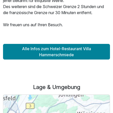
jeher bekannt für exquisite Weine.
Des weiteren sind die Schweizer Grenze 2 Stunden und
die französische Grenze nur 30 Minuten entfernt.
Wir freuen uns auf Ihren Besuch.
Alle Infos zum Hotel-Restaurant Villa
Ausstattung
Hammerschmiede
Zusatznächte
Für 3 Tage
428,00 €
p.P. ab
Lage & Umgebung
Suite/n