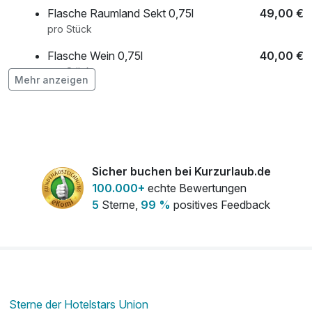
Flasche Raumland Sekt 0,75l
49,00 €
pro Stück
Flasche Wein 0,75l
40,00 €
pro Stück
Mehr anzeigen
frischer Strauß Blumen auf dem Zimmer
30,00 €
pro Stück
Frühstück aufs Zimmer
5,00 €
Sicher buchen bei Kurzurlaub.de
pro Person
100.000+
echte Bewertungen
Ganzkörpermassage
85,00 €
5
Sterne,
99 %
positives Feedback
pro Person (60 Minuten)
Rückenmassage
60,00 €
pro Person (40 Minuten)
Sterne der Hotelstars Union