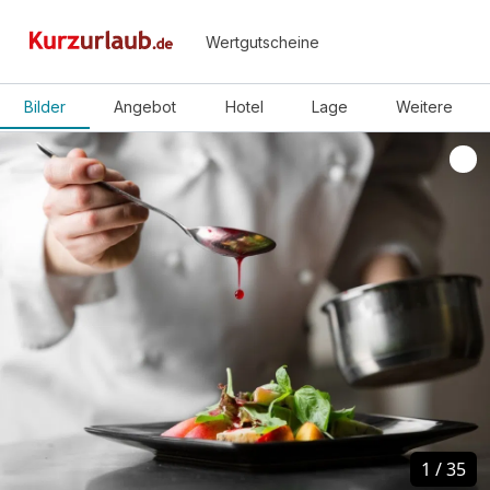
Wertgutscheine
Bilder
Angebot
Hotel
Lage
Weitere
1
1
/
/
35
35