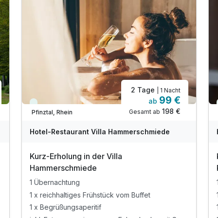
2 Tage
| 1 Nacht
99 €
ab
Immer verfügbar
198 €
Gesamt ab
Pfinztal, Rhein
Hotel-Restaurant Villa Hammerschmiede
Kurz-Erholung in der Villa
Hammerschmiede
1 Übernachtung
1 x reichhaltiges Frühstück vom Buffet
1 x Begrüßungsaperitif