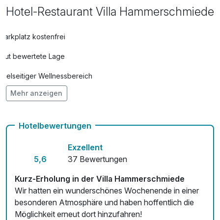
Hotel-Restaurant Villa Hammerschmiede
Parkplatz kostenfrei
Gut bewertete Lage
Vielseitiger Wellnessbereich
Mehr anzeigen
Hunde im Hotel erlaubt für 20,00 € pro Stück / Tag
Check-out bis 12 Uhr
Hotelbewertungen
Auch vegetarische Speisen
Exzellent
E-Bike-Verleih 15,00 € pro Stück / Tag
5,6
37 Bewertungen
Kostenloses W-LAN
Kurz-Erholung in der Villa Hammerschmiede
Wir hatten ein wunderschönes Wochenende in einer
Zimmerservice verfügbar
besonderen Atmosphäre und haben hoffentlich die
Möglichkeit erneut dort hinzufahren!