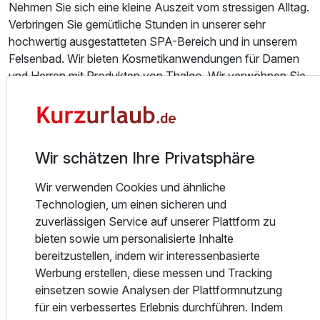
Nehmen Sie sich eine kleine Auszeit vom stressigen Alltag.
Verbringen Sie gemütliche Stunden in unserer sehr
hochwertig ausgestatteten SPA-Bereich und in unserem
Felsenbad. Wir bieten Kosmetikanwendungen für Damen
und Herren mit Produkten von Thalgo. Wir verwöhnen Sie
mit nach Südsee duftenden Ritualen, sanften Peelings und
luxuriösen Cremepackungen, die Ihren Körper neu
Ausstattung
erstrahlen lassen. Genießen Sie außerdem eine individuelle
Massage, die ganz auf Ihre Bedürfnisse abgestimmt ist.
Wir schätzen Ihre Privatsphäre
Hotelgäste haben täglich 24 Stunden kostenfreien Zutritt
Zusatznächte
zu unserem Schwimmbad und Sauna.
Wir verwenden Cookies und ähnliche
Für 3 Tage
383,00 €
Technologien, um einen sicheren und
p.P. ab
Im Sommer genießen Sie auf unserer wunderschönen
zuverlässigen Service auf unserer Plattform zu
Restaurantterrasse gemütliche kulinarische Stunden.
bieten sowie um personalisierte Inhalte
Mittags, unter der Woche, können Sie weiterhin unseren
bereitzustellen, indem wir interessenbasierte
beliebten Villa-Lunch genießen und am Abend ergänzen
Werbung erstellen, diese messen und Tracking
wir die Speisekarte um einige feine Gerichte sowie ein von
einsetzen sowie Analysen der Plattformnutzung
Doppelzimmer zur Einzelnutzung
Küchenchef Michael Grünbacher kreiertes fünfgängiges
für ein verbessertes Erlebnis durchführen. Indem
1 Erwachsenen und 2 Kinder
Feinschmecker-Menü.