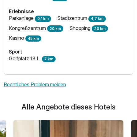
Erlebnisse
Parkanlage
Stadtzentrum
0,1 km
4,7 km
Kongreßzentrum
Shopping
20 km
20 km
Kasino
45 km
Sport
Golfplatz 18 L.
7 km
Rechtliches Problem melden
Alle Angebote dieses Hotels