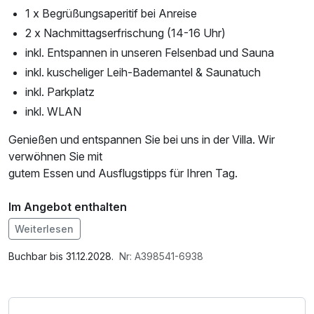
1 x Begrüßungsaperitif bei Anreise
2 x Nachmittagserfrischung (14-16 Uhr)
inkl. Entspannen in unseren Felsenbad und Sauna
inkl. kuscheliger Leih-Bademantel & Saunatuch
inkl. Parkplatz
inkl. WLAN
Genießen und entspannen Sie bei uns in der Villa. Wir
verwöhnen Sie mit
gutem Essen und Ausflugstipps für Ihren Tag.
Im Angebot enthalten
1 Flasche Mineralwasser, Saunabenutzung, Saunatuch,
Weiterlesen
Parkplatz, W-LAN Nutzung / Internetnutzung,
Tageszeitung
Buchbar bis 31.12.2028.
Nr: A398541-6938