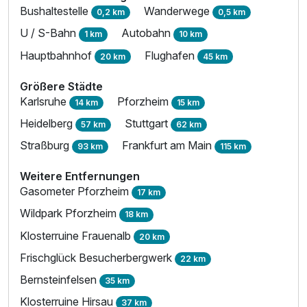
Bushaltestelle
Wanderwege
0,2 km
0,5 km
U / S-Bahn
Autobahn
1 km
10 km
Hauptbahnhof
Flughafen
20 km
45 km
Größere Städte
Karlsruhe
Pforzheim
14 km
15 km
Heidelberg
Stuttgart
57 km
62 km
Straßburg
Frankfurt am Main
93 km
115 km
Ausstattung
Weitere Entfernungen
Gasometer Pforzheim
17 km
Zusatznächte
Wildpark Pforzheim
18 km
Klosterruine Frauenalb
Für 3 Tage
603,00 €
20 km
p.P. ab
Frischglück Besucherbergwerk
22 km
Bernsteinfelsen
35 km
Klosterruine Hirsau
37 km