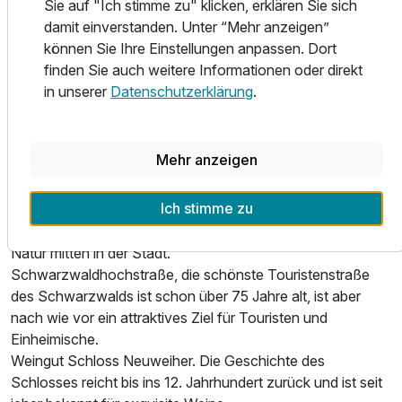
Sie auf "Ich stimme zu" klicken, erklären Sie sich
damit einverstanden. Unter “Mehr anzeigen”
Einige unserer Ausflugstipps:
können Sie Ihre Einstellungen anpassen. Dort
finden Sie auch weitere Informationen oder direkt
Karlsruhe, das „Tor zum Schwarzwald“, ist das ideale
in unserer
Datenschutzerklärung
.
Reiseziel für Kulturreisende und Shoppingbegeisterte, eine
Stadt mit viel Lebensart und Esprit.
Weltbekannt und im nationalen wie internationalen
Mehr anzeigen
Städtetourismus ein Evergreen: Das ist Heidelberg, die
schon für Goethe „etwas Ideales“ hatte.
Ich stimme zu
Baden-Baden, die „Toskana Badens“ besticht durch ihren
italienischen Charakter und den verträumten Plätzen an der
Natur mitten in der Stadt.
Schwarzwaldhochstraße, die schönste Touristenstraße
des Schwarzwalds ist schon über 75 Jahre alt, ist aber
nach wie vor ein attraktives Ziel für Touristen und
Einheimische.
Weingut Schloss Neuweiher. Die Geschichte des
Schlosses reicht bis ins 12. Jahrhundert zurück und ist seit