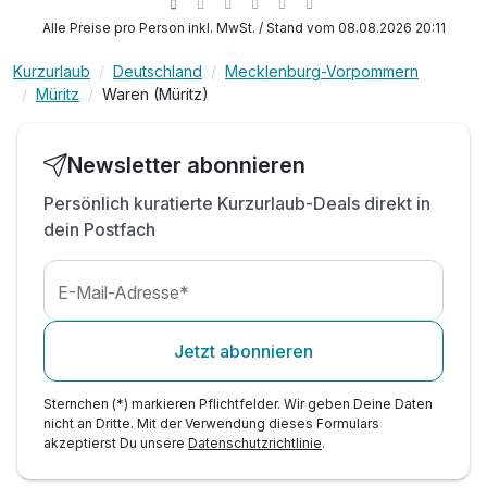
inkl. late check out bis 12 Uhr nach Verfügbarkeit
Alle Preise pro Person inkl. MwSt. / Stand vom 08.08.2026 20:11
inkl. Pflegeprodukte im Zimmer
Kurzurlaub
Deutschland
Mecklenburg-Vorpommern
inkl. Busnutzung im Rahmen der Kurtaxe
Müritz
Waren (Müritz)
inkl. Nutzung des 1.000qm großen Spa Bereichs
mit Schwimmbad, versch. Saunen & Fitness
inkl. Bademantel & Saunatuch im Zimmer
Newsletter abonnieren
inkl. Nutzung W-Lan & Parkplatz
Persönlich kuratierte Kurzurlaub-Deals direkt in
dein Postfach
E-Mail-Adresse*
Jetzt abonnieren
Sternchen (*) markieren Pflichtfelder. Wir geben Deine Daten
nicht an Dritte. Mit der Verwendung dieses Formulars
akzeptierst Du unsere
Datenschutzrichtlinie
.