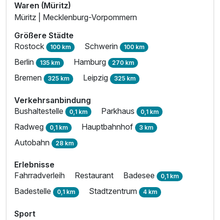
Waren (Müritz)
Müritz | Mecklenburg-Vorpommern
Größere Städte
Suite Seeseite
Rostock
Schwerin
100 km
100 km
2 Erwachsene und 2 Kinder
Berlin
Hamburg
135 km
270 km
Bremen
Leipzig
325 km
325 km
Verkehrsanbindung
Bushaltestelle
Parkhaus
0,1 km
0,1 km
Radweg
Hauptbahnhof
0,1 km
3 km
Autobahn
28 km
Erlebnisse
Fahrradverleih
Restaurant
Badesee
0,1 km
Badestelle
Stadtzentrum
0,1 km
4 km
Sport