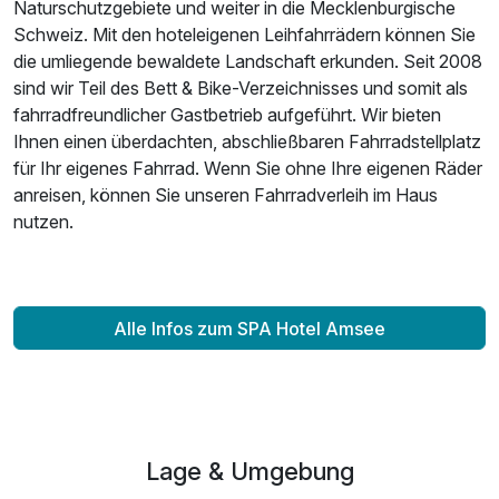
Naturschutzgebiete und weiter in die Mecklenburgische
Für 6 Tage
879,00 €
p.P. ab
Schweiz. Mit den hoteleigenen Leihfahrrädern können Sie
Wimpernwelle inkl. färben
59,00 €
die umliegende bewaldete Landschaft erkunden. Seit 2008
pro Stück (45 Minuten)
sind wir Teil des Bett & Bike-Verzeichnisses und somit als
fahrradfreundlicher Gastbetrieb aufgeführt. Wir bieten
Ihnen einen überdachten, abschließbaren Fahrradstellplatz
Einzelzimmer Superior
für Ihr eigenes Fahrrad. Wenn Sie ohne Ihre eigenen Räder
1 Erwachsenen
anreisen, können Sie unseren Fahrradverleih im Haus
nutzen.
Alle Infos zum SPA Hotel Amsee
Lage & Umgebung