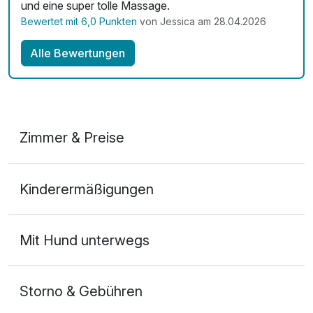
und eine super tolle Massage.
Bewertet mit 6,0 Punkten
von Jessica am 28.04.2026
Hot Stone Massage Rücken
59,00 €
Alle Bewertungen
pro Stück (30 Minuten)
Hydojet
27,00 €
pro Stück (25 Minuten)
Zimmer & Preise
Kindermassage
34,00 €
Doppelzimmer Komfort Seeseite
pro Stück (25 Minuten)
Kinderermäßigungen
2 Erwachsene und 1 Kind
klassische Kosmetik
119,00 €
pro Stück (75 Minuten)
Mit Hund unterwegs
Kosmetik AMSEE
189,00 €
Storno & Gebühren
pro Stück (1 Tag/e)