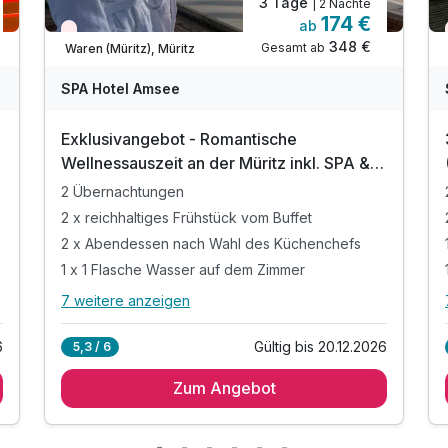
3 Tage
| 2 Nächte
174 €
ab
Wieder frei ab September
348 €
Gesamt ab
Waren (Müritz), Müritz
A
WAR
W
SPA Hotel Amsee
D
202
2
Exklusivangebot - Romantische
5
5
Wellnessauszeit an der Müritz inkl. SPA &
Dinner
2 Übernachtungen
2 x reichhaltiges Frühstück vom Buffet
2 x Abendessen nach Wahl des Küchenchefs
1 x 1 Flasche Wasser auf dem Zimmer
7 weitere anzeigen
Alle Inklusivleistungen
11 enthalten
6
Gültig bis 20.12.2026
5,3 / 6
2 Übernachtungen
Zum Angebot
2 x reichhaltiges Frühstück vom Buffet
2 x Abendessen nach Wahl des Küchenchefs
1 x 1 Flasche Wasser auf dem Zimmer