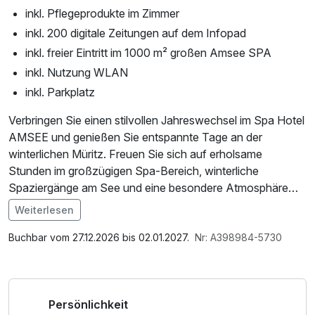
inkl. Pflegeprodukte im Zimmer
inkl. 200 digitale Zeitungen auf dem Infopad
inkl. freier Eintritt im 1000 m² großen Amsee SPA
inkl. Nutzung WLAN
inkl. Parkplatz
Verbringen Sie einen stilvollen Jahreswechsel im Spa Hotel
AMSEE und genießen Sie entspannte Tage an der
winterlichen Müritz. Freuen Sie sich auf erholsame
Stunden im großzügigen Spa-Bereich, winterliche
Spaziergänge am See und eine besondere Atmosphäre
zum Jahresausklang. Höhepunkt Ihres Aufenthalts ist ein
Weiterlesen
festliches Galaabendessen mit anschließender
Im Angebot enthalten
Silvesterfeier, bei der Sie das alte Jahr genussvoll
1 Flasche Mineralwasser, Saunabenutzung, Saunatuch,
Buchbar vom 27.12.2026 bis 02.01.2027.
Nr: A398984-5730
verabschieden und das neue Jahr stimmungsvoll
Leihbademantel, Parkplatz, Nutzung des Fitnessbereichs,
begrüßen.
Nutzung des Wellnessbereichs, W-LAN Nutzung /
Internetnutzung, Nutzung Öffentliches Internetterminal,
Persönlichkeit
kostenfreier Kaffee/Tee im Zimmer, kostenfreie Nutzung