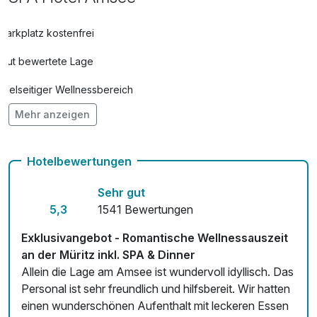
pro Stück (1 Tag/e)
Parkplatz kostenfrei
Fußmassage
89,00 €
Gut bewertete Lage
pro Stück (45 Minuten)
Vielseitiger Wellnessbereich
Ganzkörpermassage
89,00 €
Mehr anzeigen
Hunde im Hotel nicht erlaubt
pro Stück (45 Minuten)
Fahrradverleih
Halbpension Kinder 0-6 Jahre
9,00 €
Hotelbewertungen
pro Person (1 Tag/e)
Fitnessgeräte stehen bereit
Sehr gut
Halbpension Kinder 13-15 Jahre
18,00 €
Kostenloses W-LAN
5,3
1541 Bewertungen
pro Person (1 Tag/e)
Zimmerservice verfügbar
Halbpension Kinder 7-12 Jahre
12,00 €
Exklusivangebot - Romantische Wellnessauszeit
pro Person (1 Tag/e)
an der Müritz inkl. SPA & Dinner
Mit Hotelbar
Allein die Lage am Amsee ist wundervoll idyllisch. Das
Personal ist sehr freundlich und hilfsbereit. Wir hatten
Hot Stone Massage Ganzkörper
139,00 €
einen wunderschönen Aufenthalt mit leckeren Essen
pro Stück (75 Minuten)