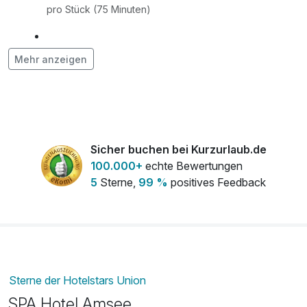
pro Stück (75 Minuten)
Anti Aging Behandlung
139,00 €
Mehr anzeigen
pro Stück (75 Minuten)
Augenbehandlung
64,00 €
pro Stück (35 Minuten)
Sicher buchen bei Kurzurlaub.de
Augenbrauen färben
13,00 €
100.000+
echte Bewertungen
pro Stück (15 Minuten)
5
Sterne,
99 %
positives Feedback
Augenbrauen zupfen
17,00 €
pro Stück (15 Minuten)
Basiskosmetik
84,00 €
pro Stück (45 Minuten)
Sterne der Hotelstars Union
E-Bike
28,00 €
SPA Hotel Amsee