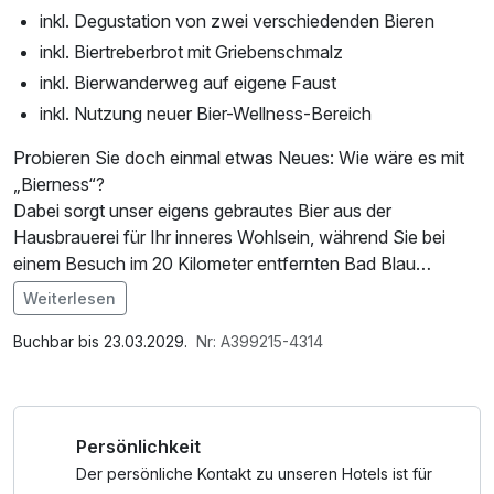
inkl. Degustation von zwei verschiedenden Bieren
inkl. Biertreberbrot mit Griebenschmalz
inkl. Bierwanderweg auf eigene Faust
inkl. Nutzung neuer Bier-Wellness-Bereich
Probieren Sie doch einmal etwas Neues: Wie wäre es mit
„Bierness“?
Dabei sorgt unser eigens gebrautes Bier aus der
Hausbrauerei für Ihr inneres Wohlsein, während Sie bei
einem Besuch im 20 Kilometer entfernten Bad Blau
Blaustein, das Ihnen mit der großen Saunalandschaft
Weiterlesen
Wellness pur bietet, in Ihrem Bierurlaub auch nach
Im Angebot enthalten
Herzenslust die Seele baumeln lassen können. Lehnen Sie
1 Flasche Mineralwasser, Saunatuch, W-LAN Nutzung /
Buchbar bis 23.03.2029.
Nr: A399215-4314
sich zurück und erholen Sie sich vom Alltag.
Internetnutzung, Coffee to go, kostenfreier Kaffee/Tee im
Erfahren Sie mehr über die Kunst des Bierbrauens in
Zimmer
unserem Brauer-ABC – der Brauereiführung der etwas
Persönlichkeit
anderen Art mit Bier-Degustation und Verkostung von
Bierspeisen – sowie bei einem ausgiebigen
Der persönliche Kontakt zu unseren Hotels ist für