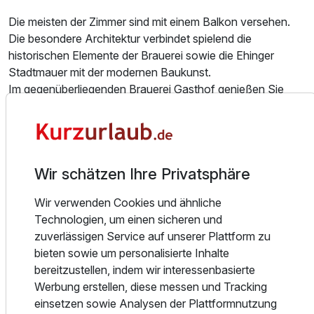
Die meisten der Zimmer sind mit einem Balkon versehen.
Die besondere Architektur verbindet spielend die
Doppelzimmer Superior
historischen Elemente der Brauerei sowie die Ehinger
2 Erwachsene
Stadtmauer mit der modernen Baukunst.
Im gegenüberliegenden Brauerei Gasthof genießen Sie
sowohl Ihr reichhaltiges Frühstücksbuffet, als auch das
Abendessen mit hausgebrautem Bier und eigenen
Desillaten. Küchenchef Dominic Miller verwöhnt Sie mit
modernen schwäbischen Gerichten.
Wir schätzen Ihre Privatsphäre
In den Sommermonaten erleben Sie die Ehinger Bierkultur
in unserem großen Biergarten.
Wir verwenden Cookies und ähnliche
Die zentrale Lage zwischen Stuttgart, München, Bodensee
Technologien, um einen sicheren und
mit der Nähe zu Ulm ermöglicht eine zügige Anreise. Der
zuverlässigen Service auf unserer Plattform zu
Bahnhof von Ehingen ist nur 350 Meter entfernt.
bieten sowie um personalisierte Inhalte
Das Best Western Plus BierKulturHotel Schwanen bietet
bereitzustellen, indem wir interessenbasierte
zudem Bierbrau Seminare, in denen Sie zusammen mit Dipl.
Werbung erstellen, diese messen und Tracking
Braumeister Michael Miller Ihr eigenes Bier brauen können.
einsetzen sowie Analysen der Plattformnutzung