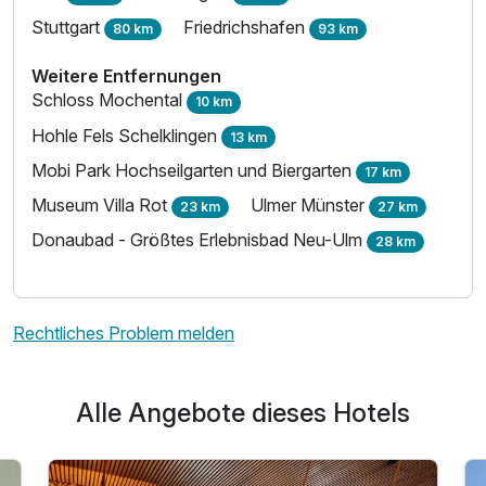
Stuttgart
Friedrichshafen
80 km
93 km
Ausstattung
Weitere Entfernungen
Schloss Mochental
10 km
Zusatznächte
Hohle Fels Schelklingen
13 km
Für 4 Tage
Mobi Park Hochseilgarten und Biergarten
308,50 €
p.P. ab
17 km
Museum Villa Rot
Ulmer Münster
23 km
27 km
Donaubad - Größtes Erlebnisbad Neu-Ulm
28 km
Rechtliches Problem melden
Alle Angebote dieses Hotels