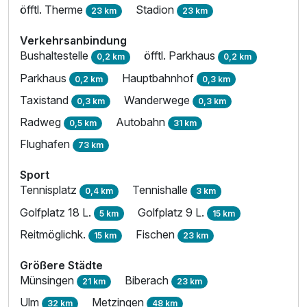
öfftl. Therme
Stadion
23 km
23 km
Verkehrsanbindung
Bushaltestelle
öfftl. Parkhaus
0,2 km
0,2 km
Parkhaus
Hauptbahnhof
0,2 km
0,3 km
Taxistand
Wanderwege
0,3 km
0,3 km
Radweg
Autobahn
0,5 km
31 km
Flughafen
73 km
Sport
Tennisplatz
Tennishalle
0,4 km
3 km
Golfplatz 18 L.
Golfplatz 9 L.
5 km
15 km
Reitmöglichk.
Fischen
15 km
23 km
Größere Städte
Münsingen
Biberach
21 km
23 km
Ulm
Metzingen
32 km
48 km