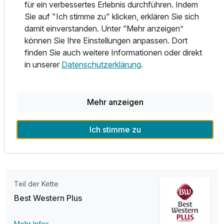
für ein verbessertes Erlebnis durchführen. Indem
Der neue Bier-Wellnessbereich unseres Hotels - tauchen
Ausstattung
Sie auf "Ich stimme zu" klicken, erklären Sie sich
Sie ein in eine Welt des Genusses und der Erholung, die Sie
damit einverstanden. Unter “Mehr anzeigen”
so nirgendwo anders finden werden. Erleben Sie
Zusatznächte
können Sie Ihre Einstellungen anpassen. Dort
unvergleichliche Entspannungsmomente im neuen Bier-
finden Sie auch weitere Informationen oder direkt
Wellness Bereich.
in unserer
Datenschutzerklärung
.
Für 4 Tage
293,50 €
p.P. ab
Unser neuer Bier-Wellness Bereich befindet sich direkt
unter der historischen Stadtmauer, in unserem neuen
Mehr anzeigen
gemütlichen Bierkeller. Hier erwartet Sie ein wohltuendes
Erlebnis, das Körper und Geist gleichermaßen verwöhnt.
Ein Ambiente, dass unser Brauerei-Flair mit modernem
Ich stimme zu
Einzelzimmer Komfort
Wellness vereint.
1 Erwachsenen und 1 Kind
Teil der Kette
Best Western Plus
Mehr Infos