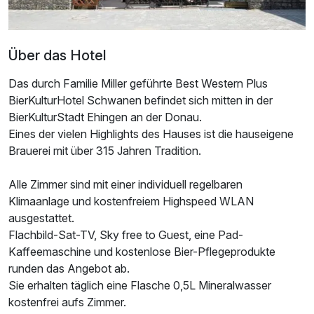
Über das Hotel
Das durch Familie Miller geführte Best Western Plus
BierKulturHotel Schwanen befindet sich mitten in der
BierKulturStadt Ehingen an der Donau.
Eines der vielen Highlights des Hauses ist die hauseigene
Brauerei mit über 315 Jahren Tradition.
Alle Zimmer sind mit einer individuell regelbaren
Ausstattung
Klimaanlage und kostenfreiem Highspeed WLAN
ausgestattet.
Zusatznächte
Flachbild-Sat-TV, Sky free to Guest, eine Pad-
Kaffeemaschine und kostenlose Bier-Pflegeprodukte
Für 4 Tage
278,50 €
p.P. ab
runden das Angebot ab.
Sie erhalten täglich eine Flasche 0,5L Mineralwasser
kostenfrei aufs Zimmer.