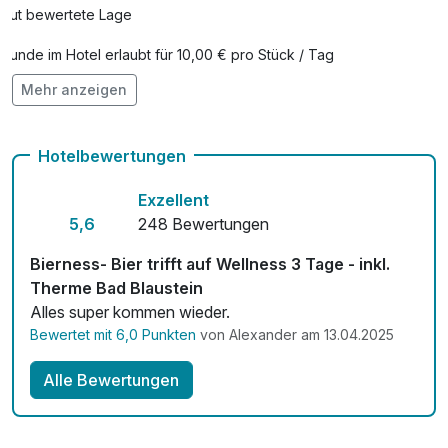
pro Person (1 Stunde/n)
Gut bewertete Lage
Hunde im Hotel erlaubt für 10,00 € pro Stück / Tag
Mehr anzeigen
Auch vegetarische Speisen
Fahrradverleih
Hotelbewertungen
Kostenloses W-LAN
Exzellent
Zimmerservice verfügbar
5,6
248 Bewertungen
Mit Hotelbar
Bierness- Bier trifft auf Wellness 3 Tage - inkl.
Therme Bad Blaustein
Alles super kommen wieder.
Bewertet mit 6,0 Punkten
von Alexander am 13.04.2025
Alle Bewertungen