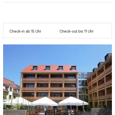
Ausstattung
Zusatznächte
Check-in ab 15 Uhr
Check-out bis 11 Uhr
Für 4 Tage
293,50 €
p.P. ab
Doppelzimmer Komfort
2 Erwachsene