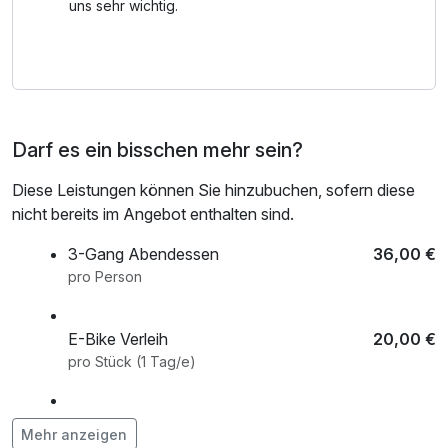
Bierkulturstadtrundgang. Ein allumfassendes
uns sehr wichtig.
Informationspaket rund um die Bierstadt Ehingen und
Umgebung rundet unser Angebot für Sie ab. Sie haben
Lust auf einen Bierurlaub? Dann freuen wir uns über Ihren
Besuch.
Darf es ein bisschen mehr sein?
Hinweis: Brauereiführung Montag – Donnerstag 18:30 Uhr
/ Freitag 17:30 Uhr
Diese Leistungen können Sie hinzubuchen, sofern diese
(Bei Anreise am Sonntag erfolgt die Führung am Montag)
nicht bereits im Angebot enthalten sind.
3-Gang Abendessen
36,00 €
pro Person
E-Bike Verleih
20,00 €
pro Stück (1 Tag/e)
Fahrradverleih
10,00 €
Mehr anzeigen
pro Stück (1 Tag/e)