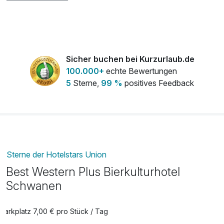
Flasche Prosecco 0,75l
27,00 €
pro Stück
Flasche Sekt
22,00 €
Sicher buchen bei Kurzurlaub.de
pro Stück
100.000+
echte Bewertungen
5
Sterne,
99 %
positives Feedback
Gefüllte Minibar
22,00 €
pro Stück
Kinder Legoland für Groß und Klein
80,00 €
pro Person
Sterne der Hotelstars Union
Best Western Plus Bierkulturhotel
Kinder Ravensburger Spieleland
75,00 €
Schwanen
pro Person
Parkplatz 7,00 € pro Stück / Tag
Micha´s Brauer ABC
15,00 €