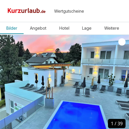
Wertgutscheine
Bilder
Angebot
Hotel
Lage
Weitere
1
1
/
/
39
39