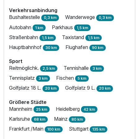
Verkehrsanbindung
Bushaltestelle
Wanderwege
0,3 km
0,3 km
Autobahn
Parkhaus
1 km
1,5 km
Straßenbahn
Taxistand
1,5 km
1,5 km
Hauptbahnhof
Flughafen
30 km
90 km
Sport
Reitmöglichk.
Tennishalle
2,5 km
3 km
Tennisplatz
Fischen
3 km
5 km
Golfplatz 18 L.
Golfplatz 9 L.
20 km
20 km
Größere Städte
Mannheim
Heidelberg
25 km
42 km
Karlsruhe
Mainz
68 km
80 km
Frankfurt /Main
Stuttgart
100 km
135 km