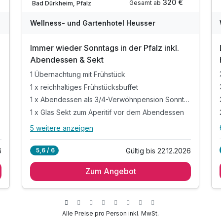
320 €
Gesamt ab
Bad Dürkheim, Pfalz
Wellness- und Gartenhotel Heusser
Immer wieder Sonntags in der Pfalz inkl.
Abendessen & Sekt
1 Übernachtung mit Frühstück
1 x reichhaltiges Frühstücksbuffet
1 x Abendessen als 3/4-Verwöhnpension Sonntag
1 x Glas Sekt zum Aperitif vor dem Abendessen
5 weitere anzeigen
Alle Inklusivleistungen
9 enthalten
6
Gültig bis 22.12.2026
5,6 / 6
1 Übernachtung mit Frühstück
Zum Angebot
1 x reichhaltiges Frühstücksbuffet
1 x Abendessen als 3/4-Verwöhnpension
Sonntag
1 x Glas Sekt zum Aperitif vor dem Abendessen
Alle Preise pro Person inkl. MwSt.
1 Refill-Flasche für Wasser unbegrenzt auffüllbar