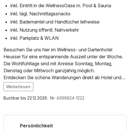
inkl. Eintritt in die WellnessOase m. Pool & Sauna
inkl. tägl. Nachmittagssnacks
inkl. Bademantel und Handtücher leihweise
inkl. Nutzung öffentl. Nahverkehr
inkl. Parkplatz & WLAN
Besuchen Sie uns hier im Wellness- und Gartenhotel
Heusser für eine entspannende Auszeit unter der Woche.
Die Wohlfühltage sind mit Anreise Sonntag, Montag,
Dienstag oder Mittwoch ganzjährig möglich.
Entdecken Sie schöne Wanderungen direkt ab Hotel und
das schöne Bad Dürkheim oder lassen Sie einfach 3 tage
Weiterlesen
lang in unserem Hotel mit großer Wellnessoase die Seele
Im Angebot enthalten
baumeln.
Saunabenutzung, Saunatuch, Leihbademantel, Parkplatz,
Buchbar bis 22.12.2026.
Nr: A399924-1222
Wir freuen uns auf Sie.
Nutzung des Fitnessbereichs, Nutzung des
Wellnessbereichs, W-LAN Nutzung / Internetnutzung,
kostenfreie Nutzung öffentl. Nahverkehr, Badetasche mit
Persönlichkeit
Bademantel und -tücher