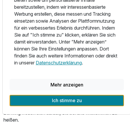
bieten sowie um personalisierte Inhalte
Anwendungen, wie zum Beispiel dem Floater, Hamam und
bereitzustellen, indem wir interessenbasierte
klassischen Massagen.
Werbung erstellen, diese messen und Tracking
Lassen Sie einfach wieder einmal die Seele baumeln.
einsetzen sowie Analysen der Plattformnutzung
Kulinarisch verwöhnt sie unser Küchenchef mit nationalen
für ein verbessertes Erlebnis durchführen. Indem
und internationalen Spezialitäten. Vom Restaurant
Sie auf "Ich stimme zu" klicken, erklären Sie sich
"Gartenblick" genießen sie die wunderschöne Aussicht in
damit einverstanden. Unter “Mehr anzeigen”
den japanischen Garten auf das japanische Teehaus und
können Sie Ihre Einstellungen anpassen. Dort
die Koi-Teiche.
finden Sie auch weitere Informationen oder direkt
in unserer
Datenschutzerklärung
.
Die nahe gelegenen Weinberge laden zu einem
Spaziergang mit wunderschönem Blick in die Rheinebene
ein, oder erkunden Sie doch einmal den Pfälzer Wald bei
Ausstattung
Mehr anzeigen
einer ausgedehnten Wanderung. Lassen sie den Tag in
unserer gemütlichen Weinstube mit einem Cocktail, oder
Für 4 Tage
493,00 €
p.P. ab
einem schönen Glas Pfälzer Wein ausklingen. Das Team
Ich stimme zu
vom Gartenhotel Heusser und die Familie Köhler und
Berwing freuen sich darauf, Sie bei uns Willkommen zu
heißen.