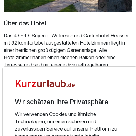
Über das Hotel
Das 4**** Superior Wellness- und Gartenhotel Heusser
mit 92 komfortabel ausgestatteten Hotelzimmern liegt in
Ausstattung
einer herrlichen großzügigen Gartenanlage. Alle
Hotelzimmer haben einen eigenen Balkon oder eine
Terrasse und sind mit einer individuell regelbaren
Für 4 Tage
519,00 €
p.P. ab
Klimaanlage ausgestattet.
Die über 2000 m² große WellnessOase mit
Saunalandschaft, Hallenbad und verschiedenen
Ruheräumen lädt zum Entspannen ein. Sie haben aus dem
Wir schätzen Ihre Privatsphäre
Hallenbad und der WellnessOase einen direkten Zugang in
Einzelzimmer
die Gartenanlage. Genießen Sie auch den ganzjährig
1 Erwachsenen
Wir verwenden Cookies und ähnliche
beheizten Außenpool und die Außensauna im Wellness-
Technologien, um einen sicheren und
Dachgarten.
zuverlässigen Service auf unserer Plattform zu
Unser SPA-Team verwöhnt Sie mit ausgesuchten