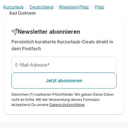
inkl. Nutzung des Wellnessbereich mit Sauna &
Kurzurlaub
Deutschland
Rheinland-Pfalz
Pfalz
Pool
Bad Dürkheim
inkl. Leihbademantel und Handtücher inklusive
inkl. WLAN
Newsletter abonnieren
inkl. Parkplatz
Persönlich kuratierte Kurzurlaub-Deals direkt in
dein Postfach
E-Mail-Adresse*
Jetzt abonnieren
Sternchen (*) markieren Pflichtfelder. Wir geben Deine Daten
nicht an Dritte. Mit der Verwendung dieses Formulars
akzeptierst Du unsere
Datenschutzrichtlinie
.