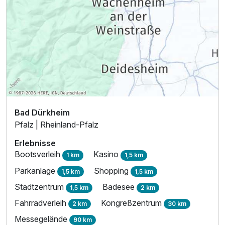
Bad Dürkheim
Pfalz | Rheinland-Pfalz
Erlebnisse
Bootsverleih
Kasino
1 km
1,5 km
Parkanlage
Shopping
1,5 km
1,5 km
Stadtzentrum
Badesee
1,5 km
2 km
Fahrradverleih
Kongreßzentrum
2 km
30 km
Messegelände
90 km