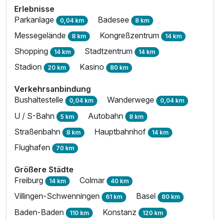
Erlebnisse
Parkanlage
Badesee
0,04 km
8 km
Messegelände
Kongreßzentrum
8 km
14 km
Shopping
Stadtzentrum
14 km
14 km
Stadion
Kasino
20 km
80 km
Verkehrsanbindung
Bushaltestelle
Wanderwege
0,04 km
0,04 km
U / S-Bahn
Autobahn
5 km
8 km
Straßenbahn
Hauptbahnhof
8 km
14 km
Flughafen
70 km
Größere Städte
Freiburg
Colmar
14 km
40 km
Villingen-Schwenningen
Basel
61 km
80 km
Baden-Baden
Konstanz
110 km
120 km