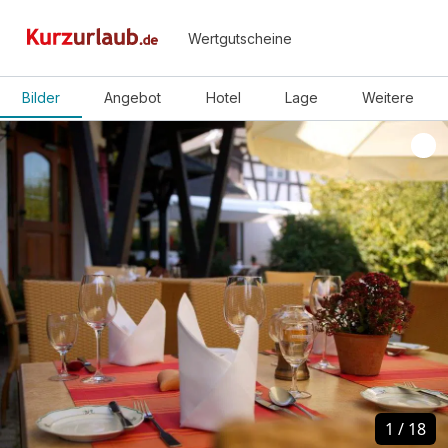
Wertgutscheine
Bilder
Angebot
Hotel
Lage
Weitere
1
1
/
/
18
18