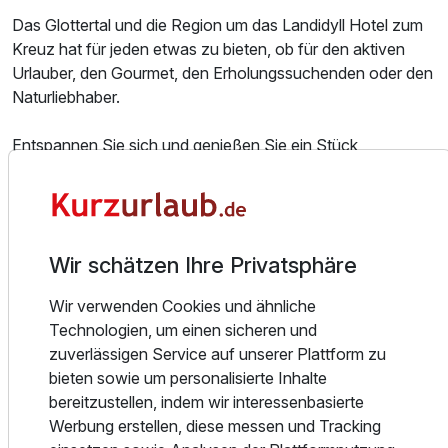
Das Glottertal und die Region um das Landidyll Hotel zum
Kreuz hat für jeden etwas zu bieten, ob für den aktiven
Urlauber, den Gourmet, den Erholungssuchenden oder den
Naturliebhaber.
Entspannen Sie sich und genießen Sie ein Stück
Schwarzwald. Vielfältige Möglichkeiten für
Urlaubsaktivitäten bietet das Kreuz, schauen Sie doch mal
herein.
Wir schätzen Ihre Privatsphäre
Entdecken Sie das Dreiländereck Deutschland, Frankreich
und Schweiz mit seinen wunderschönen Städten, die
Wir verwenden Cookies und ähnliche
unzählige Entdeckungsmöglichkeiten bieten. Oder
Technologien, um einen sicheren und
besuchen Sie doch Deutschlands größten Freizeitpark,
zuverlässigen Service auf unserer Plattform zu
den Europa Park in Rust.
bieten sowie um personalisierte Inhalte
bereitzustellen, indem wir interessenbasierte
Wir freuen uns, Sie bei uns willkommen zu heißen!
Werbung erstellen, diese messen und Tracking