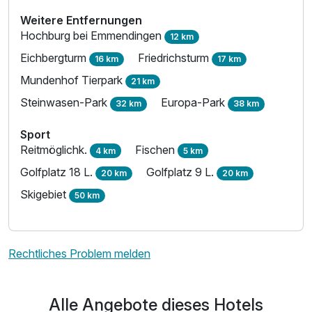
Weitere Entfernungen
Hochburg bei Emmendingen
12 km
Eichbergturm
Friedrichsturm
16 km
17 km
Mundenhof Tierpark
21 km
Steinwasen-Park
Europa-Park
32 km
38 km
Sport
Reitmöglichk.
Fischen
4 km
5 km
Golfplatz 18 L.
Golfplatz 9 L.
20 km
20 km
Skigebiet
50 km
Rechtliches Problem melden
Alle Angebote dieses Hotels