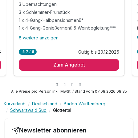
3 Übernachtungen
3 x Schlemmer-Frühstück
1 x 4-Gang-Halbpensionsmenü*
1 x 4-Gang-Genießermenü & Weinbegleitung***
8 weitere anzeigen
Alle Inklusivleistungen
12 enthalten
Gültig bis 20.12.2026
5,7 / 6
6
3 Übernachtungen
Zum Angebot
3 x Schlemmer-Frühstück
1 x 4-Gang-Halbpensionsmenü*
1 x 4-Gang-Genießermenü & Weinbegleitung***
1 x Rallye durch unsere à la carte-Speisekarte**
Alle Preise pro Person inkl. MwSt. / Stand vom 07.08.2026 08:35
1 x Welcome Drink
Kurzurlaub
Deutschland
Baden-Württemberg
inkl. Entspannen in unserem Wellnessbereich
Schwarzwald Süd
Glottertal
inkl. kuscheliger Leih-Bademantel & Saunatuch
inkl. KONUS-Gästekarte Nutzung ÖPNV
inkl. Parkplatz
Newsletter abonnieren
inkl. WLAN