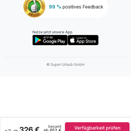
99 %
positives Feedback
Nutze jetzt unsere App
© Super Urlaub GmbH
Gesamt
Verfügbarkeit prüfen
326 €
ab 652 €
p.P. ab