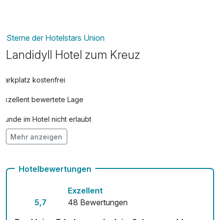
Sterne der Hotelstars Union
Landidyll Hotel zum Kreuz
Parkplatz kostenfrei
Exzellent bewertete Lage
Hunde im Hotel nicht erlaubt
Mehr anzeigen
Auch vegetarische Speisen
kostenfreie Leihfahrräder
Hotelbewertungen
Kostenloses W-LAN
Exzellent
Zimmerservice verfügbar
5,7
48 Bewertungen