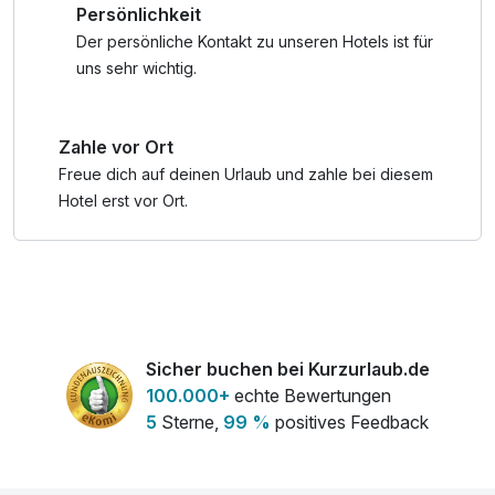
Persönlichkeit
* Gutschein für eine ,,Lange Rote" oder eine "Nackte
Weiße" - die legendäre
Der persönliche Kontakt zu unseren Hotels ist für
Bratwurst im Wecken auf dem Wochenmarkt in Freiburg
uns sehr wichtig.
MONTAGS Ruhetag- für Hausgäste ist von April bis Ende
Zahle vor Ort
Oktober am Abend geöffnet
Freue dich auf deinen Urlaub und zahle bei diesem
Hotel erst vor Ort.
Sicher buchen bei Kurzurlaub.de
100.000+
echte Bewertungen
5
Sterne,
99 %
positives Feedback