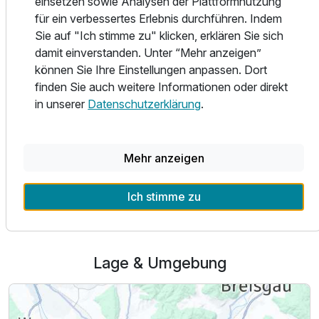
einsetzen sowie Analysen der Plattformnutzung
Ihre Familie Kunz
für ein verbessertes Erlebnis durchführen. Indem
Sie auf "Ich stimme zu" klicken, erklären Sie sich
damit einverstanden. Unter “Mehr anzeigen”
können Sie Ihre Einstellungen anpassen. Dort
Teil der Kette
finden Sie auch weitere Informationen oder direkt
Landidyll Hotels & Restaurants
in unserer
Datenschutzerklärung
.
Mehr Infos
Mehr anzeigen
Alle Infos zum Landidyll Hotel zum Kreuz
Ich stimme zu
Lage & Umgebung