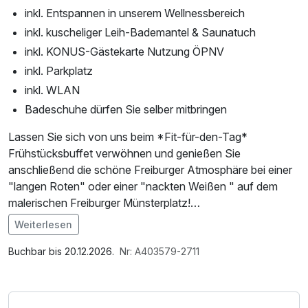
inkl. Entspannen in unserem Wellnessbereich
inkl. kuscheliger Leih-Bademantel & Saunatuch
inkl. KONUS-Gästekarte Nutzung ÖPNV
inkl. Parkplatz
inkl. WLAN
Badeschuhe dürfen Sie selber mitbringen
Lassen Sie sich von uns beim *Fit-für-den-Tag*
Frühstücksbuffet verwöhnen und genießen Sie
anschließend die schöne Freiburger Atmosphäre bei einer
"langen Roten" oder einer "nackten Weißen " auf dem
malerischen Freiburger Münsterplatz!
Weiterlesen
DAS BESONDERE PLUS FÜR SIE:
Im Angebot enthalten
mit der Konuskarte fahren Sie kostenlos im Schwarzwald
Saunabenutzung, Saunatuch, Parkplatz, Nutzung des
Buchbar bis 20.12.2026.
Nr: A403579-2711
mit Bus und Straßenbahn
Wellnessbereichs, W-LAN Nutzung / Internetnutzung,
Tageszeitung, Badetasche mit Bademantel und -tücher
** 4-Gang-Halbpensionsmenü