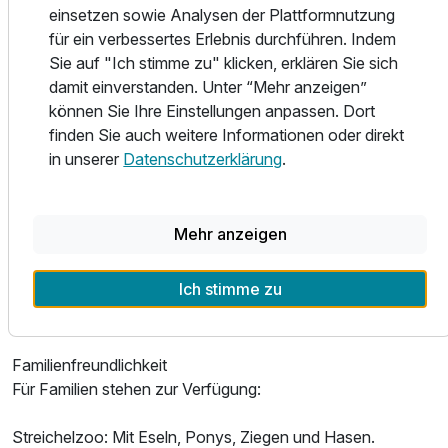
einsetzen sowie Analysen der Plattformnutzung
Für 5 Tage
992,00 €
p.P. ab
Sport & Aktivitäten
für ein verbessertes Erlebnis durchführen. Indem
Das Resort bietet zahlreiche Freizeitmöglichkeiten:
Sie auf "Ich stimme zu" klicken, erklären Sie sich
damit einverstanden. Unter “Mehr anzeigen”
Sporteinrichtungen: Tennisplätze (innen und außen),
können Sie Ihre Einstellungen anpassen. Dort
Fußballfeld, Beachvolleyball, Minigolf, Fitnessraum.
finden Sie auch weitere Informationen oder direkt
vilavitapannonia.at
Chalet C
in unserer
Datenschutzerklärung
.
Wassersport: Badesee mit Sandstrand, Tretboote, Stand-
2 Erwachsene und 2 Kinder
up-Paddling.
Radfahren: Leihfahrräder, E-Bikes, Fahrradboxen.
Mehr anzeigen
Reiten: Reitstall mit Angeboten für Kinder und Erwachsene.
Naturerlebnisse: Erlebnis-Obstgarten, Pannonia Hills mit
Ich stimme zu
Themenstationen.
je nach Verfügbarkeit - teilweise gegen Gebühr
Familienfreundlichkeit
Für Familien stehen zur Verfügung:
Streichelzoo: Mit Eseln, Ponys, Ziegen und Hasen.