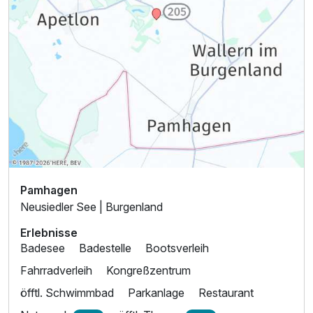
Doppelzimmer Queensize Bett
2 Erwachsene
Pamhagen
Neusiedler See | Burgenland
Erlebnisse
Badesee
Badestelle
Bootsverleih
Fahrradverleih
Kongreßzentrum
Ausstattung
öfftl. Schwimmbad
Parkanlage
Restaurant