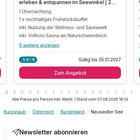
erleben & entspannen im Seewinkel | 2
Suite/n
Tage
2 Erwachsene
1 Übernachtung
1 x reichhaltiges Frühstücksbuffet
inkl. Nutzung der Wellness- und Saunawelt
inkl. Vollholz-Sauna am Naturschwimmteich
6 weitere anzeigen
Alle Inklusivleistungen
10 enthalten
7
Gültig bis 05.01.2027
5,6 / 6
1 Übernachtung
Zum Angebot
1 x reichhaltiges Frühstücksbuffet
inkl. Nutzung der Wellness- und Saunawelt
inkl. Vollholz-Sauna am Naturschwimmteich
inkl. Innen- & Außenbecken & Schilfhüttensauna
Alle Preise pro Person inkl. MwSt. / Stand vom 07.08.2026 16:14
inkl. Bademäntel und Saunatücher
Kurzurlaub
Österreich
Burgenland
Neusiedler See
inkl. VILA VITA Fahrrad-Verleih
inkl. Tennisfreiplätze und Natur-Minigolf
inkl. Parkplatz beim Hotel
Newsletter abonnieren
inkl. W-LAN Nutzung