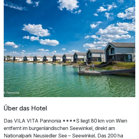
Für 5 Tage
860,00 €
p.P. ab
Chalet A
2 Erwachsene und 2 Kinder
Über das Hotel
Das VILA VITA Pannonia ****S liegt 80 km von Wien
entfernt im burgenländischen Seewinkel, direkt am
Nationalpark Neusiedler See – Seewinkel. Das 200 ha