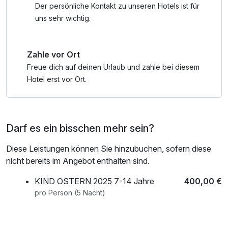
Suiten. Die teils mit Schilf gedeckten Bungalows im
ganztägige Nutzung Wellnessbereich nach check out,
Der persönliche Kontakt zu unseren Hotels ist für
Weinlauben- und Schilfdorf spiegeln harmonisch die
Badetasche mit Bademantel und -tücher
uns sehr wichtig.
Stimmung einer typischen pannonischen Ortschaft wider.
Zahle vor Ort
Freue dich auf deinen Urlaub und zahle bei diesem
Hotel erst vor Ort.
Darf es ein bisschen mehr sein?
Diese Leistungen können Sie hinzubuchen, sofern diese
nicht bereits im Angebot enthalten sind.
KIND OSTERN 2025 7-14 Jahre
400,00 €
pro Person (5 Nacht)