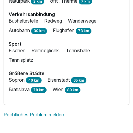
Naturpark
öfftl. Therme
2 km
7 km
Für 5 Tage
634,00 €
p.P. ab
Verkehrsanbindung
Bushaltestelle
Radweg
Wanderwege
Autobahn
Flughafen
30 km
73 km
Sport
Juniorsuite Design
Fischen
Reitmöglichk.
Tennishalle
2 Erwachsene
Tennisplatz
Größere Städte
Sopron
Eisenstadt
46 km
65 km
Bratislava
Wien
79 km
80 km
Rechtliches Problem melden