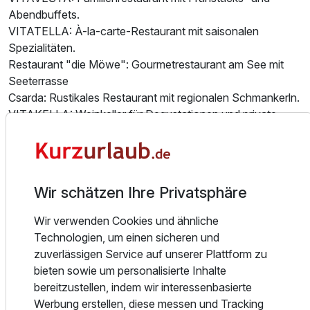
Abendbuffets.
VITATELLA: À-la-carte-Restaurant mit saisonalen
Spezialitäten.
Restaurant "die Möwe": Gourmetrestaurant am See mit
Seeterrasse
Csarda: Rustikales Restaurant mit regionalen Schmankerln.
VITAKELLA: Weinkeller für Degustationen und private
Feiern.
Wellness & Spa
Der Wellnessbereich umfasst:
Wir schätzen Ihre Privatsphäre
Saunawelt: Mit verschiedenen Saunen und Dampfbädern.
Pools: Indoorpool mit Whirlpool, beheizter Außenpool,
Wir verwenden Cookies und ähnliche
Naturschwimmteich.
Technologien, um einen sicheren und
Ausstattung
Spa-Behandlungen: Massagen, Beauty-Anwendungen.
zuverlässigen Service auf unserer Plattform zu
Vital Bistro: Gesunde Snacks und Erfrischungen.
bieten sowie um personalisierte Inhalte
Der Zugang zur Saunalandschaft ist ab 16 Jahren
Zusatznächte
bereitzustellen, indem wir interessenbasierte
gestattet.
Werbung erstellen, diese messen und Tracking