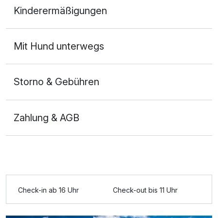
Kinderermäßigungen
2 Erwachsene und 2 Kinder
Mit Hund unterwegs
Storno & Gebühren
Zahlung & AGB
Ausstattung
Check-in ab 16 Uhr
Check-out bis 11 Uhr
Zusatznächte