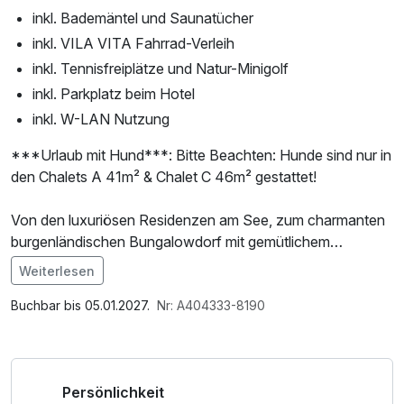
inkl. Bademäntel und Saunatücher
inkl. VILA VITA Fahrrad-Verleih
inkl. Tennisfreiplätze und Natur-Minigolf
inkl. Parkplatz beim Hotel
inkl. W-LAN Nutzung
***Urlaub mit Hund***: Bitte Beachten: Hunde sind nur in
den Chalets A 41m² & Chalet C 46m² gestattet!
Von den luxuriösen Residenzen am See, zum charmanten
burgenländischen Bungalowdorf mit gemütlichem
Wintergarten über komfortabel ausgestattete
Weiterlesen
Doppelzimmer bis hin zur eleganten Suite bietet das VILA
Im Angebot enthalten
VITA Pannonia unterschiedlichste
1 x Obstkorb, 1 Flasche Mineralwasser, Saunabenutzung,
Buchbar bis 05.01.2027.
Nr: A404333-8190
Unterbringungsmöglichkeiten mit reichlich Platz,
Saunatuch, Leihbademantel, Parkplatz, 1 x kleines
hochwertiger Inneneinrichtung und lokalem Flair. Im
Abschiedsgeschenk, Nutzung des Fitnessbereichs,
Haupthaus haben Gäste die Wahl zwischen
Nutzung des Wellnessbereichs, W-LAN Nutzung /
Persönlichkeit
Einzelzimmern, Doppelzimmern, Appartements oder
Internetnutzung, Shuttleservice vom/zum Bahnhof,