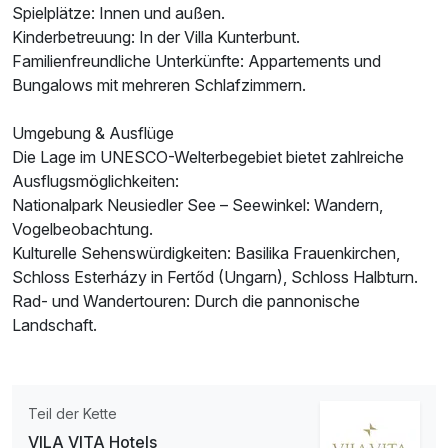
Spielplätze: Innen und außen.
Kinderbetreuung: In der Villa Kunterbunt.
Familienfreundliche Unterkünfte: Appartements und
Ausstattung
Bungalows mit mehreren Schlafzimmern.
Zusatznächte
Umgebung & Ausflüge
Die Lage im UNESCO-Welterbegebiet bietet zahlreiche
Ausflugsmöglichkeiten:
Für 5 Tage
880,00 €
p.P. ab
Nationalpark Neusiedler See – Seewinkel: Wandern,
Vogelbeobachtung.
Kulturelle Sehenswürdigkeiten: Basilika Frauenkirchen,
Schloss Esterházy in Fertőd (Ungarn), Schloss Halbturn.
Rad- und Wandertouren: Durch die pannonische
Chalet D
Landschaft.
2 Erwachsene
Teil der Kette
VILA VITA Hotels