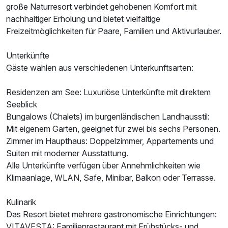
große Naturresort verbindet gehobenen Komfort mit
nachhaltiger Erholung und bietet vielfältige
Ausstattung
Freizeitmöglichkeiten für Paare, Familien und Aktivurlauber.
Unterkünfte
Zusatznächte
Gäste wählen aus verschiedenen Unterkunftsarten:
Für 5 Tage
832,00 €
p.P. ab
Residenzen am See: Luxuriöse Unterkünfte mit direktem
Seeblick
Bungalows (Chalets) im burgenländischen Landhausstil:
Mit eigenem Garten, geeignet für zwei bis sechs Personen.
Zimmer im Haupthaus: Doppelzimmer, Appartements und
Suiten mit moderner Ausstattung.
Chalet B
Alle Unterkünfte verfügen über Annehmlichkeiten wie
2 Erwachsene und 2 Kinder
Klimaanlage, WLAN, Safe, Minibar, Balkon oder Terrasse.
Kulinarik
Das Resort bietet mehrere gastronomische Einrichtungen:
VITAVESTA: Familienrestaurant mit Frühstücks- und