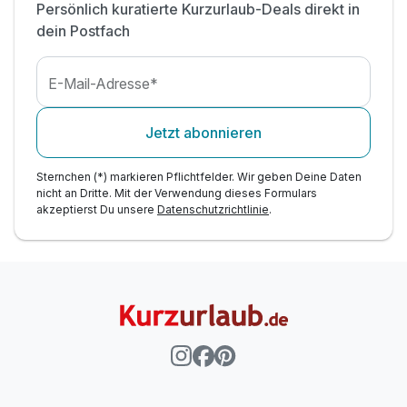
Persönlich kuratierte Kurzurlaub-Deals direkt in
dein Postfach
Ausstattung
E-Mail-Adresse*
Zusatznächte
Jetzt abonnieren
Für 5 Tage
936,00 €
p.P. ab
Sternchen (*) markieren Pflichtfelder. Wir geben Deine Daten
nicht an Dritte. Mit der Verwendung dieses Formulars
akzeptierst Du unsere
Datenschutzrichtlinie
.