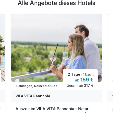
Alle Angebote dieses Hotels
Ausstattung
Zusatznächte
2 Tage
| 1 Nacht
159 €
ab
Für 5 Tage
1.040,00 €
Verfügbar bis Dezember
p.P. ab
317 €
Gesamt ab
Pamhagen, Neusiedler See
VILA VITA Pannonia
–
Auszeit im VILA VITA Pannonia – Natur