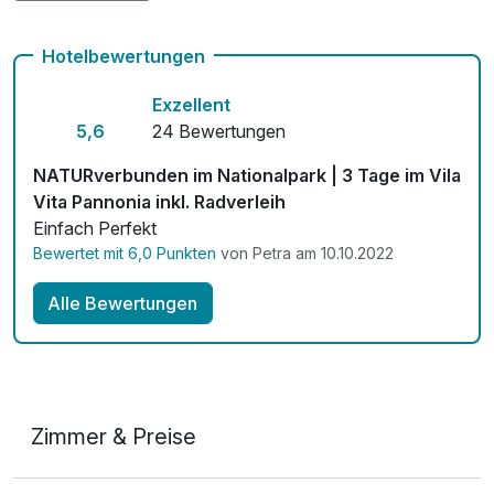
Hunde im Hotel nicht erlaubt
Hotelbewertungen
Auch vegetarische Speisen
Exzellent
kostenfreie Leihfahrräder
5,6
24 Bewertungen
Fitnessgeräte stehen bereit
NATURverbunden im Nationalpark | 3 Tage im Vila
Vita Pannonia inkl. Radverleih
Kostenloses W-LAN
Einfach Perfekt
Bewertet mit 6,0 Punkten
von Petra am 10.10.2022
Zimmerservice verfügbar
Mit Hotelbar
Alle Bewertungen
Zimmer & Preise
1-Raum Appartement