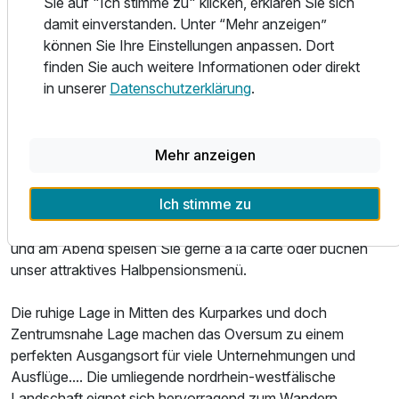
Sie auf "Ich stimme zu" klicken, erklären Sie sich
Außensauna genutzt werden. Genießen Sie eine
damit einverstanden. Unter “Mehr anzeigen”
wohltuende Massage oder eine kosmetische Behandlung
können Sie Ihre Einstellungen anpassen. Dort
in unserem SPA-Bereich.
finden Sie auch weitere Informationen oder direkt
in unserer
Datenschutzerklärung
.
Oder mal wieder richtig auspowern im hauseigenen
Fitnessbereich mit modernen Technogym Geräten!
Mehr anzeigen
Ein Parkplatz am Hotel und Internet via Wlan im gesamten
Objekt stehen ebenfalls kostenfrei zur Verfügung.
Ich stimme zu
Morgens genießen Sie ein ausgiebiges Frühstücksbuffet
und am Abend speisen Sie gerne a la carte oder buchen
unser attraktives Halbpensionsmenü.
Die ruhige Lage in Mitten des Kurparkes und doch
Zentrumsnahe Lage machen das Oversum zu einem
perfekten Ausgangsort für viele Unternehmungen und
Ausflüge.... Die umliegende nordrhein-westfälische
Landschaft eignet sich hervorragend zum Wandern,