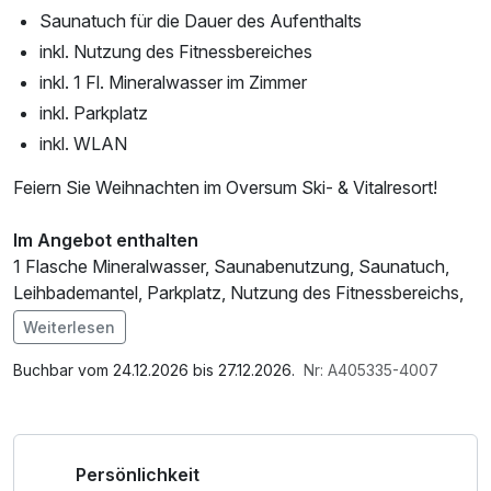
Saunatuch für die Dauer des Aufenthalts
inkl. Nutzung des Fitnessbereiches
inkl. 1 Fl. Mineralwasser im Zimmer
inkl. Parkplatz
inkl. WLAN
Feiern Sie Weihnachten im Oversum Ski- & Vitalresort!
Im Angebot enthalten
1 Flasche Mineralwasser, Saunabenutzung, Saunatuch,
Leihbademantel, Parkplatz, Nutzung des Fitnessbereichs,
Nutzung des Wellnessbereichs, W-LAN Nutzung /
Weiterlesen
Internetnutzung, Nutzung Öffentliches Internetterminal,
Shuttleservice vom/zum Bahnhof
Buchbar vom 24.12.2026 bis 27.12.2026.
Nr: A405335-4007
Persönlichkeit