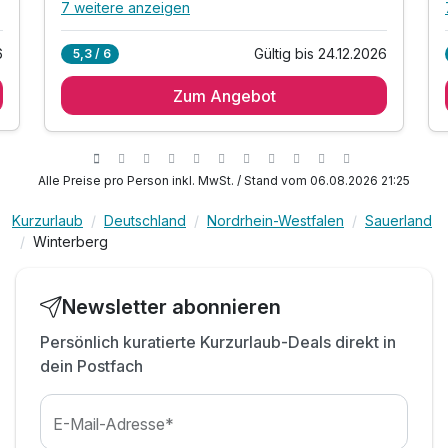
7 weitere anzeigen
Alle Inklusivleistungen
11 enthalten
6
Gültig bis 24.12.2026
5,3 / 6
2 Übernachtungen
Zum Angebot
2 x reichhaltiges Frühstück vom Buffet
1 x Oversum Halbpension am Anreisetag
1 x Rückenpeeling & Massage pro Person (25
Min.)
Alle Preise pro Person inkl. MwSt. / Stand vom 06.08.2026 21:25
inkl. Nutzung der Saunalandschaft
inkl. Nutzung des Schwimmbades*
Kurzurlaub
Deutschland
Nordrhein-Westfalen
Sauerland
Winterberg
inkl. Nutzung des Fitnessbereiches
inkl. Wellnesstasche mit Bademantel, Schlappen
&
Newsletter abonnieren
inkl. Saunatuch für die Dauer Ihres Aufenthaltes
Persönlich kuratierte Kurzurlaub-Deals direkt in
inkl. Parkplatz
dein Postfach
inkl. WLAN
E-Mail-Adresse*