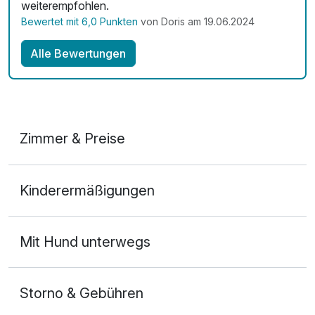
weiterempfohlen.
Bewertet mit 6,0 Punkten
von Doris am 19.06.2024
Alle Bewertungen
Zimmer & Preise
Doppelzimmer Deluxe
Kinderermäßigungen
2 Erwachsene und 1 Kind
Ausstattung
Mit Hund unterwegs
Für 4 Tage
448,25 €
p.P. ab
Storno & Gebühren