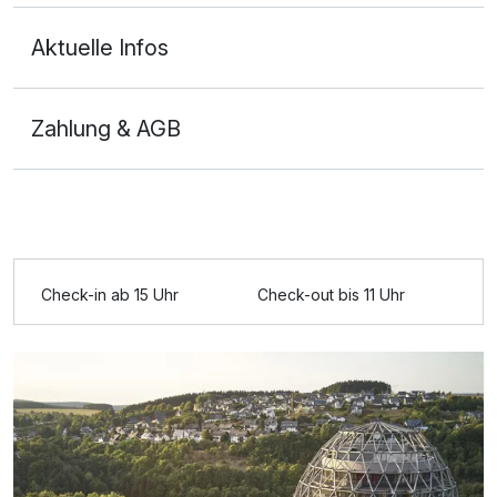
Aktuelle Infos
Doppelzimmer Klassik
2 Erwachsene
Zahlung & AGB
Ausstattung
Für 4 Tage
410,75 €
p.P. ab
Check-in ab 15 Uhr
Check-out bis 11 Uhr
Einzelzimmer
1 Erwachsenen
Ausstattung