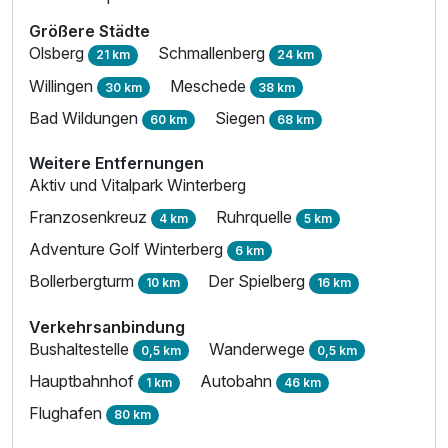
Größere Städte
Olsberg
Schmallenberg
21 km
24 km
Willingen
Meschede
30 km
38 km
Bad Wildungen
Siegen
60 km
68 km
Weitere Entfernungen
Aktiv und Vitalpark Winterberg
Franzosenkreuz
Ruhrquelle
4 km
5 km
Adventure Golf Winterberg
6 km
Bollerbergturm
Der Spielberg
10 km
16 km
Verkehrsanbindung
Bushaltestelle
Wanderwege
0,5 km
0,5 km
Hauptbahnhof
Autobahn
1 km
46 km
Flughafen
80 km