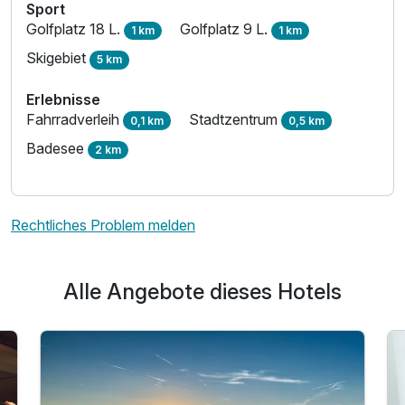
Sport
Golfplatz 18 L.
Golfplatz 9 L.
1 km
1 km
Skigebiet
5 km
Erlebnisse
Fahrradverleih
Stadtzentrum
0,1 km
0,5 km
Badesee
2 km
Rechtliches Problem melden
Alle Angebote dieses Hotels