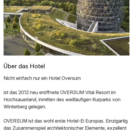
Für 4 Tage
509,50 €
p.P. ab
Juniorsuite/n
2 Erwachsene und 2 Kinder
Über das Hotel
Ausstattung
Nicht einfach nur ein Hotel Oversum
Für 4 Tage
523,25 €
p.P. ab
ist das 2012 neu eröffnete OVERSUM Vital Resort im
Hochsauerland, inmitten des weitläufigen Kurparks von
Winterberg gelegen.
OVERSUM ist das wohl erste Hotel-Ei Europas. Einzigartig
Suite/n
das Zusammenspiel architektonischer Elemente, exzellent