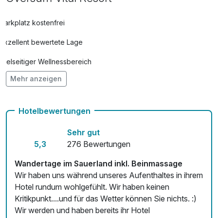
Parkplatz kostenfrei
Exzellent bewertete Lage
Vielseitiger Wellnessbereich
Mehr anzeigen
Hunde im Hotel erlaubt für 20,00 € pro Person / Nacht
Auch vegetarische Speisen
Hotelbewertungen
Fahrradverleih
Sehr gut
Fitnessgeräte stehen bereit
5,3
276 Bewertungen
Kostenloses W-LAN
Wandertage im Sauerland inkl. Beinmassage
Wir haben uns während unseres Aufenthaltes in ihrem
Zimmerservice verfügbar
Hotel rundum wohlgefühlt. Wir haben keinen
Kritikpunkt....und für das Wetter können Sie nichts. :)
Mit Hotelbar
Wir werden und haben bereits ihr Hotel