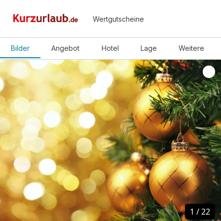
Wertgutscheine
Bilder
Angebot
Hotel
Lage
Weitere
1
1
/
/
22
22