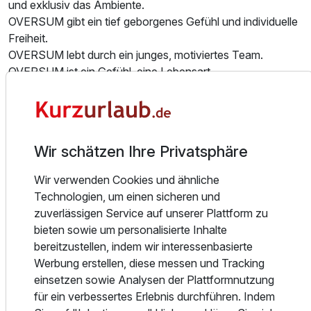
und exklusiv das Ambiente.
2 Erwachsene
OVERSUM gibt ein tief geborgenes Gefühl und individuelle
Freiheit.
Ausstattung
OVERSUM lebt durch ein junges, motiviertes Team.
OVERSUM ist ein Gefühl, eine Lebensart.
Für 4 Tage
568,25 €
p.P. ab
OVERSUM ist Energie.
Das Oversum Vital Resort Winterberg steht für Exklusivität,
modernes und zeitgemäßes Urlaubsflair mit 77
Wir schätzen Ihre Privatsphäre
Nichtraucher Zimmer/Suiten. Es bietet Ihnen ein
Hotelrestaurant mit Terrasse, eine Hotelbar mit Kamin &
Wir verwenden Cookies und ähnliche
Terrasse "die Veltins Lounge" einen Lobbybereich sowie
Technologien, um einen sicheren und
zwei Lifte. Entspannung & Erholung finden Sie im
zuverlässigen Service auf unserer Plattform zu
Schwimmbadbereich sowie dem Saunabereich. Dieser
bieten sowie um personalisierte Inhalte
verfügt über ein Sport-schwimmbecken mit 25 m Bahnen,
bereitzustellen, indem wir interessenbasierte
einem aqua fit Pool, einer finnischen sowie einer Bio-
Werbung erstellen, diese messen und Tracking
Sauna, einem Dampfbad und einem großzügigen
einsetzen sowie Analysen der Plattformnutzung
Relaxpool mit Sprudelliegen sowie integriertem Whirlpool.
für ein verbessertes Erlebnis durchführen. Indem
In den Sommermonaten kann zusätzlich eine finnische