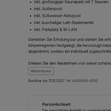
inkl. großzügiger Saunapark mit 7 Saunen
inkl. Außenpool
inkl. Süßwasser-Aktivpool
inkl. kuscheliger Leih-Bademantel
inkl. Parkplatz & W-LAN
Genießen Sie Erholung pur und starten Sie erf
Körperregionen festgelegt, die bevorzugt massi
abgestimmt, sodass ein individuell zugeschnit
Erleben Sie den Niederrhein von seiner schöns
das Tannenhäuschen ein Ort der puren Entsp
Weiterlesen
großen AQUA SILVA Spa haben wir einen Wohlf
Im Angebot enthalten
Saunapark mit sieben Saunen, zwei Indoor-Poo
Saunabenutzung, Saunatuch, Leihbademantel,
Buchbar bis 31.12.2027.
Nr: A406698-4265
Wellnessbehandlungen warten darauf Sie mit a
Wellnessbereichs, W-LAN Nutzung / Internet
"Tannenhäuschen-Zauber" nicht entgehen!
Persönlichkeit
Der AQUA SILVA Spa Bereich steht Ihnen am Ab
Spa Bereich darüber hinaus nutzen wollen, kön
Der persönliche Kontakt zu unseren Hotel