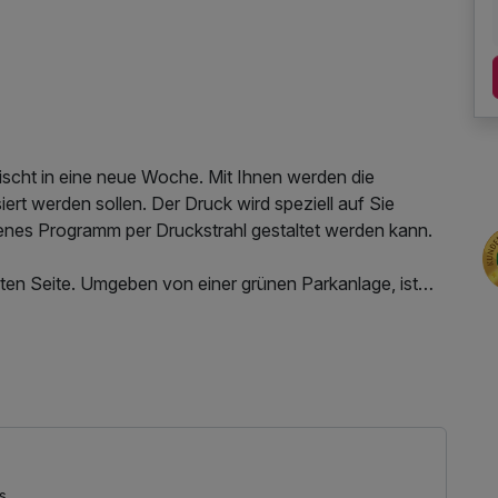
rischt in eine neue Woche. Mit Ihnen werden die
ert werden sollen. Der Druck wird speziell auf Sie
tenes Programm per Druckstrahl gestaltet werden kann.
ten Seite. Umgeben von einer grünen Parkanlage, ist
annung und Entschleunigung. Mit unserem 5.300 qm
ühlort der besonderen Art geschaffen. Ein großer
ls, ein Outdoor-Pool, sowie zahlreiche Räume für
 Nutzung des Fitnessbereichs, Nutzung des
llen Sinnen zu verwöhnen. Lassen Sie sich den
nutzung
reisetag bis 14 Uhr zur Verfügung. Sollten Sie den
nen Sie eine Verlängerung für einen Aufpreis im Hotel
s