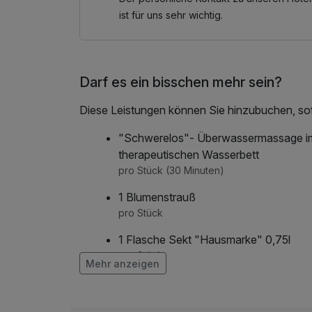
buchen.
ist für uns sehr wichtig.
Beauty & SPA Anwendungen können telefonis
gebucht werden.
Darf es ein bisschen mehr sein?
Diese Leistungen können Sie hinzubuchen, sofe
"Schwerelos"- Überwassermassage i
therapeutischen Wasserbett
pro Stück (30 Minuten)
1 Blumenstrauß
pro Stück
1 Flasche Sekt "Hausmarke" 0,75l
pro Stück
Mehr anzeigen
1 Obstteller
pro Stück