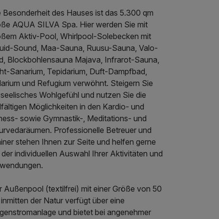
e Besonderheit des Hauses ist das 5.300 qm
oße AQUA SILVA Spa. Hier werden Sie mit
oßem Aktiv-Pool, Whirlpool-Solebecken mit
quid-Sound, Maa-Sauna, Ruusu-Sauna, Valo-
d, Blockbohlensauna Majava, Infrarot-Sauna,
cht-Sanarium, Tepidarium, Duft-Dampfbad,
larium und Refugium verwöhnt. Steigern Sie
 seelisches Wohlgefühl und nutzen Sie die
lfältigen Möglichkeiten in den Kardio- und
tness- sowie Gymnastik-, Meditations- und
urvedaräumen. Professionelle Betreuer und
iner stehen Ihnen zur Seite und helfen gerne
 der individuellen Auswahl Ihrer Aktivitäten und
wendungen.
 Außenpool (textilfrei) mit einer Größe von 50
inmitten der Natur verfügt über eine
genstromanlage und bietet bei angenehmer