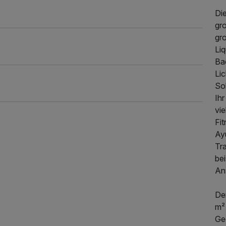
Di
gr
gr
Li
Ba
Li
So
Ihr
vie
Fi
Ay
186,00 €
p.P. ab
Tra
bei
An
Der
m² 
Ge