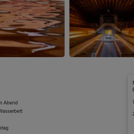
am Abend
Wasserbett
etag