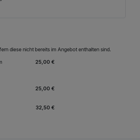
ch unter 0281 9669-73 an unserer Spa-Rezeption
rn diese nicht bereits im Angebot enthalten sind.
m
25,00 €
25,00 €
32,50 €
18,50 €