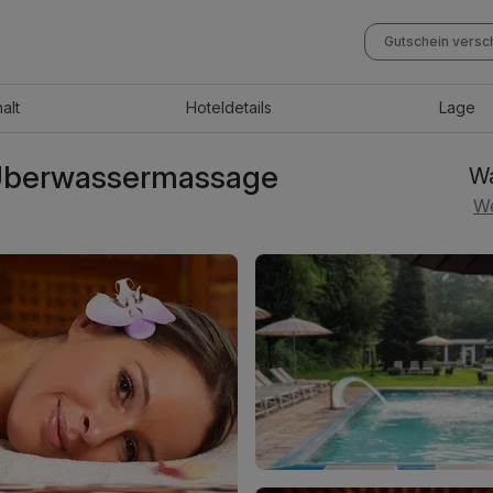
Gutschein vers
halt
Hotel
details
Lage
 Überwassermassage
Wa
We