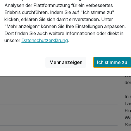
Üb
eit am Niederrhein
Analysen der Plattformnutzung für ein verbessertes
omie. Selten so ein fantastisches Büffee gesehen.
Erlebnis durchführen. Indem Sie auf "Ich stimme zu"
Als
klicken, erklären Sie sich damit einverstanden. Unter
Wa
026
“Mehr anzeigen” können Sie Ihre Einstellungen anpassen.
au
Dort finden Sie auch weitere Informationen oder direkt in
Ha
unserer
Datenschutzerklärung
.
Ma
li
gr
wu
Mehr anzeigen
Ich stimme zu
he
zur
der
In
La
Fl
Wa
Si