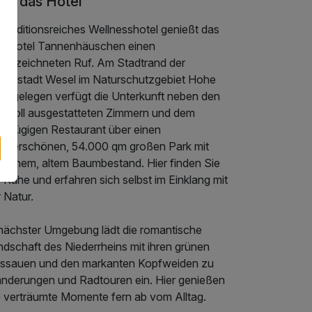
er das Hotel
 traditionsreiches Wellnesshotel genießt das
ldhotel Tannenhäuschen einen
sgezeichneten Ruf. Am Stadtrand der
nsestadt Wesel im Naturschutzgebiet Hohe
rk gelegen verfügt die Unterkunft neben den
ebevoll ausgestatteten Zimmern und dem
oßzügigen Restaurant über einen
nderschönen, 54.000 qm großen Park mit
rrlichem, altem Baumbestand. Hier finden Sie
 Ruhe und erfahren sich selbst im Einklang mit
 Natur.
 nächster Umgebung lädt die romantische
ndschaft des Niederrheins mit ihren grünen
ussauen und den markanten Kopfweiden zu
nderungen und Radtouren ein. Hier genießen
e verträumte Momente fern ab vom Alltag.