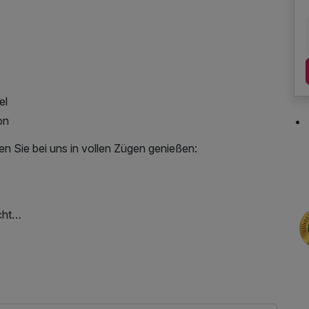
el
on
n Sie bei uns in vollen Zügen genießen:
cht
Haustüre
 W-LAN Nutzung / Internetnutzung, Lunchpaket,
ck out, Badetasche mit Bademantel und -tücher