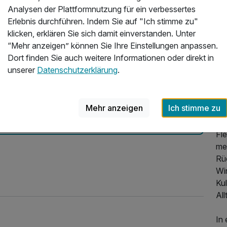
Analysen der Plattformnutzung für ein verbessertes
Erlebnis durchführen. Indem Sie auf "Ich stimme zu"
Üb
noramablick auf die umliegenden Almen | 2
klicken, erklären Sie sich damit einverstanden. Unter
“Mehr anzeigen” können Sie Ihre Einstellungen anpassen.
Auf
aumhafter Lage für erholsame Tage abseits der Hektik
Dort finden Sie auch weitere Informationen oder direkt in
sch
 Natur und Ruhe. Sehr schöne Wellnessanlage. Ein
unserer
Datenschutzerklärung
.
mär
geeignet ist
Jog
025
Si
Mehr anzeigen
Ich stimme zu
ku
Au
Fl
meh
Rü
Wi
Kul
All
In