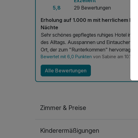
Exzellent
5,8
29 Bewertungen
Erholung auf 1.000 m mit herrlichem Pa
Nächte
Sehr schönes gepflegtes ruhiges Hotel in tr
des Alltags. Ausspannen und Eintauchen in
Ort, der zum "Runterkommen" hervorragend 
Bewertet mit 6,0 Punkten
von Sabine am 10.11.2
Alle Bewertungen
Zimmer & Preise
Doppelzimmer Deluxe
Kinderermäßigungen
2 Erwachsene und 1 Kind