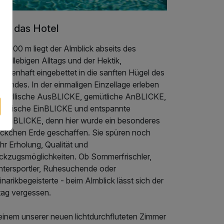
er das Hotel
 1000 m liegt der Almblick abseits des
nelllebigen Alltags und der Hektik,
chenhaft eingebettet in die sanften Hügel des
llandes. In der einmaligen Einzellage erleben
e idyllische AusBLICKE, gemütliche AnBLICKE,
linarische EinBLICKE und entspannte
genBLICKE, denn hier wurde ein besonderes
eckchen Erde geschaffen. Sie spüren noch
r Erholung, Qualität und
ckzugsmöglichkeiten. Ob Sommerfrischler,
ntersportler, Ruhesuchende oder
inarikbegeisterte - beim Almblick lässt sich der
tag vergessen.
 einem unserer neuen lichtdurchfluteten Zimmer