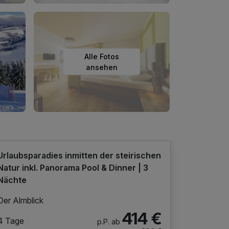
Alle Fotos
ansehen
Urlaubsparadies inmitten der steirischen
Natur inkl. Panorama Pool & Dinner | 3
Nächte
Der Almblick
414 €
4 Tage
p.P. ab