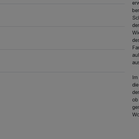
er
be
Sc
den
Wi
de
Fa
au
aus
Im
di
der
ob
gem
Woh
468,00 €
p.P. ab