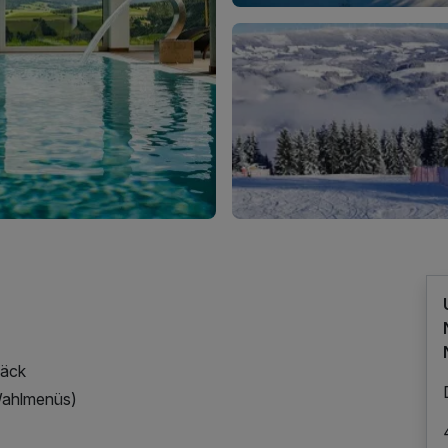
bäck
Wahlmenüs)