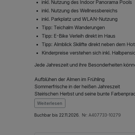
inkl. Nutzung des Indoor Panorama Pools
inkl. Nutzung des Wellnessbereichs
inkl. Parkplatz und WLAN-Nutzung
Tipp: Teichalm Wanderungen
Tipp: E-Bike Verleih direkt im Haus
Tipp: Almblick Skilifte direkt neben dem Hot
Kinderpreise verstehen sich inkl. Halbpensi
Jede Jahreszeit und ihre Besonderheiten könne
Aufblühen der Almen im Frühling
Sommerfrische in der heißen Jahreszeit
Steirischen Herbst und seine bunte Farbenpra
Winterurlaub wie damals mit Skiliften vor der 
Weiterlesen
Im Angebot enthalten
Saunabenutzung, Leihbademantel, Parkplatz,
Buchbar bis 22.11.2026.
Nr: A407733-10279
ganztägige Nutzung Wellnessbereich nach che