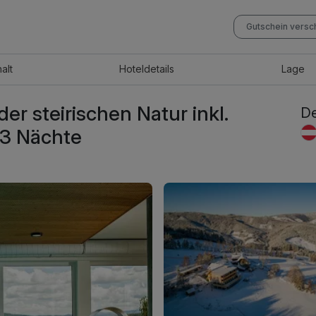
Gutschein vers
halt
Hotel
details
Lage
er steirischen Natur inkl.
De
 3 Nächte