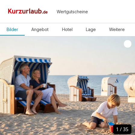
Wertgutscheine
Bilder
Angebot
Hotel
Lage
Weitere
1
1
/
/
35
35