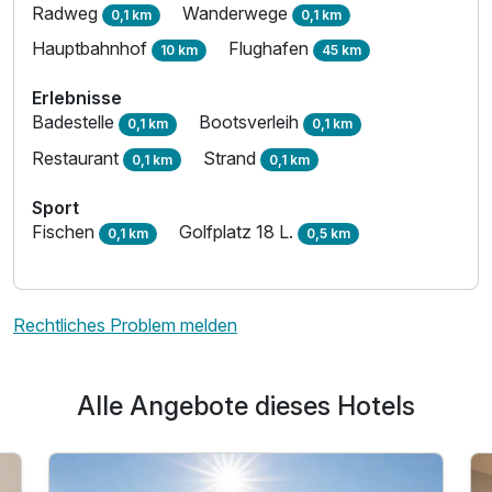
Radweg
Wanderwege
0,1 km
0,1 km
Hauptbahnhof
Flughafen
10 km
45 km
Erlebnisse
Badestelle
Bootsverleih
0,1 km
0,1 km
Restaurant
Strand
0,1 km
0,1 km
Sport
Fischen
Golfplatz 18 L.
0,1 km
0,5 km
Rechtliches Problem melden
Alle Angebote dieses Hotels