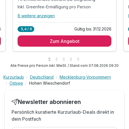
Inkl. Greenfee-Ermäßigung pro Person
8 weitere anzeigen
Alle Inklusivleistungen
12 enthalten
6
Gültig bis 31.12.2026
5,4 / 6
2 Übernachtungen im vollausgestatteten
Apartment
Zum Angebot
2 x frische Brötchen aus dem Shop (pro Erw. 2)*
1 x Erfrischendes Getränk zur Begrüßung
Inkl. Greenfee-Ermäßigung pro Person
Alle Preise pro Person inkl. MwSt. / Stand vom 07.08.2026 09:20
Inkl. Nutzung der Sauna & des Fitnessbereichs
Inkl. Bettwäsche & Handtücher
Kurzurlaub
Deutschland
Mecklenburg-Vorpommern
Ostsee
Hohen Wieschendorf
Inkl. WLAN-Nutzung
Inkl. Kostenfreiem Parkplatz
Inkl. Nutzung des Spielplatzes für Groß & Klein
Newsletter abonnieren
Fahrradverleih (Verfügbarkeit auf Anfrage)
Persönlich kuratierte Kurzurlaub-Deals direkt in
Strandkorb mietbar (Verfügbarkeit auf Anfrage)
dein Postfach
Hunde sind willkommen