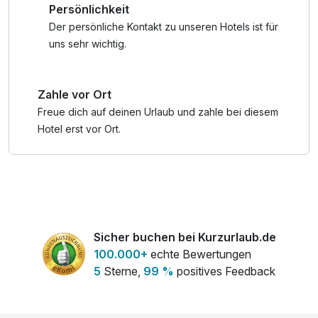
Persönlichkeit
Elektrogrill bereit. Für entspannte Stunden direkt am
Wasser ist ein Strandkorb mietbar je nach Verfügbarkeit
Der persönliche Kontakt zu unseren Hotels ist für
uns Saison. Abgerundet wird all dies mit dem 8 km langen
uns sehr wichtig.
Strand, der Marina mit Wassersport, dem Golfplatz,
Spielplatz sowie dem Sauna- und Fitnessgebäude. Lassen
Zahle vor Ort
Sie den Alltag einfach hinter sich.
Freue dich auf deinen Urlaub und zahle bei diesem
* Inkl. täglichem Brötchenservice (2 Brötchen pro
Hotel erst vor Ort.
Erwachsenen; abzuholen im Mini-Laden)
Sicher buchen bei Kurzurlaub.de
100.000+
echte Bewertungen
5
Sterne,
99 %
positives Feedback