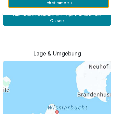
Ich stimme zu
Alle Infos zum Bades Huk - Apartments an der
Ausstattung
Ostsee
Für 4 Tage
480,00 €
p.P. ab
Lage & Umgebung