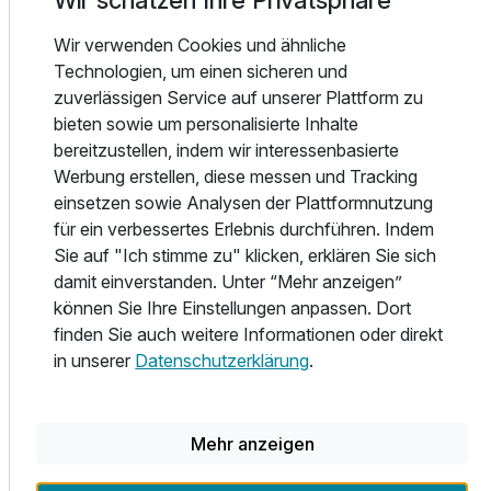
Wir schätzen Ihre Privatsphäre
Licht der Küste in seinem zweiten Zuhause zu spüren.
Für 4 Tage
417,00 €
p.P. ab
Wir verwenden Cookies und ähnliche
Meeresluft, Strand, Ruhe und Natur – das und vieles mehr
Technologien, um einen sicheren und
ist Bades Huk. Das Ferien-Resort in Hohen Wieschendorf
zuverlässigen Service auf unserer Plattform zu
an der mecklenburgischen Ostseeküste ist der perfekte Ort
bieten sowie um personalisierte Inhalte
für Ruhesuchende, Zeit in der Natur, zum Golfen oder
bereitzustellen, indem wir interessenbasierte
Segeln. Die modernen Ferien-Apartments befinden sich nur
3-Raum Appartement
Werbung erstellen, diese messen und Tracking
wenige Schritte entfernt vom Strand, der Marina und dem
2 Erwachsene und 3 Kinder
einsetzen sowie Analysen der Plattformnutzung
Golfplatz und sind sorgsam in das umgebende Vogel- und
für ein verbessertes Erlebnis durchführen. Indem
Naturschutzgebiet sowie eine Dünenlandschaft
Sie auf "Ich stimme zu" klicken, erklären Sie sich
eingebettet. Es begrüßen Sie harmonisch eingerichtet
damit einverstanden. Unter “Mehr anzeigen”
Räume und ein Zuhause-Gefühl. Alle Ferien-Apartments
können Sie Ihre Einstellungen anpassen. Dort
sind dank der großen Fensterfronten lichtdurchflutet und
finden Sie auch weitere Informationen oder direkt
bestechen durch das offene Wohnraumkonzept.
in unserer
Datenschutzerklärung
.
Modernes Design, anschmiegsame Stoffe und
farbengebende Wohn-Accessoires sorgen für
Gemütlichkeit. Ein relaxtes Ambiente für den nächsten
Mehr anzeigen
Urlaub an der Ostsee.