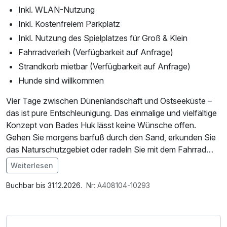
Inkl. WLAN-Nutzung
Inkl. Kostenfreiem Parkplatz
Inkl. Nutzung des Spielplatzes für Groß & Klein
Fahrradverleih (Verfügbarkeit auf Anfrage)
Strandkorb mietbar (Verfügbarkeit auf Anfrage)
Hunde sind willkommen
Vier Tage zwischen Dünenlandschaft und Ostseeküste –
das ist pure Entschleunigung. Das einmalige und vielfältige
Konzept von Bades Huk lässt keine Wünsche offen.
Gehen Sie morgens barfuß durch den Sand, erkunden Sie
das Naturschutzgebiet oder radeln Sie mit dem Fahrrad
nach Wismar – in und um Bades Huk wird Ihnen Vieles
Weiterlesen
geboten. Alles, was Sie brauchen, ist in nur wenigen
Im Angebot enthalten
Schritten von Ihrer Unterkunft erreichbar: Im Shop gibt es
Saunabenutzung, Parkplatz, Nutzung des Fitnessbereichs
Buchbar bis 31.12.2026.
Nr: A408104-10293
eine Auswahl an Leckereien für das perfekte Frühstück,
Snacks für den Strand und alles für einen gemütlichen
Grillabend. Auf Wunsch stellen wir Ihnen gerne einen