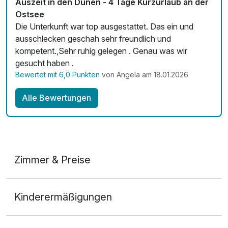
Auszeit in den Dünen - 4 Tage Kurzurlaub an der
Ostsee
Die Unterkunft war top ausgestattet. Das ein und
ausschlecken geschah sehr freundlich und
kompetent.,Sehr ruhig gelegen . Genau was wir
gesucht haben .
Bewertet mit 6,0 Punkten
von Angela am 18.01.2026
Alle Bewertungen
Zimmer & Preise
1-Raum Appartement
Kinderermäßigungen
2 Erwachsene