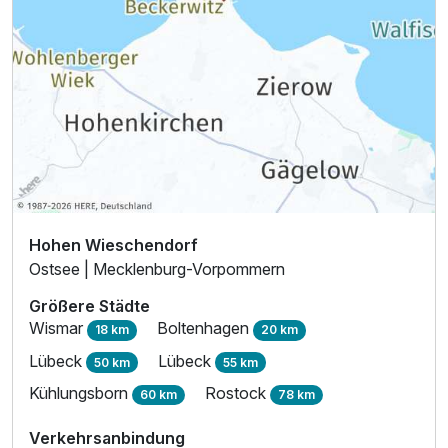
Hohen Wieschendorf
Ostsee | Mecklenburg-Vorpommern
Größere Städte
Wismar
Boltenhagen
18 km
20 km
Lübeck
Lübeck
50 km
55 km
Kühlungsborn
Rostock
60 km
78 km
Verkehrsanbindung