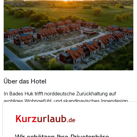
2-Raum Appartement
2 Erwachsene und 2 Kinder
Über das Hotel
In Bades Huk trifft norddeutsche Zurückhaltung auf
wohliges Wohngefühl, und skandinavisches Innendesign
verbindet sich mit dem Licht der mecklenburgischen
Ostseeküste. Gemütlichkeit, Komfort und ein Hauch von
Luxus: Wohnen in Bades Huk bedeutet, sich gut
Ausstattung
aufgehoben zu fühlen und die Natur, das Meer und das