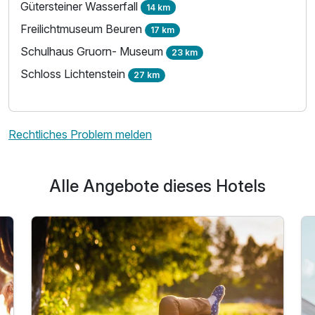
Gütersteiner Wasserfall
14 km
2 Erwachsene und 2 Kinder
Freilichtmuseum Beuren
17 km
Schulhaus Gruorn- Museum
23 km
Schloss Lichtenstein
27 km
Rechtliches Problem melden
Alle Angebote dieses Hotels
Ausstattung