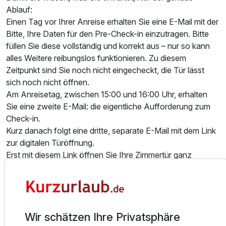
Ablauf:
Für 8 Tage
675,00 €
p.P. ab
Einen Tag vor Ihrer Anreise erhalten Sie eine E-Mail mit der
Bitte, Ihre Daten für den Pre-Check-in einzutragen. Bitte
füllen Sie diese vollständig und korrekt aus – nur so kann
alles Weitere reibungslos funktionieren. Zu diesem
Zeitpunkt sind Sie noch nicht eingecheckt, die Tür lässt
sich noch nicht öffnen.
Doppelzimmer Komfort
Am Anreisetag, zwischen 15:00 und 16:00 Uhr, erhalten
2 Erwachsene
Sie eine zweite E-Mail: die eigentliche Aufforderung zum
Check-in.
Kurz danach folgt eine dritte, separate E-Mail mit dem Link
zur digitalen Türöffnung.
Erst mit diesem Link öffnen Sie Ihre Zimmertür ganz
einfach über den Internetbrowser Ihres eigenen
Smartphones – ohne App-Download, mit einem einfachen
Wisch auf dem Bildschirm.
Sollte eine dieser E-Mails bei Ihnen nicht ankommen,
schauen Sie bitte auch im Spam-Ordner nach. Melden Sie
Wir schätzen Ihre Privatsphäre