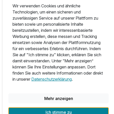
sich außerdem gerne telefonisch bei uns – wir senden
Wir verwenden Cookies und ähnliche
Ihnen den Link umgehend erneut zu.
Technologien, um einen sicheren und
zuverlässigen Service auf unserer Plattform zu
Unsere Rezeption ist persönlich für Sie da: Montag bis
bieten sowie um personalisierte Inhalte
Freitag von 7:00 bis 11:00 Uhr, samstags und sonntags
bereitzustellen, indem wir interessenbasierte
von 8:00 bis 11:00 Uhr sowie Dienstag bis Samstag von
Werbung erstellen, diese messen und Tracking
18:00 bis 20:00 Uhr. Außerhalb dieser Zeiten ist niemand
einsetzen sowie Analysen der Plattformnutzung
persönlich vor Ort, in einem Notfall erreichen Sie uns aber
für ein verbessertes Erlebnis durchführen. Indem
jederzeit telefonisch.
Sie auf "Ich stimme zu" klicken, erklären Sie sich
damit einverstanden. Unter “Mehr anzeigen”
können Sie Ihre Einstellungen anpassen. Dort
Die AlbCard – Ihre Gästekarte, digital
finden Sie auch weitere Informationen oder direkt
Als unser Gast erhalten Sie die AlbCard automatisch und
in unserer
Datenschutzerklärung
.
kostenfrei, ausschließlich digital auf Ihrem Smartphone. So
funktioniert es:
Ausstattung
Nach Ihrer Buchung erhalten Sie automatisch eine
Mehr anzeigen
Einladung zur AlbCard-App per Link. Sie können die App
Zusatznächte
bereits jetzt herunterladen bzw. aufrufen – eine Installation
ist nicht nötig, sie läuft direkt im Internetbrowser Ihres
Ich stimme zu