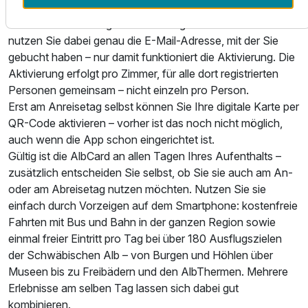
Für 8 Tage
759,00 €
Smartphones.
p.P. ab
Über diesen Link tragen Sie einmalig Ihre Daten ein. Bitte
nutzen Sie dabei genau die E-Mail-Adresse, mit der Sie
gebucht haben – nur damit funktioniert die Aktivierung. Die
Aktivierung erfolgt pro Zimmer, für alle dort registrierten
Personen gemeinsam – nicht einzeln pro Person.
Doppelzimmer Standard Design
Erst am Anreisetag selbst können Sie Ihre digitale Karte per
2 Erwachsene
QR-Code aktivieren – vorher ist das noch nicht möglich,
auch wenn die App schon eingerichtet ist.
Gültig ist die AlbCard an allen Tagen Ihres Aufenthalts –
zusätzlich entscheiden Sie selbst, ob Sie sie auch am An-
oder am Abreisetag nutzen möchten. Nutzen Sie sie
einfach durch Vorzeigen auf dem Smartphone: kostenfreie
Fahrten mit Bus und Bahn in der ganzen Region sowie
einmal freier Eintritt pro Tag bei über 180 Ausflugszielen
der Schwäbischen Alb – von Burgen und Höhlen über
Museen bis zu Freibädern und den AlbThermen. Mehrere
Erlebnisse am selben Tag lassen sich dabei gut
kombinieren.