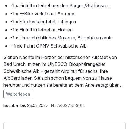
-1 x Eintritt in teilnehmenden Burgen/Schlössern
-1 x E-Bike Verleih auf Anfrage
-1 x Stockerkahnfahrt Tübingen
-1 x Eintritt in teilnehm. Höhlen
-1 x Urgeschichtliches Museum, Biosphärenzentr.
- freie Fahrt ÖPNV Schwäbische Alb
Sieben Nächte im Herzen der historischen Altstadt von
Bad Urach, mitten im UNESCO-Biosphärengebiet
Schwäbische Alb – gezahlt wird nur für sechs. Ihre
AlbCard laden Sie sich schon bequem von zu Hause
herunter und nutzen sie bereits ab dem Anreisetag: über
180 Attraktionen kostenfrei sowie freie Fahrt mit Bus und
Weiterlesen
Bahn.
Im Angebot enthalten
1 Flasche Mineralwasser, W-LAN Nutzung /
Buchbar bis 28.02.2027.
Nr: A409781-3614
Dank digitaler Guest Journey checken Sie bequem vor der
Internetnutzung, Coffee to go, kostenfreie Nutzung
Anreise ein und gelangen mit dem digitalen
öffentl. Nahverkehr, Tageszeitung
Zimmerschlüssel direkt aufs Zimmer, auch außerhalb der