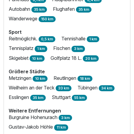
Autobahn
Flughafen
35 km
35 km
Wanderwege
150 km
Sport
Reitmöglichk.
Tennishalle
0,5 km
1 km
Tennisplatz
Fischen
1 km
3 km
Ausstattung
Skigebiet
Golfplatz 18 L.
10 km
20 km
Größere Städte
Zusatznächte
Metzingen
Reutlingen
10 km
18 km
Weilheim an der Teck
Tübingen
33 km
34 km
Für 8 Tage
875,00 €
p.P. ab
Esslingen
Stuttgart
35 km
55 km
Weitere Entfernungen
Burgruine Hohenurach
3 km
Gustav-Jakob Höhle
11 km
Familienzimmer