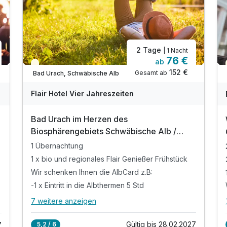
Zusatznächte
Für 8 Tage
548,00 €
p.P. ab
2 Tage
| 1 Nacht
76 €
ab
Teilweise ausgelastet
152 €
Gesamt ab
Bad Urach, Schwäbische Alb
Flair Hotel Vier Jahreszeiten
Juniorsuite/n
2 Erwachsene
Bad Urach im Herzen des
Biosphärengebiets Schwäbische Alb /
Therme
1 Übernachtung
1 x bio und regionales Flair Genießer Frühstück
Wir schenken Ihnen die AlbCard z.B:
-1 x Eintritt in die Albthermen 5 Std
7 weitere anzeigen
Alle Inklusivleistungen
11 enthalten
Gültig bis 28.02.2027
5,2 / 6
7