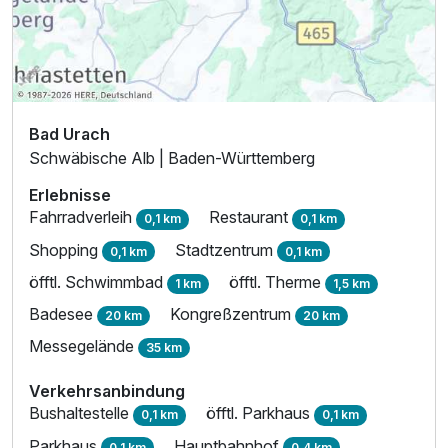
Ausstattung
Zusatznächte
Für 8 Tage
619,00 €
Bad Urach
p.P. ab
Schwäbische Alb | Baden-Württemberg
Erlebnisse
Fahrradverleih
Restaurant
0,1 km
0,1 km
Shopping
Stadtzentrum
0,1 km
0,1 km
Einzelzimmer Komfort
öfftl. Schwimmbad
öfftl. Therme
1 km
1,5 km
1 Erwachsenen
Badesee
Kongreßzentrum
20 km
20 km
Messegelände
35 km
Verkehrsanbindung
Bushaltestelle
öfftl. Parkhaus
0,1 km
0,1 km
Parkhaus
Hauptbahnhof
0,1 km
0,4 km