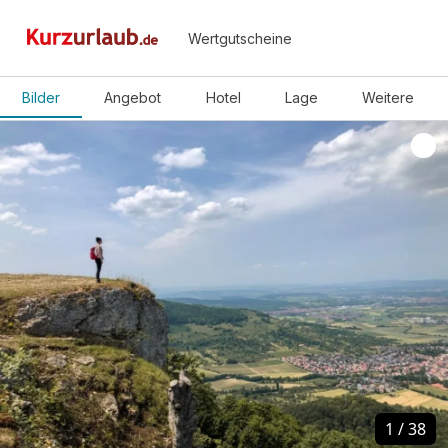
Wertgutscheine
Bilder
Angebot
Hotel
Lage
Weitere
1
1
/
/
38
38