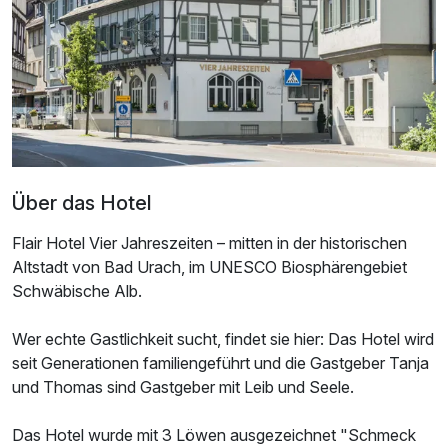
Zusatznächte
Für 8 Tage
905,00 €
p.P. ab
Doppelzimmer Economy
Über das Hotel
2 Erwachsene
Flair Hotel Vier Jahreszeiten – mitten in der historischen
Altstadt von Bad Urach, im UNESCO Biosphärengebiet
Schwäbische Alb.
Wer echte Gastlichkeit sucht, findet sie hier: Das Hotel wird
seit Generationen familiengeführt und die Gastgeber Tanja
und Thomas sind Gastgeber mit Leib und Seele.
Das Hotel wurde mit 3 Löwen ausgezeichnet "Schmeck