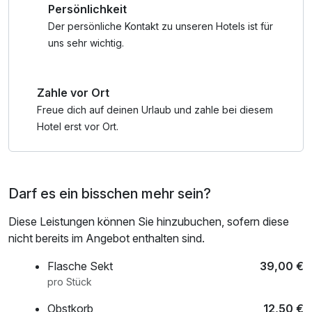
Persönlichkeit
Rezeptionszeiten.
Der persönliche Kontakt zu unseren Hotels ist für
Ihr Tag beginnt mit unserem bio-regionalen Flair Genießer
uns sehr wichtig.
Frühstück, an ausgewählten Abenden erwartet Sie ein
exklusives 4-Gang-Menü aus unserem Slow-Food-
Zahle vor Ort
zertifizierten Restaurant Karl's Esszimmer. Zum
Entspannen steht Ihnen unser romantischer Innenhof und
Freue dich auf deinen Urlaub und zahle bei diesem
Sophie's Wohnzimmer mit Maxibar auf Vertrauensbasis zur
Hotel erst vor Ort.
Verfügung.
Darf es ein bisschen mehr sein?
Diese Leistungen können Sie hinzubuchen, sofern diese
nicht bereits im Angebot enthalten sind.
Flasche Sekt
39,00 €
pro Stück
Obstkorb
12,50 €