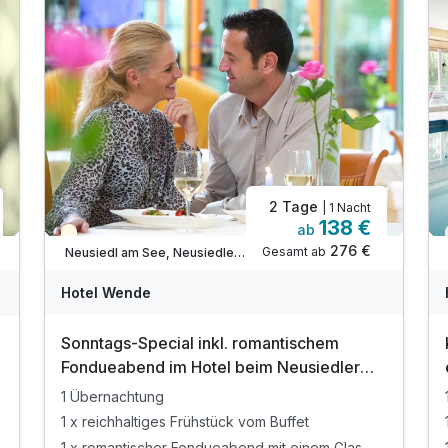
2 Tage
| 1 Nacht
138 €
ab
Teilweise ausgelastet
276 €
Gesamt ab
Neusiedl am See, Neusiedler See
Hotel Wende
Sonntags-Special inkl. romantischem
Fondueabend im Hotel beim Neusiedler
See
1 Übernachtung
1 x reichhaltiges Frühstück vom Buffet
1 x romantischer Fondueabend mit einem Glas Wein