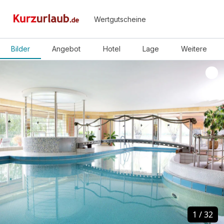
Wertgutscheine
Bilder
Angebot
Hotel
Lage
Weitere
1
1
/
/
32
32