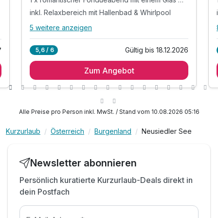
inkl. Relaxbereich mit Hallenbad & Whirlpool
5 weitere anzeigen
Alle Inklusivleistungen
9 enthalten
Gültig bis 18.12.2026
7
5,6 / 6
1 Übernachtung
Zum Angebot
1 x reichhaltiges Frühstück vom Buffet
1 x romantischer Fondueabend mit einem Glas
Wein
inkl. Relaxbereich mit Hallenbad & Whirlpool
Alle Preise pro Person inkl. MwSt. / Stand vom 10.08.2026 05:16
inkl. Dampfbad, Sauna & Infrarot
inkl. kuscheliger Leihbademantel am Zimmer
Kurzurlaub
Österreich
Burgenland
Neusiedler See
inkl. Nutzung des Fitnessraumes
inkl. Burgenland Card für zahlr. Ermäßigungen
Newsletter abonnieren
inkl. Breakfast News auf Ihrem Frühstückstisch
Persönlich kuratierte Kurzurlaub-Deals direkt in
dein Postfach