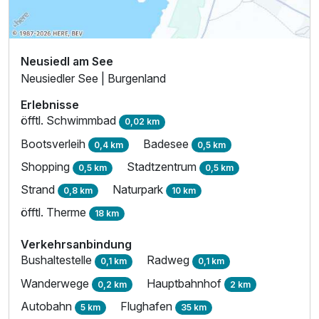
Neusiedl am See
Neusiedler See | Burgenland
Erlebnisse
öfftl. Schwimmbad
0,02 km
Bootsverleih
Badesee
0,4 km
0,5 km
Shopping
Stadtzentrum
0,5 km
0,5 km
Strand
Naturpark
0,8 km
10 km
öfftl. Therme
18 km
Verkehrsanbindung
Bushaltestelle
Radweg
0,1 km
0,1 km
Wanderwege
Hauptbahnhof
0,2 km
2 km
Autobahn
Flughafen
5 km
35 km