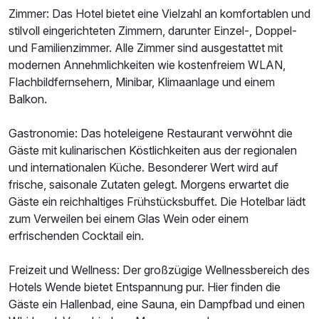
Zimmer: Das Hotel bietet eine Vielzahl an komfortablen und
Für 6 Tage
940,00 €
p.P. ab
stilvoll eingerichteten Zimmern, darunter Einzel-, Doppel-
und Familienzimmer. Alle Zimmer sind ausgestattet mit
modernen Annehmlichkeiten wie kostenfreiem WLAN,
Flachbildfernsehern, Minibar, Klimaanlage und einem
Balkon.
Doppelzimmer Standard
Gastronomie: Das hoteleigene Restaurant verwöhnt die
2 Erwachsene und 1 Kind
Gäste mit kulinarischen Köstlichkeiten aus der regionalen
und internationalen Küche. Besonderer Wert wird auf
frische, saisonale Zutaten gelegt. Morgens erwartet die
Gäste ein reichhaltiges Frühstücksbuffet. Die Hotelbar lädt
zum Verweilen bei einem Glas Wein oder einem
erfrischenden Cocktail ein.
Freizeit und Wellness: Der großzügige Wellnessbereich des
Hotels Wende bietet Entspannung pur. Hier finden die
Gäste ein Hallenbad, eine Sauna, ein Dampfbad und einen