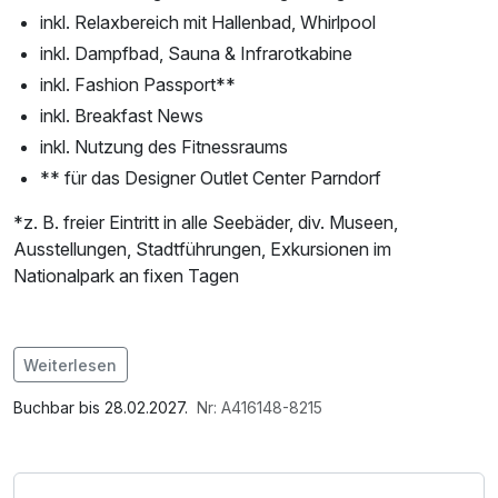
inkl. Relaxbereich mit Hallenbad, Whirlpool
inkl. Dampfbad, Sauna & Infrarotkabine
inkl. Fashion Passport**
inkl. Breakfast News
inkl. Nutzung des Fitnessraums
** für das Designer Outlet Center Parndorf
*z. B. freier Eintritt in alle Seebäder, div. Museen,
Ausstellungen, Stadtführungen, Exkursionen im
Nationalpark an fixen Tagen
Im Angebot enthalten
Weiterlesen
Saunabenutzung, Saunatuch, Parkplatz, Nutzung des
Fitnessbereichs, Nutzung des Wellnessbereichs, W-LAN
Buchbar bis 28.02.2027.
Nr: A416148-8215
Nutzung / Internetnutzung