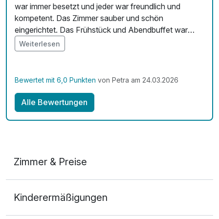
war immer besetzt und jeder war freundlich und
kompetent. Das Zimmer sauber und schön
eingerichtet. Das Frühstück und Abendbuffet war
ausreichend und wurde immer frisch befüllt.
Weiterlesen
Bewertet mit 6,0 Punkten
von Petra am 24.03.2026
Alle Bewertungen
Zimmer & Preise
Doppelzimmer Deluxe
Kinderermäßigungen
2 Erwachsene und 1 Kind