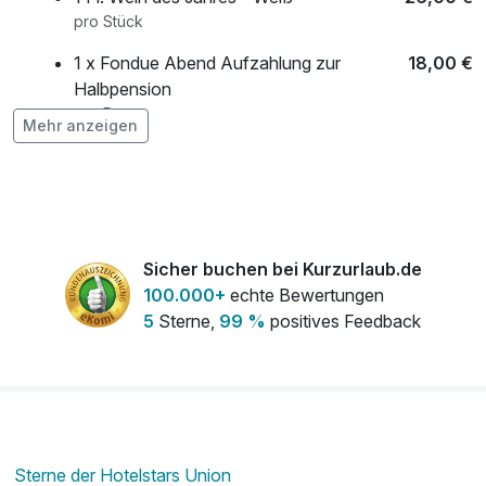
pro Stück
1 x Fondue Abend Aufzahlung zur
18,00 €
Halbpension
pro Person
Mehr anzeigen
1. Fl. Hotel Wende Sekt
44,00 €
pro Stück
1. Fl. Rose Frizzante
37,00 €
pro Stück
Sicher buchen bei Kurzurlaub.de
Cocktail des Monats
7,70 €
100.000+
echte Bewertungen
pro Stück
5
Sterne,
99 %
positives Feedback
Sterne der Hotelstars Union