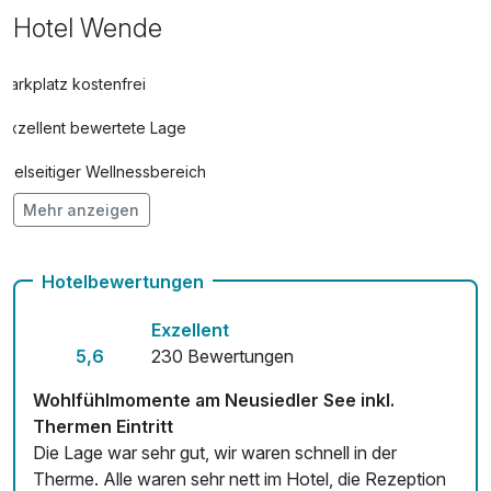
Hotel Wende
Parkplatz kostenfrei
Exzellent bewertete Lage
Vielseitiger Wellnessbereich
Mehr anzeigen
Hunde im Hotel erlaubt für 15,00 € pro Stück / Aufenthalt
Auch vegetarische Speisen
Hotelbewertungen
Fahrradverleih
Exzellent
Fitnessgeräte stehen bereit
5,6
230 Bewertungen
Kostenloses W-LAN
Wohlfühlmomente am Neusiedler See inkl.
Thermen Eintritt
Zimmerservice verfügbar
Die Lage war sehr gut, wir waren schnell in der
Therme. Alle waren sehr nett im Hotel, die Rezeption
Mit Hotelbar