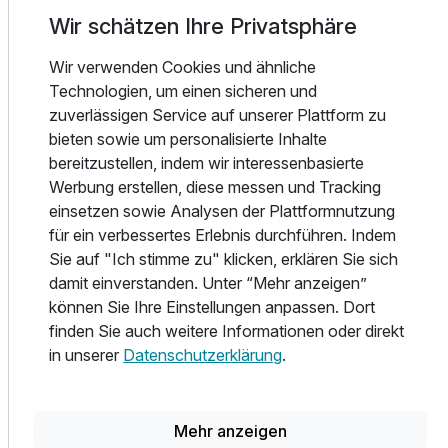
Für 6 Tage
790,00 €
Sommer
p.P. ab
Wir schätzen Ihre Privatsphäre
• Neusiedler See: Bootsfahrten und Segeln: Erkunden Sie
den See mit einem Segelboot oder einem gemütlichen
Wir verwenden Cookies und ähnliche
Ausflugsdampfer. Ideal für Windsurfen, Kitesurfen und
Technologien, um einen sicheren und
Stand-Up-Paddling. Strandbad: Entspannen Sie am
zuverlässigen Service auf unserer Plattform zu
Seeufer, genießen Sie das Wasser und die Sonne.
bieten sowie um personalisierte Inhalte
Einzelzimmer Deluxe
• Nationalpark Neusiedler See - Seewinkel: Der Park ist
bereitzustellen, indem wir interessenbasierte
1 Erwachsenen
bekannt für seine vielfältige Vogelwelt. Zahlreiche gut
Werbung erstellen, diese messen und Tracking
ausgeschilderte Wege bieten wunderschöne Ausblicke und
einsetzen sowie Analysen der Plattformnutzung
Naturschauspiele.
für ein verbessertes Erlebnis durchführen. Indem
• Weinregion Burgenland: Besuchen Sie lokale Weingüter
Sie auf "Ich stimme zu" klicken, erklären Sie sich
und probieren Sie die berühmten burgenländischen Weine.
damit einverstanden. Unter “Mehr anzeigen”
können Sie Ihre Einstellungen anpassen. Dort
Winter
finden Sie auch weitere Informationen oder direkt
• Eislaufen auf dem Neusiedler See: Bei ausreichender
in unserer
Datenschutzerklärung
.
Kälte friert der See zu und bietet eine beeindruckende
Fläche zum Eislaufen.
• Adventmärkte: Genießen Sie die festliche Atmosphäre
Mehr anzeigen
mit Glühwein, gebrannten Mandeln und Kunsthandwerk.