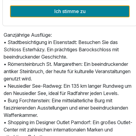
• Thermalbäder und Wellness: St. Martins Therme &
Ich stimme zu
Lodge: Entspannen Sie in den warmen Thermalbädern und
Ausstattung
lassen Sie sich im Spa verwöhnen.
Für 6 Tage
1.025,00 €
p.P. ab
Ganzjährige Ausflüge:
• Stadtbesichtigung in Eisenstadt: Besuchen Sie das
Schloss Esterházy. Ein prächtiges Barockschloss mit
beeindruckender Geschichte.
• Römersteinbruch St. Margarethen: Ein beeindruckender
antiker Steinbruch, der heute für kulturelle Veranstaltungen
genutzt wird.
• Neusiedler See-Radweg: Ein 135 km langer Rundweg um
den Neusiedler See, ideal für Radfahrer jeden Levels.
• Burg Forchtenstein: Eine mittelalterliche Burg mit
faszinierenden Ausstellungen und einer beeindruckenden
Waffenkammer.
• Shopping im Designer Outlet Parndorf: Ein großes Outlet-
Center mit zahlreichen internationalen Marken und