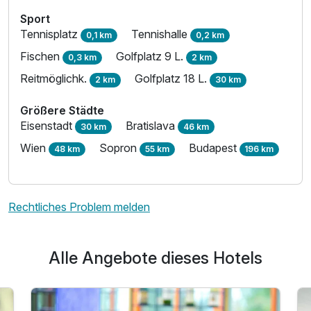
Sport
Tennisplatz
Tennishalle
0,1 km
0,2 km
Fischen
Golfplatz 9 L.
0,3 km
2 km
Reitmöglichk.
Golfplatz 18 L.
2 km
30 km
Größere Städte
Eisenstadt
Bratislava
30 km
46 km
Wien
Sopron
Budapest
48 km
55 km
196 km
Rechtliches Problem melden
Alle Angebote dieses Hotels