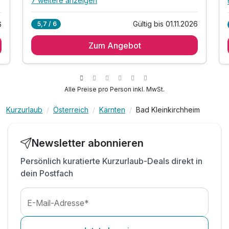
7 weitere anzeigen
Alle Inklusivleistungen
11 enthalten
Gültig bis 01.11.2026
5,7 / 6
6
2 Übernachtungen
Zum Angebot
2 x reichhaltiges Frühstück vom Buffet
inkl. Sonnenschein Regionscard**
inkl. professionelle Wanderempfehlungen
inkl. Wanderrucksack, Wanderkarte & Fernglas*
Alle Preise pro Person inkl. MwSt.
inkl. Müsliriegel & Äpfel für die Ausflüge
Kurzurlaub
Österreich
Kärnten
Bad Kleinkirchheim
inkl. Vital Oase im Haus
inkl. Bademantel und Saunahandtücher
inkl. 3 Tage Kärnten-Card***
Newsletter abonnieren
inkl. kostenfreier Parkplatz
Persönlich kuratierte Kurzurlaub-Deals direkt in
inkl. W-Lan im Zimmer
dein Postfach
E-Mail-Adresse*