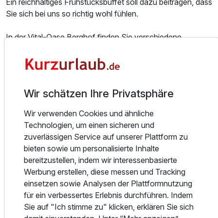
Ein reichhaltiges Frühstücksbuffet soll dazu beitragen, dass
Sie sich bei uns so richtig wohl fühlen.
In der Vital-Oase Berghof finden Sie verschiedene
Saunen, Dampfbäder, eine Infrarotkabine und einen
Ausstattung
kuscheligen Relax-Bereich. Klassisch und vielfach
bewährt, zeichnet sich die finnische Sauna durch ihre
Zusatznächte
gesundheitsfördernde Wirkung aus. Im römischen
Wir schätzen Ihre Privatsphäre
Dampfbad genießen Sie, was schon im alten Rom eine
Selbstverständlichkeit war.
Für 4 Tage
279,00 €
p.P. ab
Wir verwenden Cookies und ähnliche
Technologien, um einen sicheren und
Ihr Urlaub im Hotel Berghof in St. Oswald steckt voller
zuverlässigen Service auf unserer Plattform zu
Möglichkeiten. Ob Sie die ultimative Entspannung und
bieten sowie um personalisierte Inhalte
Erholung suchen oder sportliche Aktivitäten und neue
bereitzustellen, indem wir interessenbasierte
Herausforderungen - in der Ferienregion Bad
Suite/n
Werbung erstellen, diese messen und Tracking
Kleinkirchheim können Sie alles vereinen.
2 Erwachsene und 2 Kinder
einsetzen sowie Analysen der Plattformnutzung
für ein verbessertes Erlebnis durchführen. Indem
Auf komfortablen Skiliften - der erste Einstieg ist direkt vor
Sie auf "Ich stimme zu" klicken, erklären Sie sich
dem Hotel Berghof - gelangen Sie hinauf in luftige Höhen.