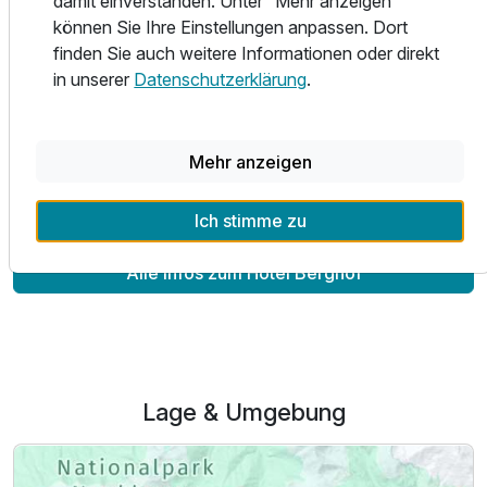
damit einverstanden. Unter “Mehr anzeigen”
Dabei genießen Sie das winterliche Panorama des
können Sie Ihre Einstellungen anpassen. Dort
Biosphärenparks Nockberge. Generell raten wir unseren
finden Sie auch weitere Informationen oder direkt
Gästen, das Angebot des Skigebiets so umfassend wie
in unserer
Datenschutzerklärung
.
möglich zu nutzen. Eine kurze Fahrt mit dem kostenlosen
Schi Bus bringt Sie an andere Einstiegsstellen und Lifte, die
Ihnen wieder eine ganz neue Seite des Skiverbands
Mehr anzeigen
eröffnen.
Ich stimme zu
Alle Infos zum Hotel Berghof
Lage & Umgebung