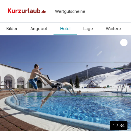
Wertgutscheine
Bilder
Angebot
Hotel
Lage
Weitere
1
1
/
/
34
34