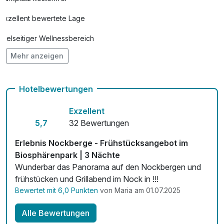
Exzellent bewertete Lage
Vielseitiger Wellnessbereich
Mehr anzeigen
Hunde im Hotel erlaubt für 14,00 € pro Person / Nacht
Kostenloses W-LAN
Hotelbewertungen
Zimmerservice verfügbar
Exzellent
5,7
32 Bewertungen
Erlebnis Nockberge - Frühstücksangebot im
Biosphärenpark | 3 Nächte
Wunderbar das Panorama auf den Nockbergen und
frühstücken und Grillabend im Nock in !!!
Bewertet mit 6,0 Punkten
von Maria am 01.07.2025
Alle Bewertungen