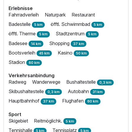
Erlebnisse
Fahrradverleih
Naturpark
Restaurant
Badestelle
öfftl. Schwimmbad
5 km
5 km
öfftl. Therme
Stadtzentrum
5 km
5 km
Badesee
Shopping
14 km
37 km
Bootsverleih
Kasino
45 km
50 km
Stadion
60 km
Verkehrsanbindung
Radweg
Wanderwege
Bushaltestelle
0,3 km
Skibushaltestelle
Autobahn
0,3 km
31 km
Hauptbahnhof
Flughafen
37 km
60 km
Sport
Skigebiet
Reitmöglichk.
5 km
Tennishalle
Tennisplatz
5 km
5 km