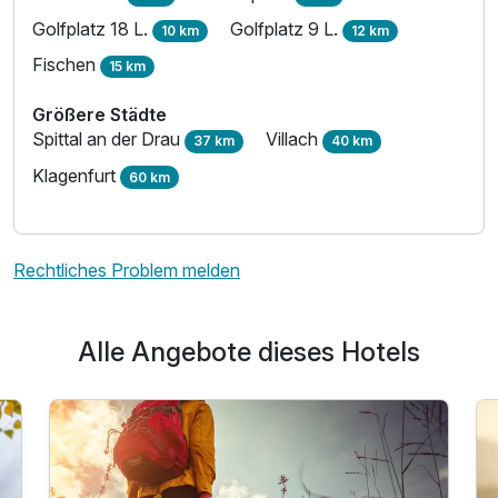
Golfplatz 18 L.
Golfplatz 9 L.
10 km
12 km
Fischen
15 km
Größere Städte
Spittal an der Drau
Villach
37 km
40 km
Klagenfurt
60 km
Rechtliches Problem melden
Alle Angebote dieses Hotels