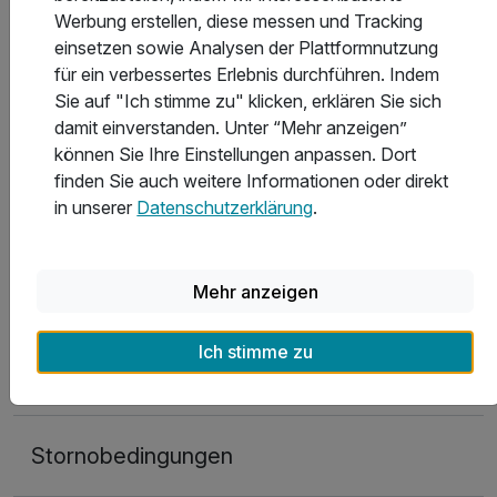
Fahrradverleih vorhanden ist. Der wunderschöne
Werbung erstellen, diese messen und Tracking
Fahrradweg über Darlowo, Dabki bis zu Dabkowice lädt
einsetzen sowie Analysen der Plattformnutzung
mit seiner außergewöhnlichen Landschaft an der
für ein verbessertes Erlebnis durchführen. Indem
Bukowo-See-Küste entlang ein. Das Animateurteam
Sie auf "Ich stimme zu" klicken, erklären Sie sich
vom Spa Lidia bereitet für Sie vor Ort eine breite
damit einverstanden. Unter “Mehr anzeigen”
Ausflugspalette und interessante Abendveranstaltungen
können Sie Ihre Einstellungen anpassen. Dort
vor. Auch eine ganze Reihe von wunderschönen
finden Sie auch weitere Informationen oder direkt
Schiffen bietet der ganzen Familie eine angenehme und
in unserer
Datenschutzerklärung
.
sichere Seereisen an.
Hotelausstattung
Mehr anzeigen
Ich stimme zu
Kinderpreise
Stornobedingungen