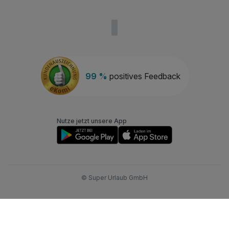
99 %
positives Feedback
Nutze jetzt unsere App
© Super Urlaub GmbH