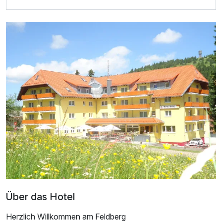
Zusatznächte
Für 3 Tage
253,00 €
p.P. ab
Doppelzimmer Standard
2 Erwachsene
Über das Hotel
Herzlich Willkommen am Feldberg