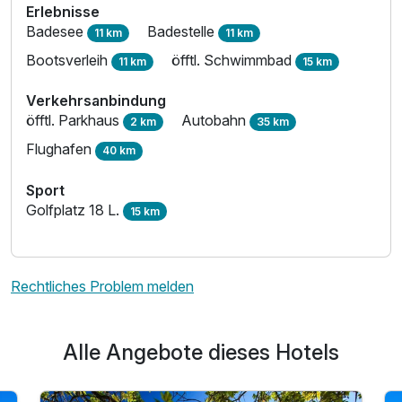
Erlebnisse
Badesee
Badestelle
11 km
11 km
Bootsverleih
öfftl. Schwimmbad
11 km
15 km
Verkehrsanbindung
öfftl. Parkhaus
Autobahn
2 km
35 km
Flughafen
40 km
Sport
Golfplatz 18 L.
15 km
Rechtliches Problem melden
Alle Angebote dieses Hotels