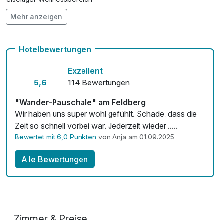
Mehr anzeigen
Hunde im Hotel nicht erlaubt
Auch vegetarische Speisen
Hotelbewertungen
Fahrradverleih
Exzellent
Kostenloses W-LAN
5,6
114 Bewertungen
"Wander-Pauschale" am Feldberg
Wir haben uns super wohl gefühlt. Schade, dass die
Zeit so schnell vorbei war. Jederzeit wieder .....
Bewertet mit 6,0 Punkten
von Anja am 01.09.2025
Alle Bewertungen
Zimmer & Preise