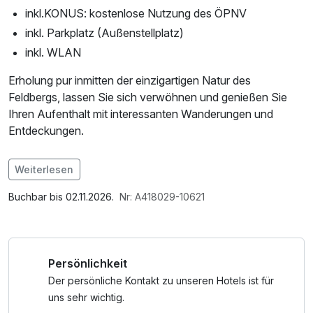
inkl.KONUS: kostenlose Nutzung des ÖPNV
inkl. Parkplatz (Außenstellplatz)
inkl. WLAN
Erholung pur inmitten der einzigartigen Natur des
Feldbergs, lassen Sie sich verwöhnen und genießen Sie
Ihren Aufenthalt mit interessanten Wanderungen und
Entdeckungen.
Im Angebot enthalten
Weiterlesen
1 x Welcome Drink, Saunabenutzung, Saunatuch,
Leihbademantel, Nutzung des Wellnessbereichs, W-LAN
Buchbar bis 02.11.2026.
Nr: A418029-10621
Nutzung / Internetnutzung, kostenfreie Nutzung öffentl.
Nahverkehr
Persönlichkeit
Der persönliche Kontakt zu unseren Hotels ist für
uns sehr wichtig.