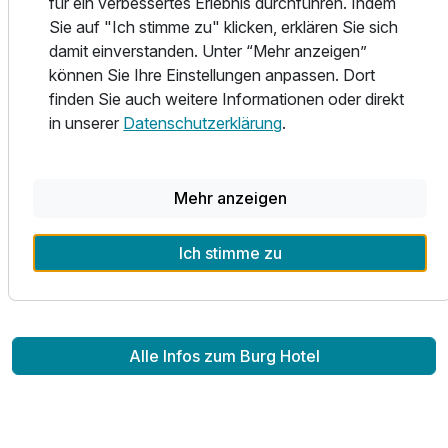
für ein verbessertes Erlebnis durchführen. Indem
Halbpension und einem 4 - Gänge - Menü oder auch à la
Sie auf "Ich stimme zu" klicken, erklären Sie sich
Carte verwöhnen wir Sie abends mit regionalen und
damit einverstanden. Unter “Mehr anzeigen”
saisonalen Gerichten.
können Sie Ihre Einstellungen anpassen. Dort
finden Sie auch weitere Informationen oder direkt
Lassen Sie sich von uns, unseren Mitarbeitern und dem
in unserer
Datenschutzerklärung
.
einzigartigen Naturschauspiel des Feldbergs verwöhnen.
Wir freuen uns auf Sie!
Mehr anzeigen
Ihre Gastgeber
Ich stimme zu
Familie Staub
Alle Infos zum Burg Hotel