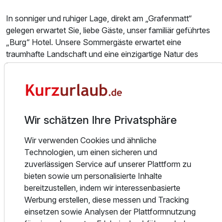
In sonniger und ruhiger Lage, direkt am „Grafenmatt“
gelegen erwartet Sie, liebe Gäste, unser familiär geführtes
„Burg“ Hotel. Unsere Sommergäste erwartet eine
traumhafte Landschaft und eine einzigartige Natur des
Feldberg – Gebiets mit zahlreichen Wanderrouten und Biker
Ausstattung
Touren. Im Winter können Sie Ihr Schneeerlebnis direkt
vom Haus aus beginnen - Skier an und los geht’s! Keine
Zusatznächte
weiten Wege zu den Pisten und Liften dank einmaliger
Lage unmittelbar an der Skipiste.
Wir schätzen Ihre Privatsphäre
Für 3 Tage
229,00 €
p.P. ab
In den gemütlich eingerichteten Zimmern werden Sie Ihren
Wir verwenden Cookies und ähnliche
Schwarzwald-Urlaub in vollen Zügen genießen können.
Technologien, um einen sicheren und
Und nach einem erlebnisreichen Tag entspannen Sie im
zuverlässigen Service auf unserer Plattform zu
Wellnessbereich unseres Hauses.
bieten sowie um personalisierte Inhalte
bereitzustellen, indem wir interessenbasierte
In unserem Restaurant begrüßen wir Sie morgen an
Werbung erstellen, diese messen und Tracking
unserem reichhaltigen Frühstücksbuffet, an dem Sie sich
einsetzen sowie Analysen der Plattformnutzung
für einen tollen Tag stärken können. Im Rahmen der