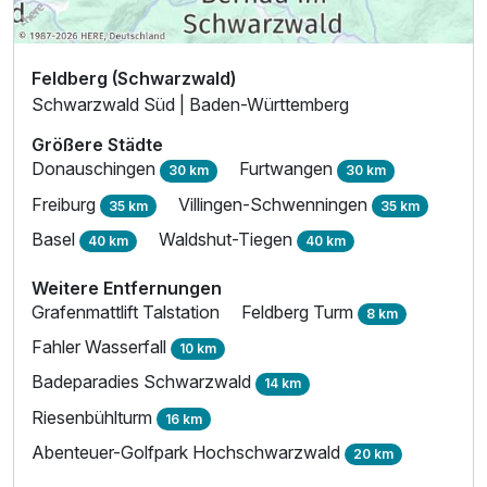
Feldberg (Schwarzwald)
Schwarzwald Süd | Baden-Württemberg
Größere Städte
Donauschingen
Furtwangen
30 km
30 km
Freiburg
Villingen-Schwenningen
35 km
35 km
Basel
Waldshut-Tiegen
40 km
40 km
Weitere Entfernungen
Grafenmattlift Talstation
Feldberg Turm
8 km
Fahler Wasserfall
10 km
Badeparadies Schwarzwald
14 km
Riesenbühlturm
16 km
Abenteuer-Golfpark Hochschwarzwald
20 km