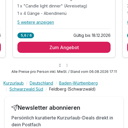
1 x "Candle light dinner" (Anreisetag)
1 x 4 Gänge - Abendmenü
5 weitere anzeigen
Alle Inklusivleistungen
9 enthalten
6
Gültig bis 18.12.2026
5,6 / 6
2 Übernachtungen im romantisch dekoriertes
Zimmer
Zum Angebot
2 x Frühstück vom reichhaltigen Buffet
1 x "Candle light dinner" (Anreisetag)
1 x 4 Gänge - Abendmenü
Alle Preise pro Person inkl. MwSt. / Stand vom 06.08.2026 17:11
1 x Willkommensgetränk pro Person
inkl. Entspannung im Sauna- und Ruhebereich
Kurzurlaub
Deutschland
Baden-Württemberg
Schwarzwald Süd
Feldberg (Schwarzwald)
inkl. KONUS-Card Nutzung des ÖPNV
inkl. Parkplatz (Außenstellplatz)
inkl. WLAN
Newsletter abonnieren
Persönlich kuratierte Kurzurlaub-Deals direkt in
dein Postfach