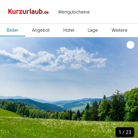
Wertgutscheine
Bilder
Angebot
Hotel
Lage
Weitere
1
1
/
/
23
23