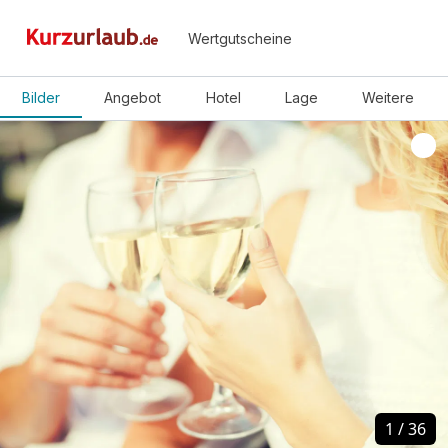
Wertgutscheine
Bilder
Angebot
Hotel
Lage
Weitere
1
1
/
/
36
36