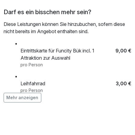
Darf es ein bisschen mehr sein?
Diese Leistungen können Sie hinzubuchen, sofern diese
nicht bereits im Angebot enthalten sind.
Eintrittskarte für Funcity Bük incl. 1
9,00 €
Attraktion zur Auswahl
pro Person
Leihfahrrad
3,00 €
pro Person
Mehr anzeigen
Romantisch dekoriertes Zimmer mit einer
43,00 €
Flasche Sekt
pro Zimmer
Tageseintritt Therme SÁRVÁR (ab 14.J)
23,00 €