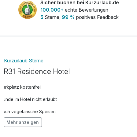
Sicher buchen bei Kurzurlaub.de
pro Person
100.000+
echte Bewertungen
5
Sterne,
99 %
positives Feedback
Tageseintritt Therme SÁRVÁR - KINDER
12,00 €
(3-14 J.)
pro Person
Zimmer/Apartment mit Balkon oder
10,00 €
Kurzurlaub Sterne
Terrasse
R31 Residence Hotel
pro Nacht
Parkplatz kostenfrei
Hunde im Hotel nicht erlaubt
Auch vegetarische Speisen
Mehr anzeigen
Fahrradverleih für 3,00 € pro Person / Tag
Fitnessgeräte stehen bereit