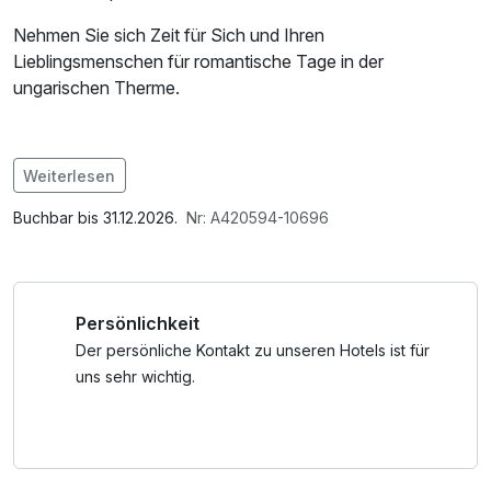
Nehmen Sie sich Zeit für Sich und Ihren
Lieblingsmenschen für romantische Tage in der
ungarischen Therme.
Weiterlesen
Im Angebot enthalten
1 x Welcome Drink, Parkplatz, Nutzung des
Buchbar bis 31.12.2026.
Nr: A420594-10696
Fitnessbereichs, W-LAN Nutzung / Internetnutzung
Persönlichkeit
Der persönliche Kontakt zu unseren Hotels ist für
uns sehr wichtig.