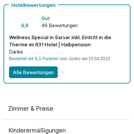
Hotelbewertungen
Kostenloses W-LAN
Gut
4,9
46 Bewertungen
Wellness Special in Sarvar inkl. Eintritt in die
Therme im R31 Hotel | Halbpension
Danke
Bewertet mit 6,0 Punkten
von Junko am 01.04.2023
Alle Bewertungen
Zimmer & Preise
1-Raum Appartement
Kinderermäßigungen
2 Erwachsene und 1 Kind