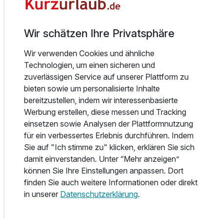
unmittelbarer Nähe befindet sich das Stadtzentrum, das
Thermal- und Erlebnisbad Sárvár, die Burg Násdasdy und
der Naturpark Arobretum.
Wir schätzen Ihre Privatsphäre
Am Morgen wird ein reichhaltiges Frühstücksbuffet
Wir verwenden Cookies und ähnliche
angeboten. Auch vegetarische und glutenfreie Speisen
Technologien, um einen sicheren und
werden serviert. Das Hotel verfügt über ein Restaurant,
zuverlässigen Service auf unserer Plattform zu
welches mit internationaler und ungarischer Küche
bieten sowie um personalisierte Inhalte
auftischt.
bereitzustellen, indem wir interessenbasierte
Werbung erstellen, diese messen und Tracking
Die Therme Sárvár ist bekannt für das Heilwasser, welches
einsetzen sowie Analysen der Plattformnutzung
Balsam für schmerzende Gelenke und rheumatische
für ein verbessertes Erlebnis durchführen. Indem
Beschwerden ist. Das 43 °C heiße Wasser kommt aus
Sie auf "Ich stimme zu" klicken, erklären Sie sich
2.000 m Tiefe und weist einen hohen Salzgehalt auf, der
damit einverstanden. Unter “Mehr anzeigen”
entschlackend und reinigend auf den Körper wirkt.
können Sie Ihre Einstellungen anpassen. Dort
finden Sie auch weitere Informationen oder direkt
Im Haupthaus unserer gemeinsam betriebenen
in unserer
Datenschutzerklärung
.
Onyx****Luxus-Unterkunft kann unser Fitnesscenter
und der Saunabereich gegen Aufpreis gebucht werden.