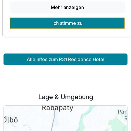
Neben einer finnischen Sauna, einer Infrarotsauna und
Mehr anzeigen
einer Salzkabine bietet die Saunawelt einen exklusiven
Ruhebereich für unsere Gäste an.
Ich stimme zu
Das Fitnessstudio sorgt mit seiner Grundausstattung für
angenehme Abwechslung.
Alle Infos zum R31 Residence Hotel
Lage & Umgebung