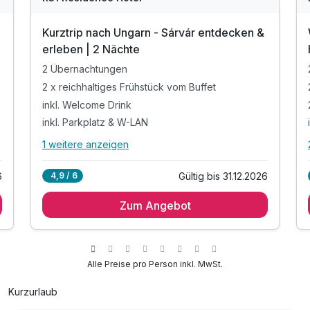
Kurztrip nach Ungarn - Sárvár entdecken &
erleben | 2 Nächte
2 Übernachtungen
2 x reichhaltiges Frühstück vom Buffet
inkl. Welcome Drink
inkl. Parkplatz & W-LAN
1 weitere anzeigen
Alle Inklusivleistungen
5 enthalten
6
Gültig bis 31.12.2026
4,9 / 6
2 Übernachtungen
Zum Angebot
2 x reichhaltiges Frühstück vom Buffet
inkl. Welcome Drink
inkl. Parkplatz & W-LAN
Zusatzleistungen gegen Aufpreis buchbar
Alle Preise pro Person inkl. MwSt.
Kurzurlaub