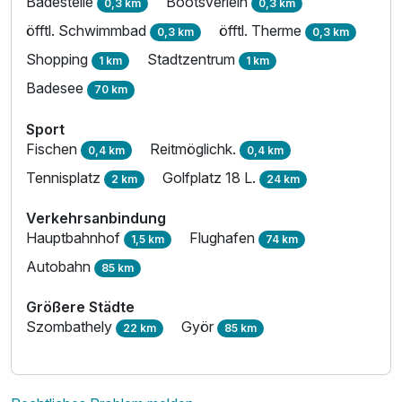
Badestelle
Bootsverleih
0,3 km
0,3 km
öfftl. Schwimmbad
öfftl. Therme
0,3 km
0,3 km
Shopping
Stadtzentrum
1 km
1 km
Badesee
70 km
Sport
Fischen
Reitmöglichk.
0,4 km
0,4 km
Tennisplatz
Golfplatz 18 L.
2 km
24 km
Verkehrsanbindung
Hauptbahnhof
Flughafen
1,5 km
74 km
Autobahn
85 km
Größere Städte
Szombathely
Györ
22 km
85 km