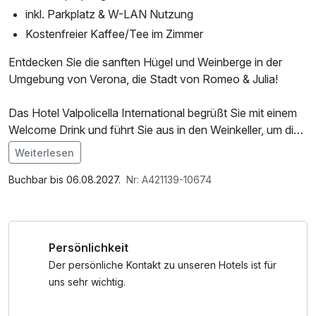
inkl. Parkplatz & W-LAN Nutzung
Kostenfreier Kaffee/Tee im Zimmer
Entdecken Sie die sanften Hügel und Weinberge in der
Umgebung von Verona, die Stadt von Romeo & Julia!
Das Hotel Valpolicella International begrüßt Sie mit einem
Welcome Drink und führt Sie aus in den Weinkeller, um die
besten Weine der Region zu verkosten.
Weiterlesen
Tipps von kurzurlaub.at
Buchbar bis 06.08.2027.
Nr: A421139-10674
* Spaziergang durch Verona (14km)
* Schwimmen im Gardasee (13km)
* Garda- & Movieland (20km)
Persönlichkeit
* Wasserfallpark von Molina (23km)
* Aquardens Therme (10km)
Der persönliche Kontakt zu unseren Hotels ist für
* Weinberge & Weinverkostung
uns sehr wichtig.
* Wandern in Regionalpark Lessina