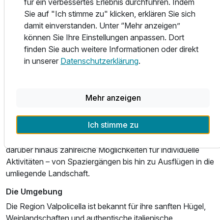
für ein verbessertes Erlebnis durchführen. Indem
Fokus liegt dabei auf einem ausgewogenen Angebot, das
Sie auf "Ich stimme zu" klicken, erklären Sie sich
unterschiedliche Geschmäcker anspricht und den
damit einverstanden. Unter “Mehr anzeigen”
Aufenthalt angenehm abrundet.
können Sie Ihre Einstellungen anpassen. Dort
finden Sie auch weitere Informationen oder direkt
Wellness & Freizeit
in unserer
Datenschutzerklärung
.
Das Hotel setzt auf eine ruhige, ungezwungene
Freizeitgestaltung. Der gemeinschaftlich nutzbare Garten
lädt dazu ein, Zeit im Freien zu verbringen und die
Mehr anzeigen
Umgebung in entspannter Atmosphäre zu genießen.
Ergänzt wird das Angebot durch ein Lesezimmer, das sich
Ich stimme zu
ideal für ruhige Momente eignet, sowie eine TV-Lounge für
gesellige Stunden. Die Umgebung des Valpolicella bietet
darüber hinaus zahlreiche Möglichkeiten für individuelle
Aktivitäten – von Spaziergängen bis hin zu Ausflügen in die
umliegende Landschaft.
Die Umgebung
Die Region Valpolicella ist bekannt für ihre sanften Hügel,
Weinlandschaften und authentische italienische