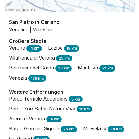
San Pietro in Cariano
Venetien | Venetien
Größere Städte
Verona
Lazise
14 km
18 km
Villafranca di Verona
25 km
Peschiera del Garda
Mantova
28 km
52 km
Venezia
138 km
Weitere Entfernungen
Parco Termale Aquardens
5 km
Parco Zoo Safari Natura Viva
10 km
Arena di Verona
14 km
Parco Giardino Sigurta
Movieland
25 km
28 km
Gardaland