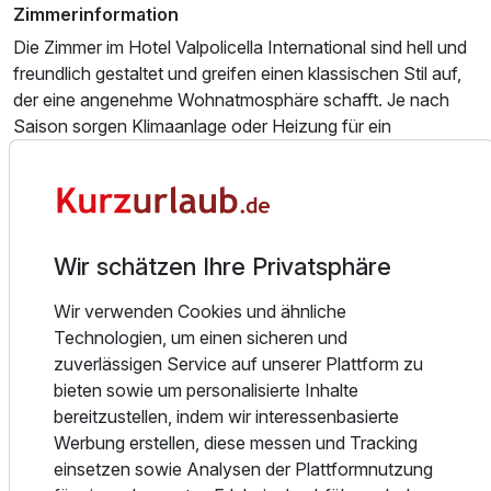
Zimmerinformation
Die Zimmer im Hotel Valpolicella International sind hell und
freundlich gestaltet und greifen einen klassischen Stil auf,
der eine angenehme Wohnatmosphäre schafft. Je nach
Saison sorgen Klimaanlage oder Heizung für ein
ausgeglichenes Raumklima. Zur Ausstattung gehören eine
Minibar sowie ein Flachbild-TV, sodass Sie Ihren
Aufenthalt komfortabel gestalten können. Die privaten
Badezimmer sind funktional ausgestattet und verfügen
über einen Haartrockner sowie ausgewählte
Wir schätzen Ihre Privatsphäre
Pflegeprodukte. Insgesamt bieten die Zimmer eine solide
Basis für erholsame Nächte in ruhiger Umgebung.
Wir verwenden Cookies und ähnliche
Technologien, um einen sicheren und
Essen und Trinken
zuverlässigen Service auf unserer Plattform zu
Der Tag beginnt im Hotel Valpolicella International mit
bieten sowie um personalisierte Inhalte
einem reichhaltigen Frühstücksbuffet, das Ihnen eine
bereitzustellen, indem wir interessenbasierte
vielfältige Auswahl für einen gelungenen Start bietet. In
Werbung erstellen, diese messen und Tracking
entspannter Atmosphäre können Sie sich für Ausflüge in
einsetzen sowie Analysen der Plattformnutzung
die Region stärken oder den Tag ruhig angehen lassen. Der