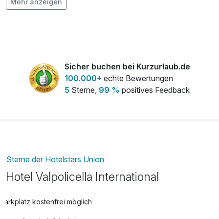
Mehr anzeigen
pro Zimmer
Romantisch dekoriertes Zimmer
25,00 €
pro KA
Tageszimmer (Zimmernutzung bis 16h am
20,00 €
Sicher buchen bei Kurzurlaub.de
Abreisetag)
100.000+
echte Bewertungen
pro KA
5
Sterne,
99 %
positives Feedback
Sterne der Hotelstars Union
Hotel Valpolicella International
Parkplatz kostenfrei möglich