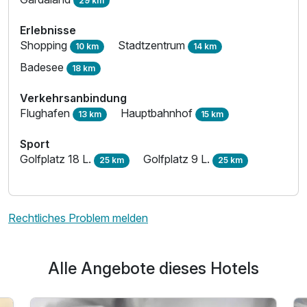
29 km
Erlebnisse
Shopping
Stadtzentrum
10 km
14 km
Badesee
18 km
Verkehrsanbindung
Flughafen
Hauptbahnhof
13 km
15 km
Sport
Golfplatz 18 L.
Golfplatz 9 L.
25 km
25 km
Rechtliches Problem melden
Alle Angebote dieses Hotels