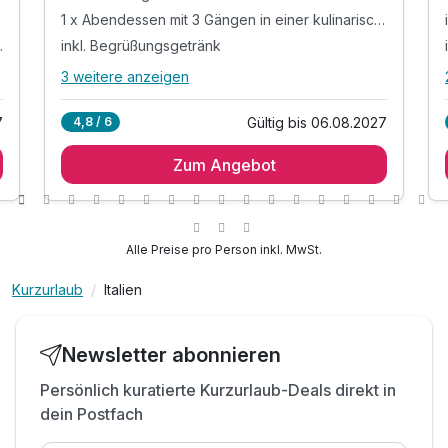
1 x Abendessen mit 3 Gängen in einer kulinarischen Trattoria in der Umgebung*
ine am Weingut
inkl. Begrüßungsgetränk
3 weitere anzeigen
Alle Inklusivleistungen
7 enthalten
7
Gültig bis 06.08.2027
4,8 / 6
2 Tage/ 1 Übernachtung in der gebuchten
Zimmerkategorie
Zum Angebot
1 x reichhaltiges Frühstück vom Buffet
1 x Abendessen mit 3 Gängen in einer
kulinarischen Trattoria in der Umgebung*
Alle Preise pro Person inkl. MwSt.
inkl. Begrüßungsgetränk
inkl. W-LAN Nutzung
Kurzurlaub
Italien
Getränke sind hier noch nicht inkludiert.
Kostenfreier Kaffee/Tee im Zimmer
Newsletter abonnieren
Persönlich kuratierte Kurzurlaub-Deals direkt in
dein Postfach